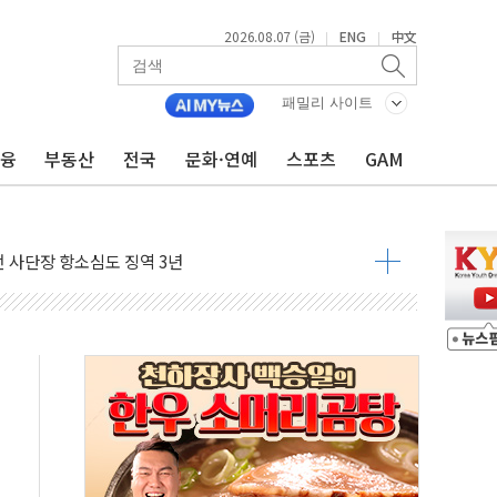
2026.08.07 (금)
ENG
中文
|
|
패밀리 사이트
금융
부동산
전국
문화·연예
스포츠
GAM
 4중 추돌…1명 심정지·5명 부상
진화 중...진화헬기 3대 투입
전 사단장 항소심도 징역 3년
출 첫 2000억원 돌파
4000억 금융 지원
제휴 여행적금 완판
 영업 재개...장바구니에 홈플러스 담아달라" 호소
FO, 금융지주 포용금융 조직개편 신호탄
감사 무마' 유병호 구속 기소
 하락…내린 종목이 두 배 넘어
위…김성환 기후부 장관 "예측범위 벗어나도 즉시대응"