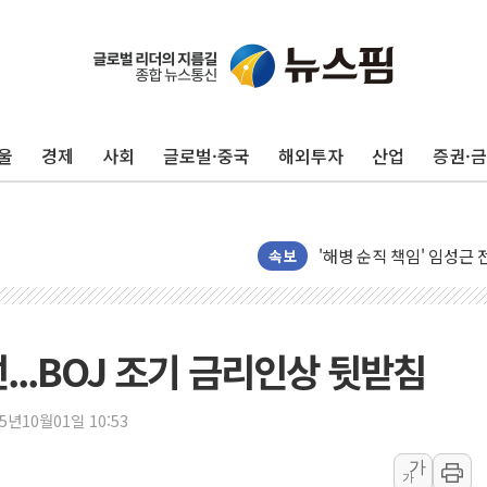
울
경제
사회
글로벌·중국
해외투자
산업
증권·
전남광주 화정역 인근 도로
청도 문수리 야산서 산불 
'해병 순직 책임' 임성근 
헥토이노베이션, 상반기 매
속보
우리은행, 고창해상풍력에 
NH농협은행, 모두투어 
민병덕 "오늘 67개 점포
...BOJ 조기 금리인상 뒷받침
하나금융이 쏘아 올린 CI
종합특검, '尹 관저 이전 
25년10월01일 10:53
코스피·코스닥 오전 동반
가
가
'입추'인데 연일 찜통더