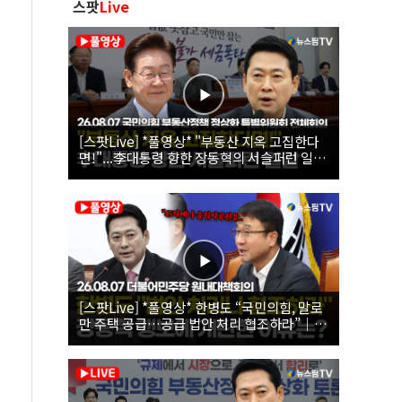
스팟
Live
[스팟Live] *풀영상* "부동산 지옥 고집한다
면!"...李대통령 향한 장동혁의 서슬퍼런 일갈
| 26.08.07 국민의힘 부동산정책 정상화 특별
위원회 전체회의
[스팟Live] *풀영상* 한병도 “국민의힘, 말로
만 주택 공급…공급 법안 처리 협조하라”｜
26.08.07 더불어민주당 원내대책회의