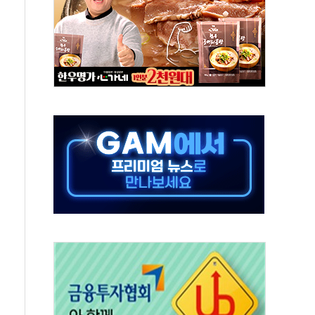
예측"…건설연, AI 위험기상 기술 개발
·인증제도 개선 수혜 기대"
져…대전서 50대 일용직 추락 사망
고 재개발·재건축 촉진하는 것이 부동산 정상화"
저 이전 감사 무마' 유병호 감사위원 구속 기소
년 AI 팩토리 매출 본격화
개입...4월 말 '56조원' 사상 최대
스타트업 지원 프로그램 성료
의' 차가원 대표 구속 송치