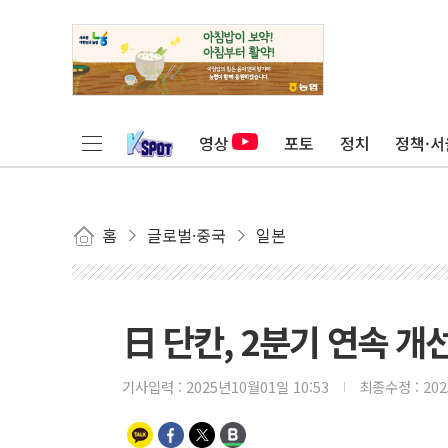
영상
포토
정치
정책·서
홈
글로벌·중국
일본
日 단칸, 2분기 연속 개선
기사입력 :
2025년10월01일 10:53
최종수정 :
20