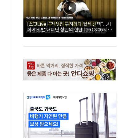
[스팟Live] "전셋집 구하려다 월세 선택"...사
회에 첫발 내디딘 청년의 한탄 | 26.08.06 서울
시 부동산 대토론회