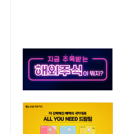
 불구속 송치
차 조사…'당정대 회의' 한동훈·방기선 수사도 속도
 절정…서울 한낮 39도
…30여분 만에 진화
연으로 형사사법 틀 바꿔…국민 불안감 가중"
억원…전년 比 21.2%↑
광…지역펀드 9·10호 확정