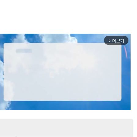
더보기
arrow_forward_ios
Mute