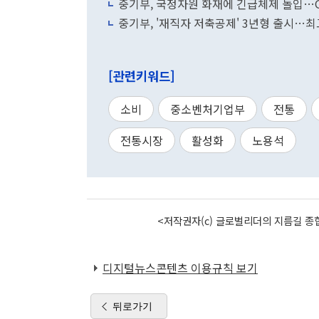
중기부, 국정자원 화재에 긴급체제 돌입…G
중기부, '재직자 저축공제' 3년형 출시…최고
[관련키워드]
소비
중소벤처기업부
전통
전통시장
활성화
노용석
<저작권자(c) 글로벌리더의 지름길 종합
디지털뉴스콘텐츠 이용규칙 보기
뒤로가기