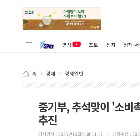
영상
포토
정치
정책·서
홈
경제
경제일반
중기부, 추석맞이 '소비
추진
기사입력 :
2025년10월01일 11:11
최종수정 :
20