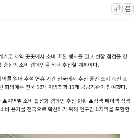
가
"5.18은 북한 지령" 설교한 목사
가
[종합] 특검, '양평' 원희룡 2
[내일날씨] 절기상 '입추'에 폭염
제천 바이오밸리 공장 옥상서 불
개혁신당 "민주, '盧 수사' 악
CJ온스타일, 2분기 영업익 260
 계기로 지역 곳곳에서 소비 촉진 행사를 열고 현장 점검을 강
AI 연산은 포항, 전력 저장은 영
 중심의 소비 캠페인을 적극 추진할 계획이다.
 회의를 열어 추석 연휴 기간 전국에서 추진 중인 소비 촉진 프
 회의에는 전국 13개 지방청과 11개 공공기관이 참여했다.
 ▲지역별 소비 활성화 캠페인 추진 현황 ▲상생 페이백·상생
 소비 온기를 전국으로 확산하기 위해 인구감소지역을 포함한