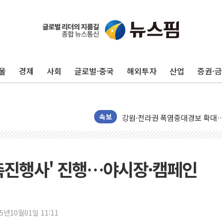
구미 폐염산처리업체서 불 2시간3
해군과 함께하는 '불금전파, 송정'
울
경제
사회
글로벌·중국
해외투자
산업
증권·
강원도 폭염특보 11일째…온열질환
[코인 시황] 비트코인, ETF 
[르포] 39도 폭염 속 잠실 개표소 
강원·전라권 폭염중대경보 확대…
속보
빚투·레버리지 줄었지만, 반도체 
양주 가전제품 창고서 화재…차량 
[2보] 북한, 원산서 동해상 단거
촉진행사' 진행…야시장·캠페인
종로·중구 오피스 78%가 준공 
법원, '관저 이전 봐주기 감사' 
성폭력 피해자 보호단체, 경찰수
25년10월01일 11:11
우크라, 러 탄도미사일 공격에 속