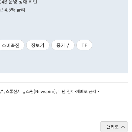
4B 운영 장애 확인
 4.5% 금리
소비촉진
장보기
중기부
TF
뉴스통신사 뉴스핌(Newspim), 무단 전재-재배포 금지>
맨위로