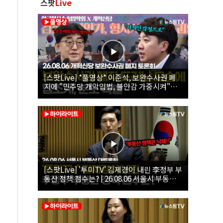
스팟
Live
[스팟Live] *풀영상* 이준석, 보완수사권 폐
지에 "민주당 개악입법, 불안감 가중시켜"｜
26.08.06 개혁신당 보완수사권 폐지 토론회
[스팟Live] '투미TV' 김제경이 내린 李정부 부
동산 정책 점수는? | 26.08.06 서울시 부동산
대토론회