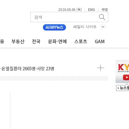
2026.08.06 (목)
ENG
中文
|
|
0여분만에 진화...외국인 노동자 숨져
패밀리 사이트
 시즌2
금융
부동산
전국
문화·연예
스포츠
GAM
·가축 피해 최소화 '총력 대응'
자금 유입에도 박스권…美 암호화폐 법안 처리 여부도 변수
시위 '62일째'..."대부분 여기서 상주"
온열질환자 2665명·사망 23명
두 종목에 코스피 '휘청'
3대·건물 1동 전소
리 탄도미사일 발사
10년 이상…리뉴얼이 경쟁력 가른다
유병호 구속적부심 기각
사개혁위에 보완수사권 폐지 우려 전달
수무책… 패트리엇 미사일 지원, 작년의 3분의 1