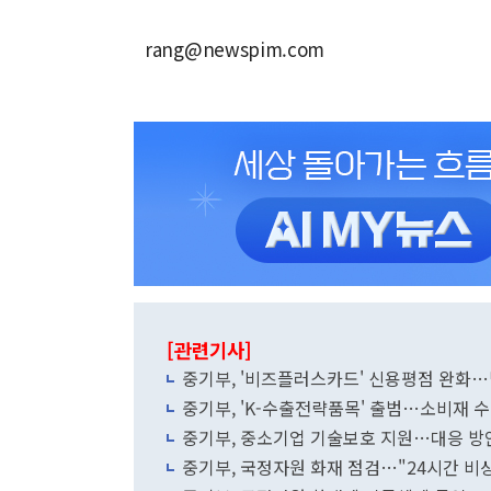
rang@newspim.com
[관련기사]
중기부, '비즈플러스카드' 신용평점 완화
중기부, 'K-수출전략품목' 출범…소비재 수
중기부, 중소기업 기술보호 지원…대응 방
중기부, 국정자원 화재 점검…"24시간 비