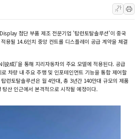
하나금융, 명동 소상공인에 
가
인천시 광복절 현수막 '태
가
병무청, 보충역 전면 손질…
홈플러스發 대형마트 판매,
& Display 첨단 부품 제조 전문기업 '탑런토탈솔루션'이 중국
윤준병·이해민 의원, '정부
 적용될 14.6인치 중앙 컨트롤 디스플레이 공급 계약을 체결
'호우·산사태 주의보' 울진 
여야, 황희 '버스 하우스' 공
IN(骏成)'을 통해 지리자동차의 주요 모델에 적용된다. 공급
이로 차량 내 주요 주행 및 인포테인먼트 기능을 통합 제어할
 탑런토탈솔루션은 월 4만대, 총 3년간 140만대 규모의 제품
경 탕산 인근에서 본격적으로 시작될 예정이다.