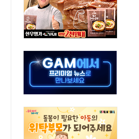
'행복상자' 전달
극기 거꾸로' 논란…이틀만에 철거
 예술·체육요원 최대 33% 감축
 역대 최대폭 감소한 9.4%↓…유통업계 양극화 심화
 특사'로 콜롬비아 대통령 취임식 참석
시간당 30mm 강한 비...호우 피해 없어
방…野 "청년 우롱 기괴" vs 與 "송구한 해프닝"