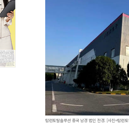
탑런토탈솔루션 중국 남경 법인 전경. [사진=탑런