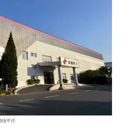
토탈솔루션]