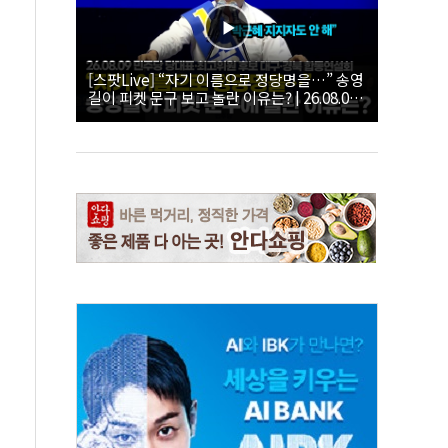
[스팟Live] “자기 이름으로 정당명을…” 송영
길이 피켓 문구 보고 놀란 이유는? | 26.08.09
더불어민주당 당대표·최고위원 후보 대구·경
북 합동연설회