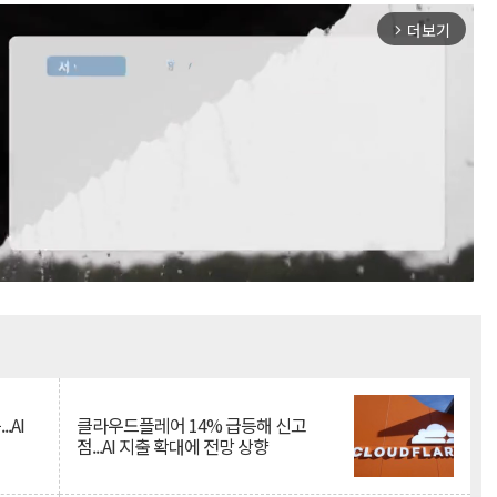
더보기
arrow_forward_ios
Mute
.AI
클라우드플레어 14% 급등해 신고
점...AI 지출 확대에 전망 상향