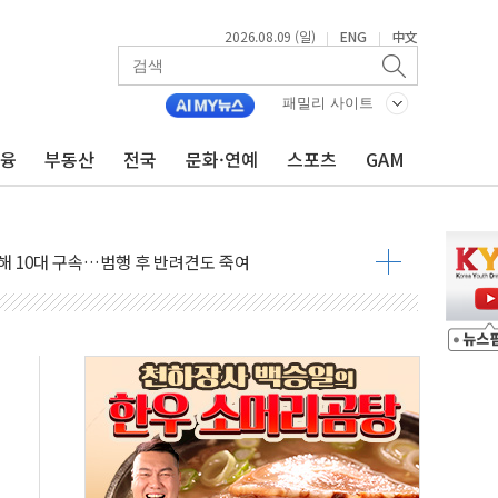
2026.08.09 (일)
ENG
中文
|
|
고 발생…작업자 1명 숨져
철강 AI융합실증센터' 들어선다
패밀리 사이트
대 숨진 채 발견...경찰, 조사 중
금융
부동산
전국
문화·연예
스포츠
GAM
1.48%p' 차 선두 유지...金 46.01% vs 鄭 44.53%
기 당선...합산득표율 68.63%
해 10대 구속…범행 후 반려견도 죽여
 정청래에 승리…金 48.54% vs 鄭 44.40%
경선 결과...김민석 48.54% 정청래 44.40%
발표...김민석 47.37% 정청래 45.71% 송영길 6.92%
발표...정청래 47.82% 김민석 46.35% 송영길 5.83%
발표...김민석 50.30% 정청래 41.94% 송영길 7.76%
객 400명 맞이…"마음 잇는 시간 되길"
 지급 확정되나…재상고 앞두고 막판 셈법