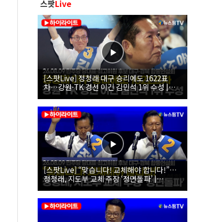
스팟
Live
[스팟Live] 정청래 대구 승리에도 1622표
차…강원·TK 경선 이긴 김민석 1위 수성 |
26.08.09 더불어민주당 당대표·최고위원 후
보 대구·경북 합동연설회
[스팟Live] “맞습니다! 교체해야 합니다!”…
정청래, 지도부 교체 주장 ‘정면돌파’ |
26.08.09 더불어민주당 당대표·최고위원 후
보 대구·경북 합동연설회