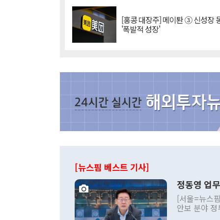
[홍콩 대장주] 메이퇀 ③ 신성장
'폭발적 성장'
[뉴스핌 베스트 기사]
정동영 업무
[서울=뉴스핌
안보 분야 정
평화공존 발전