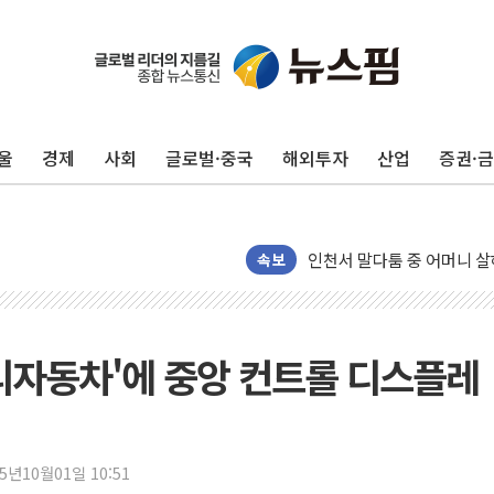
평택 진위면 공장서 질식사
포항 블루밸리 국가산단에 '
상주 낙동강 선착장 하류서 50
울
경제
사회
글로벌·중국
해외투자
산업
증권·
[종합] 김민석, 정청래에 누적 '
민주당 경북도당위원장에 오중
인천서 말다툼 중 어머니 살
속보
김민석, 강원·대구·경북 경선서
[속보] 민주, 강원·대구·경북 
[속보] 민주, 경북 경선 결과 
리자동차'에 중앙 컨트롤 디스플레
[속보] 민주, 대구 경선 결과 
[속보] 민주, 강원 경선 결과 
정재헌 CEO, SKT 장기고
최태원, 노소영에 9440억
25년10월01일 10:51