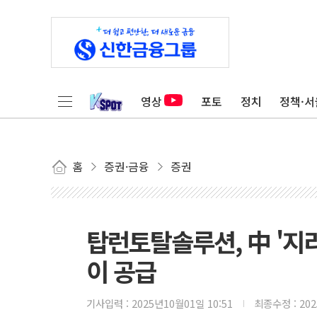
영상
포토
정치
정책·서
홈
증권·금융
증권
탑런토탈솔루션, 中 '지
이 공급
기사입력 :
2025년10월01일 10:51
최종수정 :
20