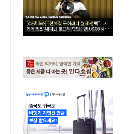
[스팟Live] "전셋집 구하려다 월세 선택"...사
회에 첫발 내디딘 청년의 한탄 | 26.08.06 서울
시 부동산 대토론회