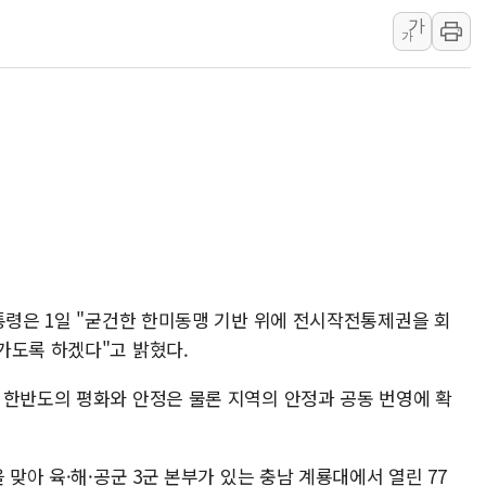
가
제천 바이오밸리 공장 옥상
가
개혁신당 "민주, '盧 수사
CJ온스타일, 2분기 영업익 
AI 연산은 포항, 전력 저장
[속보] 북, 동해상으로 미
한국투자증권, 국내 최초 
[IPO] 니어스랩 "피지컬 
한패스, 월 송금 60만건 돌
李대통령 "청소년 SNS 
통령은 1일 "굳건한 한미동맹 기반 위에 전시작전통제권을 회
가도록 하겠다"고 밝혔다.
 한반도의 평화와 안정은 물론 지역의 안정과 공동 번영에 확
 맞아 육·해·공군 3군 본부가 있는 충남 계룡대에서 열린 77