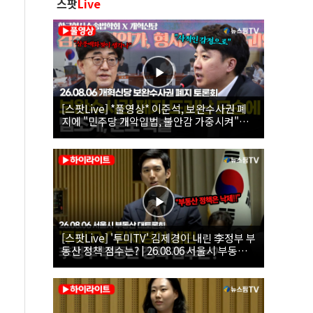
스팟
Live
[스팟Live] *풀영상* 이준석, 보완수사권 폐
지에 "민주당 개악입법, 불안감 가중시켜"｜
26.08.06 개혁신당 보완수사권 폐지 토론회
[스팟Live] '투미TV' 김제경이 내린 李정부 부
동산 정책 점수는? | 26.08.06 서울시 부동산
대토론회