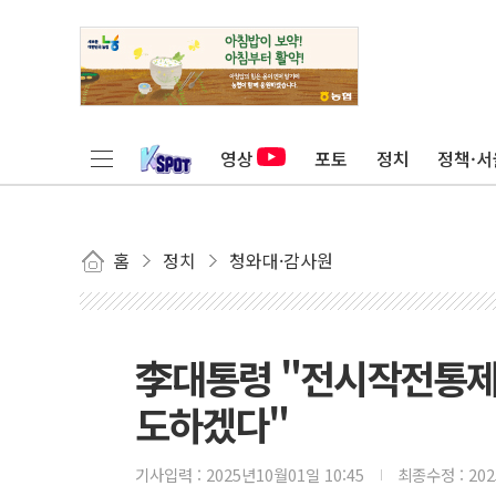
영상
포토
정치
정책·서
홈
정치
청와대·감사원
李대통령 "전시작전통제권
도하겠다"
기사입력 :
2025년10월01일 10:45
최종수정 :
20