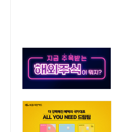
서 불…30여분 만에 진화
' 악연으로 형사사법 틀 바꿔…국민 불안감 가중"
260억원…전년 比 21.2%↑
은 영광…지역펀드 9·10호 확정
상 발사체 발사
상반기 영업이익 2조 돌파
AI 자율비행 기술로 글로벌 방산 시장 공략"
파
제한, 형평성·여론 고려해야…충분한 사회적 논의 주문"