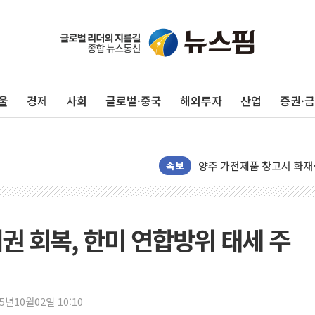
울
경제
사회
글로벌·중국
해외투자
산업
증권·
강원·전라권 폭염중대경보 
빚투·레버리지 줄었지만, 반
양주 가전제품 창고서 화재
[2보] 북한, 원산서 동해
속보
종로·중구 오피스 78%가
법원, '관저 이전 봐주기 
성폭력 피해자 보호단체, 
 회복, 한미 연합방위 태세 주
우크라, 러 탄도미사일 공격
"5.18은 북한 지령" 설교
[종합] 특검, '양평' 원희
25년10월02일 10:10
[내일날씨] 절기상 '입추'