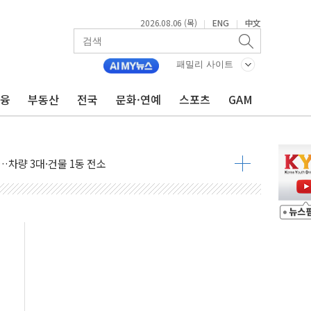
2026.08.06 (목)
ENG
中文
|
|
패밀리 사이트
금융
부동산
전국
문화·연예
스포츠
GAM
확대…온열질환자 2665명·사망 23명
도체 두 종목에 코스피 '휘청'
…차량 3대·건물 1동 전소
상 단거리 탄도미사일 발사
 준공 10년 이상…리뉴얼이 경쟁력 가른다
감사' 유병호 구속적부심 기각
경찰수사개혁위에 보완수사권 폐지 우려 전달
에 속수무책… 패트리엇 미사일 지원, 작년의 3분의 1
한 목사 불구속 송치
룡 2차 조사…'당정대 회의' 한동훈·방기선 수사도 속도
에 폭염 절정…서울 한낮 39도