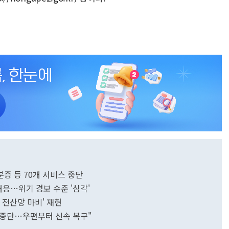
증 등 70개 서비스 중단
대응…위기 경보 수준 '심각'
 전산망 마비' 재현
 중단…우편부터 신속 복구"