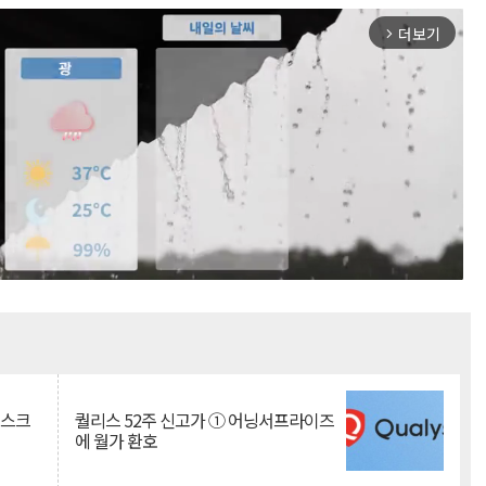
더보기
arrow_forward_ios
Mute
리스크
퀄리스 52주 신고가 ① 어닝서프라이즈
에 월가 환호