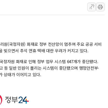
가
양주 섬유염색공장서 화재 1명 중상…
가
김정관 산업부 장관 "주 52시간 손봐
해군 1함대 창설 80주년…지역과 함께
[3보] 북, 원산서 동해로 단거리 탄도
우크라 드론 전술, 중남미 콜롬비아에
동해해경, 독도 해상서 부유물 감긴 
관리원(국정자원) 화재로 정부 전산망이 멈추며 주요 공공 서비
주한미군 "오산기지 누출, 백린 아닌 
을 빚으면서 추석 연휴 택배 대란 우려가 커지고 있다.
구미 폐염산처리업체서 불 2시간30여
 국정자원 화재로 인해 정부 업무 시스템 647개가 중단됐다.
해군과 함께하는 '불금전파, 송정' 시
문고 등 일반 민원이 몰리는 시스템이 중단됐으며 행정안전부·
강원도 폭염특보 11일째…온열질환·가
가 상태가 이어지고 있다.