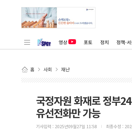
영상
포토
정치
정책·서
홈
사회
재난
국정자원 화재로 정부24
유선전화만 가능
기사입력 :
2025년09월27일 11:58
최종수정 :
20