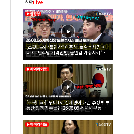
스팟
Live
[스팟Live] *풀영상* 이준석, 보완수사권 폐
지에 "민주당 개악입법, 불안감 가중시켜"｜
26.08.06 개혁신당 보완수사권 폐지 토론회
[스팟Live] '투미TV' 김제경이 내린 李정부 부
동산 정책 점수는? | 26.08.06 서울시 부동산
대토론회