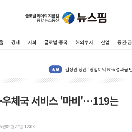
울
경제
사회
글로벌·중국
해외투자
산업
증권·
구광모, 내주 실리콘밸리서 젠슨 황 
뉴욕증시 개장 전 특징주...모더나
김정관 장관 "영업이익 N% 성과급
속보
뉴욕증시 프리뷰, 미 주가선물 AI주
청와대, 북한 단거리 탄도미사일 발사
금값 7주 만에 최고…美 고용 둔화·
·우체국 서비스 '마비'…119는
[인도증시] 중동 긴장 완화에 실적 호
러, 1인칭시점 드론으로 우크라 민간
[베트남 증시] 지수 하락 속 'DGC
25년09월27일 12:03
'월가의 황제' 다이먼 "금융시장 레