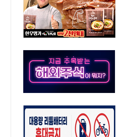
대응 1단계 진압 중
야, 경쟁상대 中과 비교해야"
하는 '선봉'의 대민 봉사
미사일 1발 발사… 올해 10번째·42일 만 도발
 새 안보 위기… 반군·마약카르텔이 습득해 전투 활용
어선 구조
무해한 표면 부식 물질"
분만에 진화...외국인 노동자 숨져
즌2
축 피해 최소화 '총력 대응'