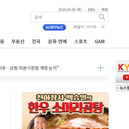
2026.08.06 (목)
ENG
中文
|
|
패밀리 사이트
금융
부동산
전국
문화·연예
스포츠
GAM
재회…로봇·AI 데이터센터·모빌리티 구체화
·아이온큐·도어대시↑ VS 샌디스크·피그마·앱러빈↓
 반대…상법·자본시장법 개정 논의"
 차익실현 속 혼조세...웨스턴디지털·샌디스크↓
에 긴급 안보 점검회의
호르무즈 재개방 기대에 강세
조까지, 상승...호실적 보고 기업 상승세 뚜렷
인 '사파리' 공격… 시민들 공포감 극대화 전략
' 임시 주총 기대감에 홀로 상한가…마진 잔액은 사상 최고
버리지 위험수위…숨은 차입이 더 큰 변수"