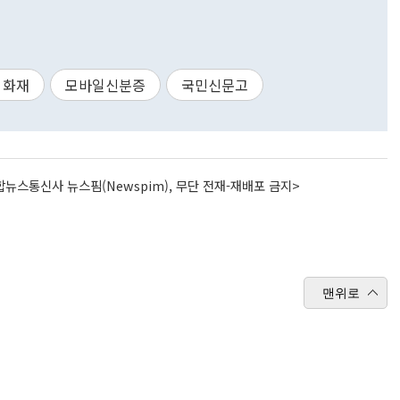
 화재
모바일신분증
국민신문고
뉴스통신사 뉴스핌(Newspim), 무단 전재-재배포 금지>
맨위로