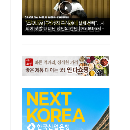
[스팟Live] "전셋집 구하려다 월세 선택"...사
회에 첫발 내디딘 청년의 한탄 | 26.08.06 서울
시 부동산 대토론회