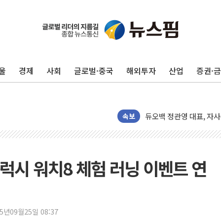
울
경제
사회
글로벌·중국
해외투자
산업
증권·
유인우주선 달 착륙지 선정
뉴인텍, 하반기 '전력용 
듀오백 정관영 대표, 자사
속보
BGF리테일, 2분기 영업익
휴젤, 매출 2545억원·
포스코, 희귀가스 사업 
럭시 워치8 체험 러닝 이벤트 연
진원생명과학, '코로나19 
경북도·대구시 '2차 공공기
서울 아파트값 0.26%
25년09월25일 08:37
효성중공업, 덴마크에 초고