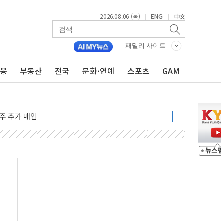
2026.08.06 (목)
ENG
中文
|
|
패밀리 사이트
금융
부동산
전국
문화·연예
스포츠
GAM
 밑그림, 중국 全月 1대 5백만 지질도 완성
커패시터' 사업 확대
주 추가 매입
 849억원…전년 比 22.3%↑
영업익 1037억원…상반기 역대 최대
항공우주·방산으로 넓힌다
DNA 백신 플랫폼' 美 특허 확보
관 이전' 대응 '맞손'
↑…상승폭 커졌지만 고가주택 밀집된 강남·서초 둔화
압변압기 첫 공급...국가 전력망에 첫 입성