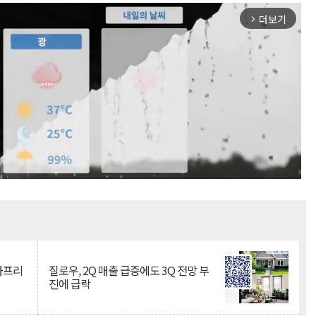
더보기
arrow_forward_ios
Mute
·아프리
질로우, 2Q 매출 급증에도 3Q 전망 부
진에 급락