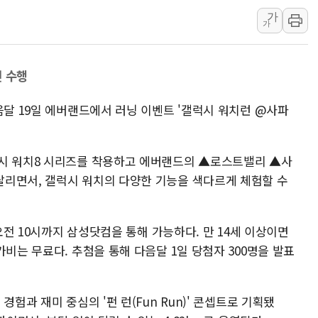
가
딥시크, AI 서비스 가격 
가
CJ프레시웨이, 2분기 영
초박빙 경선에 친명계 '추가
션 수행
구리시 입주업종 확대…'
KCC, 실적은 주춤했지만
음달 19일 에버랜드에서 러닝 이벤트 '갤럭시 워치런 @사파
정점식 "사관학교 통합 정
장동혁 "李대통령 재판 
럭시 워치8 시리즈를 착용하고 에버랜드의 ▲로스트밸리 ▲사
日, 아키타에 일본 최대 
리면서, 갤럭시 워치의 다양한 기능을 색다르게 체험할 수
[종합] 李대통령 "취약계
트럼프, 워시 연준의장과
 오전 10시까지 삼성닷컴을 통해 가능하다. 만 14세 이상이면
가비는 무료다. 추첨을 통해 다음달 1일 당첨자 300명을 발표
경험과 재미 중심의 '펀 런(Fun Run)' 콘셉트로 기획됐