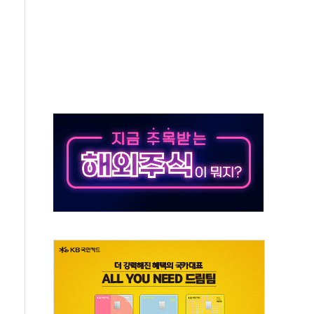
대대적 인상 계획...업계 파장 예고
업익 14.2% 감소…"온라인 사업으로 성장"
 투표' 요구...친청계 응집력 '희석' 전략 통할까
현대 테라타워 구리갈매' 공급
…'매출 절반' 실리콘 반등에 하반기 기대
치 프레임에 졸속 추진…'잼데믹' 안보까지 몰고 와"
재개해야 여론조사 51.9%…그것이 국민의 뜻"
규모의 AI 데이터센터 건설 추진
층 안부에 AI 활용…이주노동자 폭염 방치, 국격 훼손"
 수시 통화…독립성 논란 재점화