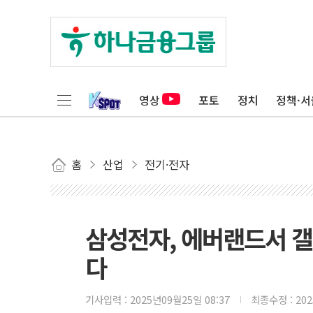
영상
포토
정치
정책·서
홈
산업
전기·전자
삼성전자, 에버랜드서 갤
다
기사입력 :
2025년09월25일 08:37
최종수정 :
20