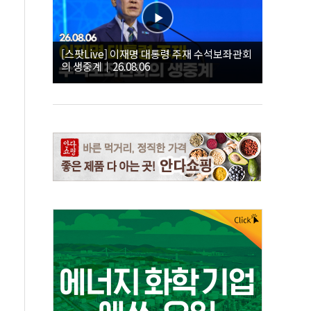
[스팟Live] 이재명 대통령 주재 수석보좌관회
의 생중계｜26.08.06