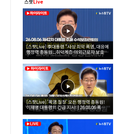
스팟
Live
[스팟Live] 李대통령 "사상 최악 폭염, 대응에
행정력 총동원...취약계층·야외근로자 보호에
힘써야"｜26.08.06 제42차 대통령 주재 수석
보좌관회의
[스팟Live] '폭염 절정' 모든 행정력 총동원!
이재명 대통령의 긴급 지시! | 26.08.06 폭염•
가뭄 대처상황 점검회의