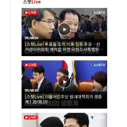
스팟
Live
[스팟Live] 투표율 조작 의혹 집중 추궁…선
거관리위원회 개혁을 위한 국정조사특별위원
회 | 26.08.10
[스팟Live] 더불어민주당 원내대책회의 생중
계 | 26.08.10