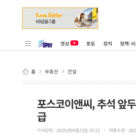
영상
포토
정치
정책·서
홈
부동산
건설
포스코이앤씨, 추석 앞두
급
기사입력 :
2025년09월23일 14:22
최종수정 :
20