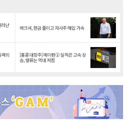
Mute
 물러난
버크셔, 현금 줄이고 자사주 매입 가속
 동력의
[홍콩 대장주] 메이퇀② 실적은 고속 상
승, 밸류는 역대 저점