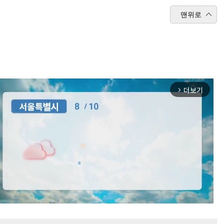
맨위로
더보기
arrow_forward_ios