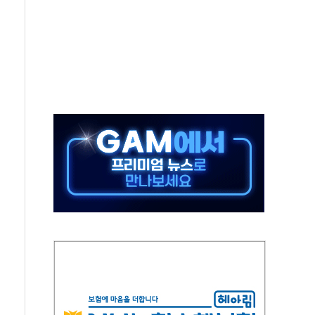
일정' 두고 여야 충돌
수
 착한가격업소 이용 활성화 업무협약 체결식
 업무협약 체결 마친 윤호중-윤석준
 웃돈 매매한 2명 검찰 송치
표 떼고 질주…글로벌 자금 몰린다