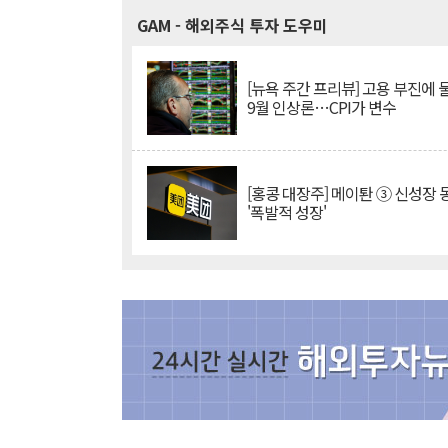
GAM
- 해외주식 투자 도우미
[뉴욕 주간 프리뷰] 고용 부진에
9월 인상론…CPI가 변수
[홍콩 대장주] 메이퇀 ③ 신성장
'폭발적 성장'