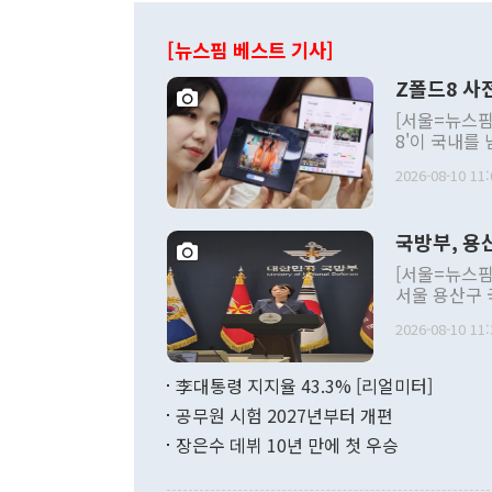
[뉴스핌 베스트 기사]
Z폴드8 사
[서울=뉴스핌
8'이 국내를
했다. 미국에
2026-08-10 11:
였고, 국내에
이번 흥행에서
고 있다는 것
국방부, 용
폴드8이 기존
어들이고 있다
[서울=뉴스핌
대되면서 폴더
서울 용산구 
Z폴드8 시리즈 [사진 = 뉴스
나 국방부 대
만대 '신기록
2026-08-10 11:
후 첫 정례브
Z8 시리즈는
2026.08.10 goms
가장 많은 예
용산 이전에 
李대통령 지지율 43.3% [리얼미터]
시장 판매 동
사 복귀 절차
기존 폴드 시
공무원 시험 2027년부터 개편
며, 주요 부
통신사와 유
로 오는 14
장은수 데뷔 10년 만에 첫 우승
었다. 기존 
던 체제도 종료
당시와 비교해