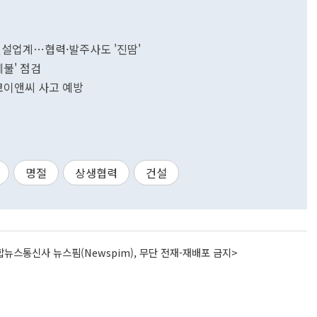
 건설업계…협력·발주사도 '진땀'
체불' 점검
코이앤씨 사고 예방
명절
상생협력
건설
뉴스통신사 뉴스핌(Newspim), 무단 전재-재배포 금지>