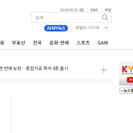
2026.08.10 (월)
ENG
中文
|
|
' 김기현 부부 재판 출석…과태료 언급에 "깎아주세요"
화 속도…HBM 후공정株 수혜 전망" - 그로쓰리서치
패밀리 사이트
소한 무승부 이상의 승리 예상...추세상 우위"
금융
부동산
전국
문화·연예
스포츠
GAM
eview' 첫 도입…하반기 전략 점검
수료 분급제, 보험업계 '머니게임' 바로잡을 계기"
 한 번에 보장…통합치료 특약 4종 출시
번 달 非반도체가 더 뛰었다
시장 활성화 맞손…빅데이터로 성장시장 발굴
the Origins' 출시…무제한 포인트 적립
 1 AI 에이전트' 도입
관여' 황유성 前방첩사령관 구속영장
 대국민사과..."청년 주거문제 엄중함 헤어리지 못해"
 조이웍스 전 대표
 전 대표