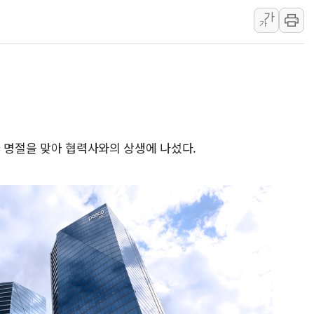
가
선관위 국조특위, '재검표 
가
대화 나누는 윤상현-서범
행정안전부-우아한형제들,
착한가격업소 이용 활성화
전매제한 기간중 8000만원
유럽 증시, '싸구려' 꼬리
가 명절을 맞아 협력사와의 상생에 나섰다.