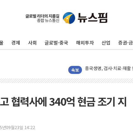
김건희, '로저비비에 선물
"HBF 표준 공개로 상용
김민석 "호남과 수도권서 최
울
경제
사회
글로벌·중국
해외투자
산업
증권·
NH농협금융, '경영계획 R
신창재 교보생명 의장 "수
흥국생명, 검사·치료·재활
'반도체 독주' 끝나나…이
속보
신한카드·홈앤쇼핑, 전통
NH농협카드, VVIP 전용 '
웰컴저축은행, 전 직원 '1인
고 협력사에 340억 현금 조기 지
종합특검, '채상병 사건 
황희, '폐버스 주택' 논란
해명 기자회견 하는 조성환
25년09월23일 14:22
발언 나선 조성환 조이웍스