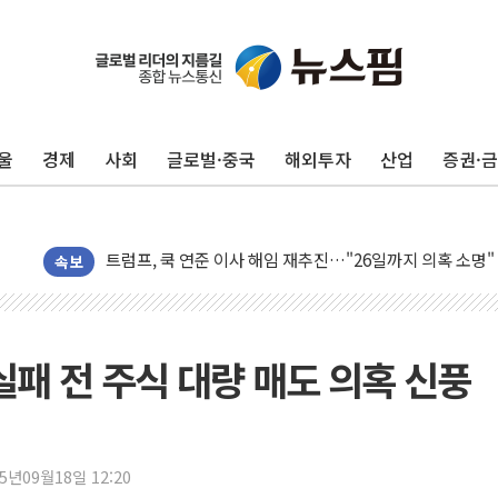
충북 주말 무더위 지속…청주·진천 35도, 곳곳 소나기
10월 보완수사권 폐지·공소청 출범…피해자들 '범죄 사각
민주, 오늘 제주·인천 경선 결과 발표...'김민석 재역전 vs
울
경제
사회
글로벌·중국
해외투자
산업
증권·
한상협, 업계 개인정보 보안 새판 짠다…'자율규제단체' 
뉴욕증시, 고용 쇼크에 금리 인상 우려 후퇴…S&P500 
트럼프, 쿡 연준 이사 해임 재추진…"26일까지 의혹 소명"
유럽증시, 美 고용 예상 밖 부진에 연준 금리 인상 가능성 
속보
미 연준 매파 기세 꺾이나…고용 감소에 9월 동결 전망 우
[종합] 이슬람 수니파 3국, '공동방위협정' 체결… 이스라
트럼프, 백신·자폐증 행정명령 검토…"이르면 다음 주"
실패 전 주식 대량 매도 의혹 신풍
美 항소법원, 백악관 무도회장 공사 중단 명령…트럼프 제
이란 핵심 원유 수출항 '하르그섬', 최근 1주일 이상 '올스
美 고용 쇼크에 엔화 장중 급등…시장은 "또 개입했나" 촉
25년09월18일 12:20
[AI MY 뉴스] 뉴욕 반도체주 프리뷰...美 고용 쇼크에 반도