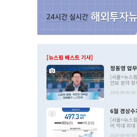
[뉴스핌 베스트 기사]
정동영 업무
[서울=뉴스핌
안보 분야 정
평화공존 발전
2026-08-06 06:
발언 중에는 
언한 것이 있
령은 공개적으
6월 경상수
주의적 희망에
관의 대북 정
[서울=뉴스핌
관 부처 장관
어 역대 최대
관의 무리한 
출 호조로 월
다. [정동영 통일부 장관이 지난달 23일 오후 서울 종로구 정부서울청사에
2026-08-06 08: