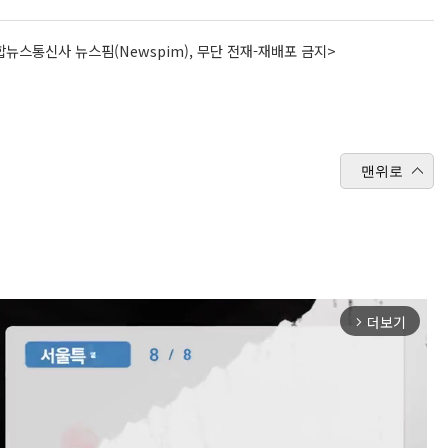
뉴스통신사 뉴스핌(Newspim), 무단 전재-재배포 금지>
맨위로
더보기
arrow_forward_ios