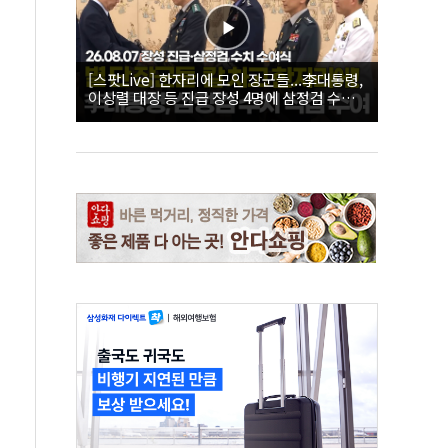
[스팟Live] 한자리에 모인 장군들...李대통령,
이상렬 대장 등 진급 장성 4명에 삼정검 수치
직접 수여｜26.08.07 장성 진급·삼정검 수치
수여식