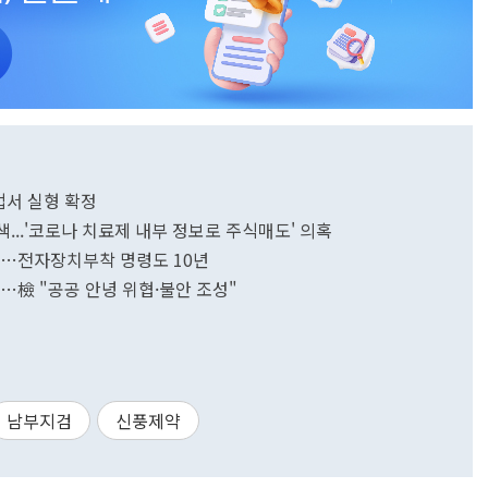
법서 실형 확정
...'코로나 치료제 내부 정보로 주식매도' 의혹
구형…전자장치부착 명령도 10년
형…檢 "공공 안녕 위협·불안 조성"
남부지검
신풍제약