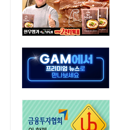
스닥 선물 1%대 상승
상 기대 후퇴
·태양광주↑ VS 트레이드데스크·웬디스↓
 끝까지 찾겠다"