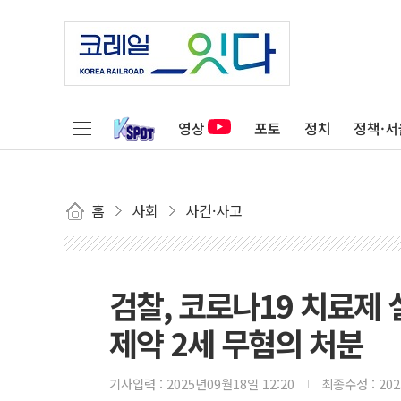
영상
포토
정치
정책·서
홈
사회
사건·사고
검찰, 코로나19 치료제 
제약 2세 무혐의 처분
기사입력 :
2025년09월18일 12:20
최종수정 :
20