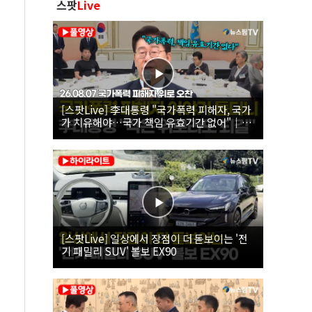
스팟
Live
[스팟Live] 李대통령 "국가폭력 피해자, 국가
가 치유해야…국가 책임 유효기간 없어"｜
26.08.07 국가폭력 피해자 위로 오찬
[스팟Live] 일상에서 장점이 더 돋보이는 '전
기 패밀리 SUV' 볼보 EX90