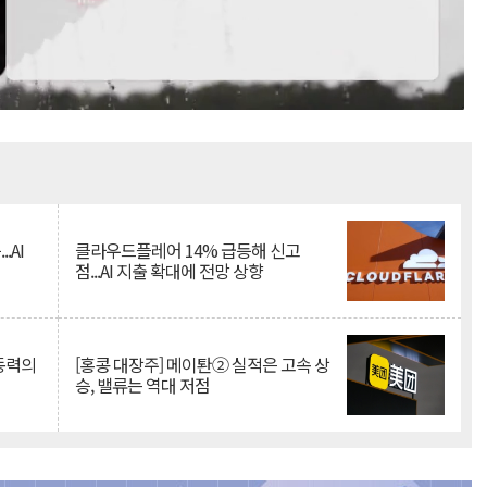
Mute
.AI
클라우드플레어 14% 급등해 신고
점...AI 지출 확대에 전망 상향
 동력의
[홍콩 대장주] 메이퇀② 실적은 고속 상
승, 밸류는 역대 저점