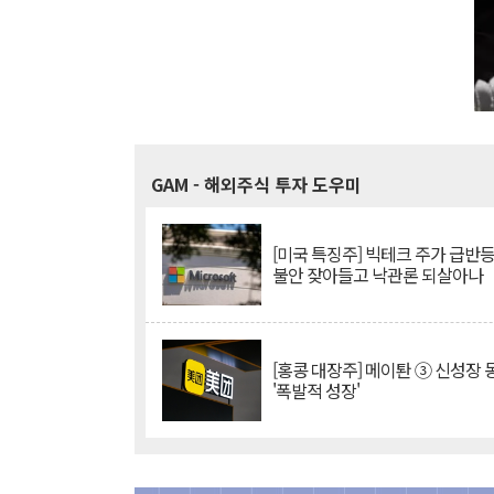
GAM
- 해외주식 투자 도우미
[미국 특징주] 빅테크 주가 급반등..
불안 잦아들고 낙관론 되살아나
[홍콩 대장주] 메이퇀 ③ 신성장
'폭발적 성장'