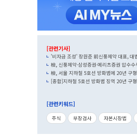
[관련기사]
'비자금 조성' 장원준 前신풍제약 대표, 대
檢, 신풍제약·삼성증권·메리츠증권 압수수색
檢, 서울 지하철 5호선 방화범에 20년 
[종합]지하철 5호선 방화범 징역 20년 구
[관련키워드]
주식
부장검사
자본시장법