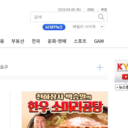
2026.08.08 (토)
ENG
中文
|
|
지대' 우려
패밀리 사이트
 정청래 격차 확대'
금융
부동산
전국
문화·연예
스포츠
GAM
타진
최고치
 요구
낮아지며 상승… STOXX 600 지수는 나흘 연속 최고치
세
엘·이란 위협에 맞설 자체 억지력 강화
동
톱'… 美 해상봉쇄 영향
각
체주 '활짝'