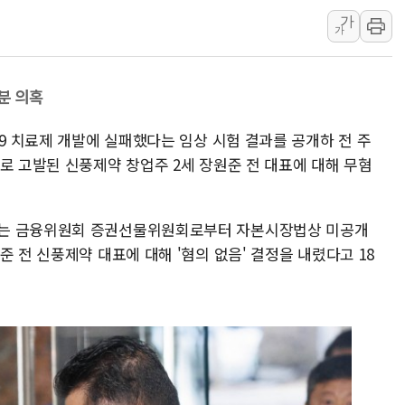
가
뉴욕증시 프리뷰, 美 고용 쇼크에 금리 인상 우려 후퇴…나
가
[종합] 美 7월 고용 2만3000명 감소 '쇼크'…9월 금리 인
[사진] 이슬람 수니파 3개국, 공동방위협정 체결
분 의혹
뉴욕증시 개장 전 특징주...아틀라시안·클라우드플레어
보훈부, 미 DPAA와 MOU… "6·25 미군 실종자 7359명
19 치료제 개발에 실패했다는 임상 시험 결과를 공개하 전 주
트럼프 "금리 내려야"…파월 때와 달리 워시엔 톤 낮춰
로 고발된 신풍제약 창업주 2세 장원준 전 대표에 대해 무혐
)는 금융위원회 증권선물위원회로부터 자본시장법상 미공개
준 전 신풍제약 대표에 대해 '혐의 없음' 결정을 내렸다고 18