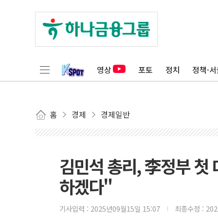
영상
포토
정치
정책·서
홈
경제
경제일반
김민석 총리, 李정부 첫
하겠다"
기사입력 :
2025년09월15일 15:07
최종수정 :
20