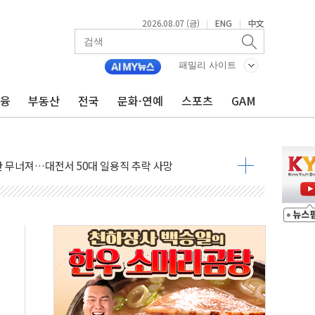
2026.08.07 (금)
ENG
中文
|
|
패밀리 사이트
금융
부동산
전국
문화·연예
스포츠
GAM
침수 예측"…건설연, AI 위험기상 기술 개발
세액공제·인증제도 개선 수혜 기대"
 무너져…대전서 50대 일용직 추락 사망
출 풀고 재개발·재건축 촉진하는 것이 부동산 정상화"
'尹 관저 이전 감사 무마' 유병호 감사위원 구속 기소
이버…내년 AI 팩토리 매출 본격화
원 환시 개입...4월 말 '56조원' 사상 최대
재단, 스타트업 지원 프로그램 성료
사기 혐의' 차가원 대표 구속 송치
놓고 국민만 잡아"
 책임' 임성근 전 사단장 항소심도 징역 3년 선고