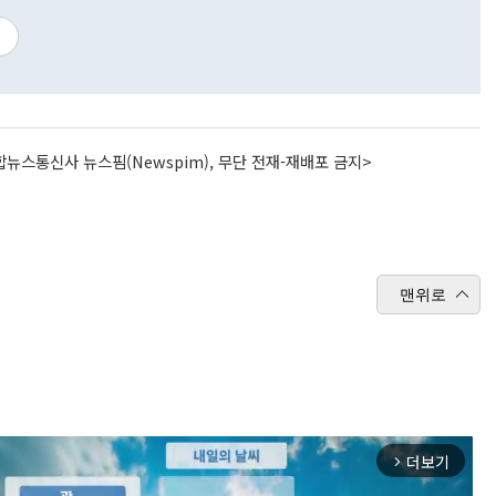
뉴스통신사 뉴스핌(Newspim), 무단 전재-재배포 금지>
맨위로
더보기
arrow_forward_ios