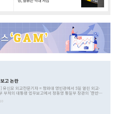
승, 밸류는 역대 저점
보고 논란
] 유신모 외교전문기자 = 청와대 영빈관에서 5일 열린 외교·
부 부처의 대통령 업무보고에서 정동영 통일부 장관의 '한반도
 구상'과 업무보고 발언이 논란을 빚고 있다. 이날 정 장관의
10
정부 내 조율을 거치지 않은 사안을 정책으로 추진하겠다고 공
는가 하면 사실 관계에 맞지 않은 설명도 있었다. 이재명 대통
로 신중을 기해 달라고 경고했고, 조현 외교부 장관은 '이상