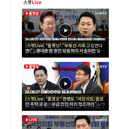
스팟
Live
[스팟Live] *풀영상* "부동산 지옥 고집한다
면!"...李대통령 향한 장동혁의 서슬퍼런 일갈
| 26.08.07 국민의힘 부동산정책 정상화 특별
위원회 전체회의
[스팟Live] *풀영상* 한병도 “국민의힘, 말로
만 주택 공급…공급 법안 처리 협조하라”｜
26.08.07 더불어민주당 원내대책회의