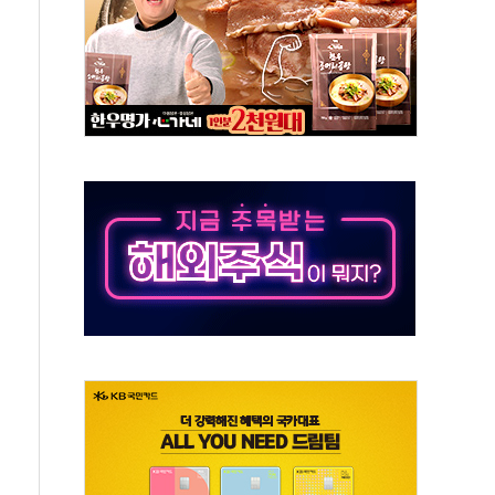
 특별위원회 전체회의서 발언하는 장동혁 대표
스텔 살인' 50대 남성 구속 송치
혹한 여름"…구윤철, 쪽방촌 폭염 대응상황 점검
육박 7년 새 7배 늘었다...폭염 대책비는 8.6배 증가
유럽 패싱… '유로화 팔아 엔화 부양' 사후 통보만
…'닥터 코퍼'가 말하는 경기 신호가 달라졌다
 노선 재개...3년 2개월 만
다양성 제고 특별 위원회 위촉장 수여식 및 1차 회의
규모 美 전력 케이블 수주