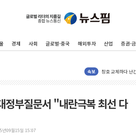
울
경제
사회
글로벌·중국
해외투자
산업
증권·
"최대 2시간 앞서 
유니슨 "국내생산
창호 교체하다 난간
장동혁 "규제와 대
속보
[속보] 종합특검, 
AI에 승부 건 네
日, 4~6월 105조
 대정부질문서 "내란극복 최선 다
오렌지플래닛 창업
경찰, '300억대 
장동혁 "집값 올려
25년09월15일 15:07
[속보] '해병 순직