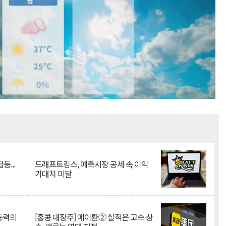
Mute
등...
드래프트킹스, 예측시장 공세 속 이익
기대치 미달
 동력의
[홍콩 대장주] 메이퇀② 실적은 고속 상