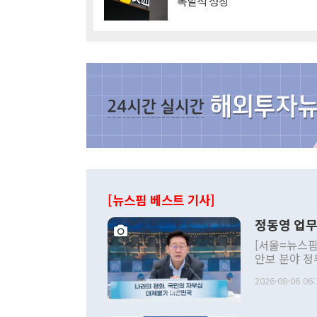
'폭발적 성장'
[뉴스핌 베스트 기사]
정동영 업무
[서울=뉴스핌
안보 분야 정
평화공존 발전
2026-08-06 06:
발언 중에는 
언한 것이 있
령은 공개적으