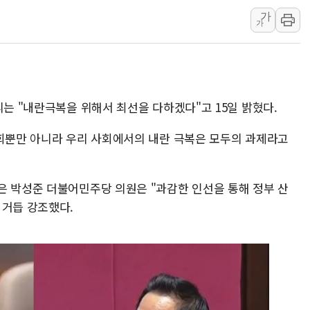
가
부동산정책 정상화
가
경찰, '강북구 오피
"취약계층에 더 가
전국 그늘막 4만개 
美·日 환율공조에 
리는 "내란극복을 위해서 최선을 다하겠다"고 15일 밝혔다.
구리값 사상 최고치
국회뿐만 아니라 우리 사회에서의 내란 극복은 모두의 과제라고
에어프레미아, 호치민
국민통합위, 정치 
티엠씨, 220억원 
은 박성준 더불어민주당 의원은 "과감한 인선을 통해 정부 산
 거듭 강조했다.