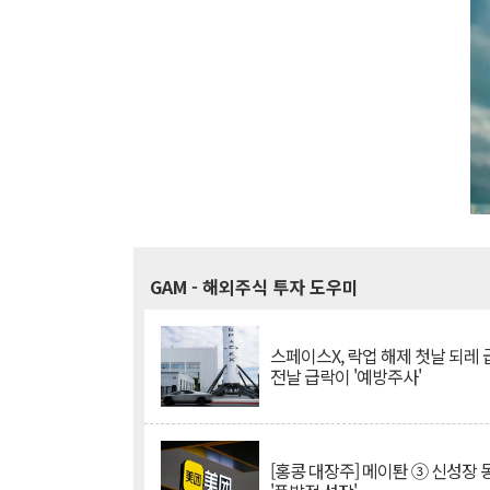
GAM
- 해외주식 투자 도우미
스페이스X, 락업 해제 첫날 되레 급
전날 급락이 '예방주사'
[홍콩 대장주] 메이퇀 ③ 신성장