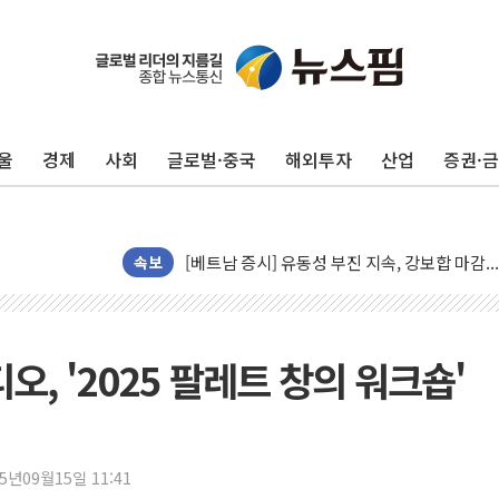
울
경제
사회
글로벌·중국
해외투자
산업
증권·
[AI 부동산 투데이] 특공 전략도 '극과 극'…
[코인시황] 비트코인 6만4000달러대 횡보…고
[베트남 증시] 유동성 부진 지속, 강보합 마감
'찜통더위'에 전력수요 역대 최고치 경신…한낮 
속보
후티 반군, 예멘 정부군과 사우디 동시 공격…
42.5도 역대급 폭염…동물들도 특별식으로 여
경찰, 9월부터 '가족 사건' 못 맡는다…상피제
 '2025 팔레트 창의 워크숍'
포스코홀딩스, 포스코인터·DX 지분 일부 매각
태국 학교서 중학생 총기 난사...최소 7명 사망
40.2도 찍은 서울 등 폭염중대경보 해제…누적
25년09월15일 11:41
"文정부 악몽 재현 안돼"...李 부동산 세제안에