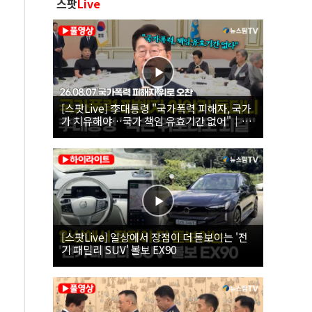
스팟
Live
[스팟Live] 李대통령 "국가폭력 피해자, 국가
가 치유해야…국가 책임 유효기간 없어"｜
26.08.07 국가폭력 피해자 위로 오찬
[스팟Live] 일상에서 장점이 더 돋보이는 '전
기 패밀리 SUV' 볼보 EX90