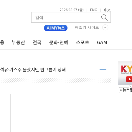
2026.08.07 (금)
ENG
中文
|
|
패밀리 사이트
금융
부동산
전국
문화·연예
스포츠
GAM
생애최초만 경쟁 치열
래·ETF 매수에도 고유가·금리·입법 지연 '삼중 부담'
...석유·가스주 올랐지만 빈그룹이 상쇄
총수요 104.3GW 기록
 위기 고조되는 또 다른 중동 화약고
름나기 [뉴스핌 줌인]
 실시
 온열질환자 2872명
 與 내부서 '총선·대선 직격탄' 우려