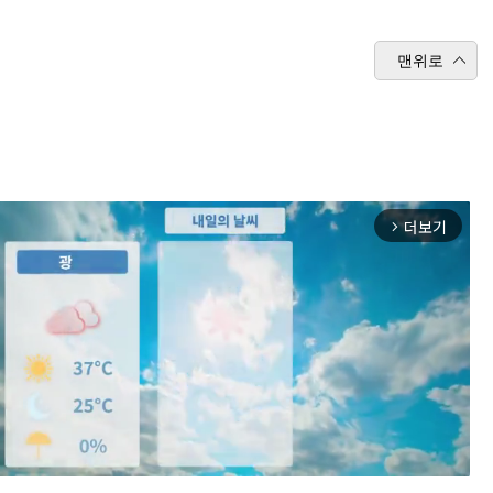
맨위로
더보기
arrow_forward_ios