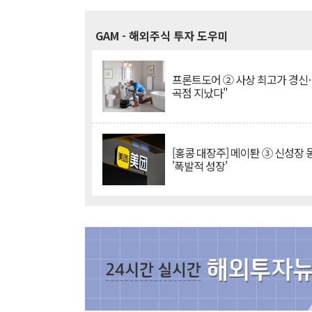
GAM
- 해외주식 투자 도우미
프론트도어 ② 사상 최고가 경신
곡점 지났다"
[홍콩 대장주] 메이퇀 ③ 신성장
'폭발적 성장'