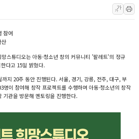
가
신세계사이먼 '대구 프리미엄 아울렛' 건립 '본
가
李대통령, 호우 피해 경북 안동·의성 특별재난
'변기 수리' 집주인에게 흉기 휘두른 30대 세
명 참여
워트, 상반기 영업이익 30억원
확산
프롬바이오, 10일 거래 재개…"재무구조 개편
NH농협생명, 농작업 중 온열질환 보장…폭염
희망스튜디오는 아동·청소년 창의 커뮤니티 '팔레트'의 정규
아바코, 2분기 매출 120억원
시한다고 15일 밝혔다.
랩지노믹스 "디엑솜과 美 암 진단 분야 독점 
까지 20주 동안 진행된다. 서울, 경기, 강릉, 전주, 대구, 부
보로노이, 폐암 치료제 'VRN11' 캐나다 IND 
103명이 참여해 창작 프로젝트를 수행하며 아동·청소년의 창작
 각 기관을 방문해 멘토링을 진행한다.