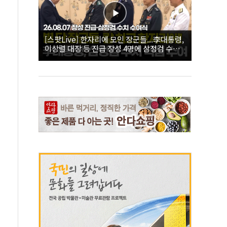
[스팟Live] 한자리에 모인 장군들...李대통령,
이상렬 대장 등 진급 장성 4명에 삼정검 수치
직접 수여｜26.08.07 장성 진급·삼정검 수치
수여식