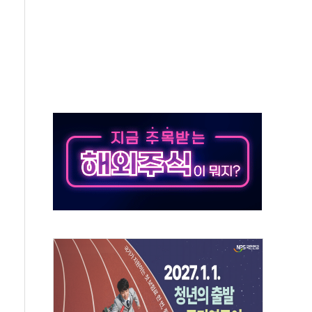
궤도'
지역 선포
입자…경찰, 현행범 체포
"
기 신속 보상 강화
라이선스 계약"
신청