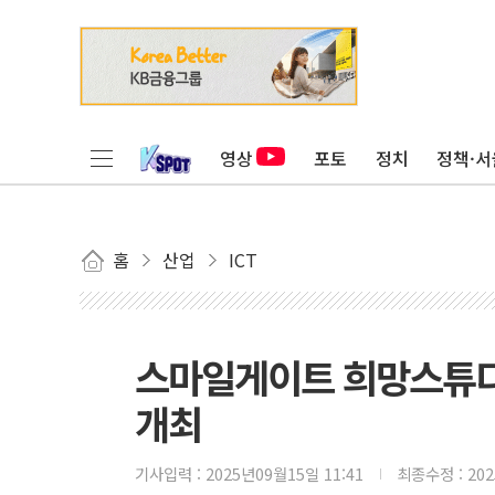
영상
포토
정치
정책·서
홈
산업
ICT
스마일게이트 희망스튜디오,
개최
기사입력 :
2025년09월15일 11:41
최종수정 :
20