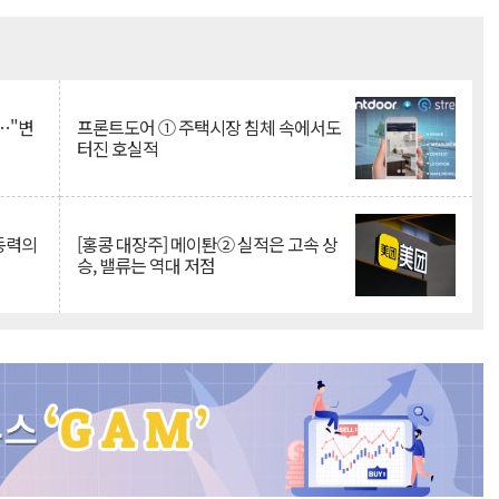
Mute
…"변
프론트도어 ① 주택시장 침체 속에서도
터진 호실적
 동력의
[홍콩 대장주] 메이퇀② 실적은 고속 상
승, 밸류는 역대 저점