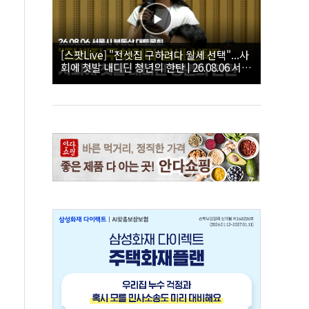
[스팟Live] "전셋집 구하려다 월세 선택"...사
회에 첫발 내디딘 청년의 한탄 | 26.08.06 서울
시 부동산 대토론회