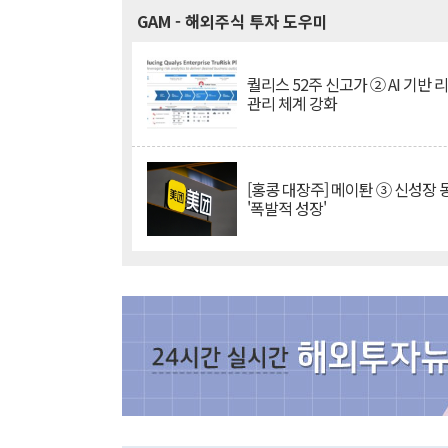
GAM
- 해외주식 투자 도우미
퀄리스 52주 신고가 ② AI 기반 
관리 체계 강화
[홍콩 대장주] 메이퇀 ③ 신성장
'폭발적 성장'