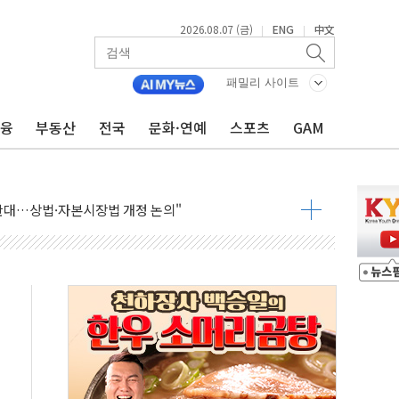
2026.08.07 (금)
ENG
中文
|
|
패밀리 사이트
금융
부동산
전국
문화·연예
스포츠
GAM
재회…로봇·AI 데이터센터·모빌리티 구체화
·아이온큐·도어대시↑ VS 샌디스크·피그마·앱러빈↓
 반대…상법·자본시장법 개정 논의"
 차익실현 속 혼조세...웨스턴디지털·샌디스크↓
에 긴급 안보 점검회의
호르무즈 재개방 기대에 강세
조까지, 상승...호실적 보고 기업 상승세 뚜렷
인 '사파리' 공격… 시민들 공포감 극대화 전략
' 임시 주총 기대감에 홀로 상한가…마진 잔액은 사상 최고
버리지 위험수위…숨은 차입이 더 큰 변수"
대응 1단계 진압 중