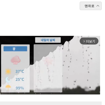
맨위로
더보기
arrow_forward_ios