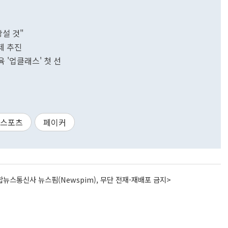
설 것"
제 추진
육 '업클래스' 첫 선
e스포츠
페이커
뉴스통신사 뉴스핌(Newspim), 무단 전재-재배포 금지>