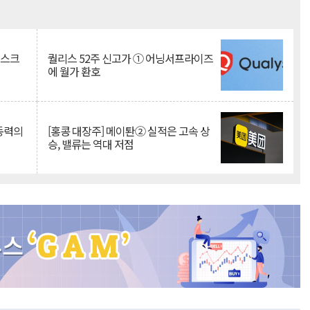
Mute
리스크
퀄리스 52주 신고가 ① 어닝서프라이즈
에 월가 환호
 동력의
[홍콩 대장주] 메이퇀② 실적은 고속 상
승, 밸류는 역대 저점