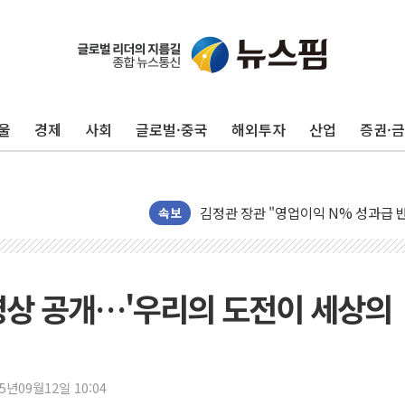
울
경제
사회
글로벌·중국
해외투자
산업
증권·
구광모, 내주 실리콘밸리서 젠슨 황 
뉴욕증시 개장 전 특징주...모더나
김정관 장관 "영업이익 N% 성과급
뉴욕증시 프리뷰, 미 주가선물 AI주
속보
청와대, 북한 단거리 탄도미사일 발사
금값 7주 만에 최고…美 고용 둔화·
[인도증시] 중동 긴장 완화에 실적 호
영상 공개…'우리의 도전이 세상의
러, 1인칭시점 드론으로 우크라 민간
[베트남 증시] 지수 하락 속 'DGC
'월가의 황제' 다이먼 "금융시장 레
25년09월12일 10:04
양주 섬유염색공장서 화재 1명 중상…