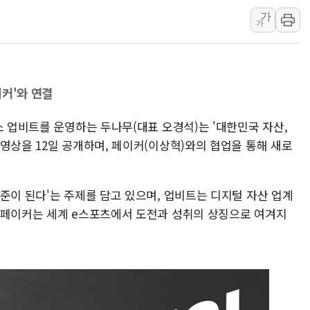
가
김정관 산업부 장관 "주 52시간 손봐
가
해군 1함대 창설 80주년…지역과 함께
[3보] 북, 원산서 동해로 단거리 탄도
우크라 드론 전술, 중남미 콜롬비아에
이커'와 연결
동해해경, 독도 해상서 부유물 감긴 
주한미군 "오산기지 누출, 백린 아닌 
소 업비트를 운영하는 두나무(대표 오경석)는 '대한민국 자산,
구미 폐염산처리업체서 불 2시간30여
영상을 12일 공개하며, 페이커(이상혁)와의 협업을 통해 새로
해군과 함께하는 '불금전파, 송정' 시
강원도 폭염특보 11일째…온열질환·가
준이 된다'는 주제를 담고 있으며, 업비트는 디지털 자산 업계
 페이커는 세계 e스포츠에서 도전과 성취의 상징으로 여겨지