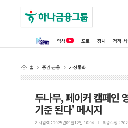
영상
포토
정치
정책·서
홈
증권·금융
가상통화
두나무, 페이커 캠페인 
기준 된다' 메시지
기사입력 :
2025년09월12일 10:04
최종수정 :
20