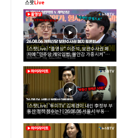
스팟
Live
[스팟Live] *풀영상* 이준석, 보완수사권 폐
지에 "민주당 개악입법, 불안감 가중시켜"｜
26.08.06 개혁신당 보완수사권 폐지 토론회
[스팟Live] '투미TV' 김제경이 내린 李정부 부
동산 정책 점수는? | 26.08.06 서울시 부동산
대토론회