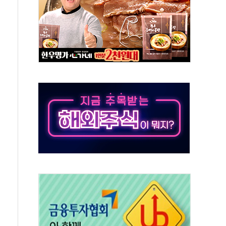
야, 경쟁상대 中과 비교해야"
하는 '선봉'의 대민 봉사
미사일 1발 발사… 올해 10번째·42일 만 도발
 새 안보 위기… 반군·마약카르텔이 습득해 전투 활용
어선 구조
무해한 표면 부식 물질"
분만에 진화...외국인 노동자 숨져
즌2
축 피해 최소화 '총력 대응'