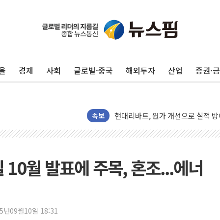
울
경제
사회
글로벌·중국
해외투자
산업
증권·
트럼프, '원정출산 시민권 차단' 
트럼프 "이란전 조만간 끝날 것"…
현대리바트, 원가 개선으로 실적 방
"세금 부담 덜자"…비거주 1주택자
속보
세금 부담 커진 고가 1주택자…맞
[금/유가] 이란의 호르무즈 해협 통
뉴욕증시, 유가·금리 부담에 하락…
셀 10월 발표에 주목, 혼조...에너
이란, 오만과 호르무즈 해협 재개방 
[민주 당권주자 일정] 송영길·정청래
李대통령, 오늘 부동산 정책 점검 
25년09월10일 18:31
[오늘의 정치일정] 8월 7일(금)