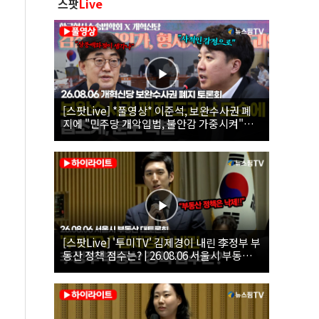
스팟
Live
[스팟Live] *풀영상* 이준석, 보완수사권 폐
지에 "민주당 개악입법, 불안감 가중시켜"｜
26.08.06 개혁신당 보완수사권 폐지 토론회
[스팟Live] '투미TV' 김제경이 내린 李정부 부
동산 정책 점수는? | 26.08.06 서울시 부동산
대토론회