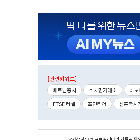
[관련키워드]
베트남증시
호치민거래소
하노
FTSE 러셀
프런티어
신흥국시
<저작권자(c) 글로벌리더의 지름길 종합