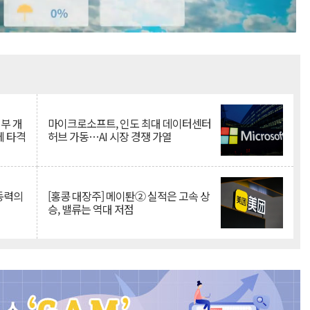
Mute
뇌부 개
마이크로소프트, 인도 최대 데이터센터
에 타격
허브 가동…AI 시장 경쟁 가열
 동력의
[홍콩 대장주] 메이퇀② 실적은 고속 상
승, 밸류는 역대 저점