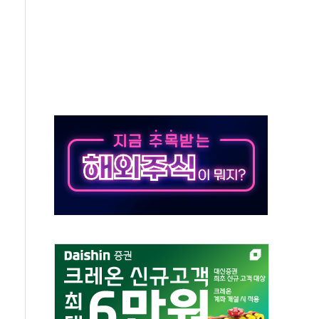
자회견·주요 정당 - 8월 7일
통항 제한 추진…美 "통행 막을 권한 없어"
분 상승… "2분기 기업 순이익 21% 증가" 전망
으로 나토 회원국 공격 검토… 거짓 깃발 작전"
 재회…로봇·AI 데이터센터·모빌리티 구체화
나·아이온큐·도어대시↑ VS 샌디스크·피그마·앱러빈↓
급 반대…상법·자본시장법 개정 논의"
주 차익실현 속 혼조세...웨스턴디지털·샌디스크↓
사에 긴급 안보 점검회의