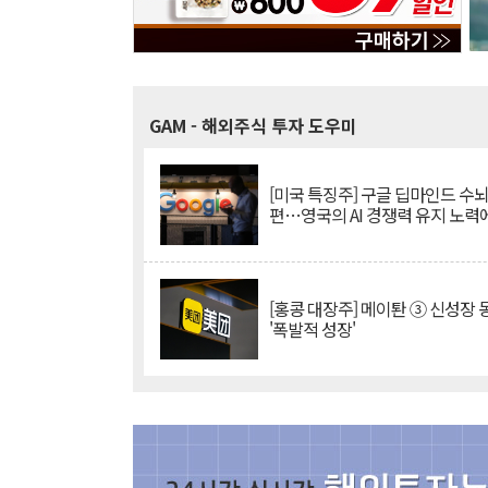
GAM
- 해외주식 투자 도우미
[미국 특징주] 구글 딥마인드 수
편…영국의 AI 경쟁력 유지 노력
[홍콩 대장주] 메이퇀 ③ 신성장
'폭발적 성장'