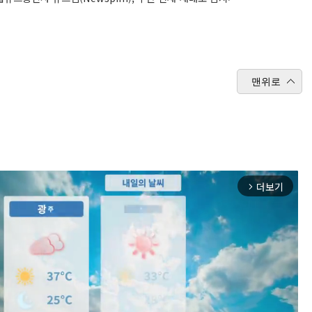
맨위로
더보기
arrow_forward_ios