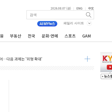
2026.08.07 (금)
ENG
中文
|
|
패밀리 사이트
금융
부동산
전국
문화·연예
스포츠
GAM
행정명령 서명…출생시민권 제한 재시동
군수품 부족설 일축 "막대한 무기 보유"
어…다음 과제는 '외형 확대'
 귀환 조짐에 전월세시장 '긴장'
교환·재매수·다운사이징 '저울질'
항 제한 검토에 유가 3% 급등…금값 보합
다우 5거래일 랠리 '마침표'
합의 막바지.."美와 직접 협상 없어"
·김민석 후보 - 8월 7일
2차 회의…주택 공급 대책 막바지 조율할 듯