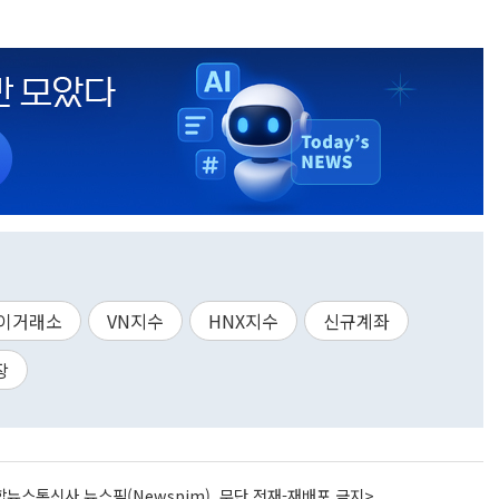
이거래소
VN지수
HNX지수
신규계좌
장
뉴스통신사 뉴스핌(Newspim), 무단 전재-재배포 금지>