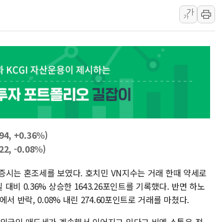
가
[오늘의 국회일정] 상임위·세미나·기
가
이란, 美·이스라엘 선박 호르무즈 
유럽증시, 견조한 실적 소화하며 대부
리투아니아 국방 "러, 우크라 드론
구광모, 내주 실리콘밸리서 젠슨 황
뉴욕증시 개장 전 특징주...모더
김정관 장관 "영업이익 N% 성과
뉴욕증시 프리뷰, 미 주가선물 AI
청와대, 북한 단거리 탄도미사일 발
4, +0.36%)
, -0.08%)
남 증시는 혼조세를 보였다. 호치민 VN지수는 거래 한때 약세로
비 0.36% 상승한 1643.26포인트를 기록했다. 반면 하노
 반락, 0.08% 내린 274.60포인트로 거래를 마쳤다.
 외국인 매도세가 계속해서 이어지고 있다고 비엣 스톡은 전