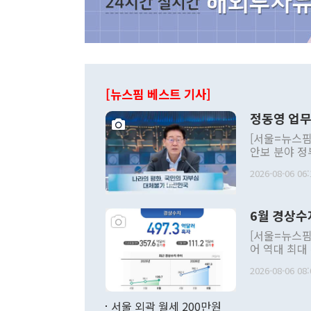
[뉴스핌 베스트 기사]
정동영 업무
[서울=뉴스핌
안보 분야 정
평화공존 발전
2026-08-06 06:
발언 중에는 
언한 것이 있
령은 공개적으
6월 경상수
주의적 희망에
관의 대북 정
[서울=뉴스핌
관 부처 장관
어 역대 최대
관의 무리한 
출 호조로 월
다. [정동영 통일부 장관이 지난달 23일 오후 서울 종로구 정부서울청사에
2026-08-06 08:
료=한국은행] 한국은행이 6일 발표한 '2026년 6월 국제수지(잠정)'에
서 취임 1주년 
면 지난 6월
부 장관 권한
1000만달러
서울 외곽 월세 200만원
발전 구상'을