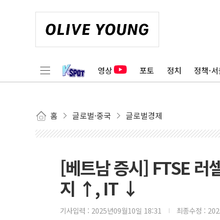
영상
포토
정치
정책·서
홈
글로벌·중국
글로벌경제
[베트남 증시] FTSE 러
지 ↑, IT ↓
기사입력 :
2025년09월10일 18:31
최종수정 :
20