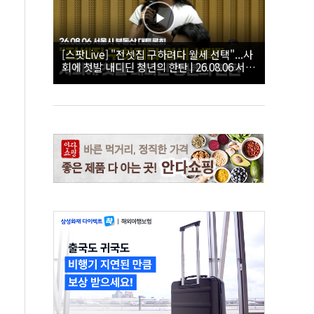
[스팟Live] "전셋집 구하려다 월세 선택"...사
회에 첫발 내디딘 청년의 한탄 | 26.08.06 서울
시 부동산 대토론회