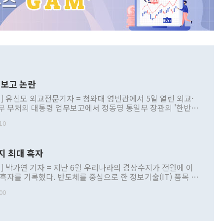
보고 논란
] 유신모 외교전문기자 = 청와대 영빈관에서 5일 열린 외교·
부 부처의 대통령 업무보고에서 정동영 통일부 장관의 '한반도
 구상'과 업무보고 발언이 논란을 빚고 있다. 이날 정 장관의
10
정부 내 조율을 거치지 않은 사안을 정책으로 추진하겠다고 공
는가 하면 사실 관계에 맞지 않은 설명도 있었다. 이재명 대통
로 신중을 기해 달라고 경고했고, 조현 외교부 장관은 '이상
지 최대 흑자
 근거한 비현실적 구상'이라는 비판을 내놨다. 그동안 정 장
책 관련 발언이 물의를 빚은 적은 여러 번 있지만 대통령과 유
] 박가연 기자 = 지난 6월 우리나라의 경상수지가 전월에 이
이 공개적으로 부정적 입장을 표명한 것은 이례적이다. 정 장
 흑자를 기록했다. 반도체를 중심으로 한 정보기술(IT) 품목 수
대북 접근법과 월권을 제어해야 한다는 목소리도 높아지고 있
간 상품수출이 처음으로 1000억달러를 넘어선 영향이다. [자
00
 따르
기자간담회를 하고 있다. [사진=통일부] 2026.07.23 ◆통일
 경상수지는 497억3000만달러 흑자로 집계됐다. 전월(386억
 넘어선 주장 정 장관은 이날 업무보고에서 '한반도 평화공존
)에 이어 두 달 연속 월간 기준 역대 최대 기록을 갈아치웠다.
 설명하면서 이재명 정부 2년차 핵심 과제로 상호 존중·평화