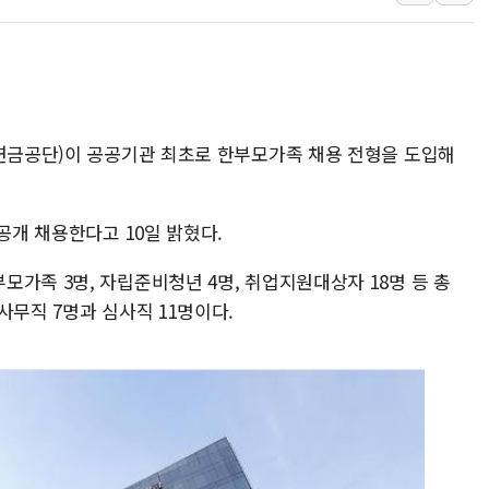
트럼프 "금리 내려야"…파월 때와 달리 워시엔
특정 정치인 측근 포항시 정책특보 내정설...포
李 "해남 태양광, 대한민국 다음 100년 밑거
李 대통령, '6시간 마라톤 부동산 2차 회의'
(연금공단)이 공공기관 최초로 한부모가족 채용 전형을 도입해
트럼프, 中 겨냥 폴리실리콘 관세 15% 부과
[사진] 빈살만과 에르도안의 만남
이란와이어 "이란 최고지도자 위독…곧 사망
공개 채용한다고 10일 밝혔다.
남동발전, 해남군에 국내 최대 규모 400MW 
가족 3명, 자립준비청년 4명, 취업지원대상자 18명 등 총
[인도증시] 중동 불안 속 유가 상승에 소폭 하락
사무직 7명과 심사직 11명이다.