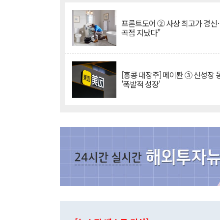
프론트도어 ② 사상 최고가 경신
곡점 지났다"
[홍콩 대장주] 메이퇀 ③ 신성장
'폭발적 성장'