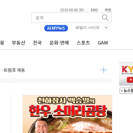
2026.08.08 (토)
ENG
中文
|
|
패밀리 사이트
금융
부동산
전국
문화·연예
스포츠
GAM
체결… 이스라엘·이란 위협에 맞설 자체 억지력 강화
 다음 주"
령…트럼프 제동
 이상 '올스톱'… 美 해상봉쇄 영향
개입했나" 촉각
용 쇼크에 반도체주 '활짝'
우려 후퇴…나스닥 선물 1%대 상승
…9월 금리 인상 기대 후퇴
체결
라우드플레어·태양광주↑ VS 트레이드데스크·웬디스↓
종자 7359명 끝까지 찾겠다"