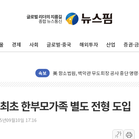
울
경제
사회
글로벌·중국
해외투자
산업
증권·
[종합] 이슬람 수니파 3국, '공동방위협정' 
트럼프, 백신·자폐증 행정명령 검토…"이르면
美 항소법원, 백악관 무도회장 공사 중단 명
이란 핵심 원유 수출항 '하르그섬', 최근 1주일
속보
美 고용 쇼크에 엔화 장중 급등…시장은 "또 
[AI MY 뉴스] 뉴욕 반도체주 프리뷰...美 고
뉴욕증시 프리뷰, 美 고용 쇼크에 금리 인상 
최초 한부모가족 별도 전형 도입
[종합] 美 7월 고용 2만3000명 감소 '쇼크'
[사진] 이슬람 수니파 3개국, 공동방위협정 
25년09월10일 17:16
뉴욕증시 개장 전 특징주...아틀라시안·클
가
가
보훈부, 미 DPAA와 MOU… "6·25 미군 실