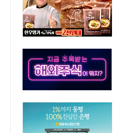
 톤 낮춰
항시 '시끌'
름…수도권 집중 완화 전환점"
 주재… "전폭적 공급 확대·속도전 총력"
…美 태양광주 급등
해도 놀랍지 않아"
태양광 착공…여의도 1.6배 규모
...금융주 낙폭 커