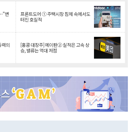
…"변
프론트도어 ① 주택시장 침체 속에서도
터진 호실적
 동력의
[홍콩 대장주] 메이퇀② 실적은 고속 상
승, 밸류는 역대 저점