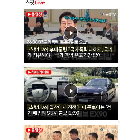
스팟
Live
[스팟Live] 李대통령 "국가폭력 피해자, 국가
가 치유해야…국가 책임 유효기간 없어"｜
26.08.07 국가폭력 피해자 위로 오찬
[스팟Live] 일상에서 장점이 더 돋보이는 '전
기 패밀리 SUV' 볼보 EX90