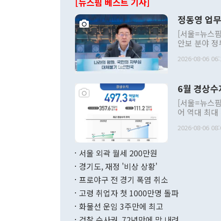
[뉴스핌 베스트 기사]
정동영 업무
[서울=뉴스핌
안보 분야 정
평화공존 발전
2026-08-06 06:
발언 중에는 
언한 것이 있
령은 공개적으
6월 경상수
주의적 희망에
관의 대북 정
[서울=뉴스핌
관 부처 장관
어 역대 최대
관의 무리한 
출 호조로 월
다. [정동영 통일부 장관이 지난달 23일 오후 서울 종로구 정부서울청사에
2026-08-06 08:
료=한국은행] 한국은행이 6일 발표한 '2026년 6월 국제수지(잠정)'에
서 취임 1주년 
면 지난 6월
부 장관 권한
1000만달러
서울 외곽 월세 200만원
발전 구상'을
이에 따라 올
적 갈등 해결
경기도, 재정 '비상 상황'
했다. 경상수
결과 혐오의 
9000만달러
프로야구 전 경기 폭염 취소
년간의 CVI
지 기준 상품
고령 취업자 첫 1000만명 돌파
무너졌다고도 
며 월간 기준
현실을 바꾸는
달러로 38.
화물선 운임 3주만에 최고
를 평화 체제
196.9% 급
검찰 수사권, 72년만에 막 내려