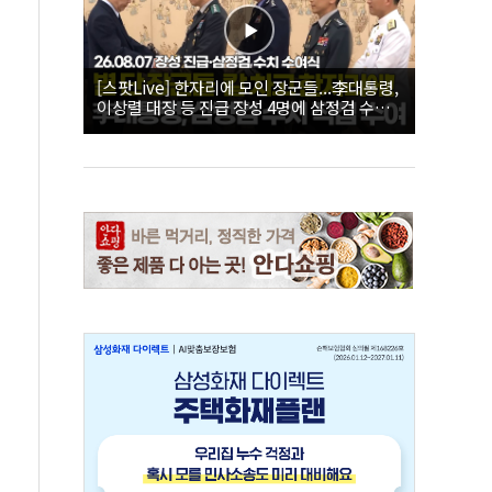
[스팟Live] 한자리에 모인 장군들...李대통령,
이상렬 대장 등 진급 장성 4명에 삼정검 수치
직접 수여｜26.08.07 장성 진급·삼정검 수치
수여식