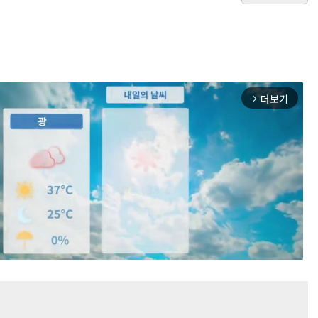
더보기
arrow_forward_ios
Mute