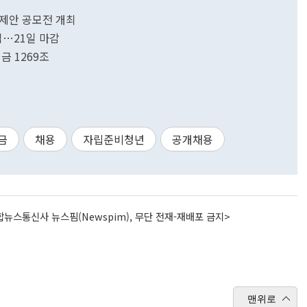
민제안 공모전 개최
집…21일 마감
금 1269조
금
채용
자립준비청년
공개채용
뉴스통신사 뉴스핌(Newspim), 무단 전재-재배포 금지>
맨위로