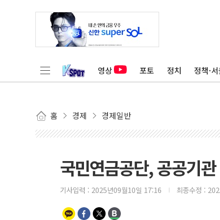
영상
포토
정치
정책·서
홈
경제
경제일반
국민연금공단, 공공기관 
기사입력 :
2025년09월10일 17:16
최종수정 :
20