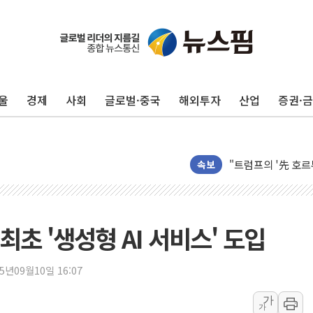
울
경제
사회
글로벌·중국
해외투자
산업
증권·
[특징주] 심텍, 실
유소년교육연구소, 
"트럼프의 '先 호르
속보
허장 차관 "소부장,
[종합] 해수부, 신
[컨콜] 카카오, "A
초 '생성형 AI 서비스' 도입
LG헬로비전, 2분기
태명실업, 표준협회 
디투엔지니어링, 한
25년09월10일 16:07
KCC "기록적 폭염에
가
가
삼성E&A, 공식 캐릭