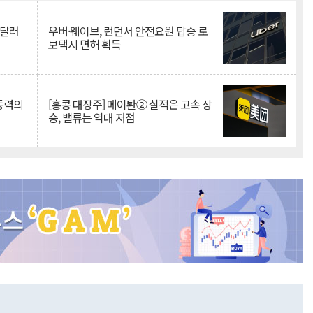
억달러
우버·웨이브, 런던서 안전요원 탑승 로
보택시 면허 획득
 동력의
[홍콩 대장주] 메이퇀② 실적은 고속 상
승, 밸류는 역대 저점