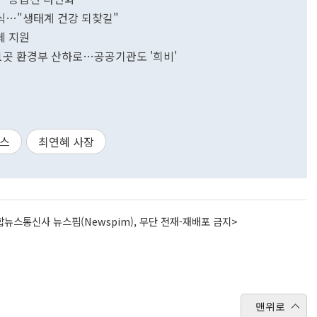
식…"생태계 건강 되찾길"
체 지원
 21곳 환경부 산하로…공공기관도 '희비'
비스
최연혜 사장
뉴스통신사 뉴스핌(Newspim), 무단 전재-재배포 금지>
맨위로