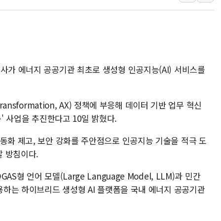
3년 내 같은 위반 
아모레퍼시픽 에스트라
폭염이 부른 갈등…
이문아이파크자이 보
사가 에너지 공공기관 최초로 생성형 인공지능(AI) 서비스를
샌디스크 매출 전망 
DL이앤씨, AI로 
원희룡, 종합특검 2
ansformation, AX) 정책에 부응해 데이터 기반 업무 혁신
축' 사업을 추진한다고 10일 밝혔다.
스타벅스, 장애인 치
해수부, 신청사 부지
자동화 제고, 보안 강화를 주안점으로 인공지능 기술을 적극 도
 방침이다.
형 언어 모델(Large Language Model, LLM)과 민간
활용하는 하이브리드 생성형 AI 플랫폼을 국내 에너지 공공기관