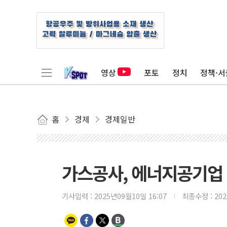
영상
포토
정치
정책·서
홈
경제
경제일반
가스공사, 에너지공기업 최
기사입력 :
2025년09월10일 16:07
최종수정 :
20