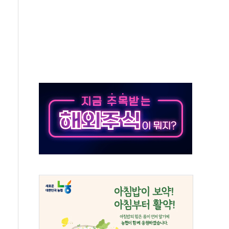
반복하면 '원칙 고발'…공정위, 총수일가 편법 지배 차단
, 유로모니터 선정 '한국 1위 더마 브랜드'
배달기사·카페 점주 '흉기 위협' 시비에 경찰 조사
류지 14가구 나왔다…'국평' 17억원대
기대 못미쳐... 시간외 거래에서 8% 하락
건설현장 위험 예측…안전관리 체계 전면 개편
차 출석…"특검 위법에 단호히 대처할 것"
료비 1억 기부
 '부산 동구' 낙점…북항 1단계 재개발 부지에 짓는다