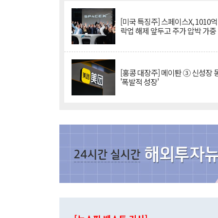
[미국 특징주] 스페이스X, 1010
락업 해제 앞두고 주가 압박 가중
[홍콩 대장주] 메이퇀 ③ 신성장
'폭발적 성장'