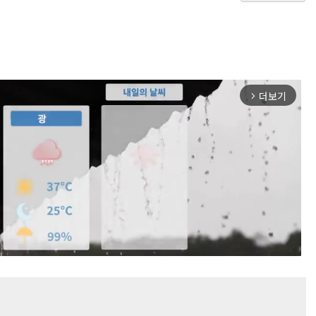
더보기
arrow_forward_ios
Mute