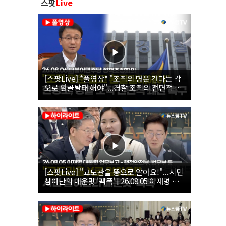
스팟
Live
[스팟Live] *풀영상* "조직의 명운 건다는 각
오로 환골탈태 해야"...경찰 조직의 전면적 쇄
신 촉구한 한병도 | 26.08.06 더불어민주당 정
책조정회의
[스팟Live] "교도관을 똥으로 알아요!"...시민
참여단의 매운맛 '팩폭' | 26.08.05 이재명 대
통령 업무보고 - 행정안전부, 법무부, 국무조
정실, 법제처, 인사혁신처