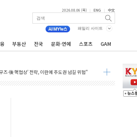
2026.08.06 (목)
ENG
中文
|
|
패밀리 사이트
금융
부동산
전국
문화·연예
스포츠
GAM
적 반등에 6%대 급등…증권가도 눈높이 상향
충남교육청과 독서교육 사업 착수
무즈·後 핵협상' 전략, 이란에 주도권 넘길 위험"
 국산화 넘어 세계 최고 기술 선점 전략으로"
청사 부지 '부산 동구' 낙점…부산 북항에 짓는다
I, 인프라보다는 일상에 투자할 계획"
 영업익 72% 감소…매출도 31% 뒷걸음
환경·안전경영 인증..."현장 관리체계 고도화"
국ESG경영대상 중견기업 부문 최우수상 수상
 열 차단 도료 문의 5배 증가"
터 출시 1주년 행사..."소통·공감 가치 전파"