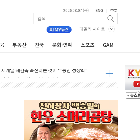
2026.08.07 (금)
ENG
中文
|
|
위…김성환 기후부 장관 "예측범위 벗어나도 즉시대응"
패밀리 사이트
예측"…건설연, AI 위험기상 기술 개발
금융
부동산
전국
문화·연예
스포츠
GAM
·인증제도 개선 수혜 기대"
져…대전서 50대 일용직 추락 사망
고 재개발·재건축 촉진하는 것이 부동산 정상화"
저 이전 감사 무마' 유병호 감사위원 구속 기소
년 AI 팩토리 매출 본격화
개입...4월 말 '56조원' 사상 최대
스타트업 지원 프로그램 성료
의' 차가원 대표 구속 송치
국민만 잡아"
 임성근 전 사단장 항소심도 징역 3년 선고
위원회 전체회의서 발언하는 장동혁 대표