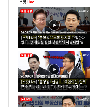
스팟
Live
[스팟Live] *풀영상* "부동산 지옥 고집한다
면!"...李대통령 향한 장동혁의 서슬퍼런 일갈
| 26.08.07 국민의힘 부동산정책 정상화 특별
위원회 전체회의
[스팟Live] *풀영상* 한병도 “국민의힘, 말로
만 주택 공급…공급 법안 처리 협조하라”｜
26.08.07 더불어민주당 원내대책회의