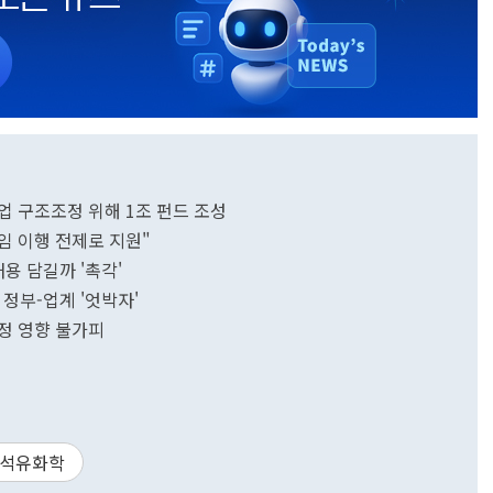
업 구조조정 위해 1조 펀드 조성
임 이행 전제로 지원"
용 담길까 '촉각'
 정부-업계 '엇박자'
정 영향 불가피
석유화학