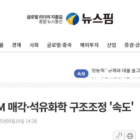
'입추'인데 연일 찜통더
"최대 2시간 앞서 침수 
울
경제
사회
글로벌·중국
해외투자
산업
증권·
유니슨 "국내생산세액공제
창호 교체하다 난간 무너
장동혁 "규제와 대출 풀
[속보] 종합특검, '尹 관
속보
AI에 승부 건 네이버…내
日, 4~6월 105조원 환시 
오렌지플래닛 창업재단, 
MM 매각·석유화학 구조조정 '속도'
경찰, '300억대 사기 혐
장동혁 "집값 올려놓고 
25년09월10일 14:28
[속보] '해병 순직 책임'
가
가
부동산정책 정상화 특별