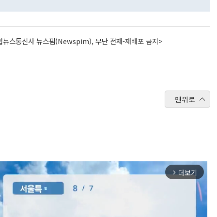
뉴스통신사 뉴스핌(Newspim), 무단 전재-재배포 금지>
맨위로
더보기
arrow_forward_ios