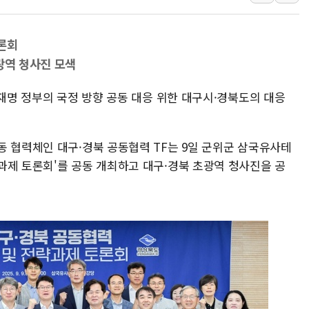
42.5도 역대급 폭염…동물들도 특별식으로 여
경찰, 9월부터 '가족 사건' 못 맡는다…상피제
론회
포스코홀딩스, 포스코인터·DX 지분 일부 매각
광역 청사진 모색
태국 학교서 중학생 총기 난사...최소 7명 사망
이재명 정부의 국정 방향 공동 대응 위한 대구시·경북도의 대응
40.2도 찍은 서울 등 폭염중대경보 해제…누적
"文정부 악몽 재현 안돼"...李 부동산 세제안에
동 협력체인 대구·경북 공동협력 TF는 9일 군위군 삼국유사테
과제 토론회'를 공동 개최하고 대구·경북 초광역 청사진을 공