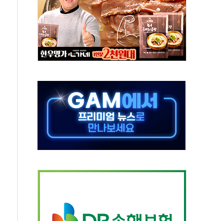
름나기 [뉴스핌 줌인]
 실시
 온열질환자 2872명
 與 내부서 '총선·대선 직격탄' 우려