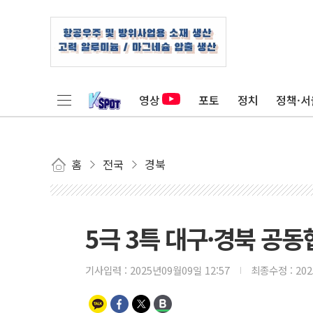
영상
포토
정치
정책·서
홈
전국
경북
5극 3특 대구·경북 공
기사입력 :
2025년09월09일 12:57
최종수정 :
20