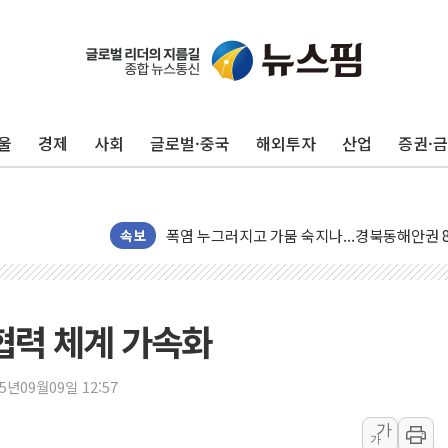
[사진] 빈살만과 에르도안의 만남
이란와이어 "이란 최고지도자 위독…곧 사망해
남동발전, 해남군에 국내 최대 규모 400MW 
울
경제
사회
글로벌·중국
해외투자
산업
증권·
[인도증시] 중동 불안 속 유가 상승에 소폭 하락
황희 '폐버스 청년주택' SNS 글 역풍에 "정부
폭염 누그러지고 가뭄 숙지나...경북동해안권 8
사우디·튀르키예·파키스탄, '공동방위협정' 체
속보
신길동 신축도 3.3㎡당 7250만원…써밋 클라
용산공원·그린벨트로 또 충돌…반복되는 국토부
[AI 부동산 투데이] 특공 전략도 '극과 극'…
동협력 체계 가속화
[코인시황] 비트코인 6만4000달러대 횡보…고
[베트남 증시] 유동성 부진 지속, 강보합 마감
25년09월09일 12:57
'찜통더위'에 전력수요 역대 최고치 경신…한낮 
가
가
후티 반군, 예멘 정부군과 사우디 동시 공격…