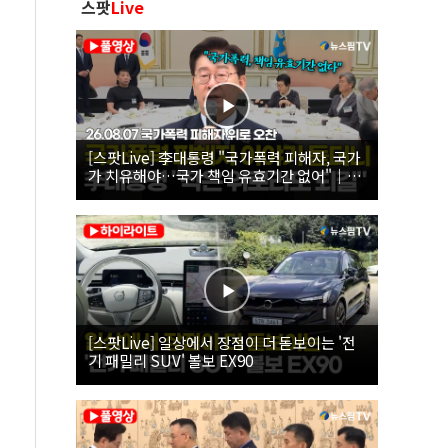
스팟
Live
[스팟Live] 李대통령 "국가폭력 피해자, 국가
가 치유해야…국가 책임 유효기간 없어"｜
26.08.07 국가폭력 피해자 위로 오찬
[스팟Live] 일상에서 장점이 더 돋보이는 '전
기 패밀리 SUV' 볼보 EX90