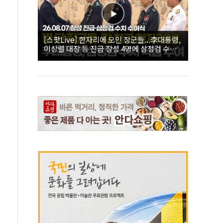
[스팟Live] 한자리에 모인 장군들...李대통령,
이상렬 대장 등 진급 장성 4명에 삼정검 수치
직접 수여｜26.08.07 장성 진급·삼정검 수치
수여식