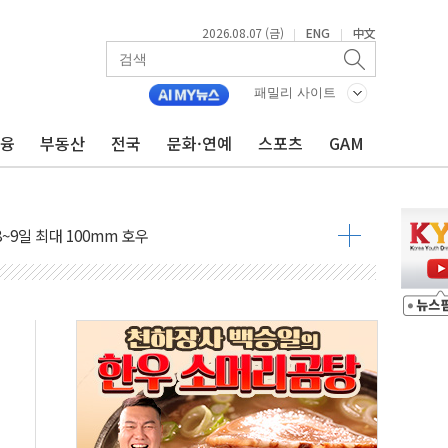
2026.08.07 (금)
ENG
中文
|
|
도 놀랍지 않아"
패밀리 사이트
태양광 착공…여의도 1.6배 규모
금융
부동산
전국
문화·연예
스포츠
GAM
...금융주 낙폭 커
정책 아냐" 해명
~9일 최대 100mm 호우
결… 수니파 국가들의 새 안보 협력 구도
비온 59㎡ 18억원대
-서울시 '정책 엇박자'
생애최초만 경쟁 치열
래·ETF 매수에도 고유가·금리·입법 지연 '삼중 부담'
...석유·가스주 올랐지만 빈그룹이 상쇄
총수요 104.3GW 기록
 위기 고조되는 또 다른 중동 화약고