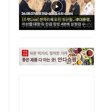
[스팟Live] 한자리에 모인 장군들...李대통령,
이상렬 대장 등 진급 장성 4명에 삼정검 수치
직접 수여｜26.08.07 장성 진급·삼정검 수치
수여식