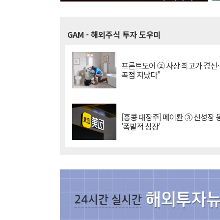
GAM
- 해외주식 투자 도우미
프론트도어 ② 사상 최고가 경신
곡점 지났다"
[홍콩 대장주] 메이퇀 ③ 신성장
'폭발적 성장'