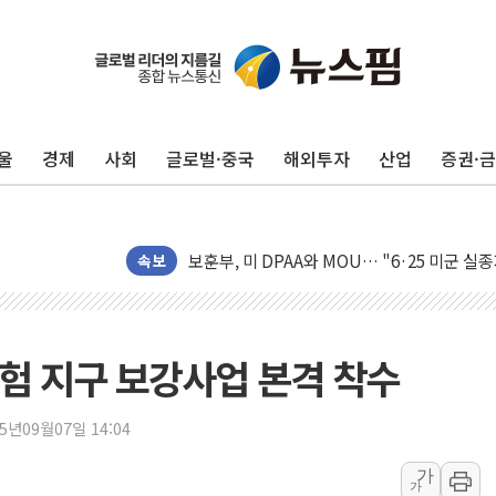
[AI MY 뉴스] 뉴욕 반도체주 프리뷰...美 고
뉴욕증시 프리뷰, 美 고용 쇼크에 금리 인상 
[종합] 美 7월 고용 2만3000명 감소 '쇼크'
울
경제
사회
글로벌·중국
해외투자
산업
증권·
[사진] 이슬람 수니파 3개국, 공동방위협정 
뉴욕증시 개장 전 특징주...아틀라시안·클
보훈부, 미 DPAA와 MOU… "6·25 미군 실
트럼프 "금리 내려야"…파월 때와 달리 워시엔
속보
특정 정치인 측근 포항시 정책특보 내정설...포
李 "해남 태양광, 대한민국 다음 100년 밑거
李 대통령, '6시간 마라톤 부동산 2차 회의'
험 지구 보강사업 본격 착수
트럼프, 中 겨냥 폴리실리콘 관세 15% 부과
[사진] 빈살만과 에르도안의 만남
25년09월07일 14:04
이란와이어 "이란 최고지도자 위독…곧 사망
가
가
남동발전, 해남군에 국내 최대 규모 400MW 