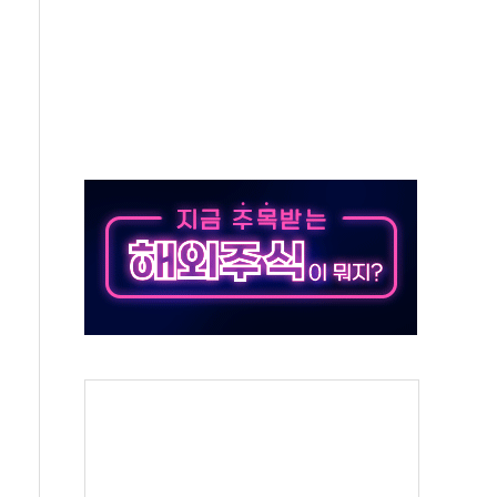
...금융주 낙폭 커
부정책 아냐" 해명
~9일 최대 100mm 호우
체결… 수니파 국가들의 새 안보 협력 구도
비온 59㎡ 18억원대
-서울시 '정책 엇박자'