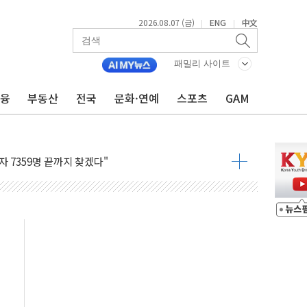
2026.08.07 (금)
ENG
中文
|
|
용 쇼크에 반도체주 '활짝'
우려 후퇴…나스닥 선물 1%대 상승
패밀리 사이트
…9월 금리 인상 기대 후퇴
금융
부동산
전국
문화·연예
스포츠
GAM
체결
라우드플레어·태양광주↑ VS 트레이드데스크·웬디스↓
종자 7359명 끝까지 찾겠다"
 톤 낮춰
항시 '시끌'
름…수도권 집중 완화 전환점"
 주재… "전폭적 공급 확대·속도전 총력"
…美 태양광주 급등
해도 놀랍지 않아"
태양광 착공…여의도 1.6배 규모