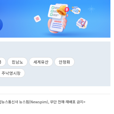
풍
힌남노
세계유산
안정화
주낙영시장
뉴스통신사 뉴스핌(Newspim), 무단 전재-재배포 금지>