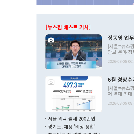
[뉴스핌 베스트 기사]
정동영 업무
[서울=뉴스핌
안보 분야 정
평화공존 발전
2026-08-06 06:
발언 중에는 
언한 것이 있
령은 공개적으
6월 경상수
주의적 희망에
관의 대북 정
[서울=뉴스핌
관 부처 장관
어 역대 최대
관의 무리한 
출 호조로 월
다. [정동영 통일부 장관이 지난달 23일 오후 서울 종로구 정부서울청사에
2026-08-06 08:
료=한국은행] 한국은행이 6일 발표한 '2026년 6월 국제수지(잠정)'에
서 취임 1주년 
면 지난 6월
부 장관 권한
1000만달러
서울 외곽 월세 200만원
발전 구상'을
이에 따라 올
적 갈등 해결
경기도, 재정 '비상 상황'
했다. 경상수
결과 혐오의 
9000만달러