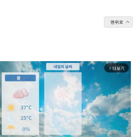
맨위로
더보기
arrow_forward_ios