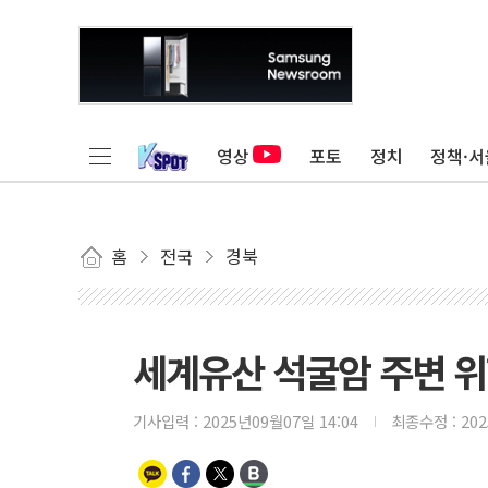
영상
포토
정치
정책·서
홈
전국
경북
세계유산 석굴암 주변 위
기사입력 :
2025년09월07일 14:04
최종수정 :
20