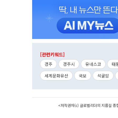
[관련키워드]
경주
경주시
유네스코
태
세계문화유산
국보
석굴암
<저작권자(c) 글로벌리더의 지름길 종합