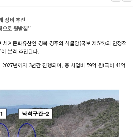
[인도증시] 중동 불안 속 유가 상승에 소폭 하락
황희 '폐버스 청년주택' SNS 글 역풍에 "정
계 정비 추진
폭염 누그러지고 가뭄 숙지나...경북동해안권 8
정으로 뒷받침"
사우디·튀르키예·파키스탄, '공동방위협정' 
코 세계문화유산인 경북 경주의 석굴암(국보 제5호)의 안정적
신길동 신축도 3.3㎡당 7250만원…써밋 클라
'이 본격 추진된다.
용산공원·그린벨트로 또 충돌…반복되는 국토부
2027년까지 3년간 진행되며, 총 사업비 59억 원(국비 41억