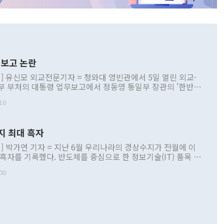
보고 논란
] 유신모 외교전문기자 = 청와대 영빈관에서 5일 열린 외교·
부 부처의 대통령 업무보고에서 정동영 통일부 장관의 '한반도
 구상'과 업무보고 발언이 논란을 빚고 있다. 이날 정 장관의
10
정부 내 조율을 거치지 않은 사안을 정책으로 추진하겠다고 공
는가 하면 사실 관계에 맞지 않은 설명도 있었다. 이재명 대통
로 신중을 기해 달라고 경고했고, 조현 외교부 장관은 '이상
지 최대 흑자
 근거한 비현실적 구상'이라는 비판을 내놨다. 그동안 정 장
책 관련 발언이 물의를 빚은 적은 여러 번 있지만 대통령과 유
] 박가연 기자 = 지난 6월 우리나라의 경상수지가 전월에 이
이 공개적으로 부정적 입장을 표명한 것은 이례적이다. 정 장
 흑자를 기록했다. 반도체를 중심으로 한 정보기술(IT) 품목 수
대북 접근법과 월권을 제어해야 한다는 목소리도 높아지고 있
간 상품수출이 처음으로 1000억달러를 넘어선 영향이다. [자
00
 따르
기자간담회를 하고 있다. [사진=통일부] 2026.07.23 ◆통일
 경상수지는 497억3000만달러 흑자로 집계됐다. 전월(386억
 넘어선 주장 정 장관은 이날 업무보고에서 '한반도 평화공존
)에 이어 두 달 연속 월간 기준 역대 최대 기록을 갈아치웠다.
 설명하면서 이재명 정부 2년차 핵심 과제로 상호 존중·평화
해 상반기 누적 경상수지 흑자는 1910억1000만달러를 기록
·핵 없는 한반도 등 3대 기본 방향을 제시했다. 정 장관은 "대
지 흑자를 견인한 것은 상품수지다. 6월 상품수지는 478억
언어는 멈춰야 한다"면서 주적 용어 대체를 주장했다. 지난 25
 흑자를 기록하며 전월에 이어 역대 최대를 다시 썼다. 국제수