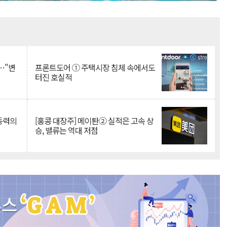
Mute
…"변
프론트도어 ① 주택시장 침체 속에서도
터진 호실적
 동력의
[홍콩 대장주] 메이퇀② 실적은 고속 상
승, 밸류는 역대 저점