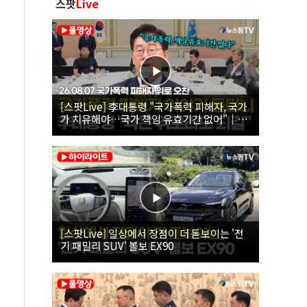
스팟
Live
[스팟Live] 李대통령 "국가폭력 피해자, 국가
가 치유해야…국가 책임 유효기간 없어"｜
26.08.07 국가폭력 피해자 위로 오찬
[스팟Live] 일상에서 장점이 더 돋보이는 '전
기 패밀리 SUV' 볼보 EX90