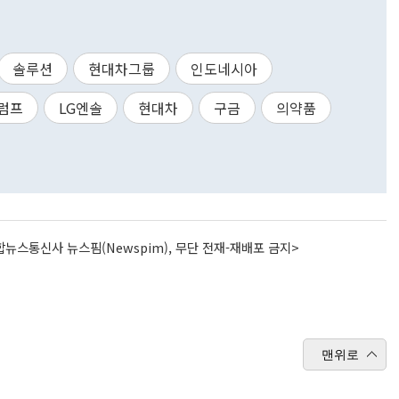
솔루션
현대차그룹
인도네시아
럼프
LG엔솔
현대차
구금
의약품
뉴스통신사 뉴스핌(Newspim), 무단 전재-재배포 금지>
맨위로