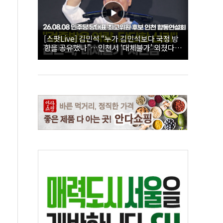
[스팟Live] 김민석 “누가 김민석보다 국정 방
향을 공유했나”…인천서 ‘대체불가’ 외쳤다 |
26.08.08 더불어민주당 당대표·최고위원 후
보 인천 합동연설회