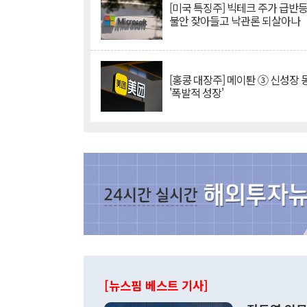
[미국 특징주] 빅테크 주가 급반등..
불안 잦아들고 낙관론 되살아나
[홍콩 대장주] 메이퇀 ③ 신성장
'폭발적 성장'
[뉴스핌 베스트 기사]