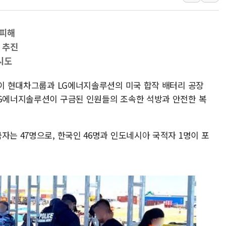
여수 오동도 인근 해상서 모
추미애, '위안부' 피해자 기림
 피해
인천 선재도 갯벌서 해루질 중
 추진
인천서 말다툼 중 어머니 흉기
시도
'화합' 꺼낸 김민석에 '뻔뻔
국이 현대차그룹과 LG에너지솔루션의 미국 합작 배터리 공장
LG에너지솔루션이 구금된 인원들의 조속한 석방과 안전한 복
자는 47명으로, 한국인 46명과 인도네시아 국적자 1명이 포