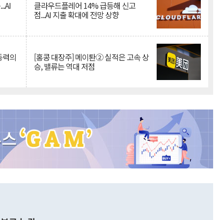
.AI
클라우드플레어 14% 급등해 신고
점...AI 지출 확대에 전망 상향
 동력의
[홍콩 대장주] 메이퇀② 실적은 고속 상
승, 밸류는 역대 저점