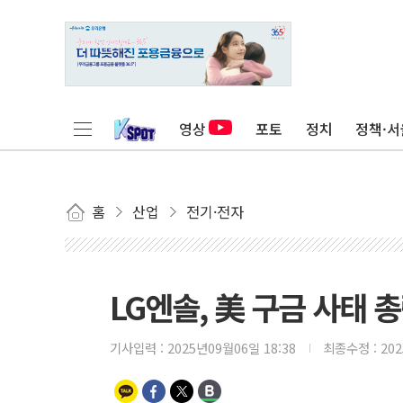
영상
포토
정치
정책·서
홈
산업
전기·전자
LG엔솔, 美 구금 사태 
기사입력 :
2025년09월06일 18:38
최종수정 :
20