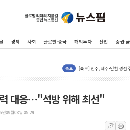
포항시 재난예산 40억 긴급 
울진·영덕 '호우특보'-포항 '
[종합] 김민석, 정청래에 '0.86
인천 합동연설회 나선 송영길
울
경제
사회
글로벌·중국
해외투자
산업
증권·
김민석, 2주차 제주·인천 경선서
인사하는 김민석 당대표 후보
[속보] 민주, 제주·인천 경선 결
[속보] 민주, 인천 경선 결과 발
속보
[속보] 민주, 제주 경선 결과 발
이번주 국내 주요 금융일정(8.1
美, 이란전 출구전략 만지작
총력 대응…"석방 위해 최선"
강릉·동해·삼척 시간당 최대 
폐기물 수거하다 참변…60대
25년09월08일 05:29
서울 중랑구 주택가서 흉기 난
가
가
李대통령 "결혼 때문에 손해 