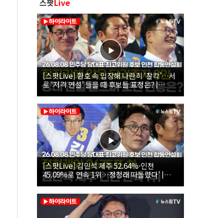
스팟
Live
[스팟Live] 환호 속 입장해 나란히 ‘찰칵’…서
로 ‘저격 연설’ 들을 때 후보들 표정은? |
26.08.08 더불어민주당 당대표·최고위원 후
보 인천 합동연설회
[스팟Live] 김민석 제주 52.64%·인천
45.09%로 연속 1위…정청래 따돌렸다’ |
26.08.08 더불어민주당 당대표·최고위원 후
보 인천 합동연설회