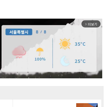
더보기
arrow_forward_ios
Mute