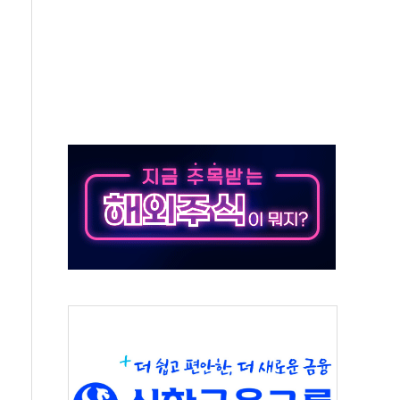
터보트 전복…1명 사망·1명 실종
의 날 참석..."국제적 시민 연대로 목소리 내야"
 실종 60대 나흘만에 숨진 채 발견
 살해 10대 아들 체포
' 받아친 정청래…제주 연설서 신경전 고조