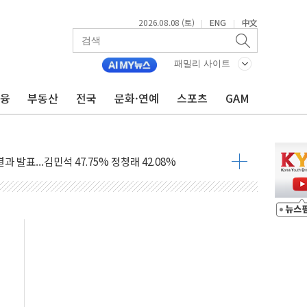
투입…고수온 양식장 복구·지원 '총력'
2026.08.08 (토)
ENG
中文
|
|
산사태 주의보'...경북도, 호우 피해·통제구간 없어
%p' 차 재역전 성공...金 45.42% vs 鄭 44.56%
패밀리 사이트
·정청래·김민석 당대표 후보
금융
부동산
전국
문화·연예
스포츠
GAM
 정청래에 승리...47.75% vs 42.08%
과 발표...김민석 47.75% 정청래 42.08%
표...김민석 45.09% 정청래 43.27% 송영길 11.63%
표...김민석 52.64% 정청래 39.89% 송영길 7.47%
0~8.14)
…공습 한계·탄약 부족 현실화
50㎜ 폭우…강원 동해안 강한 비 이어져
 환경미화원 수거차에 치여 사망
동…60대 남성 2명 숨져
보는 일 없게"…'결혼 페널티' 22개 과제 손본다