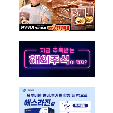
무해한 표면 부식 물질"
분만에 진화...외국인 노동자 숨져
즌2
축 피해 최소화 '총력 대응'
유입에도 박스권…美 암호화폐 법안 처리 여부도 변수
 '62일째'..."대부분 여기서 상주"
환자 2665명·사망 23명
목에 코스피 '휘청'
탄도미사일 발사