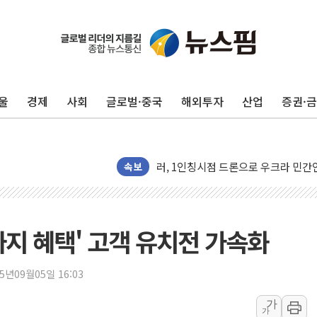
울
경제
사회
글로벌·중국
해외투자
산업
증권·
금값 7주 만에 최고…美 고용 둔화·
[인도증시] 중동 긴장 완화에 실적 호
러, 1인칭시점 드론으로 우크라 민간
속보
[베트남 증시] 지수 하락 속 'DGC
'월가의 황제' 다이먼 "금융시장 레
양주 섬유염색공장서 화재 1명 중상…
까지 혜택' 고객 유치전 가속화
김정관 산업부 장관 "주 52시간 손봐
해군 1함대 창설 80주년…지역과 함께
[3보] 북, 원산서 동해로 단거리 탄도
25년09월05일 16:03
우크라 드론 전술, 중남미 콜롬비아에
가
가
동해해경, 독도 해상서 부유물 감긴 