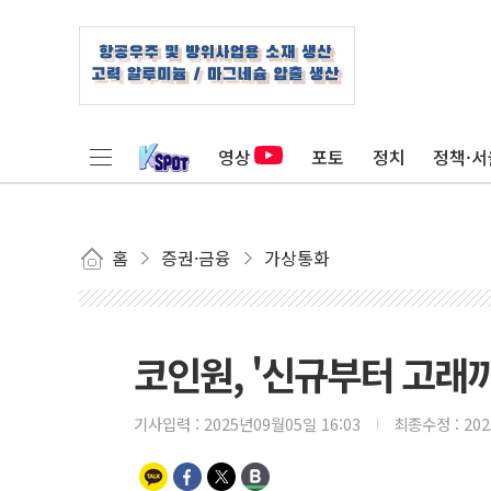
영상
포토
정치
정책·서
홈
증권·금융
가상통화
코인원, '신규부터 고래
기사입력 :
2025년09월05일 16:03
최종수정 :
20