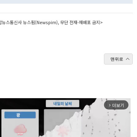
뉴스통신사 뉴스핌(Newspim), 무단 전재-재배포 금지>
맨위로
더보기
arrow_forward_ios