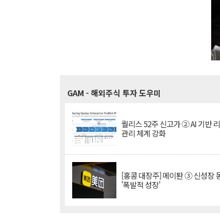
GAM
- 해외주식 투자 도우미
퀄리스 52주 신고가 ② AI 기반 
관리 체계 강화
[홍콩 대장주] 메이퇀 ③ 신성장
'폭발적 성장'