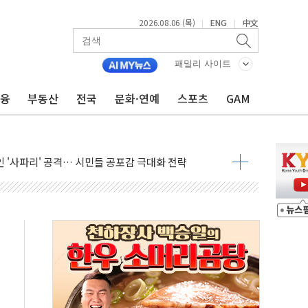
2026.08.06 (목)
ENG
中文
|
|
패밀리 사이트
금융
부동산
전국
문화·연예
스포츠
GAM
호르무즈 재개방 기대에 강세
조까지, 상승...호실적 보고 기업 상승세 뚜렷
인 '사파리' 공격… 시민들 공포감 극대화 전략
' 임시 주총 기대감에 홀로 상한가…마진 잔액은 사상 최고
버리지 위험수위…숨은 차입이 더 큰 변수"
대응 1단계 진압 중
야, 경쟁상대 中과 비교해야"
하는 '선봉'의 대민 봉사
미사일 1발 발사… 올해 10번째·42일 만 도발
 새 안보 위기… 반군·마약카르텔이 습득해 전투 활용
어선 구조