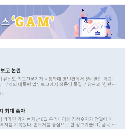
보고 논란
] 유신모 외교전문기자 = 청와대 영빈관에서 5일 열린 외교·
부 부처의 대통령 업무보고에서 정동영 통일부 장관의 '한반도
 구상'과 업무보고 발언이 논란을 빚고 있다. 이날 정 장관의
10
정부 내 조율을 거치지 않은 사안을 정책으로 추진하겠다고 공
는가 하면 사실 관계에 맞지 않은 설명도 있었다. 이재명 대통
로 신중을 기해 달라고 경고했고, 조현 외교부 장관은 '이상
지 최대 흑자
 근거한 비현실적 구상'이라는 비판을 내놨다. 그동안 정 장
책 관련 발언이 물의를 빚은 적은 여러 번 있지만 대통령과 유
] 박가연 기자 = 지난 6월 우리나라의 경상수지가 전월에 이
이 공개적으로 부정적 입장을 표명한 것은 이례적이다. 정 장
 흑자를 기록했다. 반도체를 중심으로 한 정보기술(IT) 품목 수
대북 접근법과 월권을 제어해야 한다는 목소리도 높아지고 있