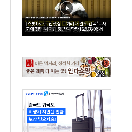
[스팟Live] "전셋집 구하려다 월세 선택"...사
회에 첫발 내디딘 청년의 한탄 | 26.08.06 서울
시 부동산 대토론회