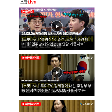
스팟
Live
[스팟Live] *풀영상* 이준석, 보완수사권 폐
지에 "민주당 개악입법, 불안감 가중시켜"｜
26.08.06 개혁신당 보완수사권 폐지 토론회
[스팟Live] '투미TV' 김제경이 내린 李정부 부
동산 정책 점수는? | 26.08.06 서울시 부동산
대토론회