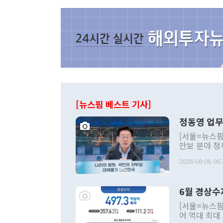
[뉴스핌 베스트 기사]
정동영 업무
[서울=뉴스핌
안보 분야 정
평화공존 발전
2026-08-06 06:
발언 중에는 
언한 것이 있
령은 공개적으
6월 경상수
주의적 희망에
관의 대북 정
[서울=뉴스핌
관 부처 장관
어 역대 최대
관의 무리한 