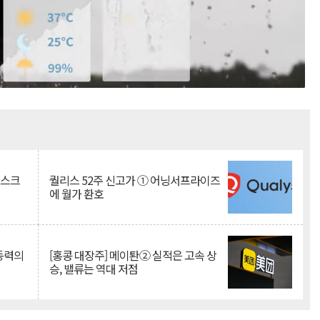
Mute
리스크
퀄리스 52주 신고가 ① 어닝서프라이즈
에 월가 환호
 동력의
[홍콩 대장주] 메이퇀② 실적은 고속 상
승, 밸류는 역대 저점