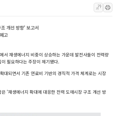
가
[속보] 민주, 강원 경선 결과 
가
정재헌 CEO, SKT 장기고
최태원, 노소영에 9440억
조 개선 방향' 보고서
하나금융, 명동 소상공인에 
 예고
인천시 광복절 현수막 '태
병무청, 보충역 전면 손질…
홈플러스發 대형마트 판매,
력시장에서 재생에너지 비중이 상승하는 가운데 발전사들이 전력량
입이 필요하다는 주장이 제기됐다.
윤준병·이해민 의원, '정부
'호우·산사태 주의보' 울진 
 확대되면서 기존 연료비 기반의 경직적 가격 체계로는 시장
여야, 황희 '버스 하우스' 공
 담은 '재생에너지 확대에 대응한 전력 도매시장 구조 개선 방