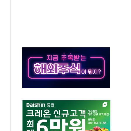
발표...김민석 50.30% 정청래 41.94% 송영길 7.76%
객 400명 맞이…"마음 잇는 시간 되길"
 지급 확정되나…재상고 앞두고 막판 셈법
'행복상자' 전달
극기 거꾸로' 논란…이틀만에 철거
 예술·체육요원 최대 33% 감축
 역대 최대폭 감소한 9.4%↓…유통업계 양극화 심화
 특사'로 콜롬비아 대통령 취임식 참석
시간당 30mm 강한 비...호우 피해 없어
방…野 "청년 우롱 기괴" vs 與 "송구한 해프닝"