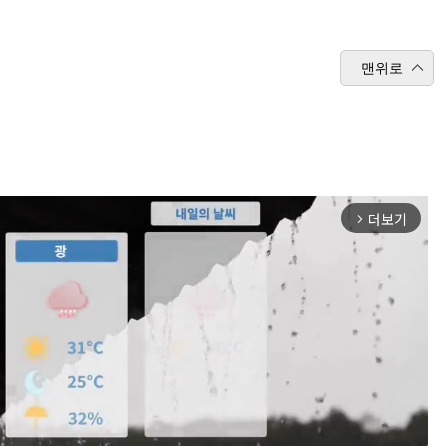
맨위로
더보기
arrow_forward_ios