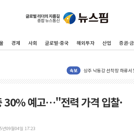
울
경제
사회
글로벌·중국
해외투자
산업
증권·
평택 진위면 공장서 질식사
포항 블루밸리 국가산단에 '
상주 낙동강 선착장 하류서 50
속보
[종합] 김민석, 정청래에 누적 1
민주당 경북도당위원장에 오중
인천서 말다툼 중 어머니 살
 30% 예고…"전력 가격 입찰·
김민석, 강원·대구·경북 경선서
[속보] 민주, 강원·대구·경북 
[속보] 민주, 경북 경선 결과 
25년09월04일 17:23
[속보] 민주, 대구 경선 결과 