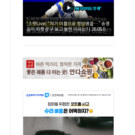
[스팟Live] “자기 이름으로 정당명을…” 송영
길이 피켓 문구 보고 놀란 이유는? | 26.08.09
더불어민주당 당대표·최고위원 후보 대구·경
북 합동연설회