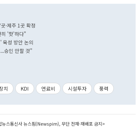
곳·제주 1곳 확정
히 '핫'하다"
' 육성 방안 논의
..승인 안할 것"
장치
KDI
연료비
시설투자
풍력
뉴스통신사 뉴스핌(Newspim), 무단 전재-재배포 금지>