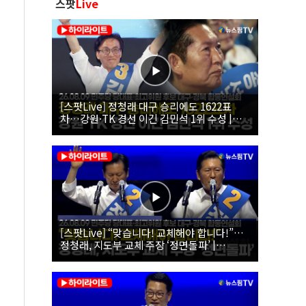
스팟
Live
[스팟Live] 정청래 대구 승리에도 1622표
차…강원·TK 경선 이긴 김민석 1위 수성 |
26.08.09 더불어민주당 당대표·최고위원 후
보 대구·경북 합동연설회
[스팟Live] “맞습니다! 교체해야 합니다!”…
정청래, 지도부 교체 주장 ‘정면돌파’ |
26.08.09 더불어민주당 당대표·최고위원 후
보 대구·경북 합동연설회