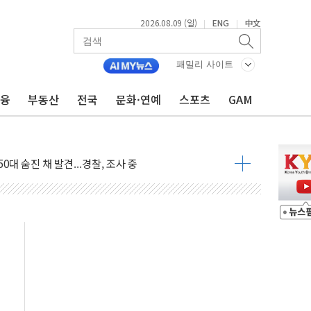
2026.08.09 (일)
ENG
中文
|
|
패밀리 사이트
금융
부동산
전국
문화·연예
스포츠
GAM
고 발생…작업자 1명 숨져
철강 AI융합실증센터' 들어선다
대 숨진 채 발견...경찰, 조사 중
.48%p 차 선두 유지...金 46.01% vs 鄭 44.53%
기 당선...합산득표율 68.63%
해 10대 구속…범행 후 반려견도 죽여
 정청래에 승리…金 48.54% vs 鄭 44.40%
경선 결과...김민석 48.54% 정청래 44.40%
발표...김민석 47.37% 정청래 45.71% 송영길 6.92%
발표...정청래 47.82% 김민석 46.35% 송영길 5.83%