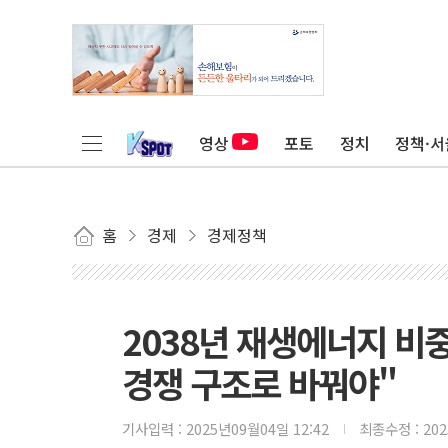
영상
포토
정치
정책·서
홈
경제
경제정책
2038년 재생에너지 비중
경쟁 구조로 바꿔야"
기사입력 :
2025년09월04일 12:42
최종수정 :
20