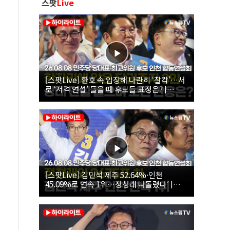
스팟
Live
[스팟Live] 환호 속 입장해 나란히 ‘찰칵’…서
로 ‘저격 연설’ 들을 때 후보들 표정은? |
26.08.08 더불어민주당 당대표·최고위원 후
보 인천 합동연설회
[스팟Live] 김민석 제주 52.64%·인천
45.09%로 연속 1위…정청래 따돌렸다’ |
26.08.08 더불어민주당 당대표·최고위원 후
보 인천 합동연설회