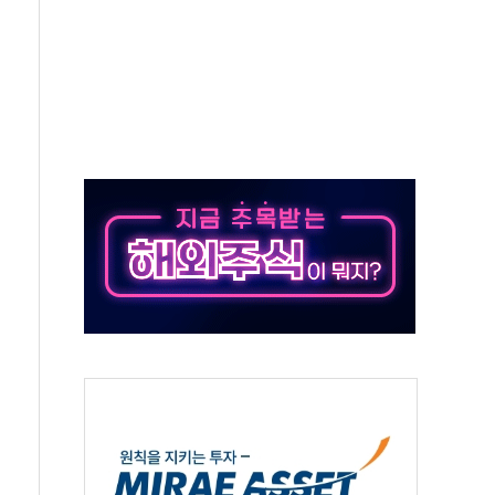
표...김민석 52.64% 정청래 39.89% 송영길 7.47%
0~8.14)
…공습 한계·탄약 부족 현실화
50㎜ 폭우…강원 동해안 강한 비 이어져
 환경미화원 수거차에 치여 사망
동…60대 남성 2명 숨져
보는 일 없게"…'결혼 페널티' 22개 과제 손본다
터보트 전복…1명 사망·1명 실종
의 날 참석..."국제적 시민 연대로 목소리 내야"
 실종 60대 나흘만에 숨진 채 발견
 살해 10대 아들 체포
' 받아친 정청래…제주 연설서 신경전 고조