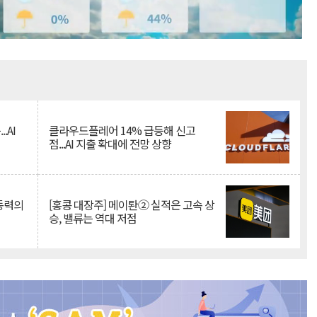
Mute
.AI
클라우드플레어 14% 급등해 신고
점...AI 지출 확대에 전망 상향
 동력의
[홍콩 대장주] 메이퇀② 실적은 고속 상
승, 밸류는 역대 저점