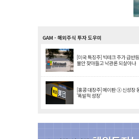
GAM
- 해외주식 투자 도우미
[미국 특징주] 빅테크 주가 급반등..
불안 잦아들고 낙관론 되살아나
[홍콩 대장주] 메이퇀 ③ 신성장
'폭발적 성장'