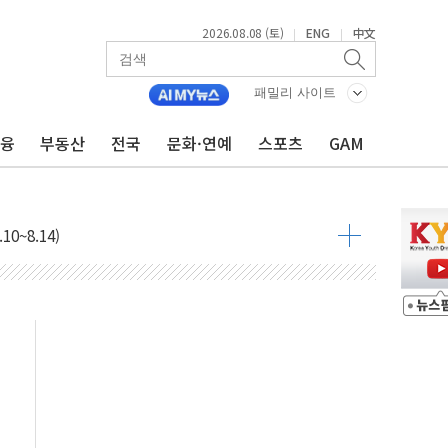
2026.08.08 (토)
ENG
中文
|
|
패밀리 사이트
금융
부동산
전국
문화·연예
스포츠
GAM
투입…고수온 양식장 복구·지원 '총력'
산사태 주의보'...경북도, 호우 피해·통제구간 없어
%p' 차 재역전 성공...金 45.42% vs 鄭 44.56%
·정청래·김민석 당대표 후보
 정청래에 승리...47.75% vs 42.08%
과 발표...김민석 47.75% 정청래 42.08%
표...김민석 45.09% 정청래 43.27% 송영길 11.63%