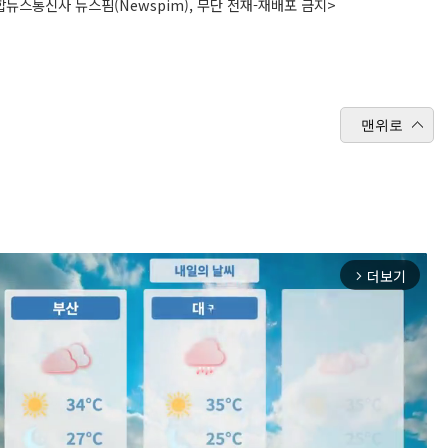
뉴스통신사 뉴스핌(Newspim), 무단 전재-재배포 금지>
맨위로
더보기
arrow_forward_ios