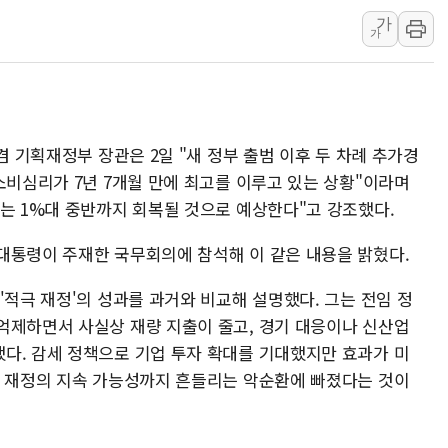
가
[속보] 민주, 제주 경선 결과 발
가
이번주 국내 주요 금융일정(8.1
美, 이란전 출구전략 만지작
강릉·동해·삼척 시간당 최대 
폐기물 수거하다 참변…60대
겸 기획재정부 장관은 2일 "새 정부 출범 이후 두 차례 추가경
서울 중랑구 주택가서 흉기 난
소비심리가 7년 7개월 만에 최고를 이루고 있는 상황"이라며
李대통령 "결혼 때문에 손해 
에는 1%대 중반까지 회복될 것으로 예상한다"고 강조했다.
여수 오동도 인근 해상서 모
대통령이 주재한 국무회의에 참석해 이 같은 내용을 밝혔다.
추미애, '위안부' 피해자 기림
인천 선재도 갯벌서 해루질 중
'적극 재정'의 성과를 과거와 비교해 설명했다. 그는 전임 정
억제하면서 사실상 재량 지출이 줄고, 경기 대응이나 신산업
인천서 말다툼 중 어머니 흉기
다. 감세 정책으로 기업 투자 확대를 기대했지만 효과가 미
'화합' 꺼낸 김민석에 '뻔뻔
서 재정의 지속 가능성까지 흔들리는 악순환에 빠졌다는 것이