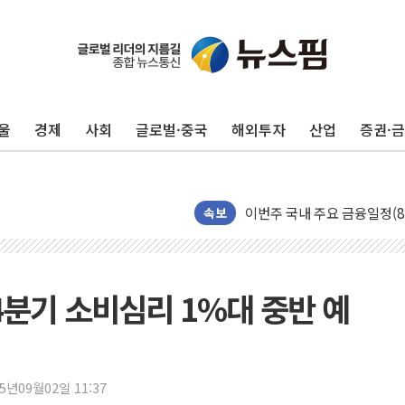
울
경제
사회
글로벌·중국
해외투자
산업
증권·
포항시 재난예산 40억 긴급 
속보
울진·영덕 '호우특보'-포항 '
[종합] 김민석, 정청래에 '0.86
인천 합동연설회 나선 송영길
4분기 소비심리 1%대 중반 예
김민석, 2주차 제주·인천 경선서
인사하는 김민석 당대표 후보
[속보] 민주, 제주·인천 경선 결
25년09월02일 11:37
[속보] 민주, 인천 경선 결과 발