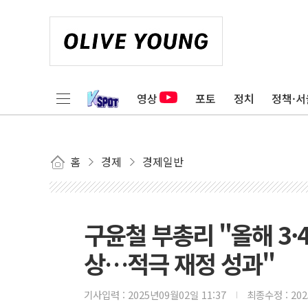
영상
포토
정치
정책·서
홈
경제
경제일반
구윤철 부총리 "올해 3·
상…적극 재정 성과"
기사입력 :
2025년09월02일 11:37
최종수정 :
20