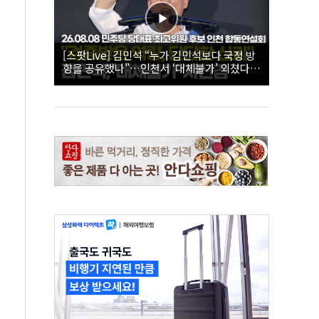
[스팟Live] 김민석 “누가 김민석보다 국정 방
향을 공유했나”…인천서 ‘대체불가’ 외쳤다 |
26.08.08 더불어민주당 당대표·최고위원 후
보 인천 합동연설회