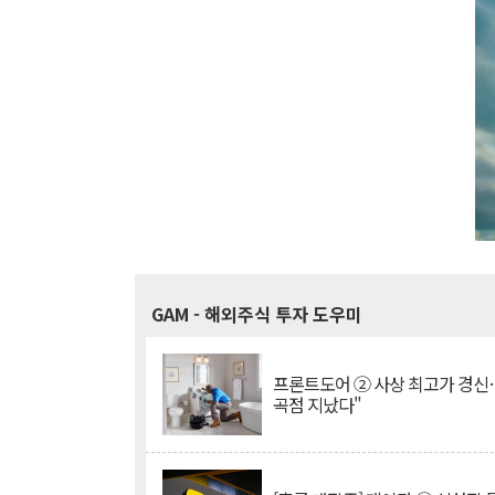
GAM
- 해외주식 투자 도우미
프론트도어 ② 사상 최고가 경신
곡점 지났다"