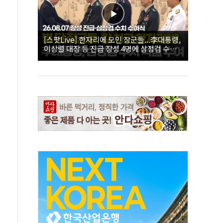
[스팟Live] 한자리에 모인 장군들...李대통령,
이상렬 대장 등 진급 장성 4명에 삼정검 수치
직접 수여｜26.08.07 장성 진급·삼정검 수치
수여식