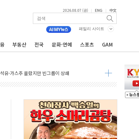
~9일 최대 100mm 호우
2026.08.07 (금)
ENG
中文
|
|
결… 수니파 국가들의 새 안보 협력 구도
비온 59㎡ 18억원대
패밀리 사이트
-서울시 '정책 엇박자'
금융
부동산
전국
문화·연예
스포츠
GAM
생애최초만 경쟁 치열
래·ETF 매수에도 고유가·금리·입법 지연 '삼중 부담'
...석유·가스주 올랐지만 빈그룹이 상쇄
총수요 104.3GW 기록
 위기 고조되는 또 다른 중동 화약고
름나기 [뉴스핌 줌인]
 실시
 온열질환자 2872명
 與 내부서 '총선·대선 직격탄' 우려