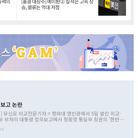
 동력의
[홍콩 대장주] 메이퇀② 실적은 고속 상
승, 밸류는 역대 저점
보고 논란
] 유신모 외교전문기자 = 청와대 영빈관에서 5일 열린 외교·
부 부처의 대통령 업무보고에서 정동영 통일부 장관의 '한반도
 구상'과 업무보고 발언이 논란을 빚고 있다. 이날 정 장관의
10
정부 내 조율을 거치지 않은 사안을 정책으로 추진하겠다고 공
는가 하면 사실 관계에 맞지 않은 설명도 있었다. 이재명 대통