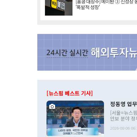
[홍콩 대장주] 메이퇀 ③ 신성장
'폭발적 성장'
[뉴스핌 베스트 기사]
정동영 업무
[서울=뉴스핌
안보 분야 정
평화공존 발전
2026-08-06 06:
발언 중에는 
언한 것이 있