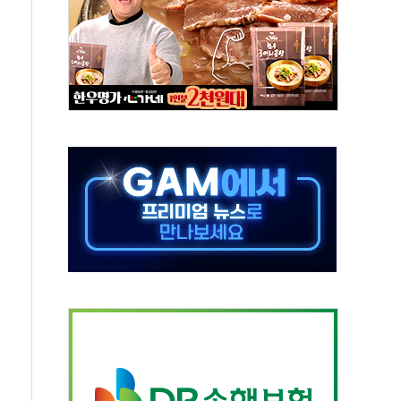
궤도'
지역 선포
입자…경찰, 현행범 체포