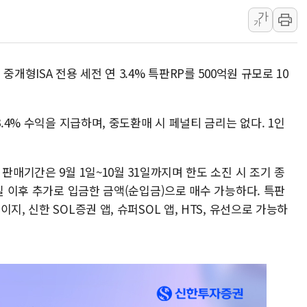
가
신세계사이먼 '대구 프리미엄 아울렛' 건립 '본
가
李대통령, 호우 피해 경북 안동·의성 특별재난
'변기 수리' 집주인에게 흉기 휘두른 30대 세
개형ISA 전용 세전 연 3.4% 특판RP를 500억원 규모로 10
3.4% 수익을 지급하며, 중도환매 시 페널티 금리는 없다. 1인
판매기간은 9월 1일~10월 31일까지며 한도 소진 시 조기 종
1일 이후 추가로 입금한 금액(순입금)으로 매수 가능하다. 특판
, 신한 SOL증권 앱, 슈퍼SOL 앱, HTS, 유선으로 가능하