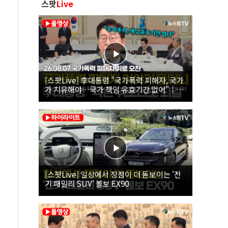
스팟
Live
[스팟Live] 李대통령 "국가폭력 피해자, 국가
가 치유해야…국가 책임 유효기간 없어"｜
26.08.07 국가폭력 피해자 위로 오찬
[스팟Live] 일상에서 장점이 더 돋보이는 '전
기 패밀리 SUV' 볼보 EX90