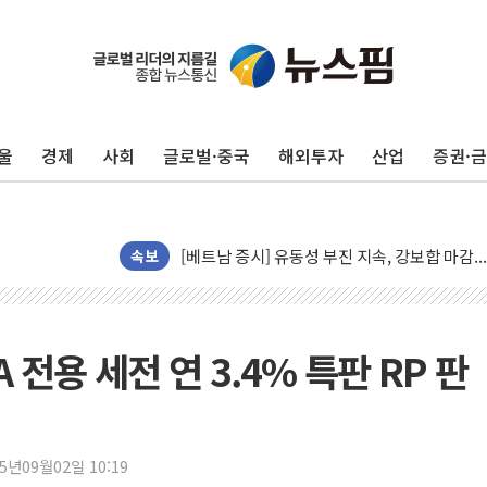
폭염 누그러지고 가뭄 숙지나...경북동해안권 8
사우디·튀르키예·파키스탄, '공동방위협정' 체
신길동 신축도 3.3㎡당 7250만원…써밋 클라
용산공원·그린벨트로 또 충돌…반복되는 국토부
울
경제
사회
글로벌·중국
해외투자
산업
증권·
[AI 부동산 투데이] 특공 전략도 '극과 극'…
[코인시황] 비트코인 6만4000달러대 횡보…고
[베트남 증시] 유동성 부진 지속, 강보합 마감
'찜통더위'에 전력수요 역대 최고치 경신…한낮 
속보
후티 반군, 예멘 정부군과 사우디 동시 공격…
42.5도 역대급 폭염…동물들도 특별식으로 여
경찰, 9월부터 '가족 사건' 못 맡는다…상피제
전용 세전 연 3.4% 특판 RP 판
포스코홀딩스, 포스코인터·DX 지분 일부 매각
태국 학교서 중학생 총기 난사...최소 7명 사망
40.2도 찍은 서울 등 폭염중대경보 해제…누적
25년09월02일 10:19
"文정부 악몽 재현 안돼"...李 부동산 세제안에