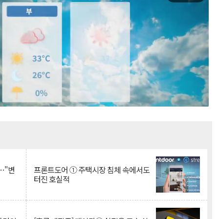
Mute
…"변
프론트도어 ① 주택시장 침체 속에서도
터진 호실적