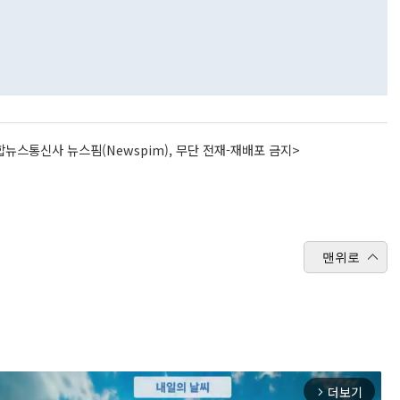
뉴스통신사 뉴스핌(Newspim), 무단 전재-재배포 금지>
맨위로
더보기
arrow_forward_ios