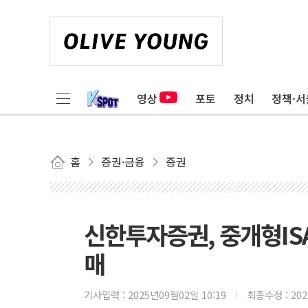
영상
포토
정치
정책·서
홈
증권·금융
증권
신한투자증권, 중개형ISA 
매
기사입력 :
2025년09월02일 10:19
최종수정 :
20