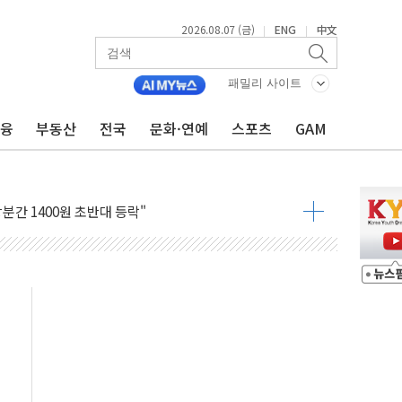
2026.08.07 (금)
ENG
中文
|
|
패밀리 사이트
금융
부동산
전국
문화·연예
스포츠
GAM
아 어르신 우유 지원 점검
브리 셰프 모델 발탁
점화 조짐…한미 지배구조 다시 요동
익 4배 '껑충'…전부문 약진
 강자' 다이소·시코르…뷰티 유통 지각변동 본격화
두산퓨얼셀, SOFC에 사활
혜택 축소에 반발…"정책 신뢰 뒤집어"
표 전면에...임원·조직 대대적 개편 예고