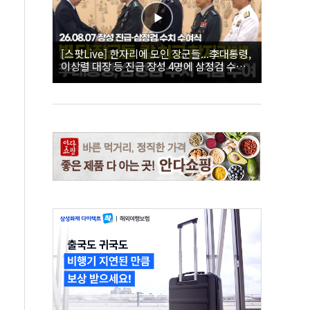
[스팟Live] 한자리에 모인 장군들...李대통령,
이상렬 대장 등 진급 장성 4명에 삼정검 수치
직접 수여｜26.08.07 장성 진급·삼정검 수치
수여식