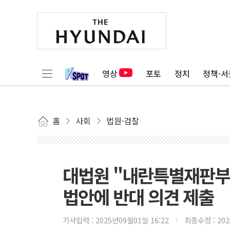
영상
포토
정치
정책·서
홈
사회
법원·검찰
대법원 "내란특별재판부
법안에 반대 의견 제출
기사입력 :
2025년09월01일 16:22
최종수정 :
20