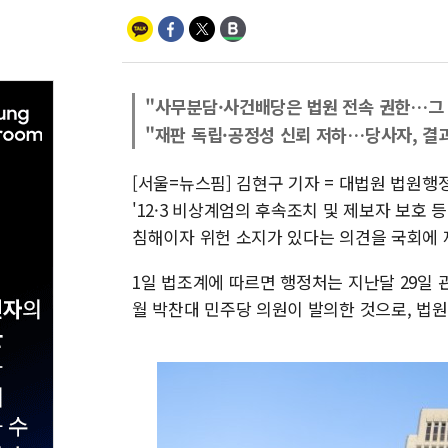
"사무분담·사건배당은 법원 전속 권한…그 
"재판 독립·공정성 신뢰 저하…당사자, 결과
[서울=뉴스핌] 김현구 기자 = 대법원 법원
'12·3 비상계엄의 후속조치 및 제보자 보호 
침해이자 위헌 소지가 있다는 의견을 국회에 
1일 법조계에 따르면 행정처는 지난달 29일 관
월 박찬대 민주당 의원이 발의한 것으로, 법원