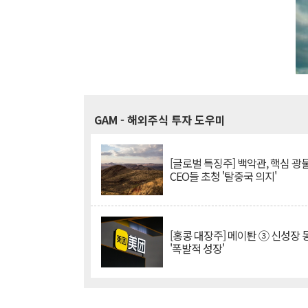
GAM
- 해외주식 투자 도우미
[글로벌 특징주] 백악관, 핵심 광
CEO들 초청 '탈중국 의지'
[홍콩 대장주] 메이퇀 ③ 신성장
'폭발적 성장'