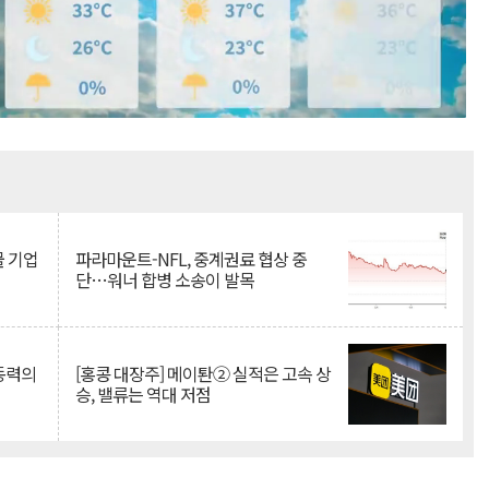
Mute
물 기업
파라마운트-NFL, 중계권료 협상 중
단…워너 합병 소송이 발목
 동력의
[홍콩 대장주] 메이퇀② 실적은 고속 상
승, 밸류는 역대 저점