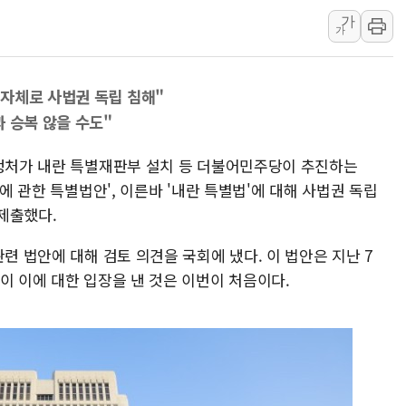
비츠로넥스텍, 한화에어로스
가
가
1410원대 내려간 환율, "
종합특검, '계엄 수용공간
자체로 사법권 독립 침해"
친트럼프 오글스 미 하원의
 승복 않을 수도"
"주식이야 코인이야"…연속
에쓰씨엔지니어링, 큐니티와
행정처가 내란 특별재판부 설치 등 더불어민주당이 추진하는
애드포러스, 30억원 규모
등에 관한 특별법안', 이른바 '내란 특별법'에 대해 사법권 독립
롯데웰푸드, 2분기 영업익 8
제출했다.
이성윤 '호남 민심은 주석
련 법안에 대해 검토 의견을 국회에 냈다. 이 법안은 지난 7
나경원 의원 "장기보유 1
이 이에 대한 입장을 낸 것은 이번이 처음이다.
李대통령, 규제합리화위 
한병도 "국민의힘, 말로만