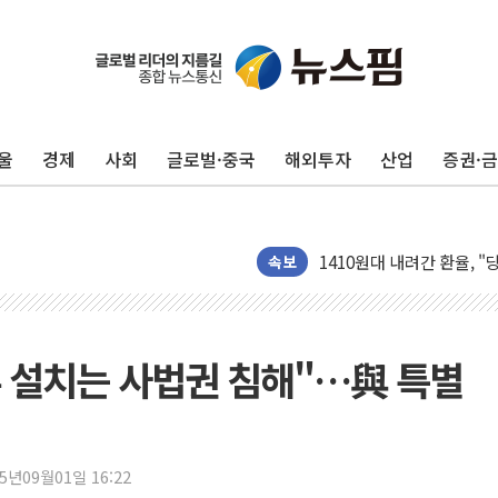
울
경제
사회
글로벌·중국
해외투자
산업
증권·
우유자조금, 노인복지관 찾
속보
더본코리아 롤링파스타, 파
4자 연합 균열에 분쟁 재
금호석유화학, 2분기 영업
 설치는 사법권 침해"…與 특별
CJ올리브영 흔드는 '신흥
"PAFC만으론 어렵다"…
임대사업자, 등록임대 세제
25년09월01일 16:22
대우건설, 50대 이강석 대