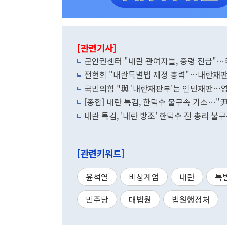
[관련기사]
군인권센터 "내란 관여자들, 중령 진급"…
전현희 "내란특별법 제정 총력"…내란재판
국민의힘 "與 '내란재판부'는 인민재판…영
[종합] 내란 특검, 한덕수 불구속 기소…"
내란 특검, '내란 방조' 한덕수 전 총리 불
[관련키워드]
윤석열
비상계엄
내란
특
민주당
대법원
법원행정처