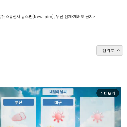
뉴스통신사 뉴스핌(Newspim), 무단 전재-재배포 금지>
맨위로
더보기
arrow_forward_ios