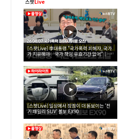
스팟
Live
[스팟Live] 李대통령 "국가폭력 피해자, 국가
가 치유해야…국가 책임 유효기간 없어"｜
26.08.07 국가폭력 피해자 위로 오찬
[스팟Live] 일상에서 장점이 더 돋보이는 '전
기 패밀리 SUV' 볼보 EX90