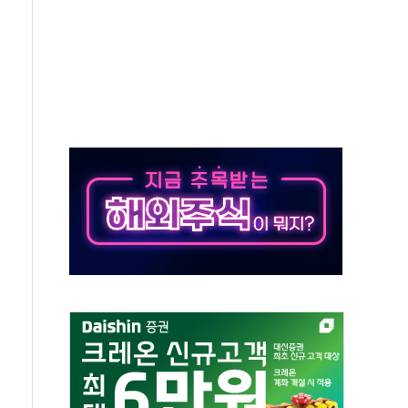
페이스와 '누리호 5기분 엔진 구성품' 수주
당분간 1400원 초반대 등락"
 확보' 신용해 前교정본부장 불구속 기소
원, 테네시주 경선서 낙선
 사이드카·널뛰기에 개미들 '패닉'
 반도체 EPC 추가 수주
 자사주 취득
8.5% 증가... 해외 자회사가 이끈 '더블 성장'
야청' 파장…친명계 "처절한 역사를 말장난으로" 비판
주택자 과도한 세금 부당"…소득세법 개정안 발의 예고
부위원장에 김태유·국립외교원장에 김흥규
 주택 공급…도시정비법·주택법 등 처리 협조하라"