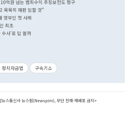
소…10억원 넘는 범죄수익 추징보전도 청구
고 묵묵히 재판 임할 것"
대 영부인 첫 사례
인 최초
한 수사'로 입 열까
정치자금법
구속기소
뉴스통신사 뉴스핌(Newspim), 무단 전재-재배포 금지>