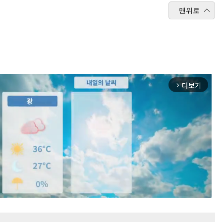
맨위로
더보기
arrow_forward_ios