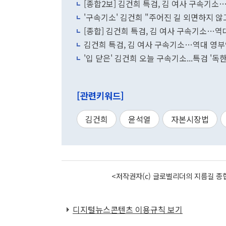
[종합2보] 김건희 특검, 김 여사 구속기
'구속기소' 김건희 "주어진 길 외면하지 않
[종합] 김건희 특검, 김 여사 구속기소…역
김건희 특검, 김 여사 구속기소…역대 영부
'입 닫은' 김건희 오늘 구속기소...특검 '독
[관련키워드]
김건희
윤석열
자본시장법
<저작권자(c) 글로벌리더의 지름길 종합
디지털뉴스콘텐츠 이용규칙 보기