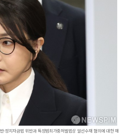
반·정치자금법 위반과 특정범죄가중처벌법상 알선수재 혐의에 대한 재