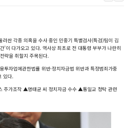
강릉·동해·삼척 시간당 최대 
폐기물 수거하다 참변…60대
서울 중랑구 주택가서 흉기 난
李대통령 "결혼 때문에 손해 
 둘러싼 각종 의혹을 수사 중인 민중기 특별검사(특검)팀이 김
여수 오동도 인근 해상서 모
간'이 다가오고 있다. 역사상 최초로 전 대통령 부부가 나란히
추미애, '위안부' 피해자 기림
 전략을 취할지 주목된다.
인천 선재도 갯벌서 해루질 중
인천서 말다툼 중 어머니 흉기
금융투자업에관한법률 위반·정치자금법 위반과 특정범죄가중
 있다.
'화합' 꺼낸 김민석에 '뻔뻔
李대통령, ISA 개편 재검토 
스 주가조작 ▲명태균 씨 정치자금 수수 ▲통일교 청탁 관련