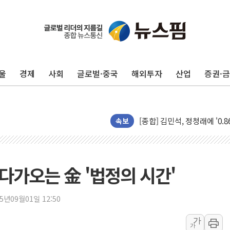
울
경제
사회
글로벌·중국
해외투자
산업
증권·
울진·영덕 '호우특보'-포항 '
[종합] 김민석, 정청래에 '0.86
인천 합동연설회 나선 송영길
속보
김민석, 2주차 제주·인천 경선서
인사하는 김민석 당대표 후보
[속보] 민주, 제주·인천 경선 결
가오는 金 '법정의 시간'
[속보] 민주, 인천 경선 결과 발
[속보] 민주, 제주 경선 결과 발
25년09월01일 12:50
이번주 국내 주요 금융일정(8.1
가
가
美, 이란전 출구전략 만지작