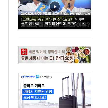
[스팟Live] 송영길 “뼈해장국도 3번 끓이면
물도 안 나와”…정청래 연임에 ‘직격탄’ |
26.08.08 더불어민주당 당대표·최고위원 후
보 인천 합동연설회