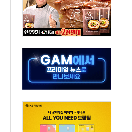
50㎜ 폭우…강원 동해안 강한 비 이어져
 환경미화원 수거차에 치여 사망
동…60대 남성 2명 숨져
보는 일 없게"…'결혼 페널티' 22개 과제 손본다
터보트 전복…1명 사망·1명 실종
의 날 참석..."국제적 시민 연대로 목소리 내야"
 실종 60대 나흘만에 숨진 채 발견
 살해 10대 아들 체포
' 받아친 정청래…제주 연설서 신경전 고조
지시…與 "적극 환영"·野 "졸속 국정"