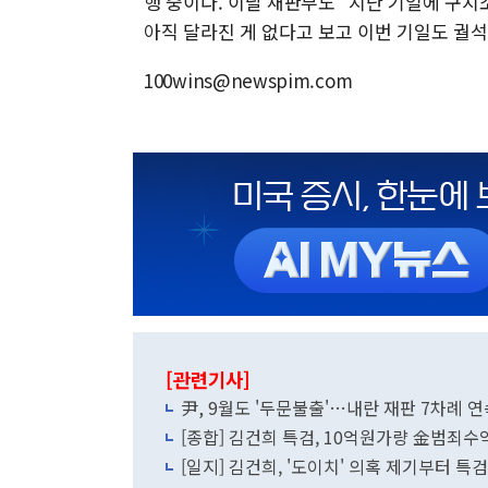
행 중이다. 이날 재판부도 "지난 기일에 구
아직 달라진 게 없다고 보고 이번 기일도 궐
100wins@newspim.com
[관련기사]
尹, 9월도 '두문불출'…내란 재판 7차례 
[종합] 김건희 특검, 10억원가량 金범죄수
[일지] 김건희, '도이치' 의혹 제기부터 특