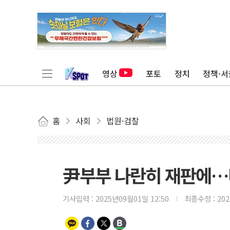
영상
포토
정치
정책·서
홈
사회
법원·검찰
尹부부 나란히 재판에…다
기사입력 :
2025년09월01일 12:50
최종수정 :
20