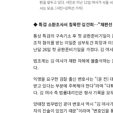
판을 앞두고 있다. 사진은 지난 12일 여사가 서울
서는 모습. [사진=김학선 기자]
◆ 특검 소환조사서 침묵한 김건희…"재판선 
통상 특검의 구속기소 후 첫 공판준비기일이 
조작 혐의를 받는 이일준 삼부토건 회장과 이
난달 26일 첫 공판준비기일을 가졌다. 김 여
법조계는 김 여사가 재판 자체에 불출석하는 
다.
익명을 요구한 검찰 출신 변호사는 "(윤 전)
받고 있다는 부분에 주목해야 한다"라며 "다
다. 김 여사 측 법률대리인은 형사 기록을 모
양태정 법무법인 광야 변호사 역시 "김 여사
자의 진술이 있었기 때문"이라며 "변호인을 