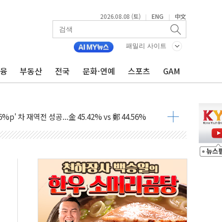
2026.08.08 (토)
ENG
中文
|
|
패밀리 사이트
금융
부동산
전국
문화·연예
스포츠
GAM
산사태 주의보'...경북도, 호우 피해·통제구간 없어
%p' 차 재역전 성공...金 45.42% vs 鄭 44.56%
·정청래·김민석 당대표 후보
 정청래에 승리...47.75% vs 42.08%
과 발표...김민석 47.75% 정청래 42.08%
표...김민석 45.09% 정청래 43.27% 송영길 11.63%
표...김민석 52.64% 정청래 39.89% 송영길 7.47%
0~8.14)
…공습 한계·탄약 부족 현실화