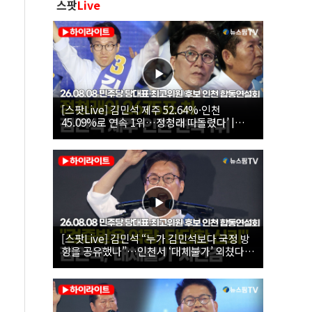
스팟
Live
[스팟Live] 김민석 제주 52.64%·인천
45.09%로 연속 1위…정청래 따돌렸다’ |
26.08.08 더불어민주당 당대표·최고위원 후
보 인천 합동연설회
[스팟Live] 김민석 “누가 김민석보다 국정 방
향을 공유했나”…인천서 ‘대체불가’ 외쳤다 |
26.08.08 더불어민주당 당대표·최고위원 후
보 인천 합동연설회