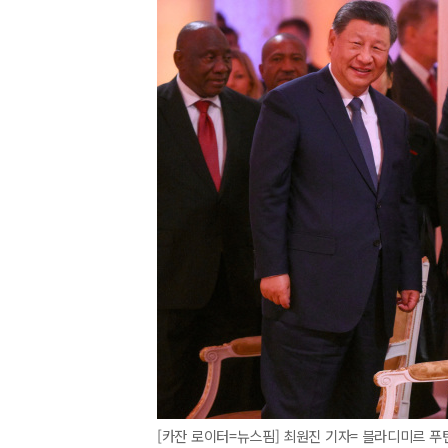
[카잔 로이터=뉴스핌] 최원진 기자= 블라디미르 푸틴