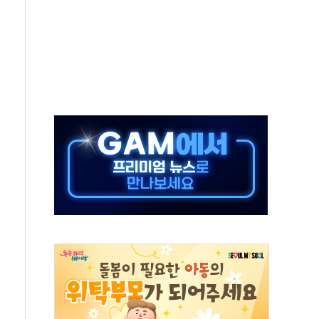
발표...김민석 50.30% 정청래 41.94% 송영길 7.76%
객 400명 맞이…"마음 잇는 시간 되길"
 지급 확정되나…재상고 앞두고 막판 셈법
'행복상자' 전달
극기 거꾸로' 논란…이틀만에 철거
 예술·체육요원 최대 33% 감축
 역대 최대폭 감소한 9.4%↓…유통업계 양극화 심화
 특사'로 콜롬비아 대통령 취임식 참석
시간당 30mm 강한 비...호우 피해 없어