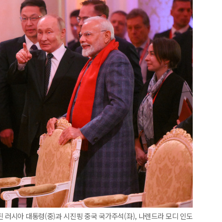
 러시아 대통령(중)과 시진핑 중국 국가주석(좌), 나렌드라 모디 인도