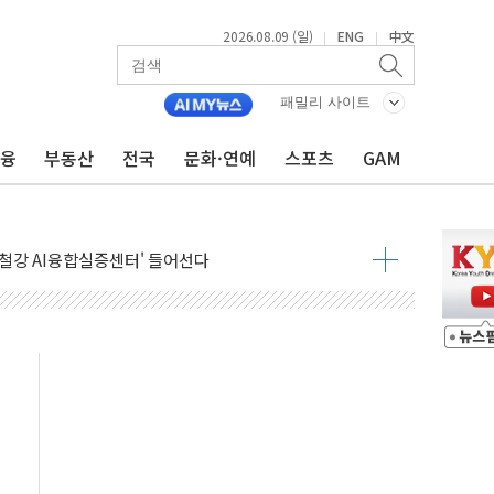
2026.08.09 (일)
ENG
中文
|
|
패밀리 사이트
금융
부동산
전국
문화·연예
스포츠
GAM
.'두천~하당'·'올미골교' 차량 통행 선제 제한
고 발생…작업자 1명 숨져
철강 AI융합실증센터' 들어선다
대 숨진 채 발견...경찰, 조사 중
.48%p 차 선두 유지...金 46.01% vs 鄭 44.53%
기 당선...합산득표율 68.63%
해 10대 구속…범행 후 반려견도 죽여
 정청래에 승리…金 48.54% vs 鄭 44.40%
경선 결과...김민석 48.54% 정청래 44.40%
발표...김민석 47.37% 정청래 45.71% 송영길 6.92%
발표...정청래 47.82% 김민석 46.35% 송영길 5.83%