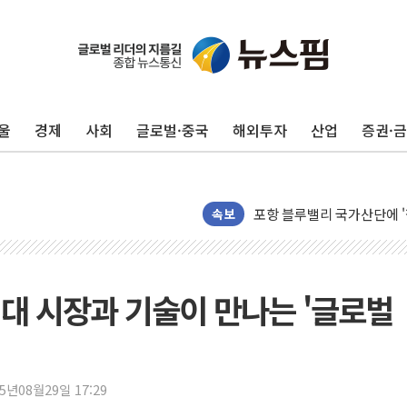
울
경제
사회
글로벌·중국
해외투자
산업
증권·
125mm 폭우 쏟아진 울진..
평택 진위면 공장서 질식사
포항 블루밸리 국가산단에 '
상주 낙동강 선착장 하류서 50
속보
[종합] 김민석, 정청래에 누적 1
민주당 경북도당위원장에 오중
인천서 말다툼 중 어머니 살
거대 시장과 기술이 만나는 '글로벌
김민석, 강원·대구·경북 경선서
[속보] 민주, 강원·대구·경북 
[속보] 민주, 경북 경선 결과 
25년08월29일 17:29
[속보] 민주, 대구 경선 결과 