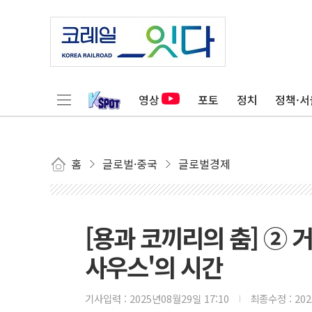
영상
포토
정치
정책·서
홈
글로벌·중국
글로벌경제
[용과 코끼리의 춤] ② 
사우스'의 시간
기사입력 :
2025년08월29일 17:10
최종수정 :
20