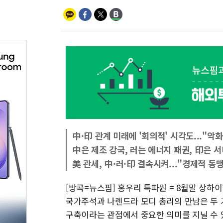
中·印 관계 미래에 '회의적' 시각도..."악화
中은 제조 강국, 러는 에너지 패권, 印은 
美 관세, 中·러·印 결속시켜..."경제적 동
[방콕=뉴스핌] 홍우리 특파원 = 8월말 상하
국가주석과 나렌드라 모디 총리의 만남은 두 거
구축이라는 관점에서 중요한 의미를 지닐 수 