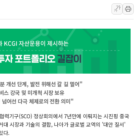
가
[속보] 민주, 강원 경선 결과 
가
정재헌 CEO, SKT 장기고
최태원, 노소영에 9440억
하나금융, 명동 소상공인에 
인천시 광복절 현수막 '태
병무청, 보충역 전면 손질…
홈플러스發 대형마트 판매,
윤준병·이해민 의원, '정부
'호우·산사태 주의보' 울진 
분 개선 단계, 발전 위해선 갈 길 멀어"
서비스 강국 및 미개척 시장 보유
맹 넘어선 다극 체제로의 전환 의미"
이협력기구(SCO) 정상회의에서 7년만에 이뤄지는 시진핑 중국
대 시장과 기술의 결합, 나아가 글로벌 교역의 '대안 질서'
있다.