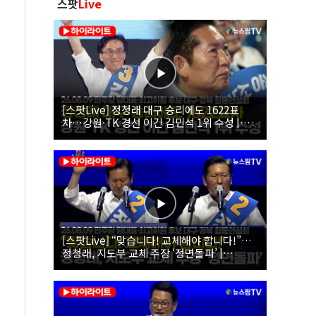
스팟
Live
[스팟Live] 정청래 대구 승리에도 1622표
차…강원·TK 경선 이긴 김민석 1위 수성 |
26.08.09 더불어민주당 당대표·최고위원 후
보 대구·경북 합동연설회
[스팟Live] “맞습니다! 교체해야 합니다!”…
정청래, 지도부 교체 주장 ‘정면돌파’ |
26.08.09 더불어민주당 당대표·최고위원 후
보 대구·경북 합동연설회