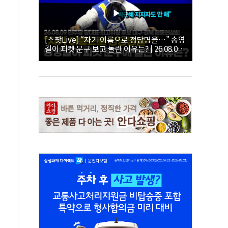
[스팟Live] “자기 이름으로 정당명을…” 송영
길이 피켓 문구 보고 놀란 이유는? | 26.08.09
더불어민주당 당대표·최고위원 후보 대구·경
북 합동연설회