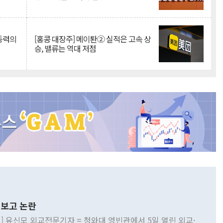
 동력의
[홍콩 대장주] 메이퇀② 실적은 고속 상
승, 밸류는 역대 저점
보고 논란
] 유신모 외교전문기자 = 청와대 영빈관에서 5일 열린 외교·