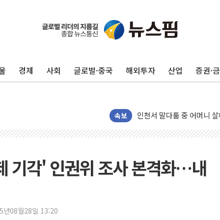
평택 진위면 공장서 질식사
포항 블루밸리 국가산단에 '
상주 낙동강 선착장 하류서 50
울
경제
사회
글로벌·중국
해외투자
산업
증권·
[종합] 김민석, 정청래에 누적 1
민주당 경북도당위원장에 오중
인천서 말다툼 중 어머니 살
김민석, 강원·대구·경북 경선서
속보
[속보] 민주, 강원·대구·경북 
[속보] 민주, 경북 경선 결과 
[속보] 민주, 대구 경선 결과 
구제 기각' 인권위 조사 본격화…내
[속보] 민주, 강원 경선 결과 
정재헌 CEO, SKT 장기고
최태원, 노소영에 9440억
25년08월28일 13:20
하나금융, 명동 소상공인에 