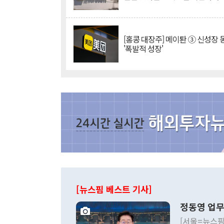
[홍콩 대장주] 메이퇀 ③ 신성장
'폭발적 성장'
[뉴스핌 베스트 기사]
정동영 업무
[서울=뉴스핌