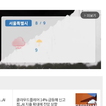
더보기
arrow_forward_ios
Mute
.AI
클라우드플레어 14% 급등해 신고
점...AI 지출 확대에 전망 상향