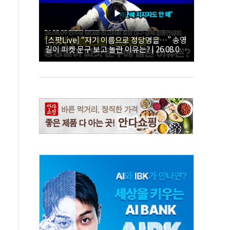
[스팟Live] “자기 이름으로 정당명을…” 송영
길이 피켓 문구 보고 놀란 이유는? | 26.08.09
더불어민주당 당대표·최고위원 후보 대구·경
북 합동연설회