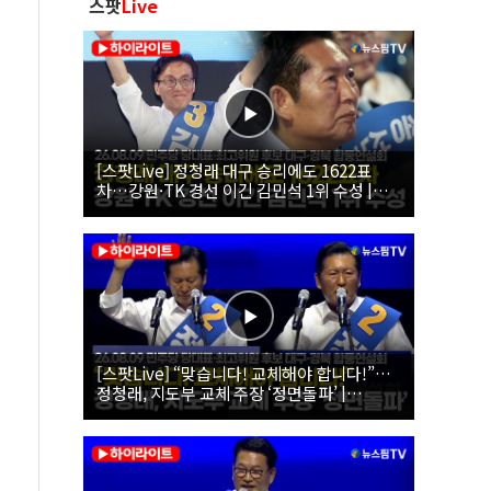
스팟
Live
[스팟Live] 정청래 대구 승리에도 1622표
차…강원·TK 경선 이긴 김민석 1위 수성 |
26.08.09 더불어민주당 당대표·최고위원 후
보 대구·경북 합동연설회
[스팟Live] “맞습니다! 교체해야 합니다!”…
정청래, 지도부 교체 주장 ‘정면돌파’ |
26.08.09 더불어민주당 당대표·최고위원 후
보 대구·경북 합동연설회