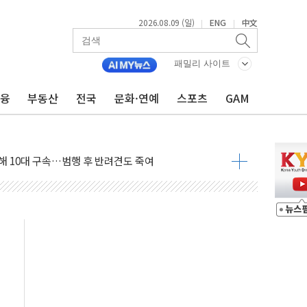
2026.08.09 (일)
ENG
中文
|
|
고 발생…작업자 1명 숨져
철강 AI융합실증센터' 들어선다
패밀리 사이트
대 숨진 채 발견...경찰, 조사 중
금융
부동산
전국
문화·연예
스포츠
GAM
.48%p 차 선두 유지...金 46.01% vs 鄭 44.53%
기 당선...합산득표율 68.63%
해 10대 구속…범행 후 반려견도 죽여
 정청래에 승리…金 48.54% vs 鄭 44.40%
경선 결과...김민석 48.54% 정청래 44.40%
발표...김민석 47.37% 정청래 45.71% 송영길 6.92%
발표...정청래 47.82% 김민석 46.35% 송영길 5.83%
발표...김민석 50.30% 정청래 41.94% 송영길 7.76%
객 400명 맞이…"마음 잇는 시간 되길"
 지급 확정되나…재상고 앞두고 막판 셈법
'행복상자' 전달