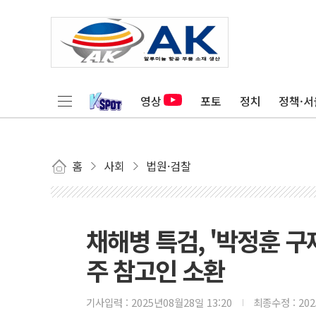
영상
포토
정치
정책·서
홈
사회
법원·검찰
채해병 특검, '박정훈 
주 참고인 소환
기사입력 :
2025년08월28일 13:20
최종수정 :
20