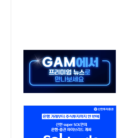
극기 거꾸로' 논란…이틀만에 철거
 예술·체육요원 최대 33% 감축
 역대 최대폭 감소한 9.4%↓…유통업계 양극화 심화
 특사'로 콜롬비아 대통령 취임식 참석
시간당 30mm 강한 비...호우 피해 없어
방…野 "청년 우롱 기괴" vs 與 "송구한 해프닝"