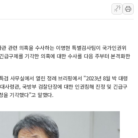
가
인천시 광복절 현수막 '태
가
병무청, 보충역 전면 손질…
홈플러스發 대형마트 판매,
윤준병·이해민 의원, '정부
'호우·산사태 주의보' 울진 
망사관 관련 의혹을 수사하는 이명현 특별검사팀이 국가인권위
여야, 황희 '버스 하우스' 공
 긴급구제를 기각한 의혹에 대한 수사를 다음 주부터 본격화한
특검 사무실에서 열린 정례 브리핑에서 "2023년 8월 박 대령
병대사령관, 국방부 검찰단장에 대한 인권침해 진정 및 긴급구
청을 기각했다"고 말했다.