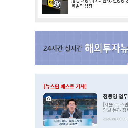
[홍콩 대장주] 메이퇀 ③ 신성장
'폭발적 성장'
[뉴스핌 베스트 기사]
정동영 업무
[서울=뉴스핌
안보 분야 정
평화공존 발전
2026-08-06 06:
발언 중에는 
언한 것이 있