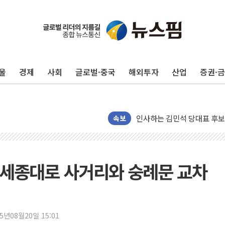
울
경제
사회
글로벌·중국
해외투자
산업
증권·
인천 합동연설회 나선 송영길
김민석, 2주차 제주·인천 경선서
인사하는 김민석 당대표 후보
[속보] 민주, 제주·인천 경선 결
속보
[속보] 민주, 인천 경선 결과 발
[속보] 민주, 제주 경선 결과 발
이번주 국내 주요 금융일정(8.1
 세종대로 사거리와 숭례문 교차
美, 이란전 출구전략 만지작
강릉·동해·삼척 시간당 최대 
폐기물 수거하다 참변…60대
25년08월20일 15:01
서울 중랑구 주택가서 흉기 난