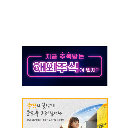
보는 일 없게"…'결혼 페널티' 22개 과제 손본다
터보트 전복…1명 사망·1명 실종
의 날 참석..."국제적 시민 연대로 목소리 내야"
 실종 60대 나흘만에 숨진 채 발견
 살해 10대 아들 체포
' 받아친 정청래…제주 연설서 신경전 고조
지시…與 "적극 환영"·野 "졸속 국정"
10일까지 최대 3.5m 높은 물결
23명…정부, 비상대응기구 가동