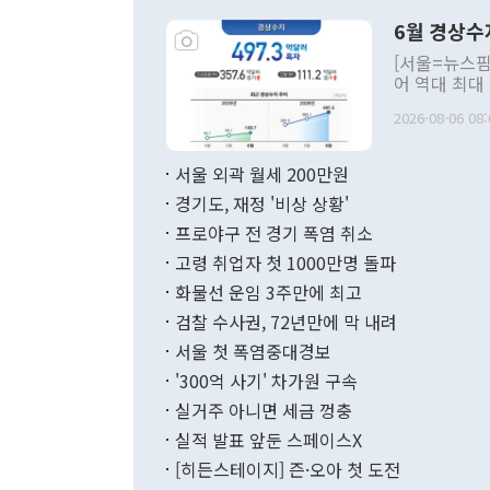
령은 공개적으
6월 경상수
주의적 희망에
관의 대북 정
[서울=뉴스핌
관 부처 장관
어 역대 최대
관의 무리한 
출 호조로 월
다. [정동영 통일부 장관이 지난달 23일 오후 서울 종로구 정부서울청사에
2026-08-06 08:
료=한국은행] 한국은행이 6일 발표한 '2026년 6월 국제수지(잠정)'에
서 취임 1주년 
면 지난 6월
부 장관 권한
1000만달러
서울 외곽 월세 200만원
발전 구상'을
이에 따라 올
적 갈등 해결
경기도, 재정 '비상 상황'
했다. 경상수
결과 혐오의 
9000만달러
프로야구 전 경기 폭염 취소
년간의 CVI
지 기준 상품
고령 취업자 첫 1000만명 돌파
무너졌다고도 
며 월간 기준
현실을 바꾸는
달러로 38.
화물선 운임 3주만에 최고
를 평화 체제
196.9% 급
검찰 수사권, 72년만에 막 내려
함께 4자 대
수출은 160
지만 이 대통
서울 첫 폭염중대경보
(18.6%) 
화공존 정책이
했다. 통관 기
'300억 사기' 차가원 구속
다"고 지적했
(16.4%)
투리가 잡혀 
실거주 아니면 세금 껑충
월(-10억9
쁜 상황이 초
증가와 유류할
실적 발표 앞둔 스페이스X
9·19 군사
기록했지만 
[히든스테이지] 즌·오아 첫 도전
"우리의 선의
로 전환됐다.