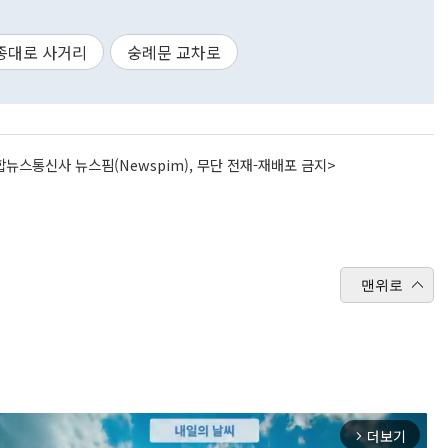
종대로 사거리
숭례문 교차로
뉴스통신사 뉴스핌(Newspim), 무단 전재-재배포 금지>
맨위로
더보기
arrow_forward_ios