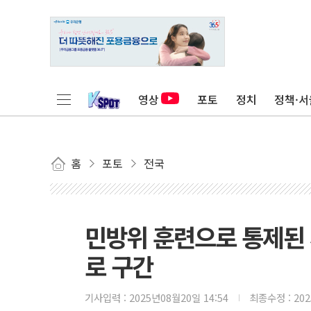
영상
포토
정치
정책·서
홈
포토
전국
민방위 훈련으로 통제된
로 구간
기사입력 :
2025년08월20일 14:54
최종수정 :
20