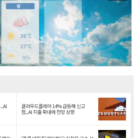
Mute
.AI
클라우드플레어 14% 급등해 신고
점...AI 지출 확대에 전망 상향