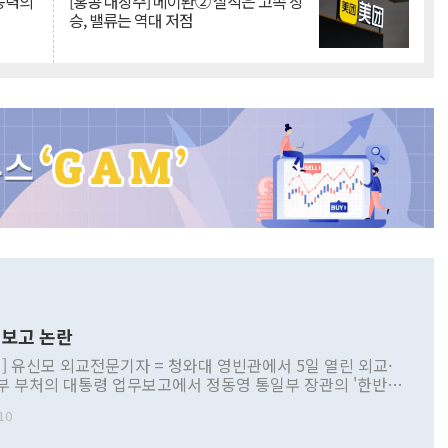
 동력의
[홍콩 대장주] 메이퇀② 실적은 고속 상
승, 밸류는 역대 저점
보고 논란
] 유신모 외교전문기자 = 청와대 영빈관에서 5일 열린 외교·
부 부처의 대통령 업무보고에서 정동영 통일부 장관의 '한반도
 구상'과 업무보고 발언이 논란을 빚고 있다. 이날 정 장관의
10
정부 내 조율을 거치지 않은 사안을 정책으로 추진하겠다고 공
는가 하면 사실 관계에 맞지 않은 설명도 있었다. 이재명 대통