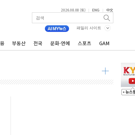
2026.08.08 (토)
ENG
中文
|
|
패밀리 사이트
금융
부동산
전국
문화·연예
스포츠
GAM
·정청래·김민석 당대표 후보
 정청래에 승리...47.75% vs 42.08%
과 발표...김민석 47.75% 정청래 42.08%
표...김민석 45.09% 정청래 43.27% 송영길 11.63%
표...김민석 52.64% 정청래 39.89% 송영길 7.47%
0~8.14)
…공습 한계·탄약 부족 현실화
50㎜ 폭우…강원 동해안 강한 비 이어져
 환경미화원 수거차에 치여 사망
동…60대 남성 2명 숨져