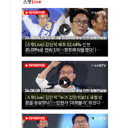
스팟
Live
[스팟Live] 김민석 제주 52.64%·인천
45.09%로 연속 1위…정청래 따돌렸다’ |
26.08.08 더불어민주당 당대표·최고위원 후
보 인천 합동연설회
[스팟Live] 김민석 “누가 김민석보다 국정 방
향을 공유했나”…인천서 ‘대체불가’ 외쳤다 |
26.08.08 더불어민주당 당대표·최고위원 후
보 인천 합동연설회