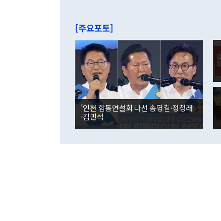
으로 약간의 의문
를 기록해 전
관은 업무보고
는 배당수입
주의에 근거한
줄면서 25억
[주요포토]
라며 "여러분
억1000만달
이 9월 러시
였던 올해 3
며 "정부 차
인의 해외투자
은 "그것은 
각각 증가했다
잘랐다. 정 
국인의 국내 
않았다는 점에
감소하며 전월
사합의 복원,
경신했다. 외
권이라는 지적
분기 말 만기
뒤 "여기 업
다. 내국인의
'인천 합동연설회 나선 송영길·정청래
부의 한 소식
다. eoyn2@
·김민석
를 거쳐 결정
련 부처 장관
하고 대통령의
한 문제"라고 지적했다. 이재명 대통령이
외교 국방 등
2026.08.05 ◆시대착오적 접근, 대북 인식 오류 더욱 문제인 것은 정 장관
의 이같은 주
실과 다른 인
격히 변화하고
못하고 있다는
되뇌는 것은 