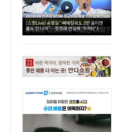
[스팟Live] 송영길 “뼈해장국도 3번 끓이면
물도 안 나와”…정청래 연임에 ‘직격탄’ |
26.08.08 더불어민주당 당대표·최고위원 후
보 인천 합동연설회