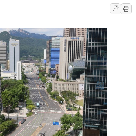
가
李대통령 "결혼 때문에 손해 
가
여수 오동도 인근 해상서 모
추미애, '위안부' 피해자 기림
인천 선재도 갯벌서 해루질 중
인천서 말다툼 중 어머니 흉기
'화합' 꺼낸 김민석에 '뻔뻔
李대통령, ISA 개편 재검토 
동해중부 전 해상 풍랑주의보…
연일 폭염에 온열질환 사망 