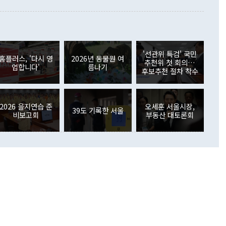
이 들 때도 있다"며 부정적으로 반응했다. 조현 외교부 장
월(21억7000만달러)보다 흑자 폭이 확대됐다. 배당소득수지
 사후 브리핑에서 정 장관이 언급한 '4자 회담'에 대해 "이상
이 늘어난 데다 전월 분기배당에 따른 기저효과로 배당지급이
 어떤 희망이라 하더라도 그건 아직 조율되지 않은 방법"이
6000만달러 흑자를 나타냈다. 금융계정 순자산은 6월 중 467
들께서 디스카운트해 주시면 좋겠다"고 선을 그었다. 정 장관
러 증가해 월간 기준 역대 최대 증가 폭을 기록했다. 종전 최대
아 블라디보스토크에서 열리는 '동방경제포럼(EEF)'을 언급하
월(369억9000만달러)을 넘어선 것이다. 직접투자에서는 내국
원에서 (참석을) 검토하고 있다"고 발언한 데 대해서도 조 장관
가 80억1000만달러, 외국인의 국내투자가 46억3000만달러
'선관위 특검' 국민
외교부의 몫"이라며 "아직 거기까지 진도가 나가지 않았다"고
홈플러스, '다시 영
2026년 동물원 여
. 증권투자에서는 외국인의 국내 주식 매도세가 이어졌다. 외
추천위 첫 회의…
업합니다'
름나기
장관이 이날 소개한 대북 구상과 설명은 정부 내 조율을 거치지
주식 투자는 차익실현 매도 등의 영향으로 316억1000만달러
후보추천 절차 착수
서 문제가 있다. 특히 주적 표현 대체와 국호 사용, 9·19 군
(-310억5000만달러)에 이어 역대 최대 순매도 기록을 다시
 4자회담 추진 등은 통일부 장관이 결정할 사안이 아니어서 월
국인의 국내 채권투자는 세계국채지수(WGBI) 자금 유입에도
이 나오고 있다. 이 대통령은 정 장관의 업무보고를 듣고 난
도래 영향으로 증가 폭이 줄어든 52억9000만달러를 기록했
무보고에 발표했다고 승인난 건 아니다"라고 재차 확인했다. 정
2026 을지연습 준
오세훈 서울시장,
 해외 증권투자는 주식을 중심으로 35억6000만달러 증가했
39도 기록한 서울
비보고회
부동산 대토론회
통은 "정 장관의 발언 내용은 대부분 국가안전보장회의(NSC)
newspim.com
된 사안이 아닌 정 장관의 개인적 생각에 가깝다"며 "안보 관
이 정부의 공식 정책이 아닌 사안을 추진하겠다고 업무보고를
 면전에서 '국군통수권자가 나서야 한다'고 주장한 것은 심각
 5일 청와대 영빈관에서 열린 통일
 외교 안보 부처 업무보고에서 발언하고 있다. [사진=청와대]
장이 현 시점에서 이미 참고가 될 수 없는 과거의 경험 또는 사
식에 기반하고 있다는 것이다. 정 장관이 주장하는 구상은 급
 있는 북한의 전략과 한반도 및 국제 정세를 전혀 반영하지
 비판이 제기되고 있다. 정 장관이 "흘러간 선(先)비핵화만
현실을 바꾸지 못한다"고 언급한 것은 지금까지의 대북 접근