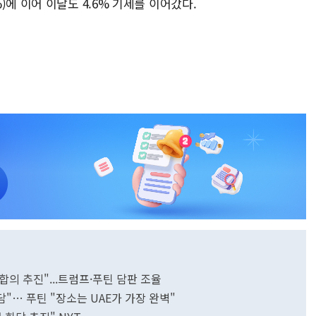
)에 이어 이날도 4.6% 기세를 이어갔다.
 합의 추진"...트럼프·푸틴 담판 조율
담"… 푸틴 "장소는 UAE가 가장 완벽"