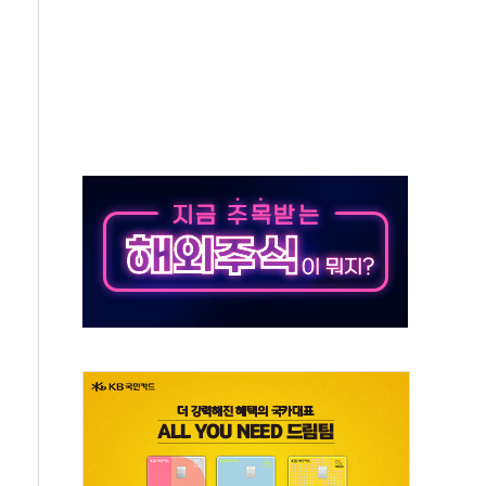
'행복상자' 전달
극기 거꾸로' 논란…이틀만에 철거
 예술·체육요원 최대 33% 감축
 역대 최대폭 감소한 9.4%↓…유통업계 양극화 심화
 특사'로 콜롬비아 대통령 취임식 참석
시간당 30mm 강한 비...호우 피해 없어
방…野 "청년 우롱 기괴" vs 與 "송구한 해프닝"
 2026'서 어린이 과학연극 2편 수상
우스' 잠실점, 직장인 핫플레이스로 부상
정 조율 완료…초고가·비거주 1주택 등 여론 수렴"