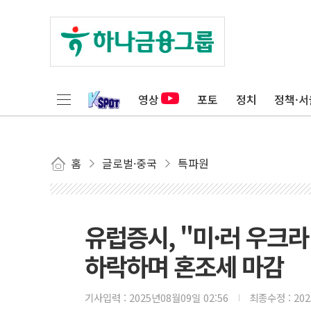
영상
포토
정치
정책·서
홈
글로벌·중국
특파원
유럽증시, "미·러 우크라
하락하며 혼조세 마감
기사입력 :
2025년08월09일 02:56
최종수정 :
20