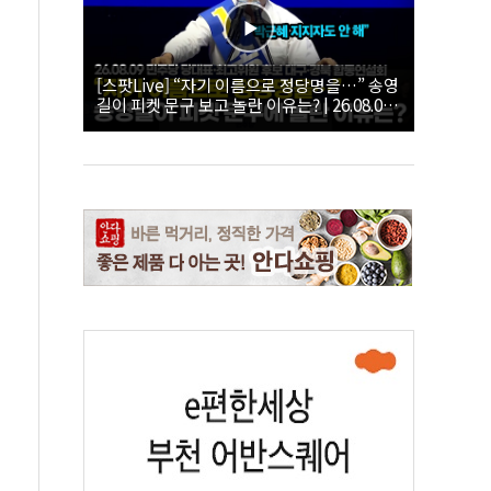
[스팟Live] “자기 이름으로 정당명을…” 송영
길이 피켓 문구 보고 놀란 이유는? | 26.08.09
더불어민주당 당대표·최고위원 후보 대구·경
북 합동연설회