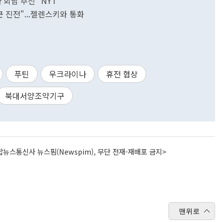
 회담 추진" NYT
 진전"...젤렌스키와 통화
푸틴
우크라이나
휴전 협상
북대서양조약기구
뉴스통신사 뉴스핌(Newspim), 무단 전재-재배포 금지>
맨위로