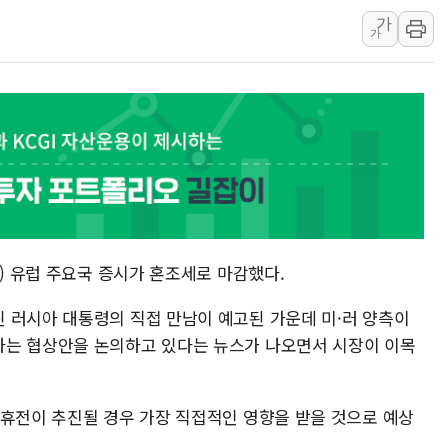
가
하나금융, 명동 소상공인에 
가
인천시 광복절 현수막 '태
병무청, 보충역 전면 손질…
홈플러스發 대형마트 판매,
윤준병·이해민 의원, '정부
'호우·산사태 주의보' 울진 
여야, 황희 '버스 하우스' 공
풀무원재단, '국제과학연극제
현대그린푸드 '텍사스로드하
간) 유럽 주요국 증시가 혼조세로 마감했다.
與 "세제개편안 8월 말 당
 러시아 대통령의 직접 만남이 예고된 가운데 미·러 양측이
하는 협상안을 논의하고 있다는 뉴스가 나오면서 시장이 이목
 휴전이 추진될 경우 가장 직접적인 영향을 받을 것으로 예상