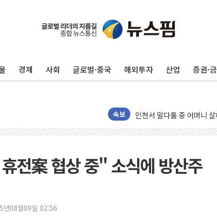
울
경제
사회
글로벌·중국
해외투자
산업
증권·
[종합] 김민석, 정청래에 누적 '
민주당 경북도당위원장에 오중
인천서 말다툼 중 어머니 살
속보
김민석, 강원·대구·경북 경선서
[속보] 민주, 강원·대구·경북 
[속보] 민주, 경북 경선 결과 
 휴전案 협상 중" 소식에 방산주
[속보] 민주, 대구 경선 결과 
[속보] 민주, 강원 경선 결과 
정재헌 CEO, SKT 장기고
25년08월09일 02:56
최태원, 노소영에 9440억