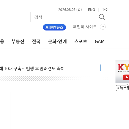
2026.08.09 (일)
ENG
中文
|
|
패밀리 사이트
금융
부동산
전국
문화·연예
스포츠
GAM
1.48%p' 차 선두 유지...金 46.01% vs 鄭 44.53%
기 당선...합산득표율 68.63%
해 10대 구속…범행 후 반려견도 죽여
 정청래에 승리…金 48.54% vs 鄭 44.40%
경선 결과...김민석 48.54% 정청래 44.40%
발표...김민석 47.37% 정청래 45.71% 송영길 6.92%
발표...정청래 47.82% 김민석 46.35% 송영길 5.83%
발표...김민석 50.30% 정청래 41.94% 송영길 7.76%
객 400명 맞이…"마음 잇는 시간 되길"
 지급 확정되나…재상고 앞두고 막판 셈법