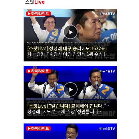
스팟
Live
[스팟Live] 정청래 대구 승리에도 1622표
차…강원·TK 경선 이긴 김민석 1위 수성 |
26.08.09 더불어민주당 당대표·최고위원 후
보 대구·경북 합동연설회
[스팟Live] “맞습니다! 교체해야 합니다!”…
정청래, 지도부 교체 주장 ‘정면돌파’ |
26.08.09 더불어민주당 당대표·최고위원 후
보 대구·경북 합동연설회