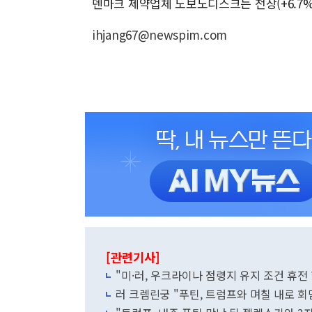
덴마크 제약업체 노보노디스크는 전장(+6.7%
ihjang67@newspim.com
[관련기사]
"미·러, 우크라이나 점령지 유지 조건 휴전
러 크렘린궁 "푸틴, 트럼프와 며칠 내로 회