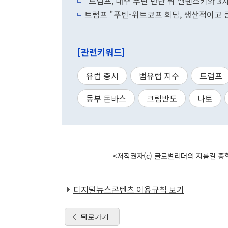
"트럼프, 내주 푸틴 만난 뒤 젤렌스키와 3자
트럼프 "푸틴-위트코프 회담, 생산적이고 큰
[관련키워드]
유럽 증시
범유럽 지수
트럼프
동부 돈바스
크림반도
나토
<저작권자(c) 글로벌리더의 지름길 종합
디지털뉴스콘텐츠 이용규칙 보기
뒤로가기