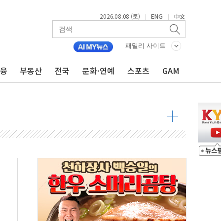
2026.08.08 (토)
ENG
中文
|
|
패밀리 사이트
금융
부동산
전국
문화·연예
스포츠
GAM
 물결
동
 구조
관측
 발효
8도 넘으면 중단
해소될 듯