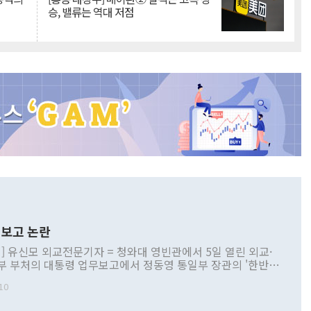
승, 밸류는 역대 저점
보고 논란
] 유신모 외교전문기자 = 청와대 영빈관에서 5일 열린 외교·
부 부처의 대통령 업무보고에서 정동영 통일부 장관의 '한반도
 구상'과 업무보고 발언이 논란을 빚고 있다. 이날 정 장관의
10
정부 내 조율을 거치지 않은 사안을 정책으로 추진하겠다고 공
는가 하면 사실 관계에 맞지 않은 설명도 있었다. 이재명 대통