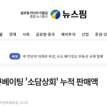
울
경제
사회
글로벌·중국
해외투자
산업
증권·
동해중부 전 해상 풍랑주의보…10일까지 최대 3.5m 높은
연일 폭염에 온열질환 사망 23명…정부, 비상대응기구 가
中 전방위 아파트 부양, 수도 베이징도 부동산 규제 철폐
인제 용대리 계곡서 수위 상승으로 피서객 7명 고립…전원
속보
동해시, 11~14일 '별똥별 멍' 운영…페르세우스 유성우 
강원 중·남부 동해안 시간당 50mm 이상 폭우…호우경보
청양 밭에서 일하던 90대 숨져…온열질환 여부 조사
큐베이팅 '소담상회' 누적 판매액
폭염에 車 운전면허 기능시험 오전 집중 편성…체감온도 3
李대통령, 'ISA·주가누르기 방지법' 전면 재검토 지시
'호우 특보' 경북 울진 시간당 20~30mm 강한 비...가뭄 
25년08월05일 15:52
주말 무더위·열대야 지속…내륙 곳곳 소나기