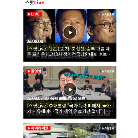
스팟
Live
[스팟Live] ‘1211표 차’ 초접전, 승부 가를 제
주 표심은?...제3차 정기전국당원대회 후보자
제주 합동연설회 생중계 | 26.08.08
[스팟Live] 李대통령 "국가폭력 피해자, 국가
가 치유해야…국가 책임 유효기간 없어"｜
26.08.07 국가폭력 피해자 위로 오찬