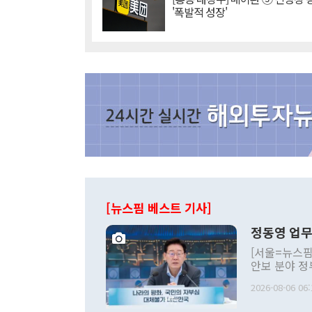
'폭발적 성장'
[뉴스핌 베스트 기사]
정동영 업무
[서울=뉴스핌
안보 분야 정
평화공존 발전
2026-08-06 06:
발언 중에는 
언한 것이 있