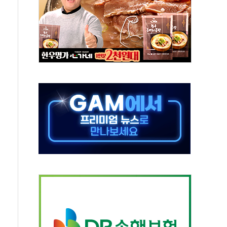
것"
지대' 우려
타진
청래 '격차 확대'
최고치
 요구
낮아지며 상승… STOXX 600 지수는 나흘 연속 최고치
세