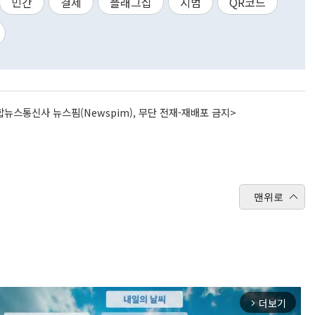
민간
결제
플래그십
시범
QR코드
뉴스통신사 뉴스핌(Newspim), 무단 전재-재배포 금지>
맨위로
더보기
arrow_forward_ios