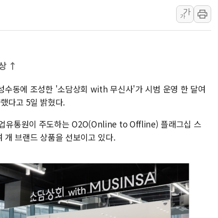
가
오세훈 "용산공원 주택 검토, 민주당 스스로 원칙 뒤집는 
가
충북 주말 무더위 지속…청주·진천 35도, 곳곳 소나기
10월 보완수사권 폐지·공소청 출범…피해자들 '범죄 사각
한상협, 업계 개인정보 보안 새판 짠다…'자율규제단체' 
상 ↑
민주당, 오늘 제주·인천 경선 발표...김민석 '재역전' vs 정
뉴욕증시, 고용 쇼크에 금리 인상 우려 후퇴…S&P500 
성수동에 조성한 '소담상회 with 무신사'가 시범 운영 한 달여
트럼프, 쿡 연준 이사 해임 재추진…"26일까지 의혹 소명"
파했다고 5일 밝혔다.
유럽증시, 美 고용 예상 밖 부진에 연준 금리 인상 가능성 
이 주도하는 O2O(Online to Offline) 플래그십 스
미 연준 매파 기세 꺾이나…고용 감소에 9월 동결 전망 우
여 개 브랜드 상품을 선보이고 있다.