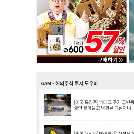
GAM
- 해외주식 투자 도우미
[미국 특징주] 빅테크 주가 급반등..
불안 잦아들고 낙관론 되살아나
[홍콩 대장주] 메이퇀 ③ 신성장