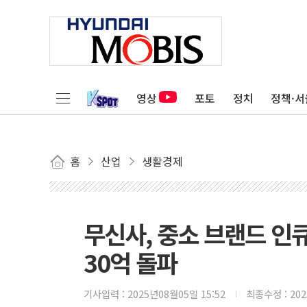
영상
포토
정치
정책·서
홈
산업
생활경제
무신사, 중소 브랜드 인
30억 돌파
기사입력 :
2025년08월05일 15:52
최종수정 :
20