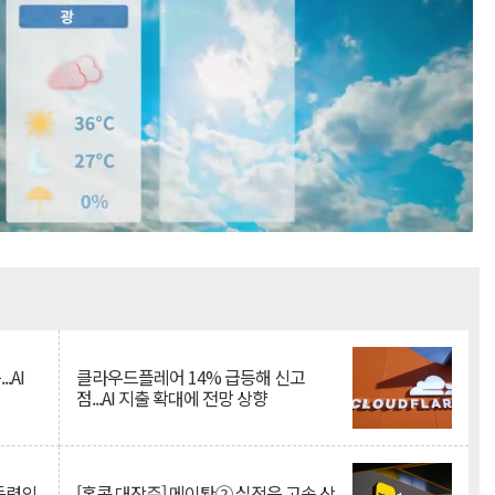
Mute
.AI
클라우드플레어 14% 급등해 신고
점...AI 지출 확대에 전망 상향
 동력의
[홍콩 대장주] 메이퇀② 실적은 고속 상