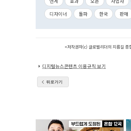
연계
효과
오픈
사업자
디자이너
돌파
한국
판매
<저작권자(c) 글로벌리더의 지름길 종합
디지털뉴스콘텐츠 이용규칙 보기
뒤로가기