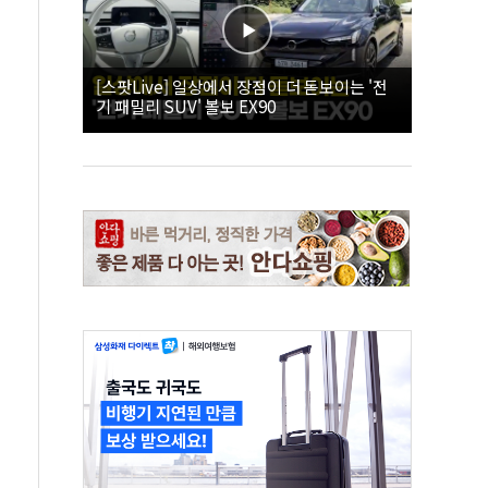
[스팟Live] 일상에서 장점이 더 돋보이는 '전
기 패밀리 SUV' 볼보 EX90