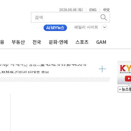
2026.08.08 (토)
ENG
中文
|
|
패밀리 사이트
금융
부동산
전국
문화·연예
스포츠
GAM
산사태 주의보'...경북도, 호우 피해·통제구간 없어
%p' 차 재역전 성공...金 45.42% vs 鄭 44.56%
·정청래·김민석 당대표 후보
 정청래에 승리...47.75% vs 42.08%
과 발표...김민석 47.75% 정청래 42.08%
표...김민석 45.09% 정청래 43.27% 송영길 11.63%
표...김민석 52.64% 정청래 39.89% 송영길 7.47%
0~8.14)
…공습 한계·탄약 부족 현실화