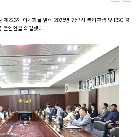
강릉·동해·삼척 시간당 최대 
폐기물 수거하다 참변…60대
 제223차 이사회를 열어 2025년 협력사 복리후생 및 ESG 경
서울 중랑구 주택가서 흉기 난
금 출연안을 의결했다.
李대통령 "결혼 때문에 손해 
여수 오동도 인근 해상서 모
추미애, '위안부' 피해자 기림
인천 선재도 갯벌서 해루질 중
인천서 말다툼 중 어머니 흉기
'화합' 꺼낸 김민석에 '뻔뻔
李대통령, ISA 개편 재검토 