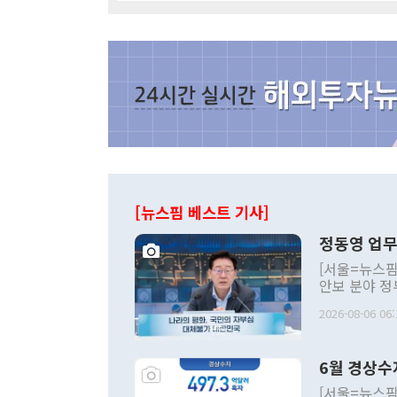
[뉴스핌 베스트 기사]
정동영 업무
[서울=뉴스핌
안보 분야 정
평화공존 발전
2026-08-06 06:
발언 중에는 
언한 것이 있
령은 공개적으
6월 경상수
주의적 희망에
관의 대북 정
[서울=뉴스핌