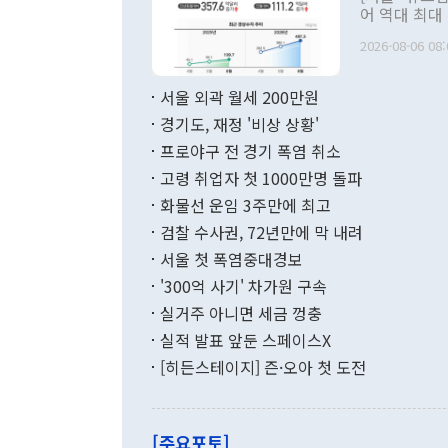
관 부처 장관
어 역대 최대
관의 무리한 
출 호조로 월
다. [정동영 통일부 장관이 지난달 23일 오후 서울 종로구 정부서울청사에
2026-08-06 08:
료=한국은행] 한국은행이 6일 발표한 '2026년 6월 국제수지(잠정)'에
서 취임 1주년 
면 지난 6월
부 장관 권한
1000만달러
서울 외곽 월세 200만원
발전 구상'을
이에 따라 올
적 갈등 해결
경기도, 재정 '비상 상황'
했다. 경상수
결과 혐오의 
9000만달러
프로야구 전 경기 폭염 취소
년간의 CVI
지 기준 상품
고령 취업자 첫 1000만명 돌파
무너졌다고도 
며 월간 기준
현실을 바꾸는
달러로 38.
화물선 운임 3주만에 최고
를 평화 체제
196.9% 급
검찰 수사권, 72년만에 막 내려
함께 4자 대
수출은 160
지만 이 대통
서울 첫 폭염중대경보
(18.6%) 
화공존 정책이
했다. 통관 기
'300억 사기' 차가원 구속
다"고 지적했
(16.4%)
투리가 잡혀 
실거주 아니면 세금 껑충
월(-10억9
쁜 상황이 초
증가와 유류할
실적 발표 앞둔 스페이스X
9·19 군사
기록했지만 
[히든스테이지] 즌·오아 첫 도전
"우리의 선의
로 전환됐다.
으로 약간의 의문
를 기록해 전
관은 업무보고
는 배당수입
주의에 근거한
줄면서 25억
[주요포토]
라며 "여러분