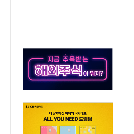
50㎜ 폭우…강원 동해안 강한 비 이어져
 환경미화원 수거차에 치여 사망
동…60대 남성 2명 숨져
보는 일 없게"…'결혼 페널티' 22개 과제 손본다
터보트 전복…1명 사망·1명 실종
의 날 참석..."국제적 시민 연대로 목소리 내야"
 실종 60대 나흘만에 숨진 채 발견
 살해 10대 아들 체포
' 받아친 정청래…제주 연설서 신경전 고조
지시…與 "적극 환영"·野 "졸속 국정"