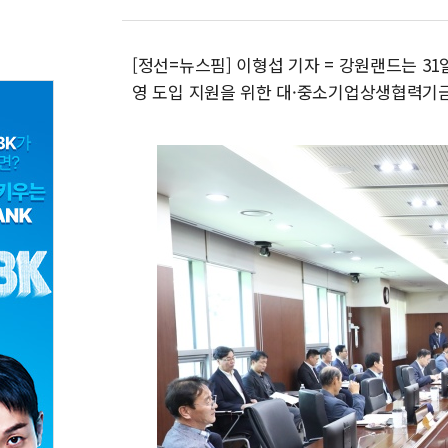
[정선=뉴스핌] 이형섭 기자 = 강원랜드는 31일
영 도입 지원을 위한 대·중소기업상생협력기