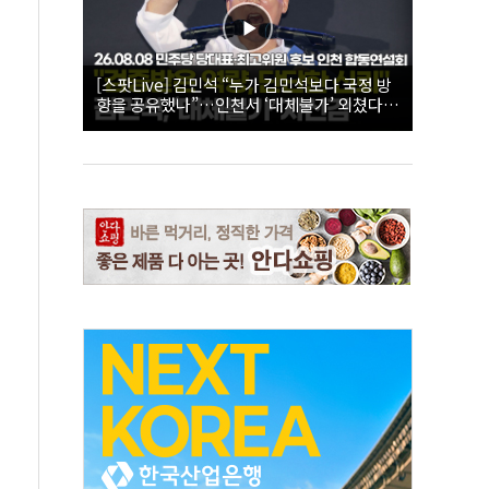
[스팟Live] 김민석 “누가 김민석보다 국정 방
향을 공유했나”…인천서 ‘대체불가’ 외쳤다 |
26.08.08 더불어민주당 당대표·최고위원 후
보 인천 합동연설회