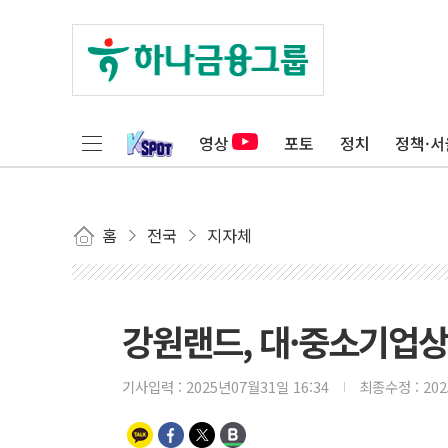
영상
포토
정치
정책·서
홈
전국
지자체
강원랜드, 대·중소기업
기사입력 :
2025년07월31일 16:34
최종수정 :
20