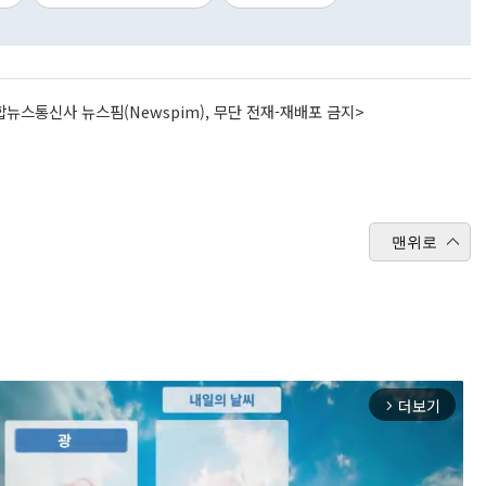
뉴스통신사 뉴스핌(Newspim), 무단 전재-재배포 금지>
맨위로
더보기
arrow_forward_ios