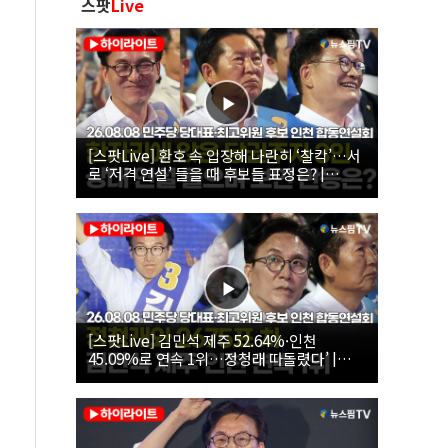
스팟
Live
[스팟Live] 환호 속 입장해 나란히 ‘찰칵’…서
로 ‘저격 연설’ 들을 때 후보들 표정은? |
26.08.08 더불어민주당 당대표·최고위원 후
보 인천 합동연설회
[스팟Live] 김민석 제주 52.64%·인천
45.09%로 연속 1위…정청래 따돌렸다’ |
26.08.08 더불어민주당 당대표·최고위원 후
보 인천 합동연설회