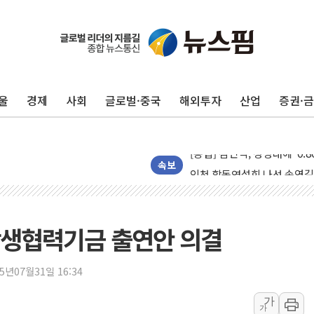
울
경제
사회
글로벌·중국
해외투자
산업
증권·
울진·영덕 '호우특보'-포항 '
[종합] 김민석, 정청래에 '0.86
인천 합동연설회 나선 송영길
속보
김민석, 2주차 제주·인천 경선서
인사하는 김민석 당대표 후보
[속보] 민주, 제주·인천 경선 결
상생협력기금 출연안 의결
[속보] 민주, 인천 경선 결과 발
[속보] 민주, 제주 경선 결과 발
25년07월31일 16:34
이번주 국내 주요 금융일정(8.1
가
가
美, 이란전 출구전략 만지작