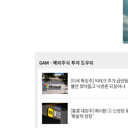
GAM
- 해외주식 투자 도우미
[미국 특징주] 빅테크 주가 급반등..
불안 잦아들고 낙관론 되살아나
[홍콩 대장주] 메이퇀 ③ 신성장
'폭발적 성장'