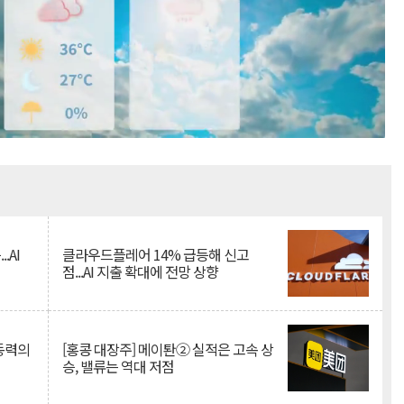
Mute
.AI
클라우드플레어 14% 급등해 신고
점...AI 지출 확대에 전망 상향
 동력의
[홍콩 대장주] 메이퇀② 실적은 고속 상
승, 밸류는 역대 저점