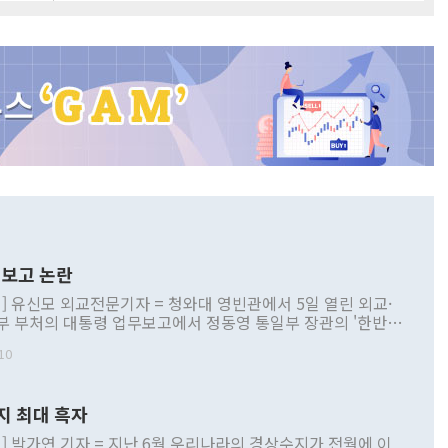
보고 논란
] 유신모 외교전문기자 = 청와대 영빈관에서 5일 열린 외교·
부 부처의 대통령 업무보고에서 정동영 통일부 장관의 '한반도
 구상'과 업무보고 발언이 논란을 빚고 있다. 이날 정 장관의
10
정부 내 조율을 거치지 않은 사안을 정책으로 추진하겠다고 공
는가 하면 사실 관계에 맞지 않은 설명도 있었다. 이재명 대통
로 신중을 기해 달라고 경고했고, 조현 외교부 장관은 '이상
지 최대 흑자
 근거한 비현실적 구상'이라는 비판을 내놨다. 그동안 정 장
책 관련 발언이 물의를 빚은 적은 여러 번 있지만 대통령과 유
] 박가연 기자 = 지난 6월 우리나라의 경상수지가 전월에 이