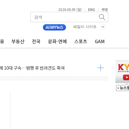
2026.08.09 (일)
ENG
中文
|
|
고 발생…작업자 1명 숨져
철강 AI융합실증센터' 들어선다
패밀리 사이트
대 숨진 채 발견...경찰, 조사 중
금융
부동산
전국
문화·연예
스포츠
GAM
.48%p 차 선두 유지...金 46.01% vs 鄭 44.53%
기 당선...합산득표율 68.63%
해 10대 구속…범행 후 반려견도 죽여
 정청래에 승리…金 48.54% vs 鄭 44.40%
경선 결과...김민석 48.54% 정청래 44.40%
발표...김민석 47.37% 정청래 45.71% 송영길 6.92%
발표...정청래 47.82% 김민석 46.35% 송영길 5.83%
발표...김민석 50.30% 정청래 41.94% 송영길 7.76%
객 400명 맞이…"마음 잇는 시간 되길"
 지급 확정되나…재상고 앞두고 막판 셈법
'행복상자' 전달