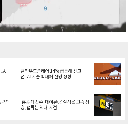
Mute
.AI
클라우드플레어 14% 급등해 신고
점...AI 지출 확대에 전망 상향
 동력의
[홍콩 대장주] 메이퇀② 실적은 고속 상
승, 밸류는 역대 저점