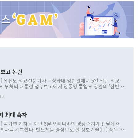
보고 논란
] 유신모 외교전문기자 = 청와대 영빈관에서 5일 열린 외교·
부 부처의 대통령 업무보고에서 정동영 통일부 장관의 '한반도
 구상'과 업무보고 발언이 논란을 빚고 있다. 이날 정 장관의
10
정부 내 조율을 거치지 않은 사안을 정책으로 추진하겠다고 공
는가 하면 사실 관계에 맞지 않은 설명도 있었다. 이재명 대통
로 신중을 기해 달라고 경고했고, 조현 외교부 장관은 '이상
지 최대 흑자
 근거한 비현실적 구상'이라는 비판을 내놨다. 그동안 정 장
책 관련 발언이 물의를 빚은 적은 여러 번 있지만 대통령과 유
] 박가연 기자 = 지난 6월 우리나라의 경상수지가 전월에 이
이 공개적으로 부정적 입장을 표명한 것은 이례적이다. 정 장
 흑자를 기록했다. 반도체를 중심으로 한 정보기술(IT) 품목 수
대북 접근법과 월권을 제어해야 한다는 목소리도 높아지고 있
간 상품수출이 처음으로 1000억달러를 넘어선 영향이다. [자