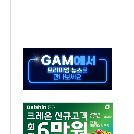
극기 거꾸로' 논란…이틀만에 철거
 예술·체육요원 최대 33% 감축
 역대 최대폭 감소한 9.4%↓…유통업계 양극화 심화
 특사'로 콜롬비아 대통령 취임식 참석
시간당 30mm 강한 비...호우 피해 없어
방…野 "청년 우롱 기괴" vs 與 "송구한 해프닝"