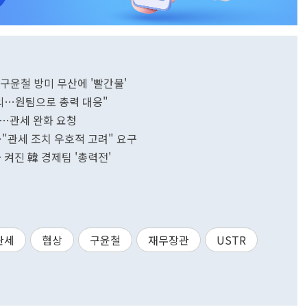
구윤철 방미 무산에 '빨간불'
협의…원팀으로 총력 대응"
담…관세 완화 요청
…"관세 조치 우호적 고려" 요구
 켜진 韓 경제팀 '총력전'
관세
협상
구윤철
재무장관
USTR