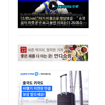
[스팟Live] “자기 이름으로 정당명을…” 송영
길이 피켓 문구 보고 놀란 이유는? | 26.08.09
더불어민주당 당대표·최고위원 후보 대구·경
북 합동연설회