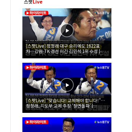
스팟
Live
[스팟Live] 정청래 대구 승리에도 1622표
차…강원·TK 경선 이긴 김민석 1위 수성 |
26.08.09 더불어민주당 당대표·최고위원 후
보 대구·경북 합동연설회
[스팟Live] “맞습니다! 교체해야 합니다!”…
정청래, 지도부 교체 주장 ‘정면돌파’ |
26.08.09 더불어민주당 당대표·최고위원 후
보 대구·경북 합동연설회