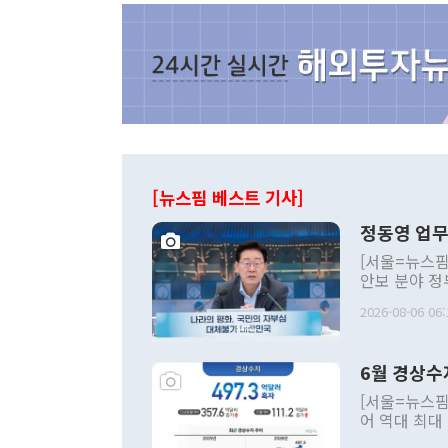
[뉴스핌 베스트 기사]
정동영 업무
[서울=뉴스핌
안보 분야 정
평화공존 발전
2026-08-06 06:
발언 중에는 
언한 것이 있
령은 공개적으
6월 경상수
주의적 희망에
관의 대북 정
[서울=뉴스핌
관 부처 장관
어 역대 최대
관의 무리한 
출 호조로 월