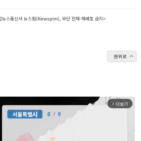
뉴스통신사 뉴스핌(Newspim), 무단 전재-재배포 금지>
맨위로
더보기
arrow_forward_ios