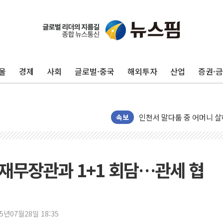
평택 진위면 공장서 질식사
포항 블루밸리 국가산단에 '
상주 낙동강 선착장 하류서 50
울
경제
사회
글로벌·중국
해외투자
산업
증권·
[종합] 김민석, 정청래에 누적 1
민주당 경북도당위원장에 오중
인천서 말다툼 중 어머니 살
김민석, 강원·대구·경북 경선서
속보
[속보] 민주, 강원·대구·경북 
[속보] 민주, 경북 경선 결과 
[속보] 민주, 대구 경선 결과 
 재무장관과 1+1 회담…관세 협
[속보] 민주, 강원 경선 결과 
정재헌 CEO, SKT 장기고
최태원, 노소영에 9440억
25년07월28일 18:35
하나금융, 명동 소상공인에 