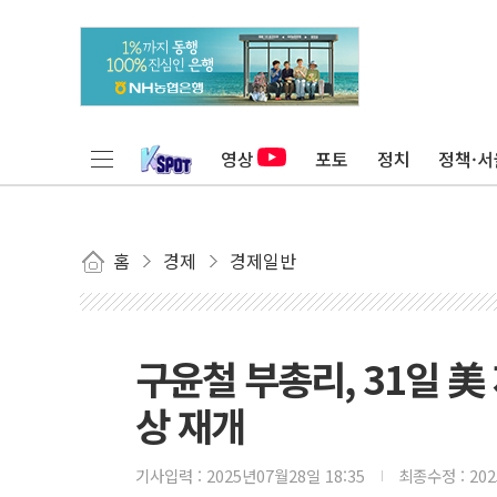
영상
포토
정치
정책·서
홈
경제
경제일반
구윤철 부총리, 31일 美
상 재개
기사입력 :
2025년07월28일 18:35
최종수정 :
20