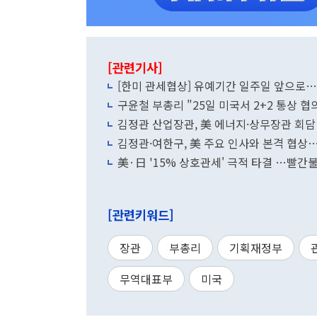
[관련기사]
[한미 관세협상] 유예기간 일주일 앞으로…
구윤철 부총리 "25일 미국서 2+2 통상 
김정관 산업장관, 美 에너지·상무장관 회
김정관·여한구, 美 주요 인사와 본격 협상
美·日 '15% 상호관세' 극적 타결 …빨간불
[관련키워드]
장관
부총리
기획재정부
무역대표부
미국