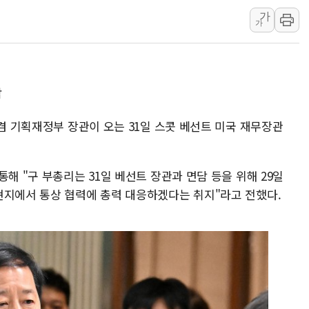
가
인천시 광복절 현수막 '태
가
병무청, 보충역 전면 손질…
홈플러스發 대형마트 판매,
윤준병·이해민 의원, '정부
담
'호우·산사태 주의보' 울진 
여야, 황희 '버스 하우스' 공
 겸 기획재정부 장관이 오는 31일 스콧 베선트 미국 재무장관
해 "구 부총리는 31일 베선트 장관과 면담 등을 위해 29일
현지에서 통상 협력에 총력 대응하겠다는 취지"라고 전했다.