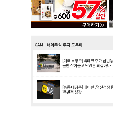
GAM
- 해외주식 투자 도우미
[미국 특징주] 빅테크 주가 급반등..
불안 잦아들고 낙관론 되살아나
[홍콩 대장주] 메이퇀 ③ 신성장
'폭발적 성장'