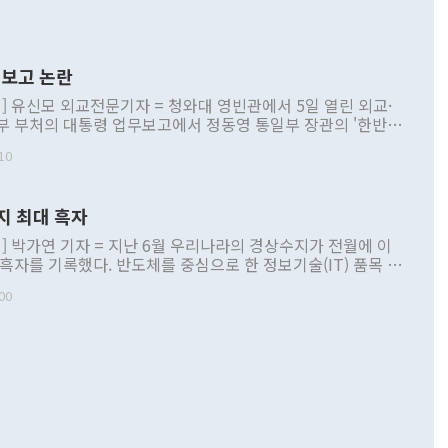
보고 논란
] 유신모 외교전문기자 = 청와대 영빈관에서 5일 열린 외교·
부 부처의 대통령 업무보고에서 정동영 통일부 장관의 '한반도
 구상'과 업무보고 발언이 논란을 빚고 있다. 이날 정 장관의
10
정부 내 조율을 거치지 않은 사안을 정책으로 추진하겠다고 공
는가 하면 사실 관계에 맞지 않은 설명도 있었다. 이재명 대통
로 신중을 기해 달라고 경고했고, 조현 외교부 장관은 '이상
지 최대 흑자
 근거한 비현실적 구상'이라는 비판을 내놨다. 그동안 정 장
책 관련 발언이 물의를 빚은 적은 여러 번 있지만 대통령과 유
] 박가연 기자 = 지난 6월 우리나라의 경상수지가 전월에 이
이 공개적으로 부정적 입장을 표명한 것은 이례적이다. 정 장
 흑자를 기록했다. 반도체를 중심으로 한 정보기술(IT) 품목 수
대북 접근법과 월권을 제어해야 한다는 목소리도 높아지고 있
간 상품수출이 처음으로 1000억달러를 넘어선 영향이다. [자
00
 따르
기자간담회를 하고 있다. [사진=통일부] 2026.07.23 ◆통일
 경상수지는 497억3000만달러 흑자로 집계됐다. 전월(386억
 넘어선 주장 정 장관은 이날 업무보고에서 '한반도 평화공존
)에 이어 두 달 연속 월간 기준 역대 최대 기록을 갈아치웠다.
 설명하면서 이재명 정부 2년차 핵심 과제로 상호 존중·평화
해 상반기 누적 경상수지 흑자는 1910억1000만달러를 기록
·핵 없는 한반도 등 3대 기본 방향을 제시했다. 정 장관은 "대
지 흑자를 견인한 것은 상품수지다. 6월 상품수지는 478억
언어는 멈춰야 한다"면서 주적 용어 대체를 주장했다. 지난 25
 흑자를 기록하며 전월에 이어 역대 최대를 다시 썼다. 국제수
D(완전하고 검증가능하며 되돌릴 수 없는 비핵화) 구도는 이미
수출은 1123억7000만달러로 전년 동월 대비 84.5% 증가하
했다. 또 "현 시점에서 흘러간 선(先)비핵화만 되뇌는 것은
 처음으로 1000억달러를 넘어섰다. 상품수입은 644억8000만
 데 힘이 되지 않는다"고 주장했다. 정 장관은 또 "정전 체제