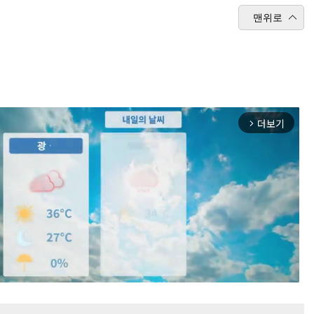
맨위로
더보기
arrow_forward_ios