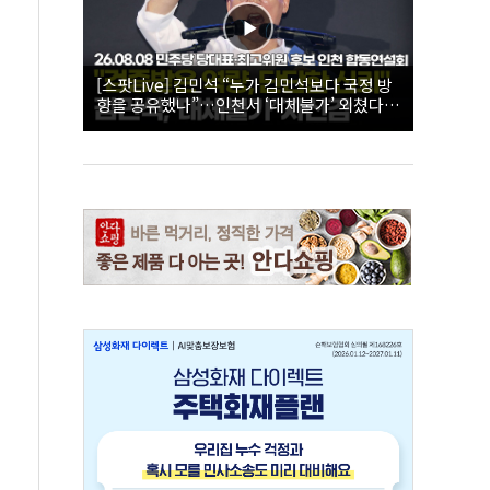
[스팟Live] 김민석 “누가 김민석보다 국정 방
향을 공유했나”…인천서 ‘대체불가’ 외쳤다 |
26.08.08 더불어민주당 당대표·최고위원 후
보 인천 합동연설회