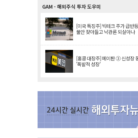
GAM
- 해외주식 투자 도우미
[미국 특징주] 빅테크 주가 급반등..
불안 잦아들고 낙관론 되살아나
[홍콩 대장주] 메이퇀 ③ 신성장
'폭발적 성장'