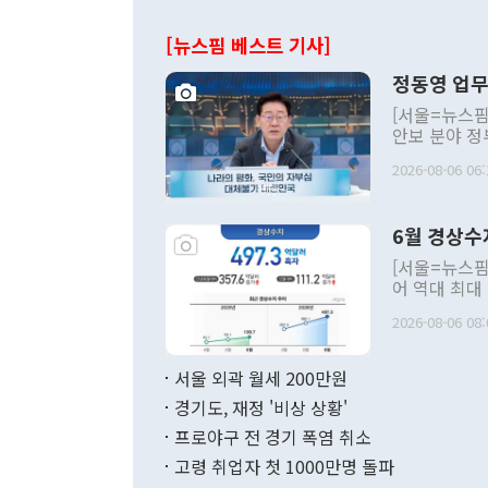
[뉴스핌 베스트 기사]
정동영 업무
[서울=뉴스핌
안보 분야 정
평화공존 발전
2026-08-06 06:
발언 중에는 
언한 것이 있
령은 공개적으
6월 경상수
주의적 희망에
관의 대북 정
[서울=뉴스핌
관 부처 장관
어 역대 최대
관의 무리한 
출 호조로 월
다. [정동영 통일부 장관이 지난달 23일 오후 서울 종로구 정부서울청사에
2026-08-06 08:
료=한국은행] 한국은행이 6일 발표한 '2026년 6월 국제수지(잠정)'에
서 취임 1주년 
면 지난 6월
부 장관 권한
1000만달러
서울 외곽 월세 200만원
발전 구상'을
이에 따라 올
적 갈등 해결
경기도, 재정 '비상 상황'
했다. 경상수
결과 혐오의 
9000만달러
프로야구 전 경기 폭염 취소
년간의 CVI
지 기준 상품
고령 취업자 첫 1000만명 돌파
무너졌다고도 
며 월간 기준
현실을 바꾸는