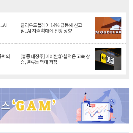
Mute
.AI
클라우드플레어 14% 급등해 신고
점...AI 지출 확대에 전망 상향
 동력의
[홍콩 대장주] 메이퇀② 실적은 고속 상
승, 밸류는 역대 저점