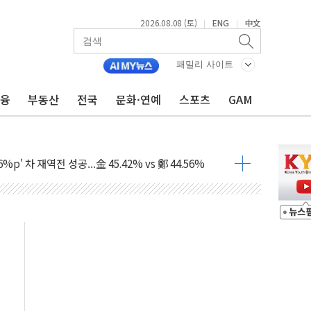
2026.08.08 (토)
ENG
中文
|
|
패밀리 사이트
금융
부동산
전국
문화·연예
스포츠
GAM
투입…고수온 양식장 복구·지원 '총력'
산사태 주의보'...경북도, 호우 피해·통제구간 없어
%p' 차 재역전 성공...金 45.42% vs 鄭 44.56%
·정청래·김민석 당대표 후보
 정청래에 승리...47.75% vs 42.08%
과 발표...김민석 47.75% 정청래 42.08%
표...김민석 45.09% 정청래 43.27% 송영길 11.63%
표...김민석 52.64% 정청래 39.89% 송영길 7.47%
0~8.14)