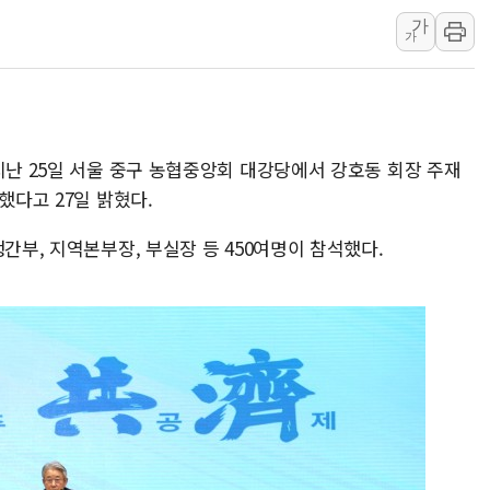
美, 이란전 출구전략 만지작
가
강릉·동해·삼척 시간당 최대 
가
폐기물 수거하다 참변…60대
서울 중랑구 주택가서 흉기 난
李대통령 "결혼 때문에 손해 
지난 25일 서울 중구 농협중앙회 대강당에서 강호동 회장 주재
여수 오동도 인근 해상서 모
했다고 27일 밝혔다.
추미애, '위안부' 피해자 기림
인천 선재도 갯벌서 해루질 중
간부, 지역본부장, 부실장 등 450여명이 참석했다.
인천서 말다툼 중 어머니 흉기
'화합' 꺼낸 김민석에 '뻔뻔