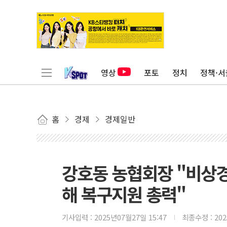
영상
포토
정치
정책·서
홈
경제
경제일반
강호동 농협회장 "비상
해 복구지원 총력"
기사입력 :
2025년07월27일 15:47
최종수정 :
20