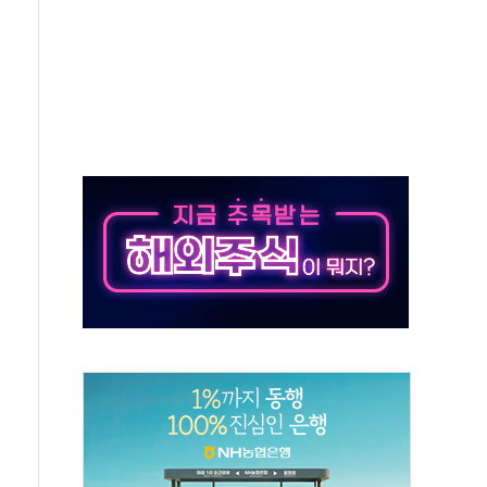
…공습 한계·탄약 부족 현실화
50㎜ 폭우…강원 동해안 강한 비 이어져
 환경미화원 수거차에 치여 사망
동…60대 남성 2명 숨져
보는 일 없게"…'결혼 페널티' 22개 과제 손본다
터보트 전복…1명 사망·1명 실종
의 날 참석..."국제적 시민 연대로 목소리 내야"
 실종 60대 나흘만에 숨진 채 발견
 살해 10대 아들 체포
' 받아친 정청래…제주 연설서 신경전 고조