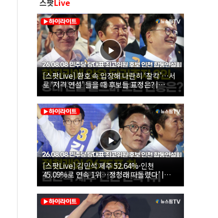
스팟
Live
[스팟Live] 환호 속 입장해 나란히 ‘찰칵’…서
로 ‘저격 연설’ 들을 때 후보들 표정은? |
26.08.08 더불어민주당 당대표·최고위원 후
보 인천 합동연설회
[스팟Live] 김민석 제주 52.64%·인천
45.09%로 연속 1위…정청래 따돌렸다’ |
26.08.08 더불어민주당 당대표·최고위원 후
보 인천 합동연설회