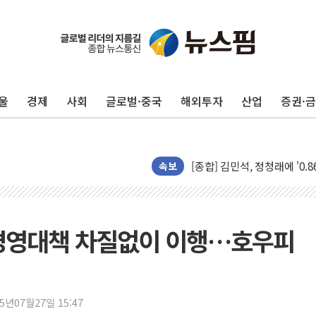
울
경제
사회
글로벌·중국
해외투자
산업
증권·
포항시 재난예산 40억 긴급 
울진·영덕 '호우특보'-포항 '
[종합] 김민석, 정청래에 '0.86
속보
인천 합동연설회 나선 송영길
김민석, 2주차 제주·인천 경선서
인사하는 김민석 당대표 후보
경영대책 차질없이 이행…호우피
[속보] 민주, 제주·인천 경선 결
[속보] 민주, 인천 경선 결과 발
[속보] 민주, 제주 경선 결과 발
이번주 국내 주요 금융일정(8.1
25년07월27일 15:47