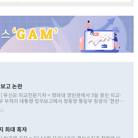
보고 논란
] 유신모 외교전문기자 = 청와대 영빈관에서 5일 열린 외교·
부 부처의 대통령 업무보고에서 정동영 통일부 장관의 '한반도
 구상'과 업무보고 발언이 논란을 빚고 있다. 이날 정 장관의
10
정부 내 조율을 거치지 않은 사안을 정책으로 추진하겠다고 공
는가 하면 사실 관계에 맞지 않은 설명도 있었다. 이재명 대통
로 신중을 기해 달라고 경고했고, 조현 외교부 장관은 '이상
지 최대 흑자
 근거한 비현실적 구상'이라는 비판을 내놨다. 그동안 정 장
책 관련 발언이 물의를 빚은 적은 여러 번 있지만 대통령과 유