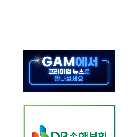
자 웹리포트 만든다…AI 금융데이터 분석 과정 개설
안정성 한순간도 흔들려선 안돼"
산 30조 돌파…증시 급락에 업계 1위
식 "내란으로 훼손된 軍 신뢰 회복해야"
1006억원…전년비 13.9% 증가
심…SK하이닉스, FMS서 '풀스택' 기술력 과시