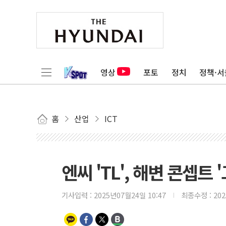
영상
포토
정치
정책·서
홈
산업
ICT
엔씨 'TL', 해변 콘셉트
기사입력 :
2025년07월24일 10:47
최종수정 :
20