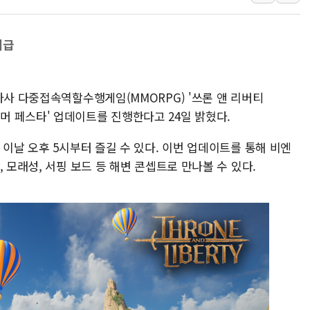
금투협, ChatGPT로 투
박홍근 "국가재정시스템 
지급
우리자산운용, MMF 순자
李대통령, 장성 진급 신고
자사 다중접속역할수행게임(MMORPG) '쓰론 앤 리버티
TBH글로벌, 상반기 매출 
랜드 서머 페스타' 업데이트를 진행한다고 24일 밝혔다.
AI 메모리 향한 뜨거운 관
 이날 오후 5시부터 즐길 수 있다. 이번 업데이트를 통해 비엔
 모래성, 서핑 보드 등 해변 콘셉트로 만나볼 수 있다.