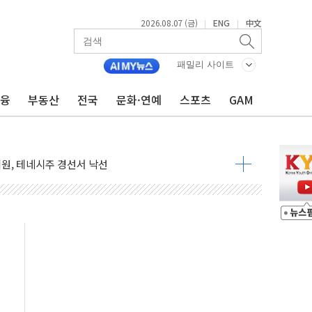
2026.08.07 (금)
ENG
中文
|
|
혜택 축소에 반발…"정책 신뢰 뒤집어"
표 전면에...임원·조직 대대적 개편 예고
패밀리 사이트
페이스와 '누리호 5기분 엔진 구성품' 수주
금융
부동산
전국
문화·연예
스포츠
GAM
당분간 1400원 초반대 등락"
 확보' 신용해 前교정본부장 불구속 기소
원, 테네시주 경선서 낙선
 사이드카·널뛰기에 개미들 '패닉'
 반도체 EPC 추가 수주
 자사주 취득
8.5% 증가... 해외 자회사가 이끈 '더블 성장'
야청' 파장…친명계 "처절한 역사를 말장난으로" 비판
주택자 과도한 세금 부당"…소득세법 개정안 발의 예고
부위원장에 김태유·국립외교원장에 김흥규
 주택 공급…도시정비법·주택법 등 처리 협조하라"