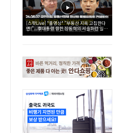
[스팟Live] *풀영상* "부동산 지옥 고집한다
면!"...李대통령 향한 장동혁의 서슬퍼런 일갈
| 26.08.07 국민의힘 부동산정책 정상화 특별
위원회 전체회의