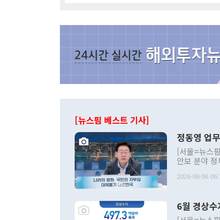
[뉴스핌 베스트 기사]
정동영 업무
[서울=뉴스핌
안보 분야 정
평화공존 발전
2026-08-06 06:
발언 중에는 
언한 것이 있
령은 공개적으
6월 경상수
주의적 희망에
관의 대북 정