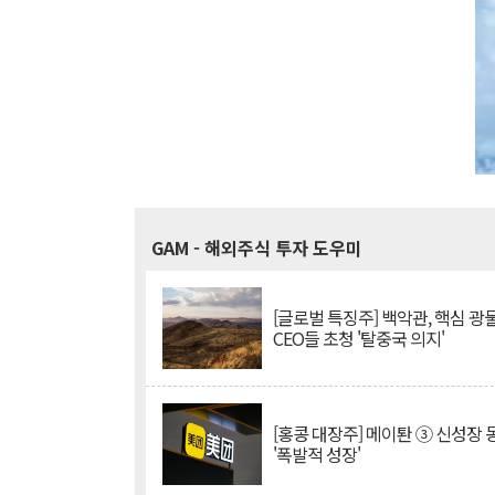
GAM
- 해외주식 투자 도우미
[글로벌 특징주] 백악관, 핵심 광
CEO들 초청 '탈중국 의지'
[홍콩 대장주] 메이퇀 ③ 신성장
'폭발적 성장'