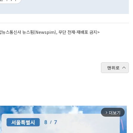
뉴스통신사 뉴스핌(Newspim), 무단 전재-재배포 금지>
맨위로
더보기
arrow_forward_ios