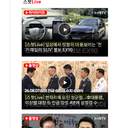
스팟
Live
[스팟Live] 일상에서 장점이 더 돋보이는 '전
기 패밀리 SUV' 볼보 EX90
[스팟Live] 한자리에 모인 장군들...李대통령,
이상렬 대장 등 진급 장성 4명에 삼정검 수치
직접 수여｜26.08.07 장성 진급·삼정검 수치
수여식