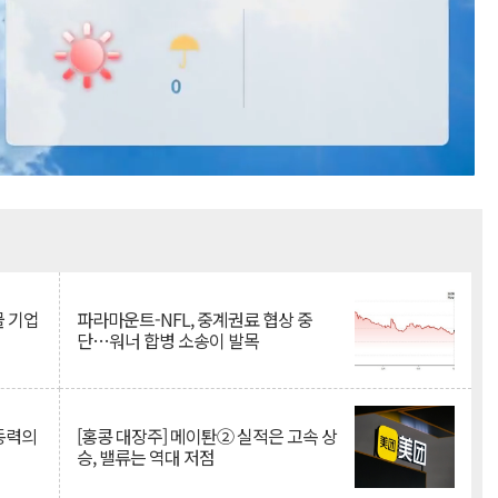
Mute
물 기업
파라마운트-NFL, 중계권료 협상 중
단…워너 합병 소송이 발목
 동력의
[홍콩 대장주] 메이퇀② 실적은 고속 상
승, 밸류는 역대 저점