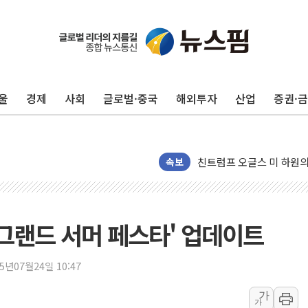
임대사업자, 등록임대 세제
대우건설, 50대 이강석 대
비츠로넥스텍, 한화에어로스
울
경제
사회
글로벌·중국
해외투자
산업
증권·
1410원대 내려간 환율, "
종합특검, '계엄 수용공간
친트럼프 오글스 미 하원의
"주식이야 코인이야"…연속
속보
에쓰씨엔지니어링, 큐니티와
애드포러스, 30억원 규모
롯데웰푸드, 2분기 영업익 8
 '그랜드 서머 페스타' 업데이트
이성윤 '호남 민심은 주석
나경원 의원 "장기보유 1
25년07월24일 10:47
李대통령, 규제합리화위 
가
가
한병도 "국민의힘, 말로만