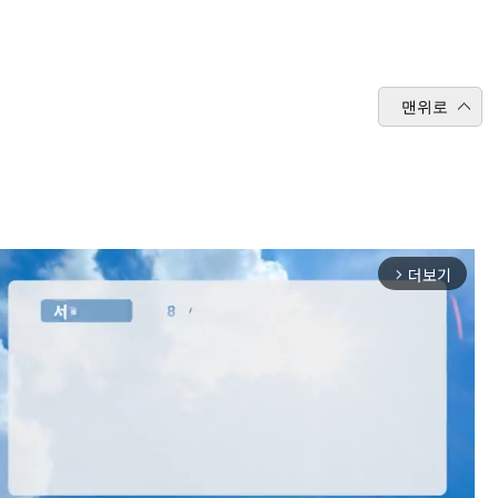
맨위로
더보기
arrow_forward_ios