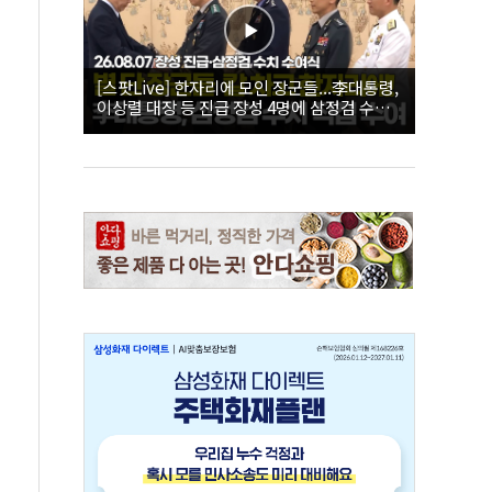
[스팟Live] 한자리에 모인 장군들...李대통령,
이상렬 대장 등 진급 장성 4명에 삼정검 수치
직접 수여｜26.08.07 장성 진급·삼정검 수치
수여식