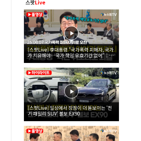
스팟
Live
[스팟Live] 李대통령 "국가폭력 피해자, 국가
가 치유해야…국가 책임 유효기간 없어"｜
26.08.07 국가폭력 피해자 위로 오찬
[스팟Live] 일상에서 장점이 더 돋보이는 '전
기 패밀리 SUV' 볼보 EX90