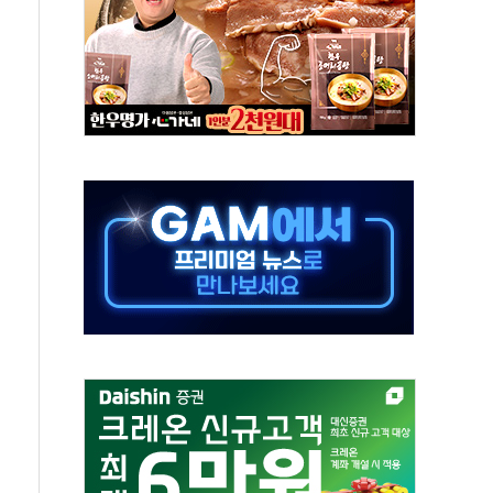
 온열질환자 2872명
 與 내부서 '총선·대선 직격탄' 우려
궤도'
지역 선포
입자…경찰, 현행범 체포