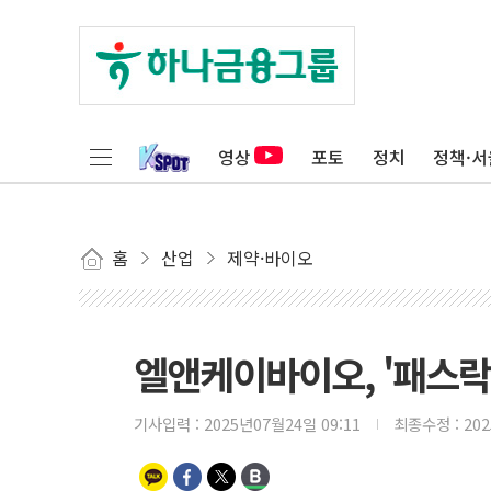
영상
포토
정치
정책·서
홈
산업
제약·바이오
엘앤케이바이오, '패스락-
기사입력 :
2025년07월24일 09:11
최종수정 :
20