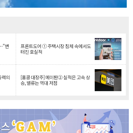
Mute
…"변
프론트도어 ① 주택시장 침체 속에서도
터진 호실적
 동력의
[홍콩 대장주] 메이퇀② 실적은 고속 상
승, 밸류는 역대 저점