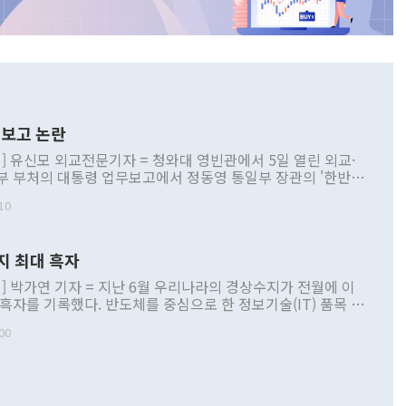
보고 논란
] 유신모 외교전문기자 = 청와대 영빈관에서 5일 열린 외교·
부 부처의 대통령 업무보고에서 정동영 통일부 장관의 '한반도
 구상'과 업무보고 발언이 논란을 빚고 있다. 이날 정 장관의
10
정부 내 조율을 거치지 않은 사안을 정책으로 추진하겠다고 공
는가 하면 사실 관계에 맞지 않은 설명도 있었다. 이재명 대통
로 신중을 기해 달라고 경고했고, 조현 외교부 장관은 '이상
지 최대 흑자
 근거한 비현실적 구상'이라는 비판을 내놨다. 그동안 정 장
책 관련 발언이 물의를 빚은 적은 여러 번 있지만 대통령과 유
] 박가연 기자 = 지난 6월 우리나라의 경상수지가 전월에 이
이 공개적으로 부정적 입장을 표명한 것은 이례적이다. 정 장
 흑자를 기록했다. 반도체를 중심으로 한 정보기술(IT) 품목 수
대북 접근법과 월권을 제어해야 한다는 목소리도 높아지고 있
간 상품수출이 처음으로 1000억달러를 넘어선 영향이다. [자
00
 따르
기자간담회를 하고 있다. [사진=통일부] 2026.07.23 ◆통일
 경상수지는 497억3000만달러 흑자로 집계됐다. 전월(386억
 넘어선 주장 정 장관은 이날 업무보고에서 '한반도 평화공존
)에 이어 두 달 연속 월간 기준 역대 최대 기록을 갈아치웠다.
 설명하면서 이재명 정부 2년차 핵심 과제로 상호 존중·평화
해 상반기 누적 경상수지 흑자는 1910억1000만달러를 기록
·핵 없는 한반도 등 3대 기본 방향을 제시했다. 정 장관은 "대