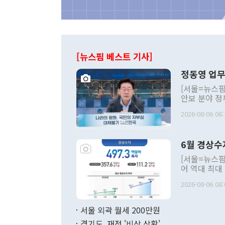
[뉴스핌 베스트 기사]
정동영 업무
[서울=뉴스핌
안보 분야 정
평화공존 발전
2026-08-06 06:
발언 중에는 
언한 것이 있
령은 공개적으
6월 경상수
주의적 희망에
관의 대북 정
[서울=뉴스핌
관 부처 장관
어 역대 최대
관의 무리한 
출 호조로 월
다. [정동영 통일부 장관이 지난달 23일 오후 서울 종로구 정부서울청사에
2026-08-06 08:
료=한국은행] 한국은행이 6일 발표한 '2026년 6월 국제수지(잠정)'에
서 취임 1주년 
면 지난 6월
부 장관 권한
1000만달러
서울 외곽 월세 200만원
발전 구상'을
이에 따라 올
적 갈등 해결
경기도, 재정 '비상 상황'