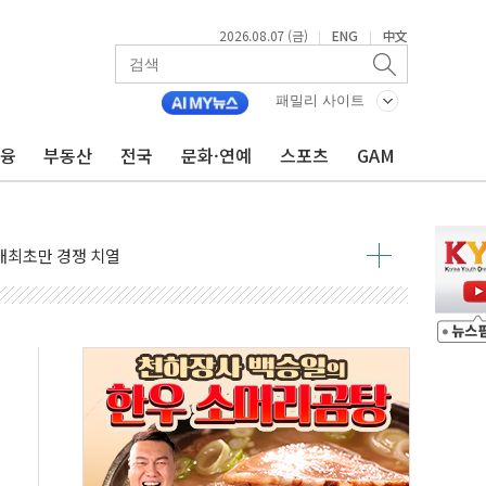
2026.08.07 (금)
ENG
中文
|
|
정책 아냐" 해명
~9일 최대 100mm 호우
패밀리 사이트
결… 수니파 국가들의 새 안보 협력 구도
금융
부동산
전국
문화·연예
스포츠
GAM
비온 59㎡ 18억원대
-서울시 '정책 엇박자'
생애최초만 경쟁 치열
래·ETF 매수에도 고유가·금리·입법 지연 '삼중 부담'
...석유·가스주 올랐지만 빈그룹이 상쇄
총수요 104.3GW 기록
 위기 고조되는 또 다른 중동 화약고
름나기 [뉴스핌 줌인]
 실시