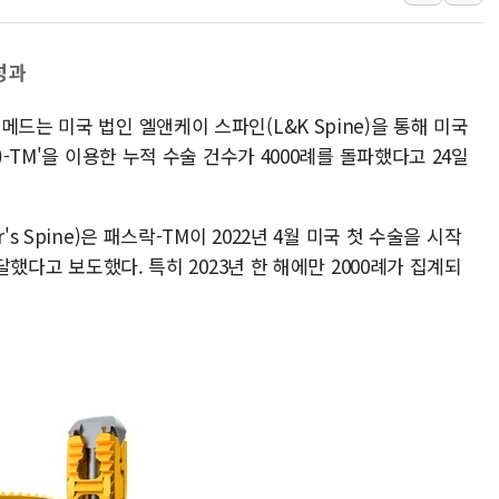
40.2도 찍은 서울 등 폭염중대경보 해제…누적
"文정부 악몽 재현 안돼"...李 부동산 세제안에
성과
신세계사이먼 '대구 프리미엄 아울렛' 건립 '본
드는 미국 법인 엘앤케이 스파인(L&K Spine)을 통해 미국
李대통령, 호우 피해 경북 안동·의성 특별재난
)-TM'을 이용한 누적 수술 건수가 4000례를 돌파했다고 24일
'변기 수리' 집주인에게 흉기 휘두른 30대 세
워트, 상반기 영업이익 30억원
s Spine)은 패스락-TM이 2022년 4월 미국 첫 수술을 시작
도달했다고 보도했다. 특히 2023년 한 해에만 2000례가 집계되