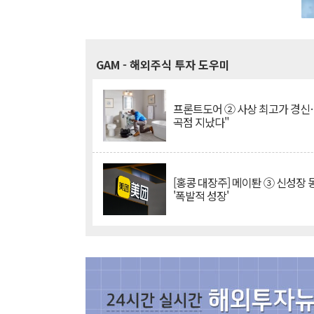
GAM
- 해외주식 투자 도우미
프론트도어 ② 사상 최고가 경신
곡점 지났다"
[홍콩 대장주] 메이퇀 ③ 신성장
'폭발적 성장'