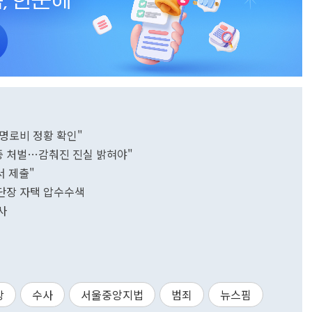
구명로비 정황 확인"
중 처벌…감춰진 진실 밝혀야"
서 제출"
사단장 자택 압수수색
사
장
수사
서울중앙지법
범죄
뉴스핌