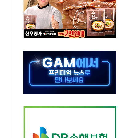
하는 '선봉'의 대민 봉사
미사일 1발 발사… 올해 10번째·42일 만 도발
 새 안보 위기… 반군·마약카르텔이 습득해 전투 활용
어선 구조
무해한 표면 부식 물질"
분만에 진화...외국인 노동자 숨져