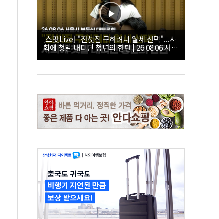
[스팟Live] "전셋집 구하려다 월세 선택"...사
회에 첫발 내디딘 청년의 한탄 | 26.08.06 서울
시 부동산 대토론회