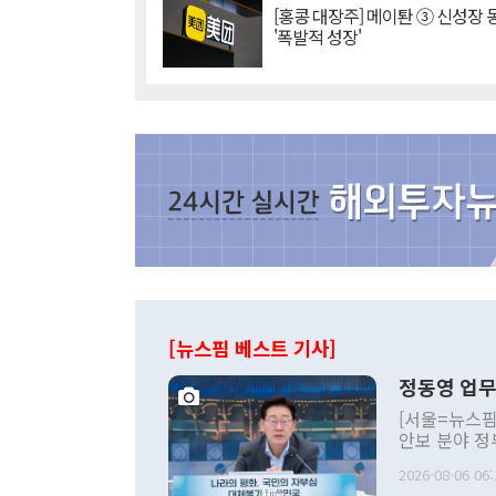
[홍콩 대장주] 메이퇀 ③ 신성장
'폭발적 성장'
[뉴스핌 베스트 기사]
정동영 업무
[서울=뉴스핌
안보 분야 정
평화공존 발전
2026-08-06 06:
발언 중에는 