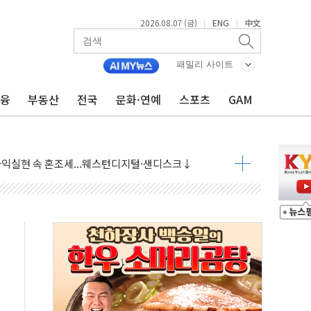
2026.08.07 (금)
ENG
中文
|
|
 상승… "2분기 기업 순이익 21% 증가" 전망
 나토 회원국 공격 검토… 거짓 깃발 작전"
패밀리 사이트
재회…로봇·AI 데이터센터·모빌리티 구체화
금융
부동산
전국
문화·연예
스포츠
GAM
·아이온큐·도어대시↑ VS 샌디스크·피그마·앱러빈↓
 반대…상법·자본시장법 개정 논의"
 차익실현 속 혼조세...웨스턴디지털·샌디스크↓
에 긴급 안보 점검회의
호르무즈 재개방 기대에 강세
조까지, 상승...호실적 보고 기업 상승세 뚜렷
인 '사파리' 공격… 시민들 공포감 극대화 전략
' 임시 주총 기대감에 홀로 상한가…마진 잔액은 사상 최고
버리지 위험수위…숨은 차입이 더 큰 변수"
대응 1단계 진압 중
야, 경쟁상대 中과 비교해야"