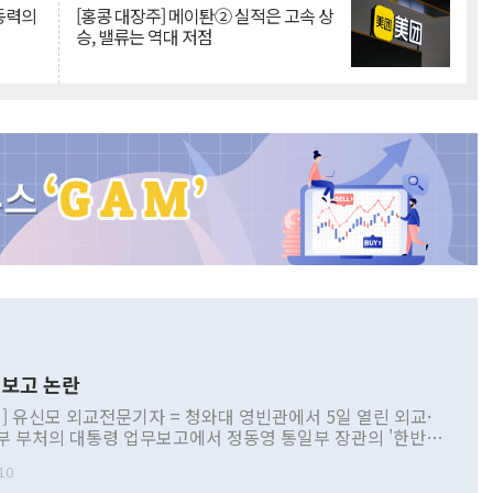
 동력의
[홍콩 대장주] 메이퇀② 실적은 고속 상
승, 밸류는 역대 저점
보고 논란
] 유신모 외교전문기자 = 청와대 영빈관에서 5일 열린 외교·
부 부처의 대통령 업무보고에서 정동영 통일부 장관의 '한반도
 구상'과 업무보고 발언이 논란을 빚고 있다. 이날 정 장관의
10
정부 내 조율을 거치지 않은 사안을 정책으로 추진하겠다고 공