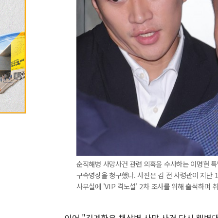
순직해병 사망사건 관련 의혹을 수사하는 이명현 특
구속영장을 청구했다. 사진은 김 전 사령관이 지난 
사무실에 'VIP 격노설' 2차 조사를 위해 출석하며 
이어 "김계환은 채상병 사망 사건 당시 해병