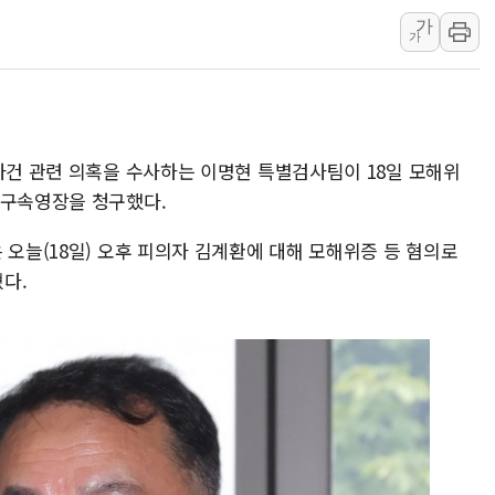
가
해군 1함대 창설 80주년…지역과 함께
가
[3보] 북, 원산서 동해로 단거리 탄도
우크라 드론 전술, 중남미 콜롬비아에
동해해경, 독도 해상서 부유물 감긴 
주한미군 "오산기지 누출, 백린 아닌 
사건 관련 의혹을 수사하는 이명현 특별검사팀이 18일 모해위
구미 폐염산처리업체서 불 2시간30여
 구속영장을 청구했다.
 오늘(18일) 오후 피의자 김계환에 대해 모해위증 등 혐의로
다.