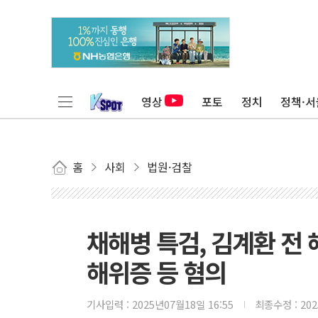
영상
포토
정치
정책·서
홈
사회
법원·검찰
채해병 특검, 김계환 전 
해위증 등 혐의
기사입력 :
2025년07월18일 16:55
최종수정 :
20