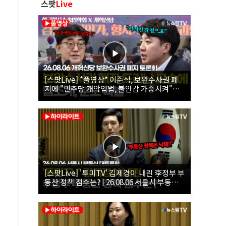
스팟
Live
[스팟Live] *풀영상* 이준석, 보완수사권 폐
지에 "민주당 개악입법, 불안감 가중시켜"｜
26.08.06 개혁신당 보완수사권 폐지 토론회
[스팟Live] '투미TV' 김제경이 내린 李정부 부
동산 정책 점수는? | 26.08.06 서울시 부동산
대토론회