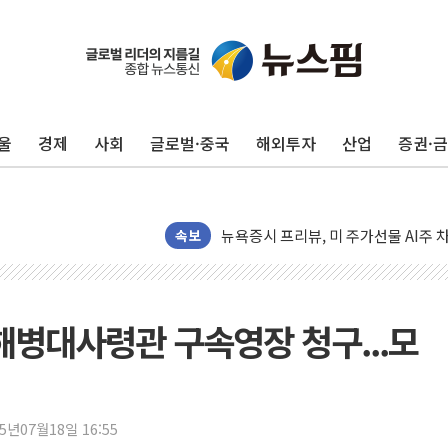
유럽증시, 견조한 실적 소화하며 대부분
리투아니아 국방 "러, 우크라 드론으로
구광모, 내주 실리콘밸리서 젠슨 황 
울
경제
사회
글로벌·중국
해외투자
산업
증권·
뉴욕증시 개장 전 특징주...모더나
김정관 장관 "영업이익 N% 성과급
뉴욕증시 프리뷰, 미 주가선물 AI주
청와대, 북한 단거리 탄도미사일 발사
속보
금값 7주 만에 최고…美 고용 둔화·
[인도증시] 중동 긴장 완화에 실적 호
러, 1인칭시점 드론으로 우크라 민간
해병대사령관 구속영장 청구...모
[베트남 증시] 지수 하락 속 'DGC
'월가의 황제' 다이먼 "금융시장 레
양주 섬유염색공장서 화재 1명 중상…
25년07월18일 16:55
김정관 산업부 장관 "주 52시간 손봐