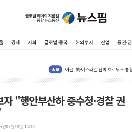
이란, 오만과 호르무즈 해협 재개방 합
[민주 당권주자 일정] 송영길·정청래·김
李대통령, 오늘 부동산 정책 점검 2
울
경제
사회
글로벌·중국
해외투자
산업
증권·
[오늘의 정치일정] 8월 7일(금)
[오늘의 국회일정] 상임위·세미나·기자
이란, 美·이스라엘 선박 호르무즈 통항
유럽증시, 견조한 실적 소화하며 대부분
속보
리투아니아 국방 "러, 우크라 드론으로
구광모, 내주 실리콘밸리서 젠슨 황 
뉴욕증시 개장 전 특징주...모더나
보자 "행안부산하 중수청·경찰 권
김정관 장관 "영업이익 N% 성과급
"
뉴욕증시 프리뷰, 미 주가선물 AI주
청와대, 북한 단거리 탄도미사일 발사
25년07월18일 15:18
금값 7주 만에 최고…美 고용 둔화·