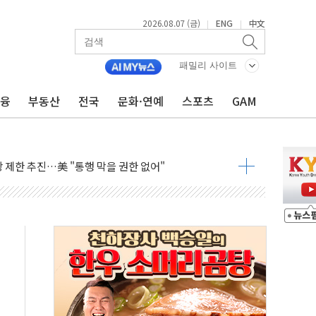
2026.08.07 (금)
ENG
中文
|
|
의 막바지.."美와 직접 협상 없어"
민석 후보 - 8월 7일
패밀리 사이트
차 회의…주택 공급 대책 막바지 조율할 듯
금융
부동산
전국
문화·연예
스포츠
GAM
회견·주요 정당 - 8월 7일
 제한 추진…美 "통행 막을 권한 없어"
 상승… "2분기 기업 순이익 21% 증가" 전망
 나토 회원국 공격 검토… 거짓 깃발 작전"
재회…로봇·AI 데이터센터·모빌리티 구체화
·아이온큐·도어대시↑ VS 샌디스크·피그마·앱러빈↓
 반대…상법·자본시장법 개정 논의"
 차익실현 속 혼조세...웨스턴디지털·샌디스크↓
에 긴급 안보 점검회의
호르무즈 재개방 기대에 강세