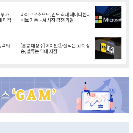
뇌부 개
마이크로소프트, 인도 최대 데이터센터
에 타격
허브 가동…AI 시장 경쟁 가열
 동력의
[홍콩 대장주] 메이퇀② 실적은 고속 상
승, 밸류는 역대 저점