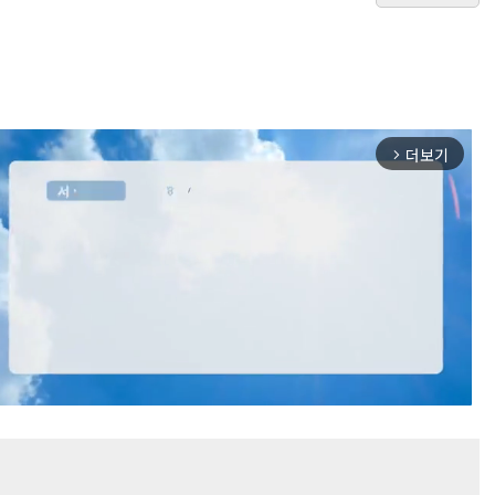
더보기
arrow_forward_ios
Mute