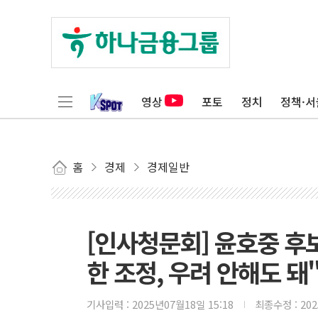
영상
포토
정치
정책·서
홈
경제
경제일반
[인사청문회] 윤호중 후
한 조정, 우려 안해도 돼
기사입력 :
2025년07월18일 15:18
최종수정 :
20