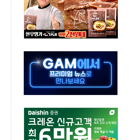
조까지, 상승...호실적 보고 기업 상승세 뚜렷
인 '사파리' 공격… 시민들 공포감 극대화 전략
' 임시 주총 기대감에 홀로 상한가…마진 잔액은 사상 최고
버리지 위험수위…숨은 차입이 더 큰 변수"
대응 1단계 진압 중
야, 경쟁상대 中과 비교해야"