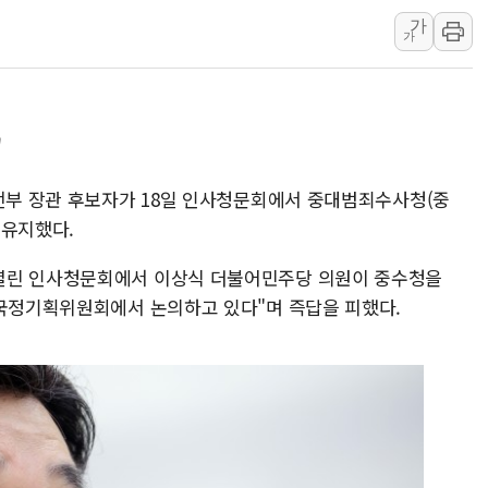
가
[인도증시] 중동 긴장 완화에 실적 호
가
러, 1인칭시점 드론으로 우크라 민간
[베트남 증시] 지수 하락 속 'DGC
'월가의 황제' 다이먼 "금융시장 레
"
양주 섬유염색공장서 화재 1명 중상…
김정관 산업부 장관 "주 52시간 손봐
안전부 장관 후보자가 18일 인사청문회에서 중대범죄수사청(중
 유지했다.
열린 인사청문회에서 이상식 더불어민주당 의원이 중수청을
"국정기획위원회에서 논의하고 있다"며 즉답을 피했다.