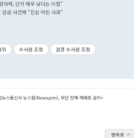
원자력, 단가 매우 낮다는 이점"
 감금 사건에 "진심 어린 사과"
정위
수사권 조정
검경 수사권 조정
뉴스통신사 뉴스핌(Newspim), 무단 전재-재배포 금지>
맨위로