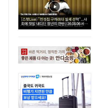
[스팟Live] "전셋집 구하려다 월세 선택"...사
회에 첫발 내디딘 청년의 한탄 | 26.08.06 서울
시 부동산 대토론회