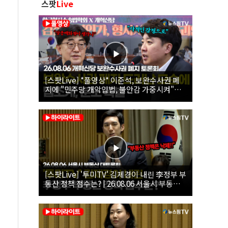
스팟
Live
[스팟Live] *풀영상* 이준석, 보완수사권 폐
지에 "민주당 개악입법, 불안감 가중시켜"｜
26.08.06 개혁신당 보완수사권 폐지 토론회
[스팟Live] '투미TV' 김제경이 내린 李정부 부
동산 정책 점수는? | 26.08.06 서울시 부동산
대토론회