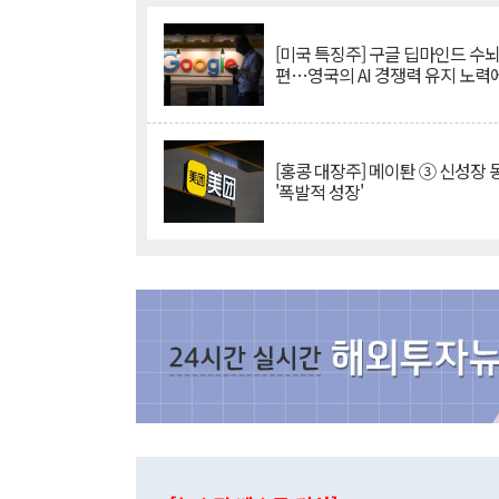
[미국 특징주] 구글 딥마인드 수
편…영국의 AI 경쟁력 유지 노력
[홍콩 대장주] 메이퇀 ③ 신성장
'폭발적 성장'