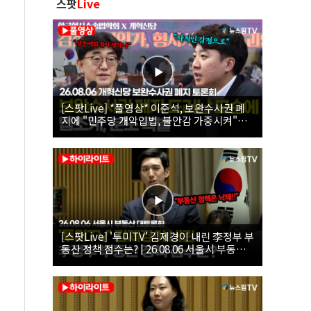
스팟
Live
[스팟Live] *풀영상* 이준석, 보완수사권 폐
지에 "민주당 개악입법, 불안감 가중시켜"｜
26.08.06 개혁신당 보완수사권 폐지 토론회
[스팟Live] '투미TV' 김제경이 내린 李정부 부
동산 정책 점수는? | 26.08.06 서울시 부동산
대토론회