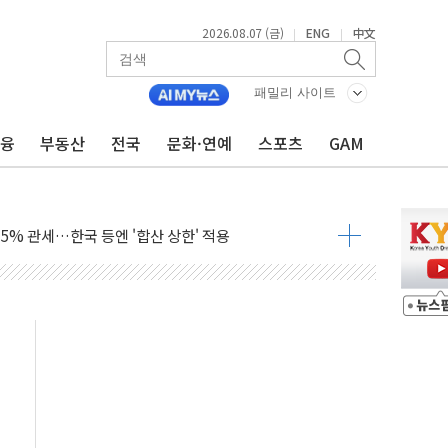
2026.08.07 (금)
ENG
中文
|
|
패밀리 사이트
금융
부동산
전국
문화·연예
스포츠
GAM
래블카드'…휴가철 넘어 장기 고객 묶는다
델 발탁… 부산 광안서 약국 팝업스토어 운영
5% 관세…한국 등엔 '합산 상한' 적용
미 국채금리·달러 동반 상승…시장, 美 고용지표 촉각
단' 행정명령 서명…출생시민권 제한 재시동
"…군수품 부족설 일축 "막대한 무기 보유"
 방어…다음 과제는 '외형 확대'
택자 귀환 조짐에 전월세시장 '긴장'
…맞교환·재매수·다운사이징 '저울질'
협 통항 제한 검토에 유가 3% 급등…금값 보합