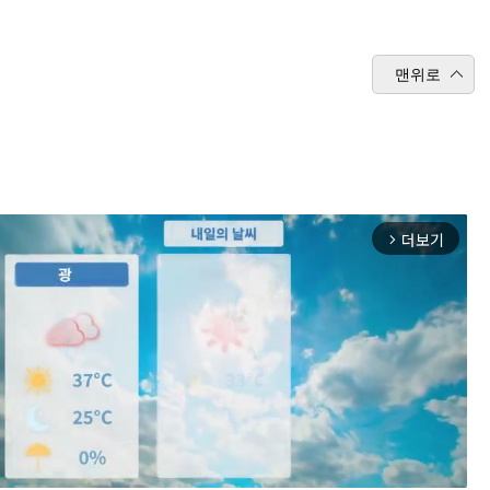
맨위로
더보기
arrow_forward_ios