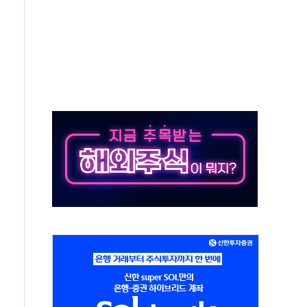
락…다우 5거래일 랠리 '마침표'
개방 합의 막바지.."美와 직접 협상 없어"
청래·김민석 후보 - 8월 7일
산정책 2차 점검회의…주택 공급 대책 막바지 조율
나·기자회견·주요 정당 - 8월 7일
즈 통항 제한 추진…美 "통행 막을 권한 없어"
 대부분 상승… "2분기 기업 순이익 21% 증가" 전망
드론으로 나토 회원국 공격 검토… 거짓 깃발 작전"
슨 황 재회…로봇·AI 데이터센터·모빌리티 구체화