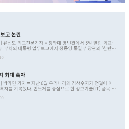
보고 논란
] 유신모 외교전문기자 = 청와대 영빈관에서 5일 열린 외교·
부 부처의 대통령 업무보고에서 정동영 통일부 장관의 '한반도
 구상'과 업무보고 발언이 논란을 빚고 있다. 이날 정 장관의
10
정부 내 조율을 거치지 않은 사안을 정책으로 추진하겠다고 공
는가 하면 사실 관계에 맞지 않은 설명도 있었다. 이재명 대통
로 신중을 기해 달라고 경고했고, 조현 외교부 장관은 '이상
지 최대 흑자
 근거한 비현실적 구상'이라는 비판을 내놨다. 그동안 정 장
책 관련 발언이 물의를 빚은 적은 여러 번 있지만 대통령과 유
] 박가연 기자 = 지난 6월 우리나라의 경상수지가 전월에 이
이 공개적으로 부정적 입장을 표명한 것은 이례적이다. 정 장
 흑자를 기록했다. 반도체를 중심으로 한 정보기술(IT) 품목 수
대북 접근법과 월권을 제어해야 한다는 목소리도 높아지고 있
간 상품수출이 처음으로 1000억달러를 넘어선 영향이다. [자
00
 따르
기자간담회를 하고 있다. [사진=통일부] 2026.07.23 ◆통일
 경상수지는 497억3000만달러 흑자로 집계됐다. 전월(386억
 넘어선 주장 정 장관은 이날 업무보고에서 '한반도 평화공존
)에 이어 두 달 연속 월간 기준 역대 최대 기록을 갈아치웠다.
 설명하면서 이재명 정부 2년차 핵심 과제로 상호 존중·평화
해 상반기 누적 경상수지 흑자는 1910억1000만달러를 기록
·핵 없는 한반도 등 3대 기본 방향을 제시했다. 정 장관은 "대
지 흑자를 견인한 것은 상품수지다. 6월 상품수지는 478억
언어는 멈춰야 한다"면서 주적 용어 대체를 주장했다. 지난 25
 흑자를 기록하며 전월에 이어 역대 최대를 다시 썼다. 국제수