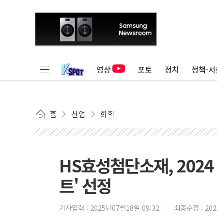
영상
포토
정치
정책·서
홈
산업
화학
HS효성첨단소재, 2024 
트' 선정
기사입력 :
2025년07월18일 09:32
최종수정 :
20