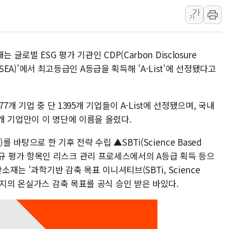
뉴욕증시, 유가·금리 부담에 하
가
이란, 오만과 호르무즈 해협 재
가
[민주 당권주자 일정] 송영길·정
李대통령, 오늘 오후 2시 부동
글로벌 ESG 평가 기관인 CDP(Carbon Disclosure
[오늘의 정치일정] 8월 7일(금)
(SEA)'에서 최고등급인 A등급을 획득해 'A-List'에 선정됐다고
[오늘의 국회일정] 상임위·세미
이란, 美·이스라엘 선박 호르무
77개 기업 중 단 1395개 기업들이 A-List에 선정됐으며, 국내
유럽증시, 견조한 실적 소화하며
개 기업만이 이 명단에 이름을 올렸다.
리투아니아 국방 "러, 우크라 
구광모, 내주 실리콘밸리서 젠
탕으로 한 기후 전략 수립 ▲SBTi(Science Based
승인 ▲신규 평가 항목인 리스크 관리 프로세스에서의 A등급 획득 등으
소재는 '과학기반 감축 목표 이니셔티브(SBTi, Science
2030년까지의 온실가스 감축 목표를 공식 승인 받은 바있다.