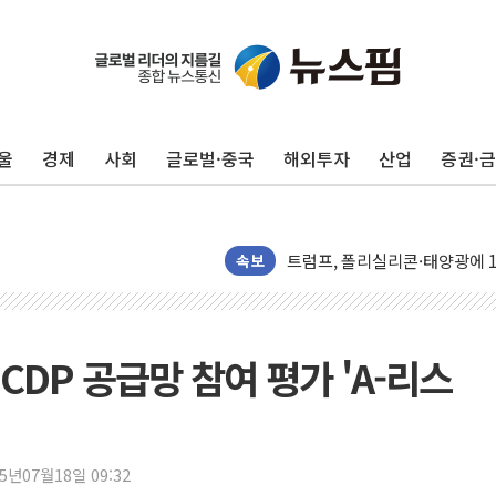
울
경제
사회
글로벌·중국
해외투자
산업
증권·
카드사 고객 유입 창구 된 '트
제나벨, 배우 공승연 브랜드 모
트럼프, 폴리실리콘·태양광에 1
속보
[채권/외환] 국제유가 급등에 
트럼프, '원정출산 시민권 차
트럼프 "이란전 조만간 끝날 것
CDP 공급망 참여 평가 'A-리스
현대리바트, 원가 개선으로 실적
"세금 부담 덜자"…비거주 1주
세금 부담 커진 고가 1주택자
[금/유가] 이란의 호르무즈 해
25년07월18일 09:32