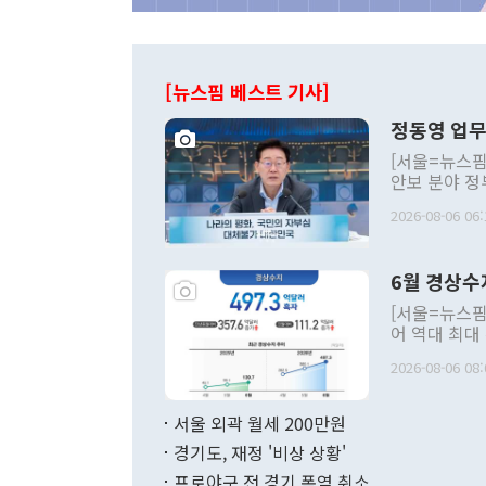
[뉴스핌 베스트 기사]
정동영 업무
[서울=뉴스핌
안보 분야 정
평화공존 발전
2026-08-06 06:
발언 중에는 
언한 것이 있
령은 공개적으
6월 경상수
주의적 희망에
관의 대북 정
[서울=뉴스핌
관 부처 장관
어 역대 최대
관의 무리한 
출 호조로 월
다. [정동영 통일부 장관이 지난달 23일 오후 서울 종로구 정부서울청사에
2026-08-06 08:
료=한국은행] 한국은행이 6일 발표한 '2026년 6월 국제수지(잠정)'에
서 취임 1주년 
면 지난 6월
부 장관 권한
1000만달러
서울 외곽 월세 200만원
발전 구상'을
이에 따라 올
적 갈등 해결
경기도, 재정 '비상 상황'
했다. 경상수
결과 혐오의 
9000만달러
프로야구 전 경기 폭염 취소