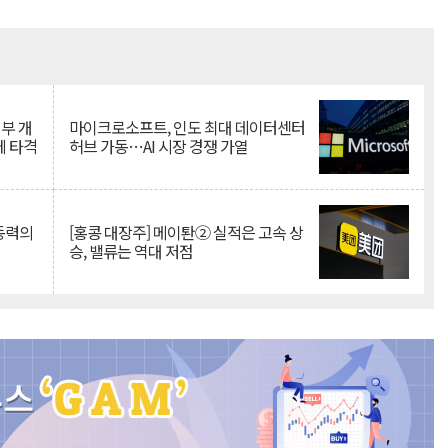
Mute
뇌부 개
마이크로소프트, 인도 최대 데이터센터
에 타격
허브 가동…AI 시장 경쟁 가열
 동력의
[홍콩 대장주] 메이퇀② 실적은 고속 상
승, 밸류는 역대 저점