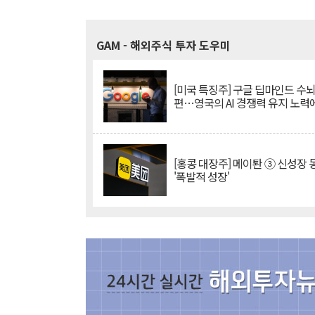
GAM
- 해외주식 투자 도우미
[미국 특징주] 구글 딥마인드 수
편…영국의 AI 경쟁력 유지 노력
[홍콩 대장주] 메이퇀 ③ 신성장
'폭발적 성장'