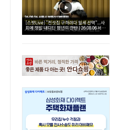
[스팟Live] "전셋집 구하려다 월세 선택"...사
회에 첫발 내디딘 청년의 한탄 | 26.08.06 서울
시 부동산 대토론회