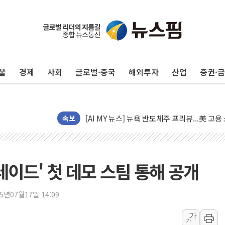
울
경제
사회
글로벌·중국
해외투자
산업
증권·
이란의 핵심 원유 수출항 '하르그섬', 최근 1
美 고용 쇼크에 엔화 장중 급등…시장은 "또 
[AI MY 뉴스] 뉴욕 반도체주 프리뷰...美 고
뉴욕증시 프리뷰, 美 고용 쇼크에 금리 인상 
속보
[종합] 美 7월 고용 2만3000명 감소 '쇼크'
[사진] 이슬람 수니파 3개국, 공동방위협정 
뉴욕증시 개장 전 특징주...아틀라시안·클
레이드' 첫 데모 스팀 통해 공개
보훈부, 미 DPAA와 MOU… "6·25 미군 실
트럼프 "금리 내려야"…파월 때와 달리 워시엔
25년07월17일 14:09
특정 정치인 측근 포항시 정책특보 내정설...포
가
가
李 "해남 태양광, 대한민국 다음 100년 밑거