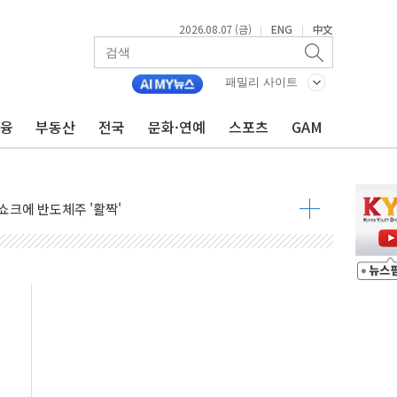
2026.08.07 (금)
ENG
中文
|
|
패밀리 사이트
금융
부동산
전국
문화·연예
스포츠
GAM
주일 이상 '올스톱'… 美 해상봉쇄 영향
개입했나" 촉각
용 쇼크에 반도체주 '활짝'
우려 후퇴…나스닥 선물 1%대 상승
…9월 금리 인상 기대 후퇴
체결
라우드플레어·태양광주↑ VS 트레이드데스크·웬디스↓
종자 7359명 끝까지 찾겠다"
 톤 낮춰
항시 '시끌'
름…수도권 집중 완화 전환점"