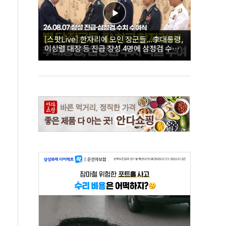
[스팟Live] 한자리에 모인 장군들...李대통령,
이상렬 대장 등 진급 장성 4명에 삼정검 수치
직접 수여｜26.08.07 장성 진급·삼정검 수치
수여식