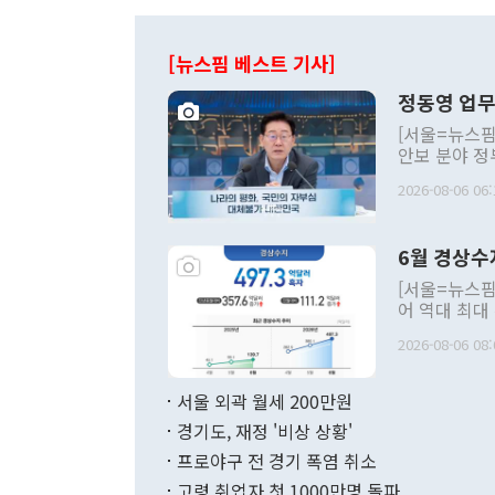
[뉴스핌 베스트 기사]
정동영 업무
[서울=뉴스핌
안보 분야 정
평화공존 발전
2026-08-06 06:
발언 중에는 
언한 것이 있
령은 공개적으
6월 경상수
주의적 희망에
관의 대북 정
[서울=뉴스핌
관 부처 장관
어 역대 최대
관의 무리한 
출 호조로 월
다. [정동영 통일부 장관이 지난달 23일 오후 서울 종로구 정부서울청사에
2026-08-06 08:
료=한국은행] 한국은행이 6일 발표한 '2026년 6월 국제수지(잠정)'에
서 취임 1주년 
면 지난 6월
부 장관 권한
1000만달러
서울 외곽 월세 200만원
발전 구상'을
이에 따라 올
적 갈등 해결
경기도, 재정 '비상 상황'
했다. 경상수
결과 혐오의 
9000만달러
프로야구 전 경기 폭염 취소
년간의 CVI
지 기준 상품
고령 취업자 첫 1000만명 돌파
무너졌다고도 