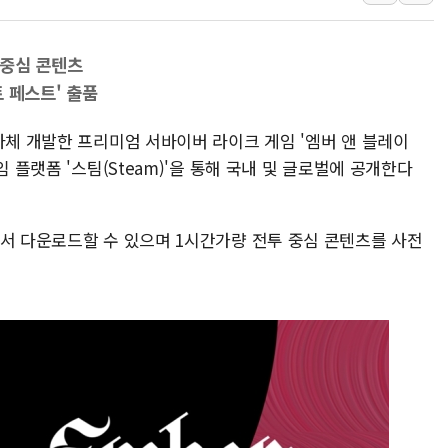
李 대통령, '6시간 마라톤 부동산 2차 회의'
트럼프, 中 겨냥 폴리실리콘 관세 15% 부과
 중심 콘텐츠
[사진] 빈살만과 에르도안의 만남
 페스트' 출품
이란와이어 "이란 최고지도자 위독…곧 사망
자체 개발한 프리미엄 서바이버 라이크 게임 '엠버 앤 블레이
남동발전, 해남군에 국내 최대 규모 400MW 
임 플랫폼 '스팀(Steam)'을 통해 국내 및 글로벌에 공개한다
[인도증시] 중동 불안 속 유가 상승에 소폭 하락
황희 '폐버스 청년주택' SNS 글 역풍에 "정
폭염 누그러지고 가뭄 숙지나...경북동해안권 8
에서 다운로드할 수 있으며 1시간가량 전투 중심 콘텐츠를 사전
사우디·튀르키예·파키스탄, '공동방위협정' 