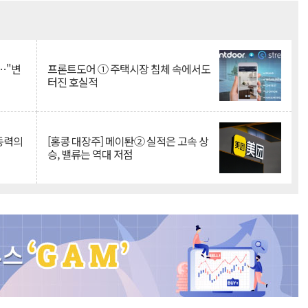
Mute
…"변
프론트도어 ① 주택시장 침체 속에서도
터진 호실적
 동력의
[홍콩 대장주] 메이퇀② 실적은 고속 상
승, 밸류는 역대 저점