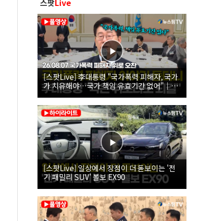
스팟
Live
[스팟Live] 李대통령 "국가폭력 피해자, 국가
가 치유해야…국가 책임 유효기간 없어"｜
26.08.07 국가폭력 피해자 위로 오찬
[스팟Live] 일상에서 장점이 더 돋보이는 '전
기 패밀리 SUV' 볼보 EX90