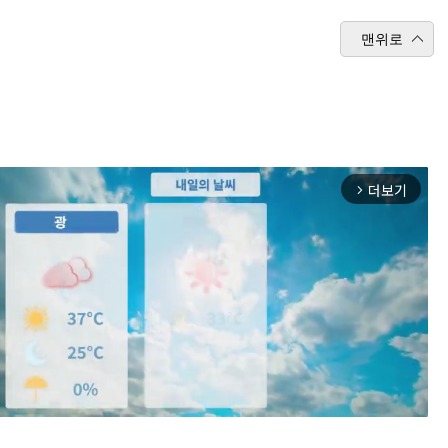
맨위로
더보기
arrow_forward_ios