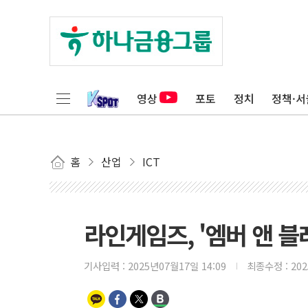
영상
포토
정치
정책·서
홈
산업
ICT
라인게임즈, '엠버 앤 블
기사입력 :
2025년07월17일 14:09
최종수정 :
20