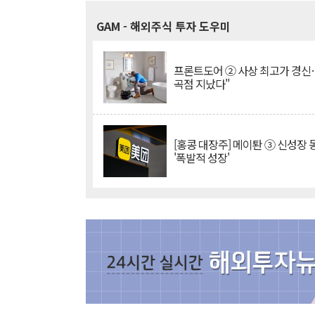
GAM
- 해외주식 투자 도우미
프론트도어 ② 사상 최고가 경신
곡점 지났다"
[홍콩 대장주] 메이퇀 ③ 신성장
'폭발적 성장'