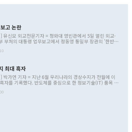
보고 논란
] 유신모 외교전문기자 = 청와대 영빈관에서 5일 열린 외교·
부 부처의 대통령 업무보고에서 정동영 통일부 장관의 '한반도
 구상'과 업무보고 발언이 논란을 빚고 있다. 이날 정 장관의
10
정부 내 조율을 거치지 않은 사안을 정책으로 추진하겠다고 공
는가 하면 사실 관계에 맞지 않은 설명도 있었다. 이재명 대통
로 신중을 기해 달라고 경고했고, 조현 외교부 장관은 '이상
지 최대 흑자
 근거한 비현실적 구상'이라는 비판을 내놨다. 그동안 정 장
책 관련 발언이 물의를 빚은 적은 여러 번 있지만 대통령과 유
] 박가연 기자 = 지난 6월 우리나라의 경상수지가 전월에 이
이 공개적으로 부정적 입장을 표명한 것은 이례적이다. 정 장
 흑자를 기록했다. 반도체를 중심으로 한 정보기술(IT) 품목 수
대북 접근법과 월권을 제어해야 한다는 목소리도 높아지고 있
간 상품수출이 처음으로 1000억달러를 넘어선 영향이다. [자
00
 따르
기자간담회를 하고 있다. [사진=통일부] 2026.07.23 ◆통일
 경상수지는 497억3000만달러 흑자로 집계됐다. 전월(386억
 넘어선 주장 정 장관은 이날 업무보고에서 '한반도 평화공존
)에 이어 두 달 연속 월간 기준 역대 최대 기록을 갈아치웠다.
 설명하면서 이재명 정부 2년차 핵심 과제로 상호 존중·평화
해 상반기 누적 경상수지 흑자는 1910억1000만달러를 기록
·핵 없는 한반도 등 3대 기본 방향을 제시했다. 정 장관은 "대
지 흑자를 견인한 것은 상품수지다. 6월 상품수지는 478억
언어는 멈춰야 한다"면서 주적 용어 대체를 주장했다. 지난 25
 흑자를 기록하며 전월에 이어 역대 최대를 다시 썼다. 국제수
D(완전하고 검증가능하며 되돌릴 수 없는 비핵화) 구도는 이미
수출은 1123억7000만달러로 전년 동월 대비 84.5% 증가하
했다. 또 "현 시점에서 흘러간 선(先)비핵화만 되뇌는 것은