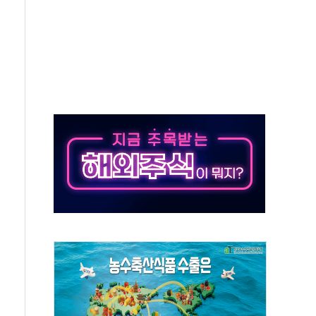
 주재… "전폭적 공급 확대·속도전 총력"
…美 태양광주 급등
해도 놀랍지 않아"
태양광 착공…여의도 1.6배 규모
...금융주 낙폭 커
부정책 아냐" 해명
~9일 최대 100mm 호우
체결… 수니파 국가들의 새 안보 협력 구도