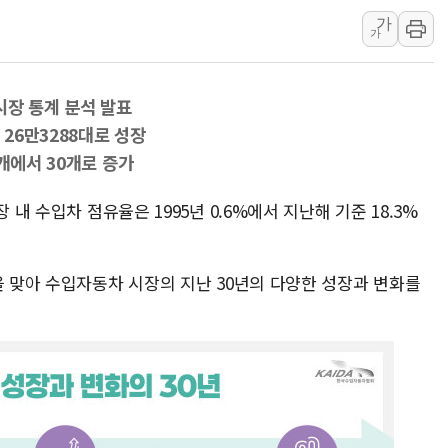
가
서울 중랑구 주택가서 흉기 난
가
李대통령 "결혼 때문에 손해 
여수 오동도 인근 해상서 모
시장 통계 분석 발표
추미애, '위안부' 피해자 기림
 26만3288대로 성장
인천 선재도 갯벌서 해루질 중
개에서 30개로 증가
인천서 말다툼 중 어머니 흉기
'화합' 꺼낸 김민석에 '뻔뻔
 내 수입차 점유율은 1995년 0.6%에서 지난해 기준 18.3%
을 맞아 수입자동차 시장의 지난 30년의 다양한 성장과 변화를