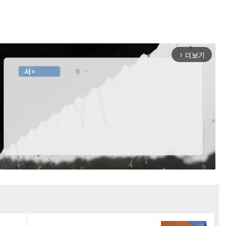
더보기
arrow_forward_ios
Mute