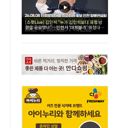
[스팟Live] 김민석 “누가 김민석보다 국정 방
향을 공유했나”…인천서 ‘대체불가’ 외쳤다 |
26.08.08 더불어민주당 당대표·최고위원 후
보 인천 합동연설회