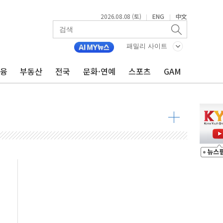
2026.08.08 (토)
ENG
中文
|
|
투입…고수온 양식장 복구·지원 '총력'
패밀리 사이트
산사태 주의보'...경북도, 호우 피해·통제구간 없어
금융
부동산
전국
문화·연예
스포츠
GAM
%p' 차 재역전 성공...金 45.42% vs 鄭 44.56%
·정청래·김민석 당대표 후보
 정청래에 승리...47.75% vs 42.08%
과 발표...김민석 47.75% 정청래 42.08%
표...김민석 45.09% 정청래 43.27% 송영길 11.63%
표...김민석 52.64% 정청래 39.89% 송영길 7.47%
0~8.14)
…공습 한계·탄약 부족 현실화
50㎜ 폭우…강원 동해안 강한 비 이어져
 환경미화원 수거차에 치여 사망