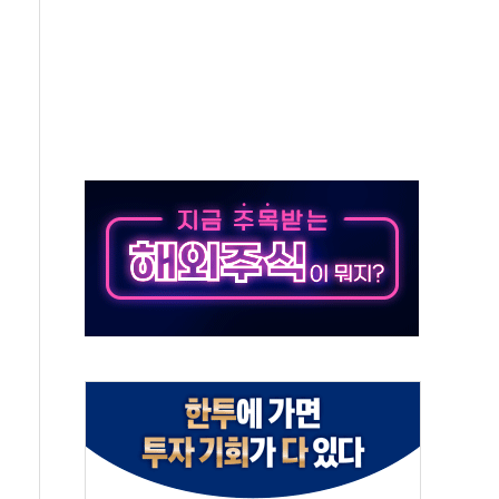
동…60대 남성 2명 숨져
보는 일 없게"…'결혼 페널티' 22개 과제 손본다
터보트 전복…1명 사망·1명 실종
의 날 참석..."국제적 시민 연대로 목소리 내야"
 실종 60대 나흘만에 숨진 채 발견
 살해 10대 아들 체포
' 받아친 정청래…제주 연설서 신경전 고조