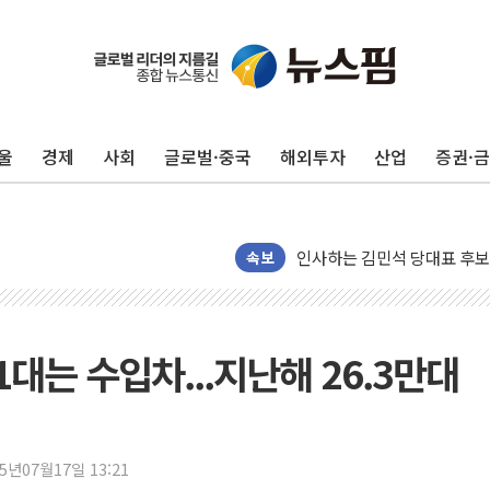
포항시 재난예산 40억 긴급 
울진·영덕 '호우특보'-포항 '
울
경제
사회
글로벌·중국
해외투자
산업
증권·
[종합] 김민석, 정청래에 '0.86
인천 합동연설회 나선 송영길
김민석, 2주차 제주·인천 경선서
인사하는 김민석 당대표 후보
속보
[속보] 민주, 제주·인천 경선 결
[속보] 민주, 인천 경선 결과 발
[속보] 민주, 제주 경선 결과 발
1대는 수입차...지난해 26.3만대
이번주 국내 주요 금융일정(8.1
美, 이란전 출구전략 만지작
강릉·동해·삼척 시간당 최대 
25년07월17일 13:21
폐기물 수거하다 참변…60대