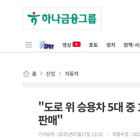
영상
포토
정치
정책·서
홈
산업
자동차
"도로 위 승용차 5대 중 
판매"
기사입력 :
2025년07월17일 13:22
최종수정 :
20