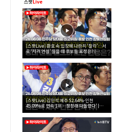
스팟
Live
[스팟Live] 환호 속 입장해 나란히 ‘찰칵’…서
로 ‘저격 연설’ 들을 때 후보들 표정은? |
26.08.08 더불어민주당 당대표·최고위원 후
보 인천 합동연설회
[스팟Live] 김민석 제주 52.64%·인천
45.09%로 연속 1위…정청래 따돌렸다’ |
26.08.08 더불어민주당 당대표·최고위원 후
보 인천 합동연설회