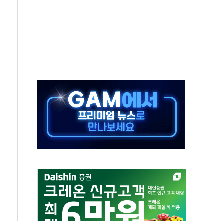
극기 거꾸로' 논란…이틀만에 철거
 예술·체육요원 최대 33% 감축
 역대 최대폭 감소한 9.4%↓…유통업계 양극화 심화
 특사'로 콜롬비아 대통령 취임식 참석
시간당 30mm 강한 비...호우 피해 없어
방…野 "청년 우롱 기괴" vs 與 "송구한 해프닝"