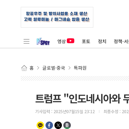
영상
포토
정치
정책·서
홈
글로벌·중국
특파원
트럼프 "인도네시아와 무역
기사입력 :
2025년07월15일 23:12
최종수정 :
20