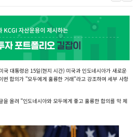
인천시 광복절 현수막 '태
병무청, 보충역 전면 손질…
홈플러스發 대형마트 판매,
윤준병·이해민 의원, '정부
'호우·산사태 주의보' 울진 
여야, 황희 '버스 하우스' 공
미국 대통령은 15일(현지 시간) 미국과 인도네시아가 새로운
이번 합의가 "모두에게 훌륭한 거래"라고 강조하며 세부 사항
글을 올려 "인도네시아와 모두에게 좋고 훌륭한 합의를 막 체