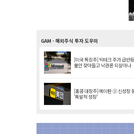
GAM
- 해외주식 투자 도우미
[미국 특징주] 빅테크 주가 급반등..
불안 잦아들고 낙관론 되살아나
[홍콩 대장주] 메이퇀 ③ 신성장
'폭발적 성장'