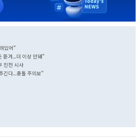
열려있어"
 뜯겨...더 이상 안돼"
부 진전 시사
추긴다...충돌 주의보"