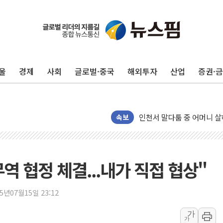
평택 진위면 공장서 질식사
포항 블루밸리 국가산단에 '
상주 낙동강 선착장 하류서 50
울
경제
사회
글로벌·중국
해외투자
산업
증권·
[종합] 김민석, 정청래에 누적 1
민주당 경북도당위원장에 오중
인천서 말다툼 중 어머니 살
김민석, 강원·대구·경북 경선서
속보
[속보] 민주, 강원·대구·경북 
[속보] 민주, 경북 경선 결과 
[속보] 민주, 대구 경선 결과 
 협정 체결...내가 직접 협상"
[속보] 민주, 강원 경선 결과 
정재헌 CEO, SKT 장기고
25년07월15일 23:12
최태원, 노소영에 9440억
가
가
하나금융, 명동 소상공인에 