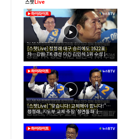
스팟
Live
[스팟Live] 정청래 대구 승리에도 1622표
차…강원·TK 경선 이긴 김민석 1위 수성 |
26.08.09 더불어민주당 당대표·최고위원 후
보 대구·경북 합동연설회
[스팟Live] “맞습니다! 교체해야 합니다!”…
정청래, 지도부 교체 주장 ‘정면돌파’ |
26.08.09 더불어민주당 당대표·최고위원 후
보 대구·경북 합동연설회