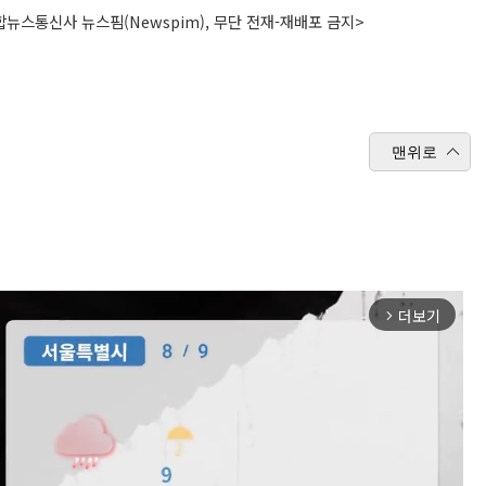
뉴스통신사 뉴스핌(Newspim), 무단 전재-재배포 금지>
맨위로
더보기
arrow_forward_ios