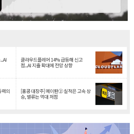
Mute
.AI
클라우드플레어 14% 급등해 신고
점...AI 지출 확대에 전망 상향
 동력의
[홍콩 대장주] 메이퇀② 실적은 고속 상
승, 밸류는 역대 저점