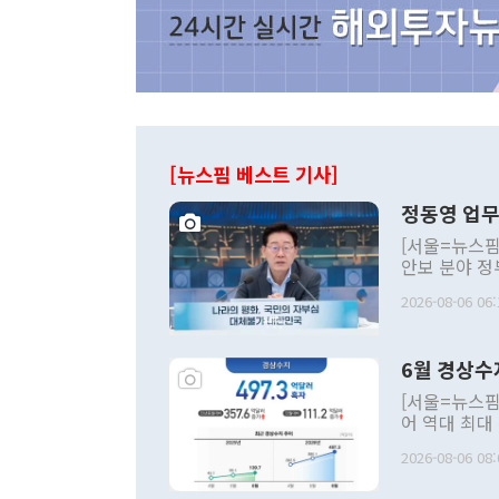
[뉴스핌 베스트 기사]
정동영 업무
[서울=뉴스핌
안보 분야 정
평화공존 발전
2026-08-06 06:
발언 중에는 
언한 것이 있
령은 공개적으
6월 경상수
주의적 희망에
관의 대북 정
[서울=뉴스핌
관 부처 장관
어 역대 최대
관의 무리한 
출 호조로 월
다. [정동영 통일부 장관이 지난달 23일 오후 서울 종로구 정부서울청사에
2026-08-06 08:
료=한국은행] 한국은행이 6일 발표한 '2026년 6월 국제수지(잠정)'에
서 취임 1주년 
면 지난 6월