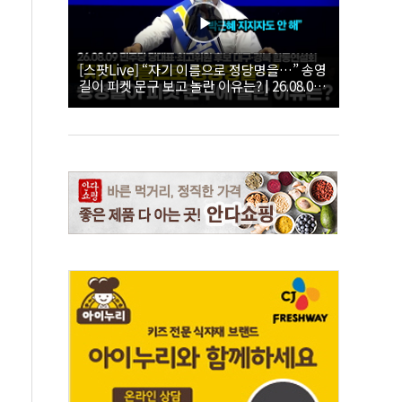
[스팟Live] “자기 이름으로 정당명을…” 송영
길이 피켓 문구 보고 놀란 이유는? | 26.08.09
더불어민주당 당대표·최고위원 후보 대구·경
북 합동연설회