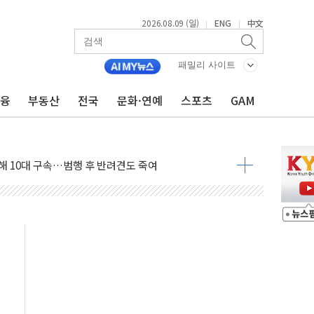
2026.08.09 (일)
ENG
中文
|
|
고 발생…작업자 1명 숨져
철강 AI융합실증센터' 들어선다
패밀리 사이트
대 숨진 채 발견...경찰, 조사 중
금융
부동산
전국
문화·연예
스포츠
GAM
.48%p 차 선두 유지...金 46.01% vs 鄭 44.53%
기 당선...합산득표율 68.63%
해 10대 구속…범행 후 반려견도 죽여
 정청래에 승리…金 48.54% vs 鄭 44.40%
경선 결과...김민석 48.54% 정청래 44.40%
발표...김민석 47.37% 정청래 45.71% 송영길 6.92%
발표...정청래 47.82% 김민석 46.35% 송영길 5.83%
발표...김민석 50.30% 정청래 41.94% 송영길 7.76%
객 400명 맞이…"마음 잇는 시간 되길"
 지급 확정되나…재상고 앞두고 막판 셈법
'행복상자' 전달