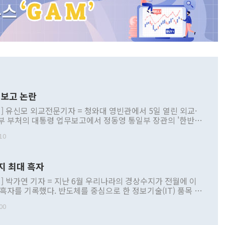
보고 논란
] 유신모 외교전문기자 = 청와대 영빈관에서 5일 열린 외교·
부 부처의 대통령 업무보고에서 정동영 통일부 장관의 '한반도
 구상'과 업무보고 발언이 논란을 빚고 있다. 이날 정 장관의
10
정부 내 조율을 거치지 않은 사안을 정책으로 추진하겠다고 공
는가 하면 사실 관계에 맞지 않은 설명도 있었다. 이재명 대통
로 신중을 기해 달라고 경고했고, 조현 외교부 장관은 '이상
지 최대 흑자
 근거한 비현실적 구상'이라는 비판을 내놨다. 그동안 정 장
책 관련 발언이 물의를 빚은 적은 여러 번 있지만 대통령과 유
] 박가연 기자 = 지난 6월 우리나라의 경상수지가 전월에 이
이 공개적으로 부정적 입장을 표명한 것은 이례적이다. 정 장
 흑자를 기록했다. 반도체를 중심으로 한 정보기술(IT) 품목 수
대북 접근법과 월권을 제어해야 한다는 목소리도 높아지고 있
간 상품수출이 처음으로 1000억달러를 넘어선 영향이다. [자
00
 따르
기자간담회를 하고 있다. [사진=통일부] 2026.07.23 ◆통일
 경상수지는 497억3000만달러 흑자로 집계됐다. 전월(386억