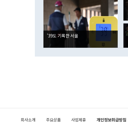
며 "정부 차
인의 해외투자
은 "그것은 
각각 증가했다
잘랐다. 정 
국인의 국내 
않았다는 점에
감소하며 전월
사합의 복원,
경신했다. 외
권이라는 지적
분기 말 만기
뒤 "여기 업
다. 내국인의
'39도 기록한 서울
부의 한 소식
다. eoyn2@
를 거쳐 결정
련 부처 장관
하고 대통령의
한 문제"라고 지적했다. 이재명 대통령이
외교 국방 등
2026.08.05 ◆시대착오적 접근, 대북 인식 오류 더욱 문제인 것은 정 장관
의 이같은 주
실과 다른 인
격히 변화하고
못하고 있다는
되뇌는 것은 
법을 호도하고
이나 미국은 
금까지의 북핵
회사소개
주요상품
사업제휴
개인정보취급방침
공하는 방식으
과 중유 제공