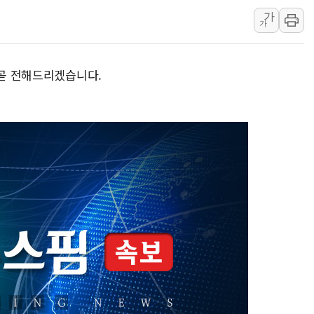
KCC, 실적은 주춤했지만
가
정점식 "사관학교 통합 정
가
장동혁 "李대통령 재판 
日, 아키타에 일본 최대 
 곧 전해드리겠습니다.
[종합] 李대통령 "취약계
트럼프, 워시 연준의장과
'40도 극한 폭염' 내일
[컨콜] LG유플러스, "파주
李대통령 "국민 체감 못 