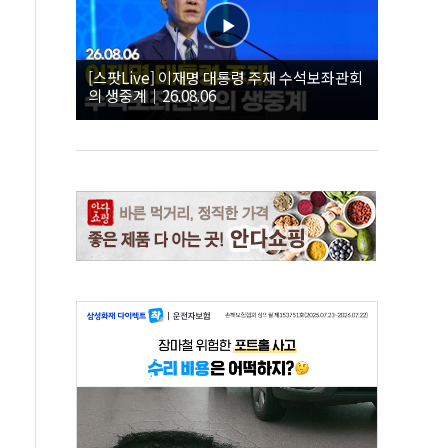
[스팟Live] 이재명 대통령 주재 수석보좌관회
의 생중계｜26.08.06