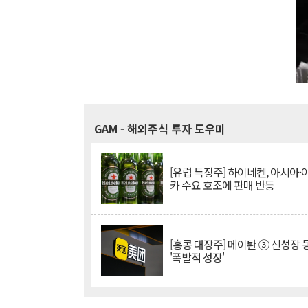
GAM
- 해외주식 투자 도우미
[유럽 특징주] 하이네켄, 아시아
카 수요 호조에 판매 반등
[홍콩 대장주] 메이퇀 ③ 신성장
'폭발적 성장'