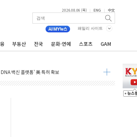
2026.08.06 (목)
ENG
中文
|
|
패밀리 사이트
 849억원…전년 比 22.3%↑
금융
부동산
전국
문화·연예
스포츠
GAM
영업익 1037억원…상반기 역대 최대
항공우주·방산으로 넓힌다
DNA 백신 플랫폼' 美 특허 확보
관 이전' 대응 '맞손'
↑…상승폭 커졌지만 고가주택 밀집된 강남·서초 둔화
압변압기 첫 공급...국가 전력망에 첫 입성
대대적 인상 계획...업계 파장 예고
업익 14.2% 감소…"온라인 사업으로 성장"
 투표' 요구...친청계 응집력 '희석' 전략 통할까
현대 테라타워 구리갈매' 공급