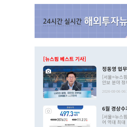
[뉴스핌 베스트 기사]
정동영 업무
[서울=뉴스핌
안보 분야 정
평화공존 발전
2026-08-06 06:
발언 중에는 
언한 것이 있
령은 공개적으
6월 경상수
주의적 희망에
관의 대북 정
[서울=뉴스핌
관 부처 장관
어 역대 최대
관의 무리한 