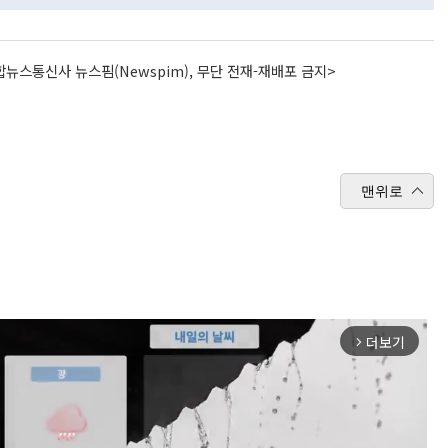
뉴스통신사 뉴스핌(Newspim), 무단 전재-재배포 금지>
맨위로
더보기
arrow_forward_ios