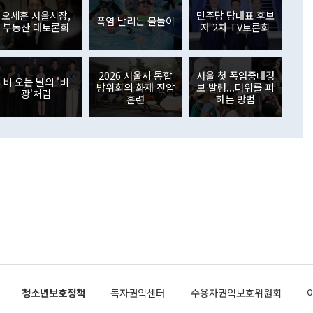
원에서 (참석을) 검토하고 있다"고 발언한 데 대해서도 조 장관
가 80억1000만달러, 외국인의 국내투자가 46억3000만달러
외교부의 몫"이라며 "아직 거기까지 진도가 나가지 않았다"고
오세훈 서울시장,
민주당 당대표 후보
. 증권투자에서는 외국인의 국내 주식 매도세가 이어졌다. 외
폭염 날리는 물놀이
부동산 대토론회
자 2차 TV토론회
장관이 이날 소개한 대북 구상과 설명은 정부 내 조율을 거치지
주식 투자는 차익실현 매도 등의 영향으로 316억1000만달러
서 문제가 있다. 특히 주적 표현 대체와 국호 사용, 9·19 군
(-310억5000만달러)에 이어 역대 최대 순매도 기록을 다시
 4자회담 추진 등은 통일부 장관이 결정할 사안이 아니어서 월
국인의 국내 채권투자는 세계국채지수(WGBI) 자금 유입에도
이 나오고 있다. 이 대통령은 정 장관의 업무보고를 듣고 난
도래 영향으로 증가 폭이 줄어든 52억9000만달러를 기록했
2026 서울시 통합
서울 첫 폭염중대경
무보고에 발표했다고 승인난 건 아니다"라고 재차 확인했다. 정
비 오는 날의 '비
 해외 증권투자는 주식을 중심으로 35억6000만달러 증가했
방위회의 화재 진압
보 발령...더위를 피
광'처럼
통은 "정 장관의 발언 내용은 대부분 국가안전보장회의(NSC)
newspim.com
훈련
하는 방법
된 사안이 아닌 정 장관의 개인적 생각에 가깝다"며 "안보 관
이 정부의 공식 정책이 아닌 사안을 추진하겠다고 업무보고를
 면전에서 '국군통수권자가 나서야 한다'고 주장한 것은 심각
 5일 청와대 영빈관에서 열린 통일
 외교 안보 부처 업무보고에서 발언하고 있다. [사진=청와대]
장이 현 시점에서 이미 참고가 될 수 없는 과거의 경험 또는 사
식에 기반하고 있다는 것이다. 정 장관이 주장하는 구상은 급
 있는 북한의 전략과 한반도 및 국제 정세를 전혀 반영하지
 비판이 제기되고 있다. 정 장관이 "흘러간 선(先)비핵화만
현실을 바꾸지 못한다"고 언급한 것은 지금까지의 대북 접근
 있다. 북핵 위기 발발 이후 지금까지 모든 핵 협상에서 한국
북한에 선비핵화를 공식적으로 요구한 적이 없기 때문이다. 지
 협상은 북한의 비핵화 조치에 한·미가 상응하는 대가를 제
로 이뤄졌다. 1994년 북·미 제네바 기본합의는 핵시설 동결
청소년보호정책
독자권익센터
수용자권익보호위원회
의 교환이었다. 2005년 9.19 공동성명도 북한의 비핵화 조치