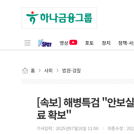
영상
포토
정치
정책·서
홈
사회
법원·검찰
[속보] 해병특검 "안보
료 확보"
기사입력 :
2025년07월10일 11:00
최종수정 :
20