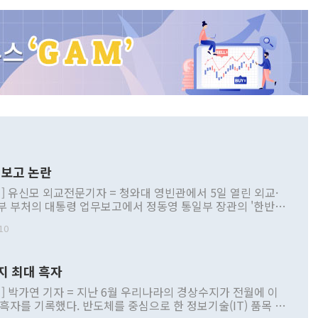
보고 논란
] 유신모 외교전문기자 = 청와대 영빈관에서 5일 열린 외교·
부 부처의 대통령 업무보고에서 정동영 통일부 장관의 '한반도
 구상'과 업무보고 발언이 논란을 빚고 있다. 이날 정 장관의
10
정부 내 조율을 거치지 않은 사안을 정책으로 추진하겠다고 공
는가 하면 사실 관계에 맞지 않은 설명도 있었다. 이재명 대통
로 신중을 기해 달라고 경고했고, 조현 외교부 장관은 '이상
지 최대 흑자
 근거한 비현실적 구상'이라는 비판을 내놨다. 그동안 정 장
책 관련 발언이 물의를 빚은 적은 여러 번 있지만 대통령과 유
] 박가연 기자 = 지난 6월 우리나라의 경상수지가 전월에 이
이 공개적으로 부정적 입장을 표명한 것은 이례적이다. 정 장
 흑자를 기록했다. 반도체를 중심으로 한 정보기술(IT) 품목 수
대북 접근법과 월권을 제어해야 한다는 목소리도 높아지고 있