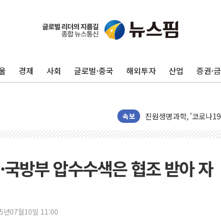
BGF리테일, 2분기 영업익
울
경제
사회
글로벌·중국
해외투자
산업
증권·
휴젤, 매출 2545억원·
포스코, 희귀가스 사업 
진원생명과학, '코로나19 
속보
경북도·대구시 '2차 공공기
서울 아파트값 0.26%
효성중공업, 덴마크에 초고
실·국방부 압수수색은 협조 받아 자
딥시크, AI 서비스 가격 
CJ프레시웨이, 2분기 영
초박빙 경선에 친명계 '추가
구리시 입주업종 확대…'
25년07월10일 11:00