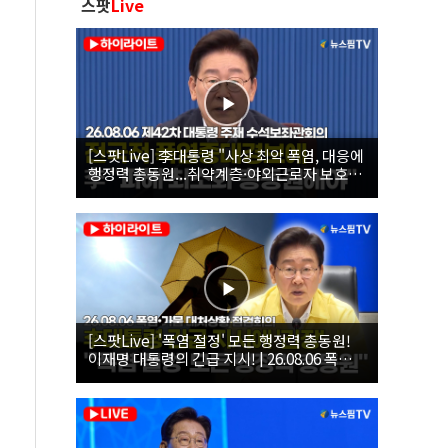
스팟
Live
[스팟Live] 李대통령 "사상 최악 폭염, 대응에
행정력 총동원...취약계층·야외근로자 보호에
힘써야"｜26.08.06 제42차 대통령 주재 수석
보좌관회의
[스팟Live] '폭염 절정' 모든 행정력 총동원!
이재명 대통령의 긴급 지시! | 26.08.06 폭염•
가뭄 대처상황 점검회의