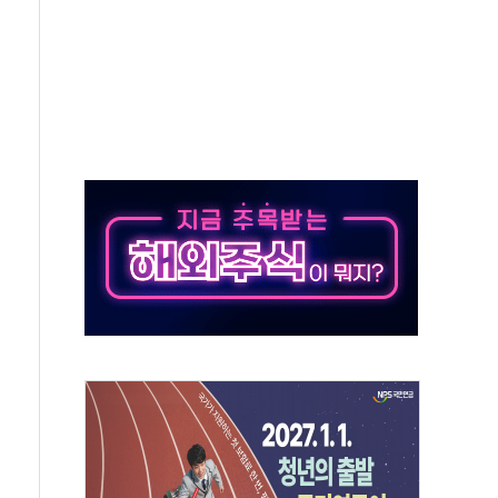
…'매출 절반' 실리콘 반등에 하반기 기대
치 프레임에 졸속 추진…'잼데믹' 안보까지 몰고 와"
재개해야 여론조사 51.9%…그것이 국민의 뜻"
규모의 AI 데이터센터 건설 추진
층 안부에 AI 활용…이주노동자 폭염 방치, 국격 훼손"
 수시 통화…독립성 논란 재점화
 절정…주말 주춤 후 다시 불볕더위
 AIDC 수익성 기대"
하는 정책은 무용…성역 없는 국정 개선 집행"