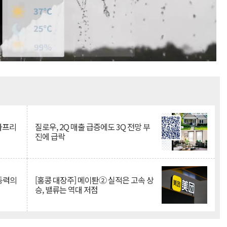
Mute
·아프리
질로우, 2Q 매출 급증에도 3Q 전망 부
진에 급락
 동력의
[홍콩 대장주] 메이퇀② 실적은 고속 상
승, 밸류는 역대 저점