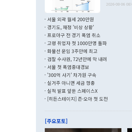
출 호조로 월
다. [정동영 통일부 장관이 지난달 23일 오후 서울 종로구 정부서울청사에
2026-08-06 08:
료=한국은행] 한국은행이 6일 발표한 '2026년 6월 국제수지(잠정)'에
서 취임 1주년 
면 지난 6월
부 장관 권한
1000만달러
서울 외곽 월세 200만원
발전 구상'을
이에 따라 올
적 갈등 해결
경기도, 재정 '비상 상황'
했다. 경상수
결과 혐오의 
9000만달러
프로야구 전 경기 폭염 취소
년간의 CVI
지 기준 상품
고령 취업자 첫 1000만명 돌파
무너졌다고도 
며 월간 기준
현실을 바꾸는
달러로 38.
화물선 운임 3주만에 최고
를 평화 체제
196.9% 급
검찰 수사권, 72년만에 막 내려
함께 4자 대
수출은 160
지만 이 대통
서울 첫 폭염중대경보
(18.6%) 
화공존 정책이
했다. 통관 기
'300억 사기' 차가원 구속
다"고 지적했
(16.4%)
투리가 잡혀 
실거주 아니면 세금 껑충
월(-10억9
쁜 상황이 초
증가와 유류할
실적 발표 앞둔 스페이스X
9·19 군사
기록했지만 
[히든스테이지] 즌·오아 첫 도전
"우리의 선의
로 전환됐다.
으로 약간의 의문
를 기록해 전
관은 업무보고
는 배당수입
주의에 근거한
줄면서 25억
[주요포토]
라며 "여러분
억1000만달
이 9월 러시
였던 올해 3