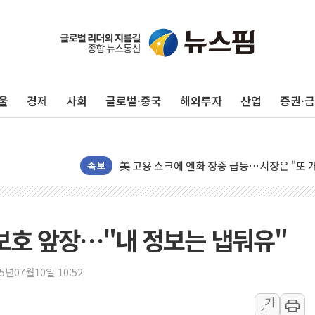
미 연준 매파 기세 꺾이나…고용 감소에 9월 
[종합] 이슬람 수니파 3국, '공동방위협정' 
울
경제
사회
글로벌·중국
해외투자
산업
증권·
트럼프, 백신·자폐증 행정명령 검토…"이르면
美 항소법원, 백악관 무도회장 공사 중단 명
이란 핵심 원유 수출항 '하르그섬', 최근 1주일
美 고용 쇼크에 엔화 장중 급등…시장은 "또 
속보
[AI MY 뉴스] 뉴욕 반도체주 프리뷰...美 고
뉴욕증시 프리뷰, 美 고용 쇼크에 금리 인상 
[종합] 美 7월 고용 2만3000명 감소 '쇼크'
 보호 앞장…"내 정보는 냅둬유"
[사진] 이슬람 수니파 3개국, 공동방위협정 
뉴욕증시 개장 전 특징주...아틀라시안·클
25년07월10일 10:52
보훈부, 미 DPAA와 MOU… "6·25 미군 실
가
가
트럼프 "금리 내려야"…파월 때와 달리 워시엔