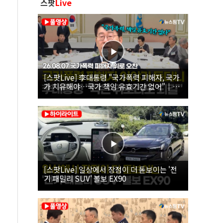
스팟
Live
[스팟Live] 李대통령 "국가폭력 피해자, 국가
가 치유해야…국가 책임 유효기간 없어"｜
26.08.07 국가폭력 피해자 위로 오찬
[스팟Live] 일상에서 장점이 더 돋보이는 '전
기 패밀리 SUV' 볼보 EX90