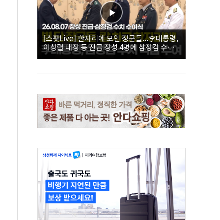
[스팟Live] 한자리에 모인 장군들...李대통령,
이상렬 대장 등 진급 장성 4명에 삼정검 수치
직접 수여｜26.08.07 장성 진급·삼정검 수치
수여식