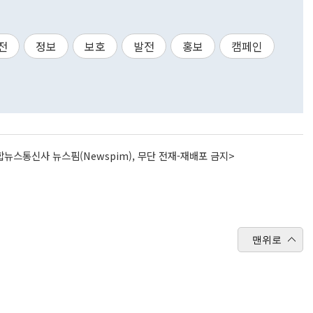
전
정보
보호
발전
홍보
캠페인
뉴스통신사 뉴스핌(Newspim), 무단 전재-재배포 금지>
맨위로