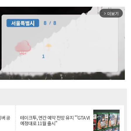
더보기
arrow_forward_ios
Mute
이버 공
테이크투, 연간 예약 전망 유지 "'GTA VI
예정대로 11월 출시"