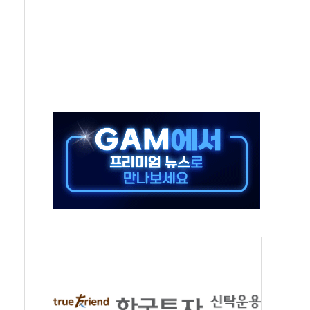
항시 '시끌'
름…수도권 집중 완화 전환점"
 주재… "전폭적 공급 확대·속도전 총력"
…美 태양광주 급등
해도 놀랍지 않아"
태양광 착공…여의도 1.6배 규모