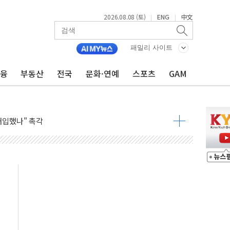
2026.08.08 (토)
ENG
中文
|
|
동결 전망 우세
패밀리 사이트
체결… 이스라엘·이란 위협에 맞설 자체 억지력 강화
금융
부동산
전국
문화·연예
스포츠
GAM
 다음 주"
령…트럼프 제동
 이상 '올스톱'… 美 해상봉쇄 영향
개입했나" 촉각
용 쇼크에 반도체주 '활짝'
우려 후퇴…나스닥 선물 1%대 상승
…9월 금리 인상 기대 후퇴
체결
라우드플레어·태양광주↑ VS 트레이드데스크·웬디스↓
종자 7359명 끝까지 찾겠다"
 톤 낮춰