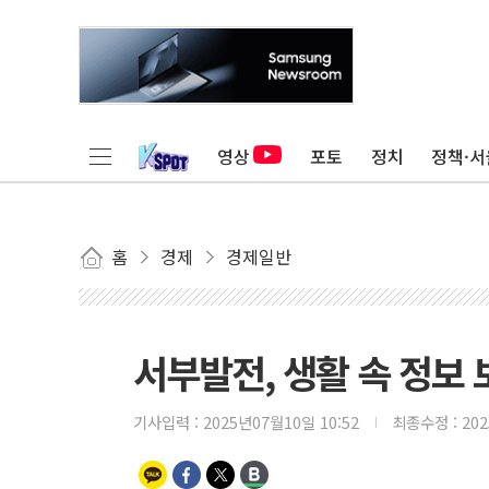
영상
포토
정치
정책·서
홈
경제
경제일반
서부발전, 생활 속 정보
기사입력 :
2025년07월10일 10:52
최종수정 :
20