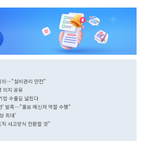
 회의…"설비관리 만전"
경영 의지 공유
기업 수출길 넓힌다
런' 발족…"홍보 메신저 역할 수행"
상 최대'
조직 사고방식 전환할 것"