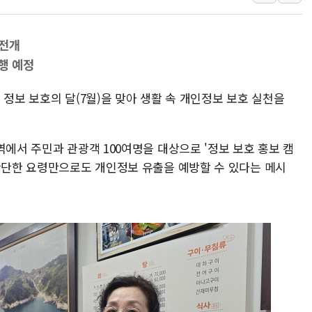
특정 정치인 측근 포항시 정책특보 내정설...포
李 "해남 태양광, 대한민국 다음 100년 밑거
 전개
李 대통령, '6시간 마라톤 부동산 2차 회의'
행 예정
트럼프, 中 겨냥 폴리실리콘 관세 15% 부과
 정보 보호의 달(7월)을 맞아 생활 속 개인정보 보호 실천을
[사진] 빈살만과 에르도안의 만남
이란와이어 "이란 최고지도자 위독…곧 사망
남동발전, 해남군에 국내 최대 규모 400MW 
역에서 주민과 관광객 100여명을 대상으로 '정보 보호 홍보 캠
 간단한 요령만으로도 개인정보 유출을 예방할 수 있다는 메시