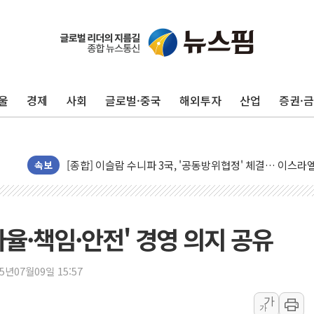
울
경제
사회
글로벌·중국
해외투자
산업
증권·
유럽증시, 美 고용 예상 밖 부진에 연준 금리 인상 가능성 
미 연준 매파 기세 꺾이나…고용 감소에 9월 동결 전망 우
[종합] 이슬람 수니파 3국, '공동방위협정' 체결… 이스라
트럼프, 백신·자폐증 행정명령 검토…"이르면 다음 주"
속보
美 항소법원, 백악관 무도회장 공사 중단 명령…트럼프 제
이란 핵심 원유 수출항 '하르그섬', 최근 1주일 이상 '올스
美 고용 쇼크에 엔화 장중 급등…시장은 "또 개입했나" 촉
율·책임·안전' 경영 의지 공유
[AI MY 뉴스] 뉴욕 반도체주 프리뷰...美 고용 쇼크에 반도
뉴욕증시 프리뷰, 美 고용 쇼크에 금리 인상 우려 후퇴…나
25년07월09일 15:57
[종합] 美 7월 고용 2만3000명 감소 '쇼크'…9월 금리 인
가
가
[사진] 이슬람 수니파 3개국, 공동방위협정 체결