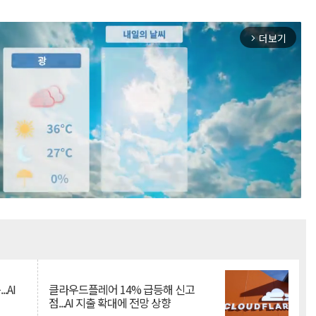
더보기
arrow_forward_ios
Mute
.AI
클라우드플레어 14% 급등해 신고
점...AI 지출 확대에 전망 상향