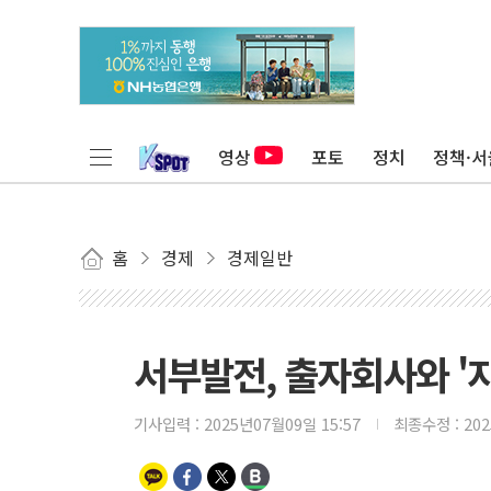
영상
포토
정치
정책·서
홈
경제
경제일반
서부발전, 출자회사와 '자
기사입력 :
2025년07월09일 15:57
최종수정 :
20