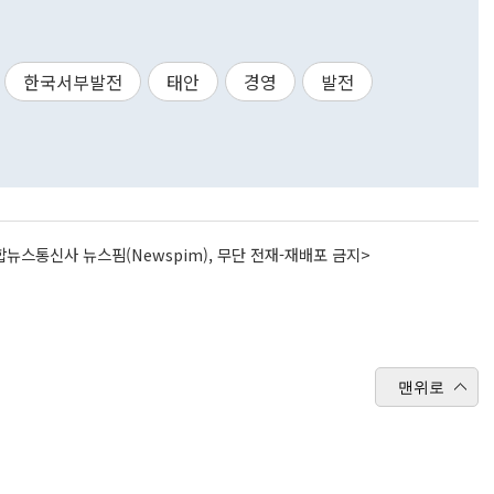
한국서부발전
태안
경영
발전
뉴스통신사 뉴스핌(Newspim), 무단 전재-재배포 금지>
맨위로