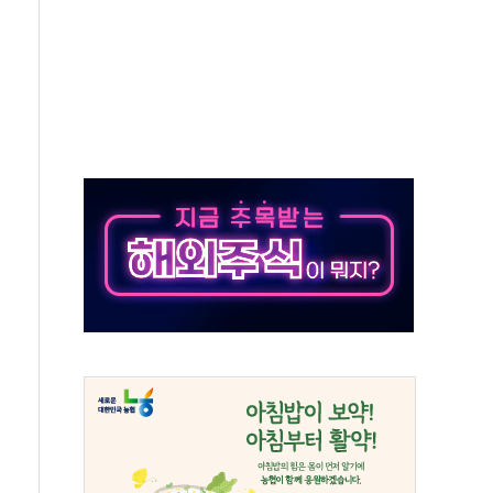
·태양광주↑ VS 트레이드데스크·웬디스↓
 끝까지 찾겠다"
중 완화 전환점"
적 공급 확대·속도전 총력"
 급등
않아"