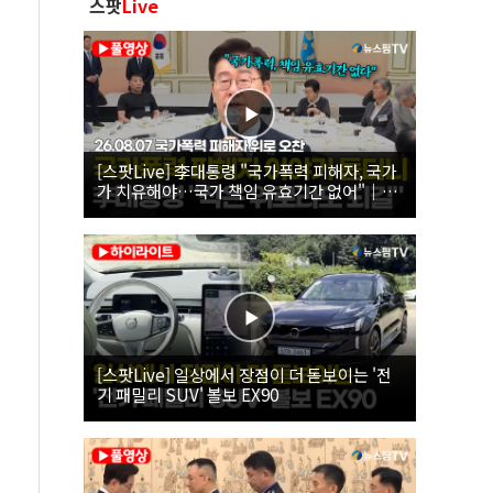
스팟
Live
[스팟Live] 李대통령 "국가폭력 피해자, 국가
가 치유해야…국가 책임 유효기간 없어"｜
26.08.07 국가폭력 피해자 위로 오찬
[스팟Live] 일상에서 장점이 더 돋보이는 '전
기 패밀리 SUV' 볼보 EX90