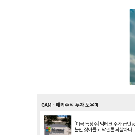
GAM
- 해외주식 투자 도우미
[미국 특징주] 빅테크 주가 급반등..
불안 잦아들고 낙관론 되살아나