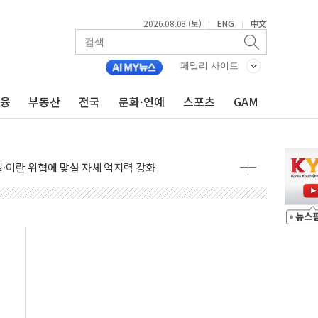
2026.08.08 (토)
ENG
中文
|
|
패밀리 사이트
금융
부동산
전국
문화·연예
스포츠
GAM
낮아지며 상승… STOXX 600 지수는 나흘 연속 최고치
세
엘·이란 위협에 맞설 자체 억지력 강화
동
톱'… 美 해상봉쇄 영향
각
체주 '활짝'
스닥 선물 1%대 상승
상 기대 후퇴