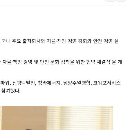
뉴욕증시 개장 전 특징주...아틀라시안·클라우드플레어
보훈부, 미 DPAA와 MOU… "6·25 미군 실종자 7359명
트럼프 "금리 내려야"…파월 때와 달리 워시엔 톤 낮춰
특정 정치인 측근 포항시 정책특보 내정설...포항시 '시끌'
 국내 주요 출자회사와 자율·책임 경영 강화와 안전 경영 실
李 "해남 태양광, 대한민국 다음 100년 밑거름…수도권 집
李 대통령, '6시간 마라톤 부동산 2차 회의' 주재… "전폭
트럼프, 中 겨냥 폴리실리콘 관세 15% 부과…美 태양광주
 자율·책임 경영 및 안전 문화 정착을 위한 협약 체결식'을 개
[사진] 빈살만과 에르도안의 만남
이란와이어 "이란 최고지도자 위독…곧 사망해도 놀랍지 
파워, 신평택발전, 청라에너지, 남양주열병합, 코웨포서비스
 참여했다.