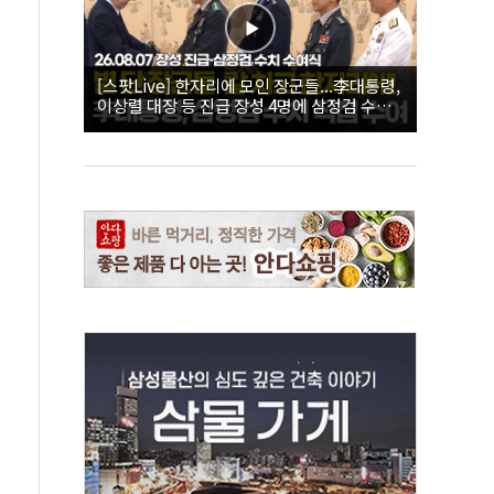
[스팟Live] 한자리에 모인 장군들...李대통령,
이상렬 대장 등 진급 장성 4명에 삼정검 수치
직접 수여｜26.08.07 장성 진급·삼정검 수치
수여식