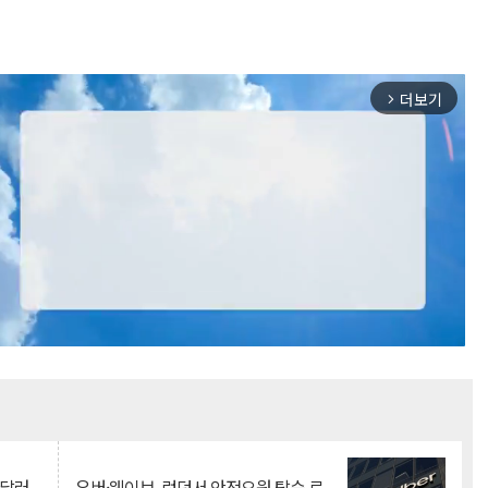
더보기
arrow_forward_ios
Mute
억달러
우버·웨이브, 런던서 안전요원 탑승 로