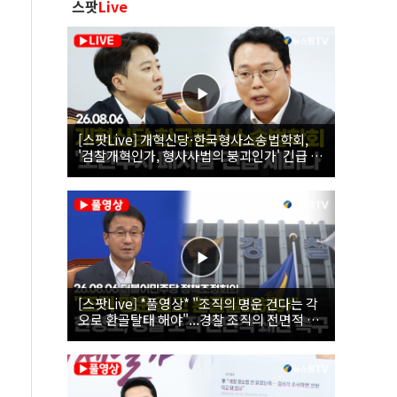
스팟
Live
[스팟Live] 개혁신당·한국형사소송법학회,
'검찰개혁인가, 형사사법의 붕괴인가' 긴급 세
미나｜26.08.06
[스팟Live] *풀영상* "조직의 명운 건다는 각
오로 환골탈태 해야"...경찰 조직의 전면적 쇄
신 촉구한 한병도 | 26.08.06 더불어민주당 정
책조정회의