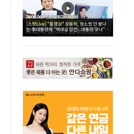
[스팟Live] *풀영상* 장동혁, 형소법 안 봤다
는 李대통령에 "역대급 망언...대통령 맞나"｜
26.08.06 국민의힘 최고위원회의