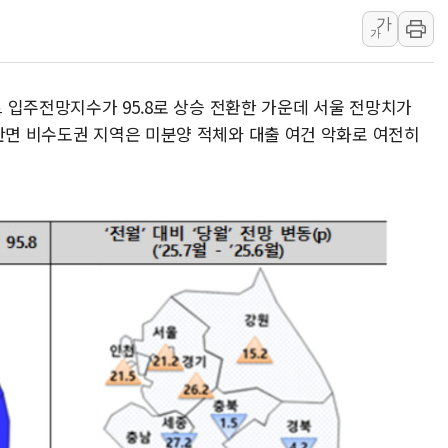
가
LX하우시스 "역대급 폭염에
가
일 안 하고 '초과근무 수당'
토마토시스템 조길주·이강찬
트 입주전망지수가 95.8로 상승 전환한 가운데 서울 전망치가
[특징주] 고려아연, 상반기 
 반면 비수도권 지역은 미분양 적체와 대출 여건 악화로 여전히
한·체코 항공편 주10회로 
SBI저축은행, 최고 연 7.7
美중간선거 '색깔론' 덧씌우는