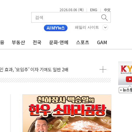
2026.08.06 (목)
ENG
中文
|
|
·하이닉스'는 사고 급등주는 팔았다
패밀리 사이트
시다발 해킹 공격...이번에도 이란 작품?
금융
부동산
전국
문화·연예
스포츠
GAM
진 AI 반도체, 메모리 넘어 밸류체인 분산 투자해야"
피 4%↓…매도 사이드카 발동
 효과, '모임주' 이자 기여도 일반 2배
 돼지국밥짬뽕' 2주간 전국 한시 판매
ADT캡스, 매장 운영·보안 통합관리 앱 출시
 클라우드 보안인증 획득
업익 2.2조 증발...하반기 '환율 역풍' 우려
남 태양광발전 '첫삽'…남동발전, 재생에너지 '앞장'
 상반기부터 본격화
혹' 축구협회 압수수색
세대 AI 메모리 기술력 과시