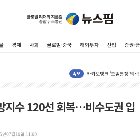
외국인 돌아왔지만 …'삼전
"월가 큰손들을 털어라" 동
울
경제
사회
글로벌·중국
해외투자
산업
증권·
미래에셋자산운용 "변동성 커
반도체 대형주 급락에 코스
카카오뱅크 '모임통장'의 락인
더본코리아 홍콩반점, '부산
속보
LGU+, 국내 IDaaS 최초
환율 100원 빠지면 현대차 영
망지수 120선 회복…비수도권 입
국내 최대 400MW 규모 해
카카오, 'AI 수익화' 내년
경찰, '홍명보 감독 선임 의
25년07월10일 11:00
삼성전자, FMS 2026서 차