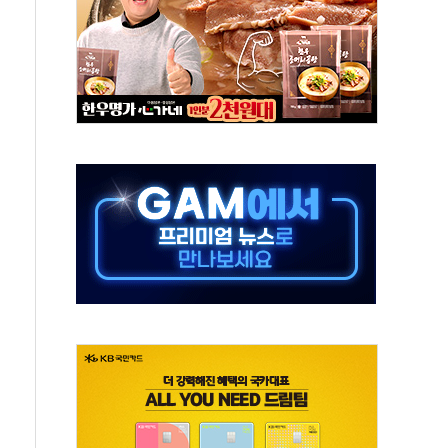
 고단열 인테리어 관심 급증"
 챙긴 경찰관 2명 송치
 대표, 자사주 매수
최대 실적에 13%대 급등
확대…신규 항공사 진입길 열려
% '생활파킹통장' 출시
 트럼프...당내선 "안 먹힌다" 균열