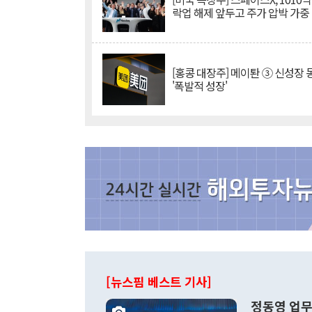
락업 해제 앞두고 주가 압박 가중
[홍콩 대장주] 메이퇀 ③ 신성장
'폭발적 성장'
[뉴스핌 베스트 기사]
정동영 업무