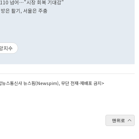
110 넘어…"시장 회복 기대감"
지방은 활기, 서울은 주춤
망지수
뉴스통신사 뉴스핌(Newspim), 무단 전재-재배포 금지>
맨위로