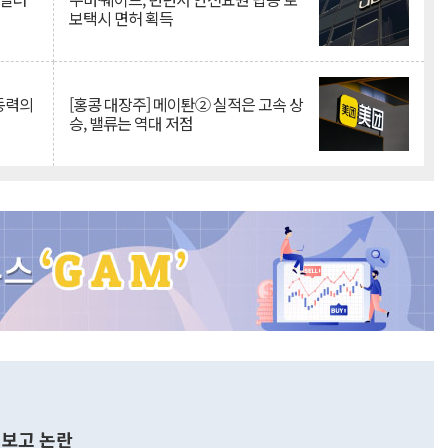
보택시 면허 획득
 동력의
[홍콩 대장주] 메이퇀② 실적은 고속 상
승, 밸류는 역대 저점
보고 논란