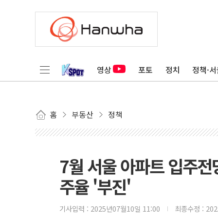
영상
포토
정치
정책·서
홈
부동산
정책
7월 서울 아파트 입주전
주율 '부진'
기사입력 :
2025년07월10일 11:00
최종수정 :
20