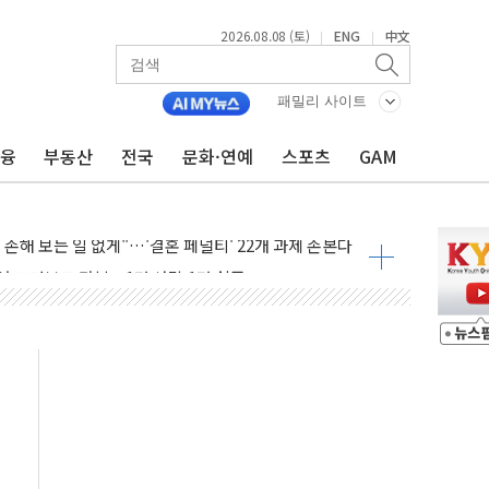
2026.08.08 (토)
ENG
中文
|
|
패밀리 사이트
금융
부동산
전국
문화·연예
스포츠
GAM
…60대 환경미화원 수거차에 치여 사망
흉기 난동…60대 남성 2명 숨져
손해 보는 일 없게"…'결혼 페널티' 22개 과제 손본다
서 모터보트 전복…1명 사망·1명 실종
자 기림의 날 참석..."국제적 시민 연대로 목소리 내야"
질 중 실종 60대 나흘만에 숨진 채 발견
 흉기 살해 10대 아들 체포
 '뻔뻔' 받아친 정청래…제주 연설서 신경전 고조
재검토 지시…與 "적극 환영"·野 "졸속 국정"
주의보…10일까지 최대 3.5m 높은 물결
사망 23명…정부, 비상대응기구 가동