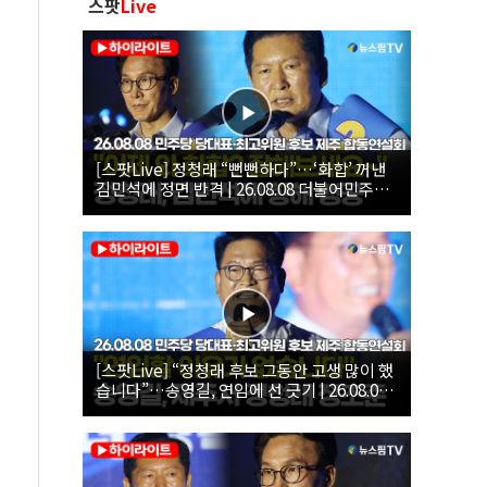
스팟
Live
[스팟Live] 정청래 “뻔뻔하다”…‘화합’ 꺼낸
김민석에 정면 반격 | 26.08.08 더불어민주당
당대표·최고위원 후보 제주 합동연설회
[스팟Live] “정청래 후보 그동안 고생 많이 했
습니다”…송영길, 연임에 선 긋기 | 26.08.08
더불어민주당 당대표·최고위원 후보 제주 합
동연설회