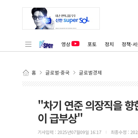
영상
포토
정치
정책·서
홈
글로벌·중국
글로벌경제
"차기 연준 의장직을 향한
이 급부상"
기사입력 :
2025년07월09일 16:17
최종수정 :
20