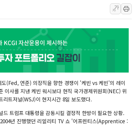
가
中 전방위 아파트 부양
가
인제 용대리 계곡서 수
동해시, 11~14일 '
강원 중·남부 동해안 
청양 밭에서 일하던 9
폭염에 車 운전면허 기
李대통령, 'ISA·주가
'호우 특보' 경북 울진 
주말 무더위·열대야 
(Fed, 연준) 의장직을 향한 경쟁이 '케빈 vs 케빈'의 레이
준 이사를 지낸 케빈 워시보다 현직 국가경제위원회(NEC) 위
리트저널(WSJ)이 현지시간 8일 보도했다.
널드 트럼프 대통령을 감동시킬 결정적 한방이 필요한 상황.
04년 진행했던 리얼리티 TV 쇼 '어프렌티스(Apprentice :