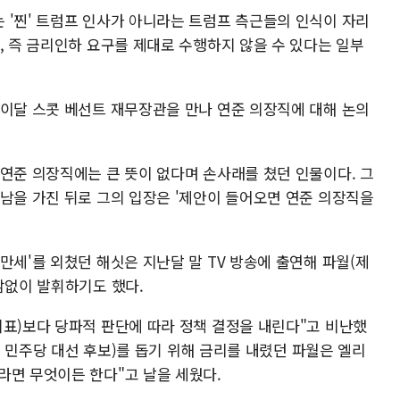
 '찐' 트럼프 인사가 아니라는 트럼프 측근들의 인식이 자리
, 즉 금리인하 요구를 제대로 수행하지 않을 수 있다는 일부
 이달 스콧 베선트 재무장관을 만나 연준 의장직에 대해 논의
 연준 의장직에는 큰 뜻이 없다며 손사래를 쳤던 인물이다. 그
만남을 가진 뒤로 그의 입장은 '제안이 들어오면 연준 의장직을
만세'를 외쳤던 해싯은 지난달 말 TV 방송에 출연해 파월(제
감없이 발휘하기도 했다.
지표)보다 당파적 판단에 따라 정책 결정을 내린다"고 비난했
4년 민주당 대선 후보)를 돕기 위해 금리를 내렸던 파월은 엘리
라면 무엇이든 한다"고 날을 세웠다.