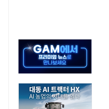
, 수도 베이징도 부동산 규제 철폐
위 상승으로 피서객 7명 고립…전원 구조
별똥별 멍' 운영…페르세우스 유성우 관측
시간당 50mm 이상 폭우…호우경보 발효
0대 숨져…온열질환 여부 조사
능시험 오전 집중 편성…체감온도 38도 넘으면 중단
누르기 방지법' 전면 재검토 지시
시간당 20~30mm 강한 비...가뭄 해소될 듯
지속…내륙 곳곳 소나기