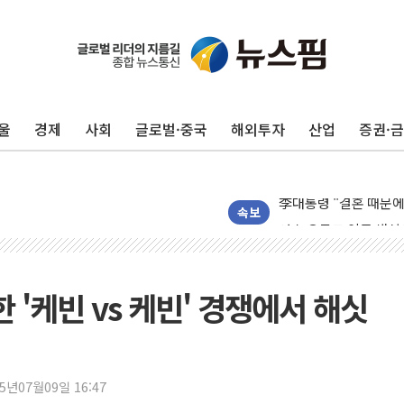
울
경제
사회
글로벌·중국
해외투자
산업
증권·
폐기물 수거하다 참변
서울 중랑구 주택가서 
李대통령 "결혼 때문에 
여수 오동도 인근 해상
속보
추미애, '위안부' 피해
인천 선재도 갯벌서 해루
인천서 말다툼 중 어머니
 '케빈 vs 케빈' 경쟁에서 해싯
'화합' 꺼낸 김민석에
李대통령, ISA 개편 
동해중부 전 해상 풍랑
25년07월09일 16:47
연일 폭염에 온열질환 