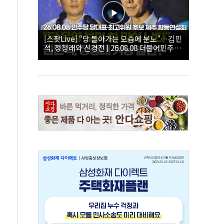
[스팟Live] “당 돌아가는 모습에 분노”…김민
석, 정청래와 신경전 | 26.08.08 더불어민주당
당대표·최고위원 후보 제주 합동연설회