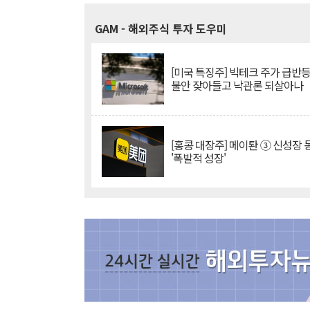
GAM
- 해외주식 투자 도우미
[미국 특징주] 빅테크 주가 급반등..
불안 잦아들고 낙관론 되살아나
[홍콩 대장주] 메이퇀 ③ 신성장
'폭발적 성장'