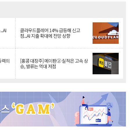
Mute
.AI
클라우드플레어 14% 급등해 신고
점...AI 지출 확대에 전망 상향
 동력의
[홍콩 대장주] 메이퇀② 실적은 고속 상
승, 밸류는 역대 저점