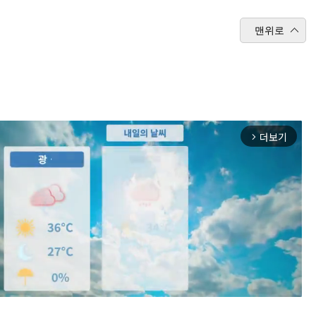
맨위로
더보기
arrow_forward_ios