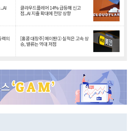
.AI
클라우드플레어 14% 급등해 신고
점...AI 지출 확대에 전망 상향
 동력의
[홍콩 대장주] 메이퇀② 실적은 고속 상
승, 밸류는 역대 저점