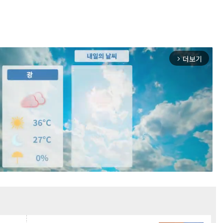
더보기
arrow_forward_ios
Mute