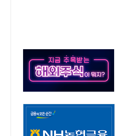
각
체주 '활짝'
스닥 선물 1%대 상승
상 기대 후퇴
·태양광주↑ VS 트레이드데스크·웬디스↓
 끝까지 찾겠다"
중 완화 전환점"