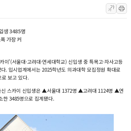
美 고용 쇼크에 엔화 장중 급등…시장은 "또 개입했나" 촉
가
가
[AI MY 뉴스] 뉴욕 반도체주 프리뷰...美 고용 쇼크에 반도
뉴욕증시 프리뷰, 美 고용 쇼크에 금리 인상 우려 후퇴…나
입생 3485명
[종합] 美 7월 고용 2만3000명 감소 '쇼크'…9월 금리 인
폭 가장 커
[사진] 이슬람 수니파 3개국, 공동방위협정 체결
뉴욕증시 개장 전 특징주...아틀라시안·클라우드플레어
보훈부, 미 DPAA와 MOU… "6·25 미군 실종자 7359명
'스카이'(서울대·고려대·연세대학교) 신입생 중 특목고·자사고등
트럼프 "금리 내려야"…파월 때와 달리 워시엔 톤 낮춰
했다. 입시업계에서는 2025학년도 의과대학 모집정원 확대로
특정 정치인 측근 포항시 정책특보 내정설...포항시 '시끌'
로 보고 있다.
李 "해남 태양광, 대한민국 다음 100년 밑거름…수도권 집
신 스카이 신입생은 ▲서울대 1372명 ▲고려대 1124명 ▲연
감소한 3485명으로 집계됐다.