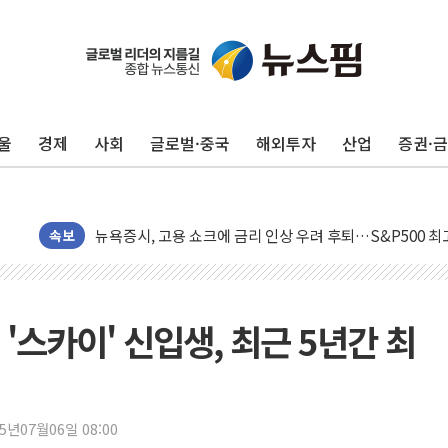
울
경제
사회
글로벌·중국
해외투자
산업
증권·
민주, 오늘 제주·인천 경선 결과 발표...'김민석 재역전 vs
한상협, 업계 개인정보 보안 새판 짠다…'자율규제단체' 
뉴욕증시, 고용 쇼크에 금리 인상 우려 후퇴…S&P500 
속보
트럼프, 쿡 연준 이사 해임 재추진…"26일까지 의혹 소명"
유럽증시, 美 고용 예상 밖 부진에 연준 금리 인상 가능성 
미 연준 매파 기세 꺾이나…고용 감소에 9월 동결 전망 우
'스카이' 신입생, 최근 5년간 최
[종합] 이슬람 수니파 3국, '공동방위협정' 체결… 이스라
트럼프, 백신·자폐증 행정명령 검토…"이르면 다음 주"
美 항소법원, 백악관 무도회장 공사 중단 명령…트럼프 제
25년07월06일 08:00
이란 핵심 원유 수출항 '하르그섬', 최근 1주일 이상 '올스