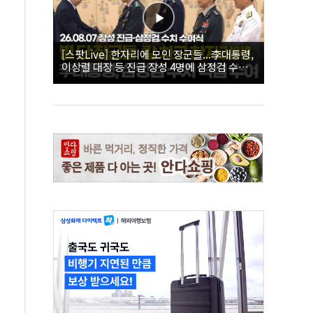
[스팟Live] 한자리에 모인 장군들...李대통령,
이상렬 대장 등 진급 장성 4명에 삼정검 수치
직접 수여｜26.08.07 장성 진급·삼정검 수치
수여식