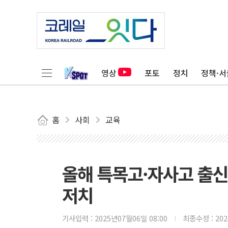
영상
포토
정치
정책·서
홈
사회
교육
올해 특목고·자사고 출신 
저치
기사입력 :
2025년07월06일 08:00
최종수정 :
20