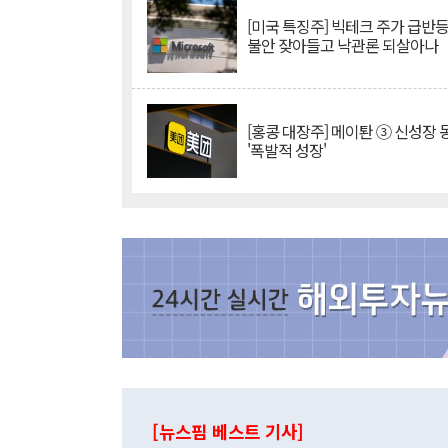
[미국 특징주] 빅테크 주가 급반등..
불안 잦아들고 낙관론 되살아나
[홍콩 대장주] 메이퇀 ③ 신성장
'폭발적 성장'
[뉴스핌 베스트 기사]