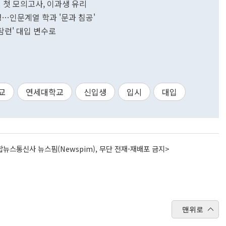
편 첫 모의고사, 이과생 유리
생…인문계열 학과 '문과 침공'
탐런' 대입 변수로
교
연세대학교
신입생
입시
대입
뉴스통신사 뉴스핌(Newspim), 무단 전재-재배포 금지>
맨위로