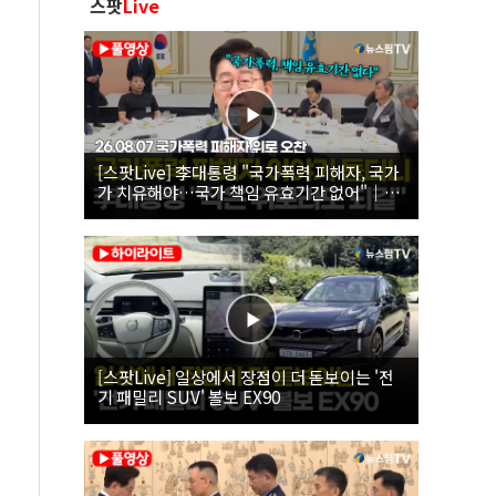
스팟
Live
[스팟Live] 李대통령 "국가폭력 피해자, 국가
가 치유해야…국가 책임 유효기간 없어"｜
26.08.07 국가폭력 피해자 위로 오찬
[스팟Live] 일상에서 장점이 더 돋보이는 '전
기 패밀리 SUV' 볼보 EX90