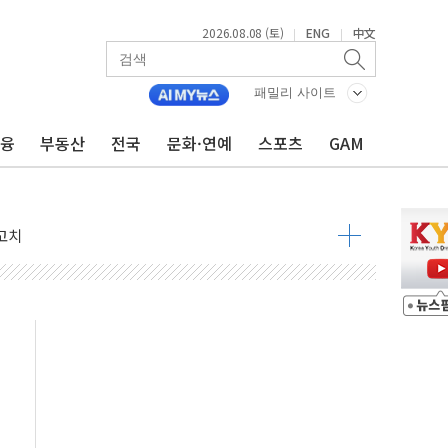
2026.08.08 (토)
ENG
中文
|
|
패밀리 사이트
금융
부동산
전국
문화·연예
스포츠
GAM
 정청래 격차 확대'
타진
최고치
 요구
낮아지며 상승… STOXX 600 지수는 나흘 연속 최고치
세
엘·이란 위협에 맞설 자체 억지력 강화
동
톱'… 美 해상봉쇄 영향