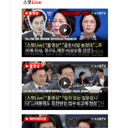
스팟
Live
[스팟Live] *풀영상* "골든타임 놓쳤다"...추
미애 지사, 경기도 재정 비상상황 선언 |
26.08.05 추미애 경기지사 기자회견
[스팟Live] *풀영상* "일리 있는 질문입니
다"...대통령도 칭찬받는 업무보고에 현장 '빵'
| 26.08.05 이재명 대통령 업무보고 - 교육부,
국교위, 문체부, 국가유산청