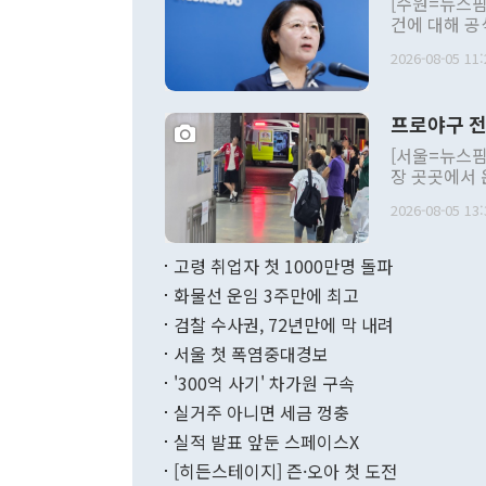
[수원=뉴스핌
건에 대해 공
세입 구조 개
2026-08-05 11:
미애 경기도지
황'을 선언하
상조치 방안을 발표했다.
프로야구 전
에서 기자회
이미 진행 중
[서울=뉴스핌
다"며 "지금
장 곳곳에서 
발행하는 악순
응급 상황까지
혔다. 도에 
2026-08-05 13:
고 긴급 대책 
양, 소아응급
KBO리그 1
리제 등 상당
취소된 경기는 
고령 취업자 첫 1000만명 돌파
월분만 편성한
움-롯데), 광주(K
감액추경이 필
화물선 운임 3주만에 최고
속 응원을 하고
9430억 원
wcn05002@newspim.co
검찰 수사권, 72년만에 막 내려
금 조례를 개
선수단의 안
서울 첫 폭염중대경보
로 예탁·끌어다
있다"라며 "
억 원 중 도가
대책을 원점에
'300억 사기' 차가원 구속
원의 절반 이
을 비롯해 1
실거주 아니면 세금 껑충
원 수준으로 
염 상황에서의
인프라 투자 
실적 발표 앞둔 스페이스X
초 KBO는 
달하는 복지 
보가 발효되면
[히든스테이지] 즌·오아 첫 도전
사는 구조적 
견을 반영해 