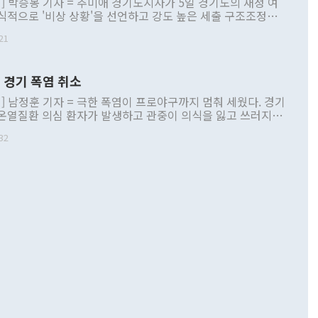
] 박승봉 기자 = 추미애 경기도지사가 5일 경기도의 재정 여
식적으로 '비상 상황'을 선언하고 강도 높은 세출 구조조정과
선을 골자로 한 비상조치 추친 방안을 제시했다고 밝혔다. 추
21
사가 5일 경기도의 재정 여건에 대해 공식적으로 '비상 상
고 강도 높은 세출 구조조정과 세입 구조 개선을 골자로 한 비
 [사진=경기도] 추 지사는 이날 경기도청 브리핑룸
 경기 폭염 취소
견을 열고 "경기도는 지금 새로운 공약사업을 추진하기는커녕
인 민생 사업조차 온전히 유지하기 어려운 지경에 이르렀
] 남정훈 기자 = 극한 폭염이 프로야구까지 멈춰 세웠다. 경기
 결단하지 않으면 2~3년 뒤 채무를 갚기 위해 또다시 지방채를
온열질환 의심 환자가 발생하고 관중이 의식을 잃고 쓰러지는
환에 빠질 수 있어 '경기도 재정 비상 상황'을 선언한다"고 밝
 벌어지자 한국야구위원회(KBO)가 결국 리그를 일시 중단하
따르면 민선 8기 당시 경기도는 재정 부족을 이유로 노인장기요
32
마련에 나섰다. KBO는 5일과 6일 예정됐던 2026 신한 SOL
 책임의료기관 육성, 유·초·중·고교 급식비, 시내버스 공공관
군 전 경기와 퓨처스리그 전 경기를 모두 취소한다고 발표했다.
수 주요 민생·필수 사업의 올해 예산을 12개월분이 아닌 9개
잠실(NC-두산), 인천(LG-SSG), 대구(한화-삼성), 부산(키
 것으로 나타났다. 이에 따라 올해에만 약 7700억 원 규모의
T-KIA)에서 열릴 예정이던 5경기다. [서울=뉴스핌] 폭염
요한 실정이다. 경기도는 지난해 한도액의 99.6%에 달하는
 있는 삼성 팬들. [사진 = 삼성 라이온즈] 2026.08.05
 상당의 지방채를 20년 만에 발행한 데 이어 통합재정안정화기
m KBO는 "최근 전국적인 폭염으로 관람객과
정해 남북협력기금 등 각종 기금 재원 5588억 원을 일반회계
전을 위협하는 상황이 발생하고 있어 이를 엄중하게 인식하고
 쓰며 위기를 버텨왔다. 그러나 도 전체 예산 약 41조 7000
6일 긴급 실행위원회를 열어 폭염 관련 리그 운영 방침과 안전
 자체 활용할 수 있는 재원은 3조 5000억 원에 불과한 데다 세
서 논의할 예정"이라고 밝혔다. 이번 회의에는 KBO 사무국
상을 차지하는 취득세 수입이 2022년 11조 원에서 올해 8조
0개 구단 단장과 한국프로야구선수협회 관계자들이 참석해 폭
급감했다. 아울러 3기 신도시 개발 세수 효과 감소, 반도체 등
 경기 운영 기준과 안전 대책을 전면 재검토할 계획이다. 당
대비 법인지방소득세의 시·군 귀속 구조, 전체 예산의 49%에
전날 폭염 단계별 경기 운영 세칙을 새롭게 발표했다. 폭염주의
예산 증대 등이 맞물리며 구조적 재정 위기가 심화했다. 추 지
 경기를 정상 개최하고, 폭염경보가 내려질 경우 홈 구단 의
재정 위기 극복을 위해 ▲도지사 및 고위공직자 업무경비 감액
경기 시작 시간을 최대 1시간까지 늦출 수 있도록 했다. 또한