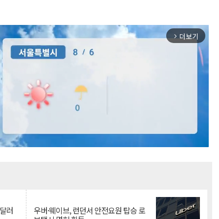
더보기
arrow_forward_ios
Mute
억달러
우버·웨이브, 런던서 안전요원 탑승 로