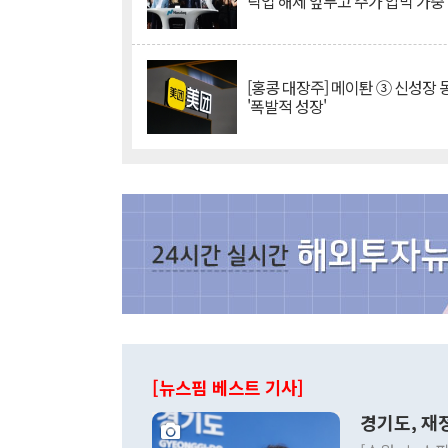
락업 해제 앞두고 주가 압박 가중
[홍콩 대장주] 메이퇀 ③ 신성장
'폭발적 성장'
[뉴스핌 베스트 기사]
경기도, 재정