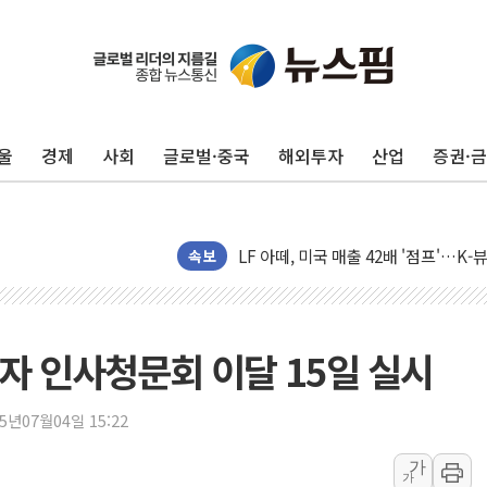
오뚜기, 제주 특산물 담은 프리미엄 드
신세계사이먼, 전국 아울렛서 '썸머 
외국인 국내 주식 316억달러 팔았지만,
울
경제
사회
글로벌·중국
해외투자
산업
증권·
트럼프 "이란과의 합의 선호…사람 죽
정동영 '2국가론' 제동 걸리나...李 
LF 아떼, 미국 매출 42배 '점프'…K
[뉴스핌 이 시각 PICK] 서울 외곽도 
속보
"곤드레도 AI로 판다"…성신여대, 
공개 사의 정성호에 "잘 버티라" 만
[금/유가] 국채금리 하락·이란 협상 
자 인사청문회 이달 15일 실시
[장욱희의 중장년 취업에세이] 여성 
[오늘날씨] 한낮 39도 폭염 계속…전
25년07월04일 15:22
[브라질증시] 금리 인하 기대에도 
가
가
"서울 외곽 국민평형 월세 200↑"...