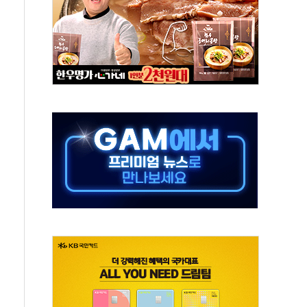
포 첫 입점
비 전환 지원 강화해야"
4개 업체 51만여대 리콜
하락…유가 안정에 9월 금리 인상 기대 '후퇴'
우지수 5거래일 연속 랠리
 15% 관세 부과 추진