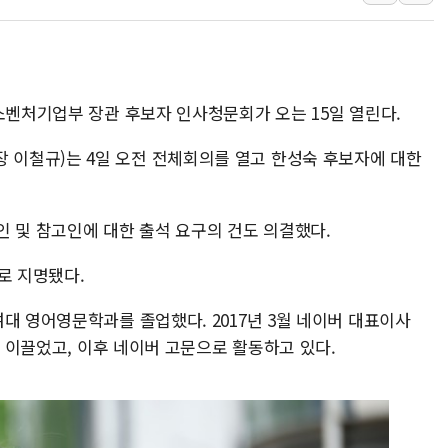
이마트, 트레이더스 'T-카페' 일반 점
한경협 "에너지 위기 반복…탈탄소 설
G80 누유·아반떼 화재 발생 가능성…
소벤처기업부 장관 후보자 인사청문회가 오는 15일 열린다.
[채권/외환] 미 국채금리·달러 동반 
뉴욕증시, 혼조 마감…'사상 최고' 다
이철규)는 4일 오전 전체회의를 열고 한성숙 후보자에 대한
트럼프 행정부, 폴리실리콘 파생제품에
인 및 참고인에 대한 출석 요구의 건도 의결했다.
로 지명됐다.
대 영어영문학과를 졸업했다. 2017년 3월 네이버 대표이사
를 이끌었고, 이후 네이버 고문으로 활동하고 있다.