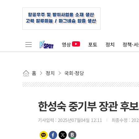
영상
포토
정치
정책·서
홈
정치
국회·정당
한성숙 중기부 장관 후보
기사입력 :
2025년07월04일 12:11
최종수정 :
20