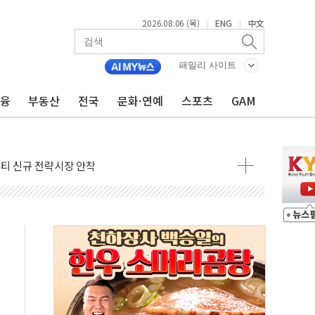
2026.08.06 (목)
ENG
中文
|
|
립 커피 2종 내놔
클리어런스 딜'
패밀리 사이트
 6월 경상수지 497.3억달러 흑자
금융
부동산
전국
문화·연예
스포츠
GAM
이는 일 원치 않아"
대통령 "논쟁 여지" 이례적 언급
-뷰티 신규 전략시장 안착
월세 200만원 外
영월 소상공인 디지털 전환 나선다
류한 李대통령…"형소법 보완 방법 찾아달라" 주문도
기대에 금값 4% 급등…유가 혼조
근로자, 육아로 경력 단절…기업 인재 전략 재정립 필요
북·제주 비소식
약보합…대선 불확실성에 투자심리 위축
치솟는 월세, 수도권 집값 자극 우려