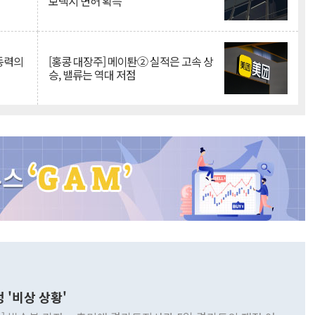
보택시 면허 획득
 동력의
[홍콩 대장주] 메이퇀② 실적은 고속 상
승, 밸류는 역대 저점
 '비상 상황'