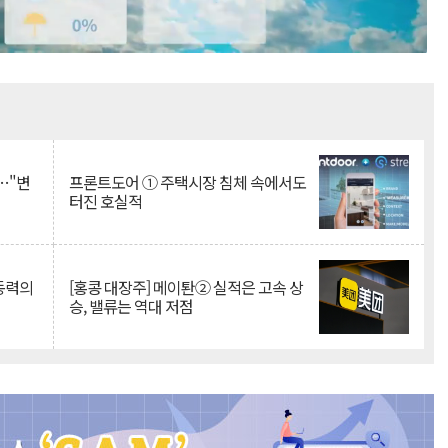
Mute
…"변
프론트도어 ① 주택시장 침체 속에서도
터진 호실적
 동력의
[홍콩 대장주] 메이퇀② 실적은 고속 상
승, 밸류는 역대 저점