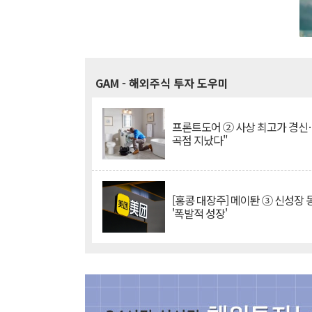
GAM
- 해외주식 투자 도우미
프론트도어 ② 사상 최고가 경신
곡점 지났다"
[홍콩 대장주] 메이퇀 ③ 신성장
'폭발적 성장'