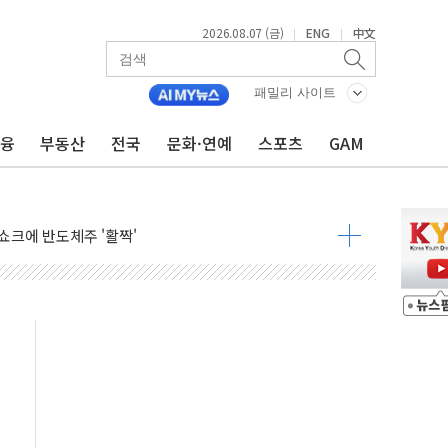
2026.08.07 (금)
ENG
中文
|
|
패밀리 사이트
금융
부동산
전국
문화·연예
스포츠
GAM
주일 이상 '올스톱'… 美 해상봉쇄 영향
개입했나" 촉각
용 쇼크에 반도체주 '활짝'
우려 후퇴…나스닥 선물 1%대 상승
…9월 금리 인상 기대 후퇴
체결
라우드플레어·태양광주↑ VS 트레이드데스크·웬디스↓
종자 7359명 끝까지 찾겠다"
 톤 낮춰
항시 '시끌'
름…수도권 집중 완화 전환점"