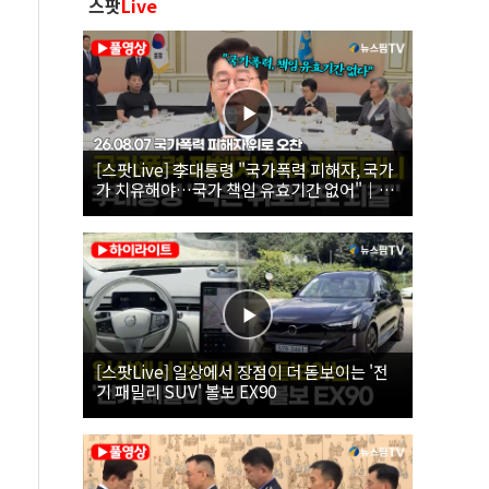
스팟
Live
[스팟Live] 李대통령 "국가폭력 피해자, 국가
가 치유해야…국가 책임 유효기간 없어"｜
26.08.07 국가폭력 피해자 위로 오찬
[스팟Live] 일상에서 장점이 더 돋보이는 '전
기 패밀리 SUV' 볼보 EX90