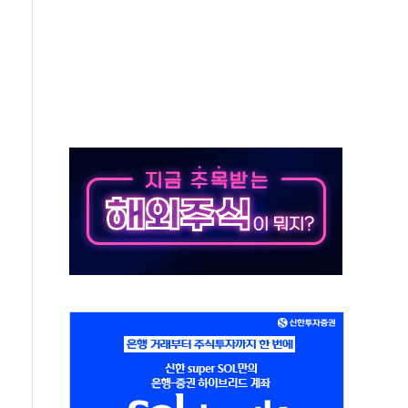
 주재… "전폭적 공급 확대·속도전 총력"
…美 태양광주 급등
해도 놀랍지 않아"
태양광 착공…여의도 1.6배 규모
...금융주 낙폭 커
부정책 아냐" 해명
~9일 최대 100mm 호우
체결… 수니파 국가들의 새 안보 협력 구도