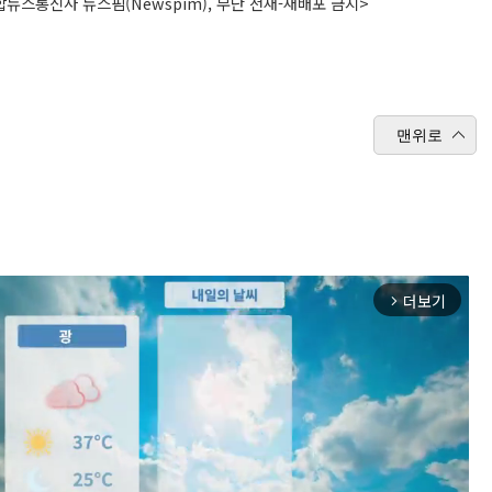
뉴스통신사 뉴스핌(Newspim), 무단 전재-재배포 금지>
맨위로
더보기
arrow_forward_ios