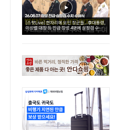
[스팟Live] 한자리에 모인 장군들...李대통령,
이상렬 대장 등 진급 장성 4명에 삼정검 수치
직접 수여｜26.08.07 장성 진급·삼정검 수치
수여식