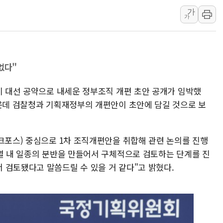
가
李 대통령, '6시간 마라톤 부동산 2차 회의'
가
트럼프, 中 겨냥 폴리실리콘 관세 15% 부과
[사진] 빈살만과 에르도안의 만남
이란와이어 "이란 최고지도자 위독…곧 사망
없다"
남동발전, 해남군에 국내 최대 규모 400MW 
[인도증시] 중동 불안 속 유가 상승에 소폭 하락
이 대선 공약으로 내세운 정부조직 개편 초안 공개가 임박했
황희 '폐버스 청년주택' SNS 글 역풍에 "정
가운데 검찰청과 기획재정부의 개편안이 초안에 담길 것으로 보
폭염 누그러지고 가뭄 숙지나...경북동해안권 8
사우디·튀르키예·파키스탄, '공동방위협정' 
스크포스) 중심으로 1차 조직개편안을 취합해 관련 논의를 진행
과별 내 일종의 분반을 만들어서 구체적으로 검토하는 단계를 진
 검토됐다고 말씀드릴 수 있을 거 같다"고 밝혔다.