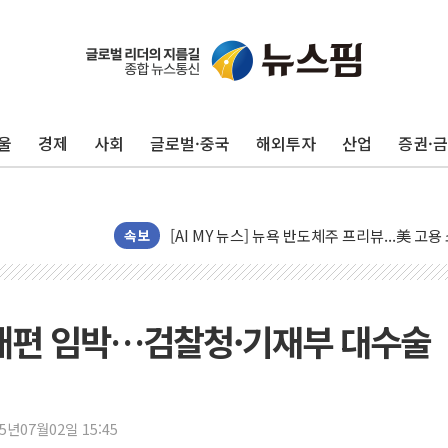
울
경제
사회
글로벌·중국
해외투자
산업
증권·
이란의 핵심 원유 수출항 '하르그섬', 최근 1
美 고용 쇼크에 엔화 장중 급등…시장은 "또 
[AI MY 뉴스] 뉴욕 반도체주 프리뷰...美 고
뉴욕증시 프리뷰, 美 고용 쇼크에 금리 인상 
속보
[종합] 美 7월 고용 2만3000명 감소 '쇼크'
[사진] 이슬람 수니파 3개국, 공동방위협정 
뉴욕증시 개장 전 특징주...아틀라시안·클
 개편 임박…검찰청·기재부 대수술
보훈부, 미 DPAA와 MOU… "6·25 미군 실
트럼프 "금리 내려야"…파월 때와 달리 워시엔
특정 정치인 측근 포항시 정책특보 내정설...포
25년07월02일 15:45
李 "해남 태양광, 대한민국 다음 100년 밑거