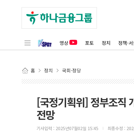
영상
포토
정치
정책·서
홈
정치
국회·정당
[국정기획위] 정부조직
전망
기사입력 :
2025년07월02일 15:45
최종수정 :
20