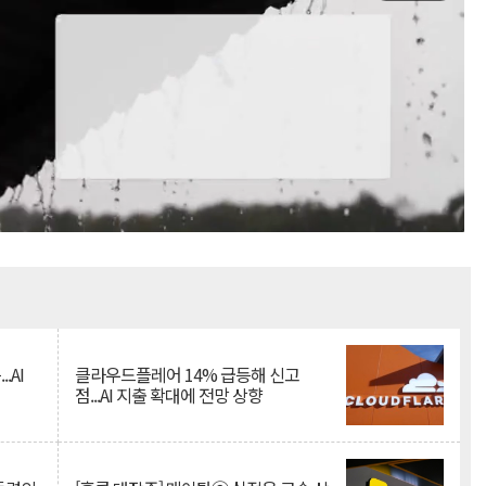
Mute
.AI
클라우드플레어 14% 급등해 신고
점...AI 지출 확대에 전망 상향