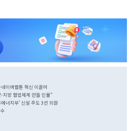
인·네이버웹툰 혁신 이끌어
앙-지방 협업체계 만들 인물"
에너지부' 신설 주도 3선 의원
착수