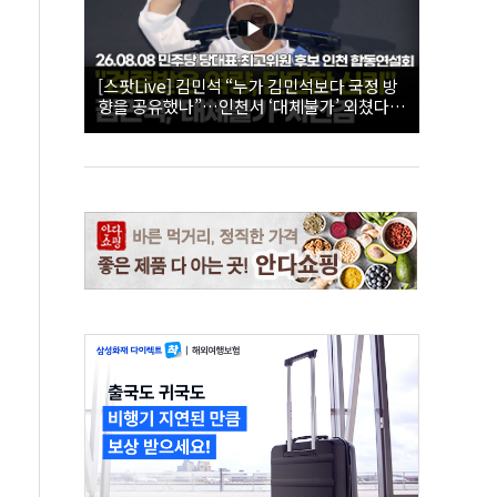
[스팟Live] 김민석 “누가 김민석보다 국정 방
향을 공유했나”…인천서 ‘대체불가’ 외쳤다 |
26.08.08 더불어민주당 당대표·최고위원 후
보 인천 합동연설회