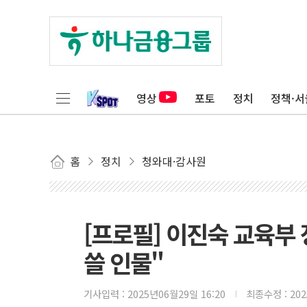
영상
포토
정치
정책·서
홈
정치
청와대·감사원
[프로필] 이진숙 교육부 
쓸 인물"
기사입력 :
2025년06월29일 16:20
최종수정 :
20