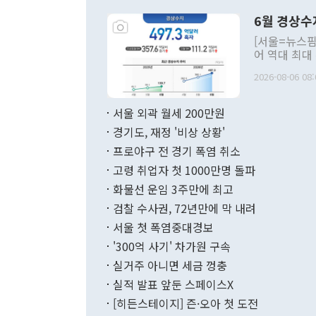
령은 공개적으
6월 경상수
주의적 희망에
관의 대북 정
[서울=뉴스핌
관 부처 장관
어 역대 최대
관의 무리한 
출 호조로 월
다. [정동영 통일부 장관이 지난달 23일 오후 서울 종로구 정부서울청사에
2026-08-06 08:
료=한국은행] 한국은행이 6일 발표한 '2026년 6월 국제수지(잠정)'에
서 취임 1주년 
면 지난 6월
부 장관 권한
1000만달러
서울 외곽 월세 200만원
발전 구상'을
이에 따라 올
적 갈등 해결
경기도, 재정 '비상 상황'
했다. 경상수
결과 혐오의 
9000만달러
프로야구 전 경기 폭염 취소
년간의 CVI
지 기준 상품
고령 취업자 첫 1000만명 돌파
무너졌다고도 
며 월간 기준
현실을 바꾸는
달러로 38.
화물선 운임 3주만에 최고
를 평화 체제
196.9% 급
검찰 수사권, 72년만에 막 내려
함께 4자 대
수출은 160
지만 이 대통
서울 첫 폭염중대경보
(18.6%) 
화공존 정책이
했다. 통관 기
'300억 사기' 차가원 구속
다"고 지적했
(16.4%)
투리가 잡혀 
실거주 아니면 세금 껑충
월(-10억9
쁜 상황이 초
증가와 유류할
실적 발표 앞둔 스페이스X
9·19 군사
기록했지만 
[히든스테이지] 즌·오아 첫 도전
"우리의 선의
로 전환됐다.