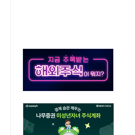
동…60대 남성 2명 숨져
보는 일 없게"…'결혼 페널티' 22개 과제 손본다
터보트 전복…1명 사망·1명 실종
의 날 참석..."국제적 시민 연대로 목소리 내야"
 실종 60대 나흘만에 숨진 채 발견
 살해 10대 아들 체포
' 받아친 정청래…제주 연설서 신경전 고조