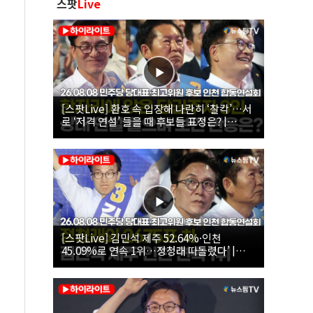
스팟
Live
[스팟Live] 환호 속 입장해 나란히 ‘찰칵’…서
로 ‘저격 연설’ 들을 때 후보들 표정은? |
26.08.08 더불어민주당 당대표·최고위원 후
보 인천 합동연설회
[스팟Live] 김민석 제주 52.64%·인천
45.09%로 연속 1위…정청래 따돌렸다’ |
26.08.08 더불어민주당 당대표·최고위원 후
보 인천 합동연설회