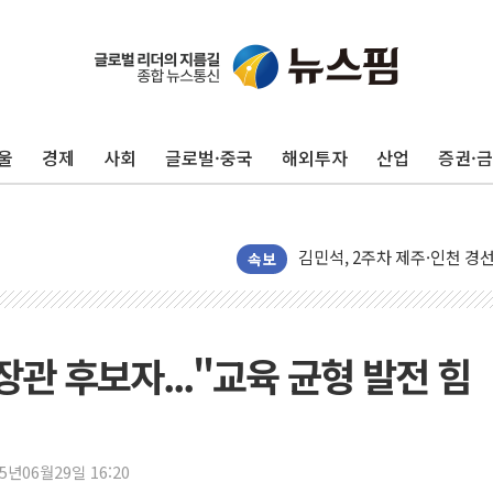
포항시 재난예산 40억 긴급 
울진·영덕 '호우특보'-포항 '
울
경제
사회
글로벌·중국
해외투자
산업
증권·
[종합] 김민석, 정청래에 '0.86
인천 합동연설회 나선 송영길
김민석, 2주차 제주·인천 경선서
인사하는 김민석 당대표 후보
속보
[속보] 민주, 제주·인천 경선 결
[속보] 민주, 인천 경선 결과 발
[속보] 민주, 제주 경선 결과 발
장관 후보자..."교육 균형 발전 힘
이번주 국내 주요 금융일정(8.1
美, 이란전 출구전략 만지작
강릉·동해·삼척 시간당 최대 
25년06월29일 16:20
폐기물 수거하다 참변…60대