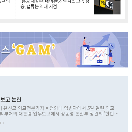
 동력의
[홍콩 대장주] 메이퇀② 실적은 고속 상
승, 밸류는 역대 저점
보고 논란
] 유신모 외교전문기자 = 청와대 영빈관에서 5일 열린 외교·
부 부처의 대통령 업무보고에서 정동영 통일부 장관의 '한반도
 구상'과 업무보고 발언이 논란을 빚고 있다. 이날 정 장관의
10
정부 내 조율을 거치지 않은 사안을 정책으로 추진하겠다고 공
는가 하면 사실 관계에 맞지 않은 설명도 있었다. 이재명 대통