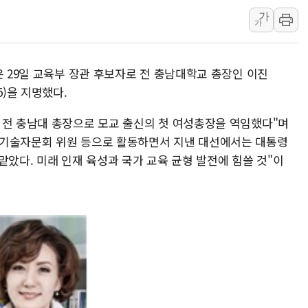
가
서울 중랑구 주택가서 흉기 난
가
李대통령 "결혼 때문에 손해 
여수 오동도 인근 해상서 모
은 29일 교육부 장관 후보자로 전 충남대학교 총장인 이진
추미애, '위안부' 피해자 기림
)을 지명했다.
인천 선재도 갯벌서 해루질 중
인천서 말다툼 중 어머니 흉기
 전 충남대 총장으로 모교 출신의 첫 여성총장을 역임했다"며
학기술자문회 위원 등으로 활동하면서 지낸 대선에서는 대통령
'화합' 꺼낸 김민석에 '뻔뻔
맡았다. 미래 인재 육성과 국가 교육 균형 발전에 힘쓸 것"이