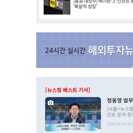
[홍콩 대장주] 메이퇀 ③ 신성장
'폭발적 성장'
[뉴스핌 베스트 기사]
정동영 업무
[서울=뉴스핌
안보 분야 정
평화공존 발전
2026-08-06 06:
발언 중에는 
언한 것이 있