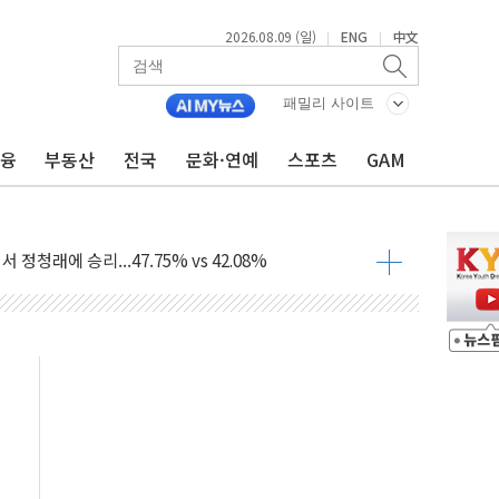
2026.08.09 (일)
ENG
中文
|
|
투입…고수온 양식장 복구·지원 '총력'
패밀리 사이트
산사태 주의보'...경북도, 호우 피해·통제구간 없어
금융
부동산
전국
문화·연예
스포츠
GAM
%p' 차 재역전 성공...金 45.42% vs 鄭 44.56%
·정청래·김민석 당대표 후보
 정청래에 승리...47.75% vs 42.08%
과 발표...김민석 47.75% 정청래 42.08%
표...김민석 45.09% 정청래 43.27% 송영길 11.63%
표...김민석 52.64% 정청래 39.89% 송영길 7.47%
0~8.14)
…공습 한계·탄약 부족 현실화
50㎜ 폭우…강원 동해안 강한 비 이어져
 환경미화원 수거차에 치여 사망