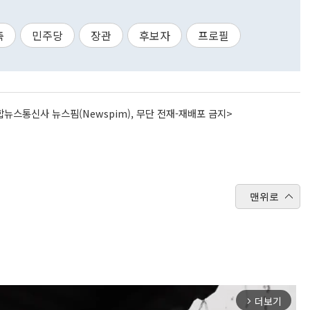
축
민주당
장관
후보자
프로필
뉴스통신사 뉴스핌(Newspim), 무단 전재-재배포 금지>
맨위로
더보기
arrow_forward_ios