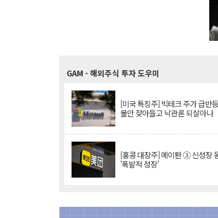
GAM
- 해외주식 투자 도우미
[미국 특징주] 빅테크 주가 급반등..
불안 잦아들고 낙관론 되살아나
[홍콩 대장주] 메이퇀 ③ 신성장
'폭발적 성장'