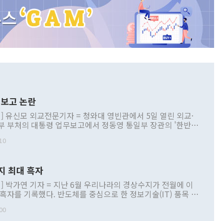
보고 논란
] 유신모 외교전문기자 = 청와대 영빈관에서 5일 열린 외교·
부 부처의 대통령 업무보고에서 정동영 통일부 장관의 '한반도
 구상'과 업무보고 발언이 논란을 빚고 있다. 이날 정 장관의
10
정부 내 조율을 거치지 않은 사안을 정책으로 추진하겠다고 공
는가 하면 사실 관계에 맞지 않은 설명도 있었다. 이재명 대통
로 신중을 기해 달라고 경고했고, 조현 외교부 장관은 '이상
지 최대 흑자
 근거한 비현실적 구상'이라는 비판을 내놨다. 그동안 정 장
책 관련 발언이 물의를 빚은 적은 여러 번 있지만 대통령과 유
] 박가연 기자 = 지난 6월 우리나라의 경상수지가 전월에 이
이 공개적으로 부정적 입장을 표명한 것은 이례적이다. 정 장
 흑자를 기록했다. 반도체를 중심으로 한 정보기술(IT) 품목 수
대북 접근법과 월권을 제어해야 한다는 목소리도 높아지고 있
간 상품수출이 처음으로 1000억달러를 넘어선 영향이다. [자
00
 따르
기자간담회를 하고 있다. [사진=통일부] 2026.07.23 ◆통일