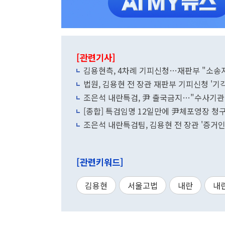
[관련기사]
김용현측, 4차례 기피신청…재판부 "소송지
법원, 김용현 전 장관 재판부 기피신청 '기
조은석 내란특검, 尹 출국금지…"수사기관 
[종합] 특검임명 12일만에 尹체포영장 청구
조은석 내란특검팀, 김용현 전 장관 '증거인
[관련키워드]
김용현
서울고법
내란
내