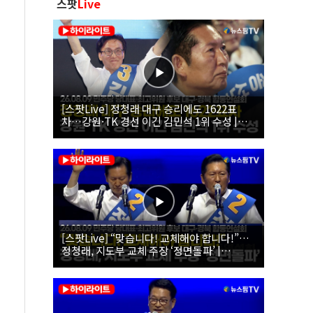
스팟
Live
[스팟Live] 정청래 대구 승리에도 1622표
차…강원·TK 경선 이긴 김민석 1위 수성 |
26.08.09 더불어민주당 당대표·최고위원 후
보 대구·경북 합동연설회
[스팟Live] “맞습니다! 교체해야 합니다!”…
정청래, 지도부 교체 주장 ‘정면돌파’ |
26.08.09 더불어민주당 당대표·최고위원 후
보 대구·경북 합동연설회