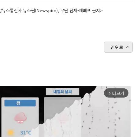
뉴스통신사 뉴스핌(Newspim), 무단 전재-재배포 금지>
맨위로
더보기
arrow_forward_ios