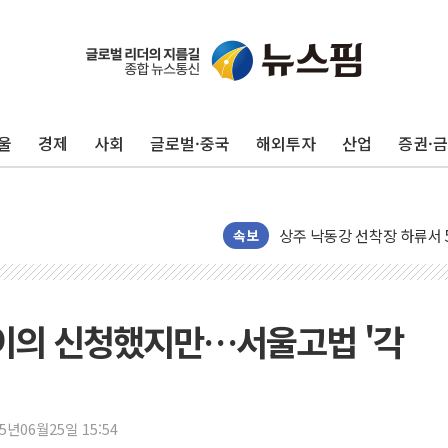
울
경제
사회
글로벌·중국
해외투자
산업
증권·
평택 진위면 공장서 질식사
포항 블루밸리 국가산단에 '
상주 낙동강 선착장 하류서 50
[종합] 김민석, 정청래에 누적 1
속보
민주당 경북도당위원장에 오중
인천서 말다툼 중 어머니 살
김민석, 강원·대구·경북 경선서
 이의 신청했지만…서울고법 '각
[속보] 민주, 강원·대구·경북 
[속보] 민주, 경북 경선 결과 
[속보] 민주, 대구 경선 결과 
25년06월25일 15:54
[속보] 민주, 강원 경선 결과 