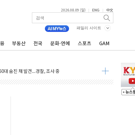
2026.08.09 (일)
ENG
中文
|
|
패밀리 사이트
금융
부동산
전국
문화·연예
스포츠
GAM
고 발생…작업자 1명 숨져
철강 AI융합실증센터' 들어선다
대 숨진 채 발견...경찰, 조사 중
.48%p 차 선두 유지...金 46.01% vs 鄭 44.53%
기 당선...합산득표율 68.63%
해 10대 구속…범행 후 반려견도 죽여
 정청래에 승리…金 48.54% vs 鄭 44.40%
경선 결과...김민석 48.54% 정청래 44.40%
발표...김민석 47.37% 정청래 45.71% 송영길 6.92%
발표...정청래 47.82% 김민석 46.35% 송영길 5.83%
발표...김민석 50.30% 정청래 41.94% 송영길 7.76%