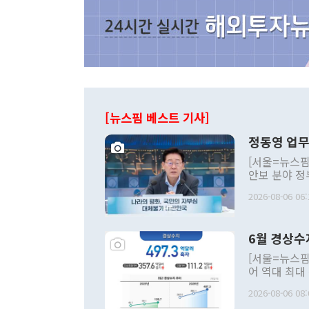
[뉴스핌 베스트 기사]
정동영 업무
[서울=뉴스핌
안보 분야 정
평화공존 발전
2026-08-06 06:
발언 중에는 
언한 것이 있
령은 공개적으
6월 경상수
주의적 희망에
관의 대북 정
[서울=뉴스핌
관 부처 장관
어 역대 최대
관의 무리한 
출 호조로 월
다. [정동영 통일부 장관이 지난달 23일 오후 서울 종로구 정부서울청사에
2026-08-06 08:
료=한국은행] 한국은행이 6일 발표한 '2026년 6월 국제수지(잠정)'에
서 취임 1주년 