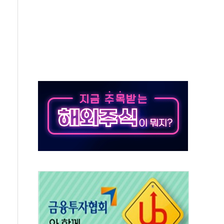
객 400명 맞이…"마음 잇는 시간 되길"
 지급 확정되나…재상고 앞두고 막판 셈법
'행복상자' 전달
극기 거꾸로' 논란…이틀만에 철거
 예술·체육요원 최대 33% 감축
 역대 최대폭 감소한 9.4%↓…유통업계 양극화 심화
 특사'로 콜롬비아 대통령 취임식 참석
시간당 30mm 강한 비...호우 피해 없어
방…野 "청년 우롱 기괴" vs 與 "송구한 해프닝"