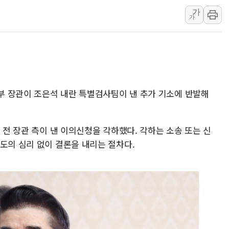
가
정재헌 CEO, SKT 장기고
가
최태원, 노소영에 9440억
하나금융, 명동 소상공인에 
인천시 광복절 현수막 '태
병무청, 보충역 전면 손질…
홈플러스發 대형마트 판매,
방부 장관이 조은석 내란 특별검사팀이 낸 추가 기소에 반발해
윤준병·이해민 의원, '정부
'호우·산사태 주의보' 울진 
 전 장관 측이 낸 이의신청을 각하했다. 각하는 소송 또는 신
여야, 황희 '버스 하우스' 공
도의 심리 없이 결론을 내리는 절차다.