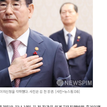
이의신청을 각하했다. 사진은 김 전 장관. [사진=뉴스핌 DB]
란특검팀은 지난 18일 김 전 장관을 위계공무집행방해·증거인멸