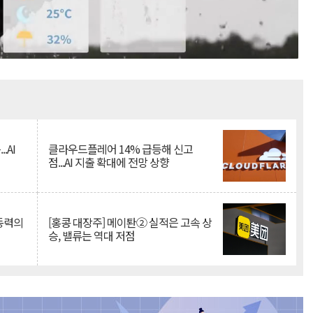
Mute
.AI
클라우드플레어 14% 급등해 신고
점...AI 지출 확대에 전망 상향
 동력의
[홍콩 대장주] 메이퇀② 실적은 고속 상
승, 밸류는 역대 저점