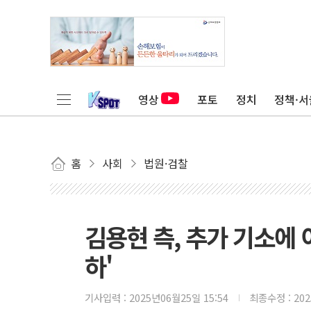
영상
포토
정치
정책·서
홈
사회
법원·검찰
김용현 측, 추가 기소에
하'
기사입력 :
2025년06월25일 15:54
최종수정 :
20