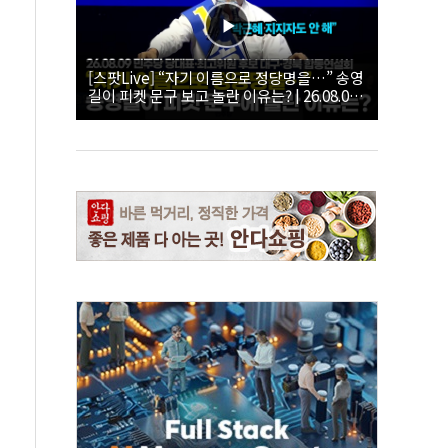
[스팟Live] “자기 이름으로 정당명을…” 송영
길이 피켓 문구 보고 놀란 이유는? | 26.08.09
더불어민주당 당대표·최고위원 후보 대구·경
북 합동연설회