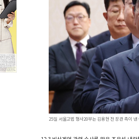
25일 서울고법 형사20부는 김용현 전 장관 측이 낸 
12·3 비상계엄 관련 수사를 맡은 조은석 내